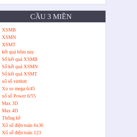
CẦU 3 MIỀN
XSMB
XSMN
XSMT
kết quả hôm nay
Sổ kết quả XSMB
Sổ kết quả XSMN
Sổ kết quả XSMT
xổ số vietlott
Xo so mega 6/45
xổ số Power 6/55
Max 3D
Max 4D
Thống kê
Xổ số điện toán 6x36
Xổ số điện toán 123