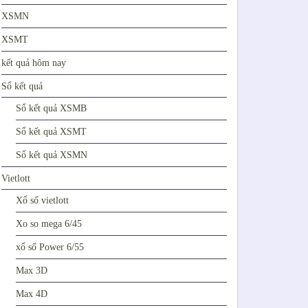
XSMN
XSMT
kết quả hôm nay
Sổ kết quả
Sổ kết quả XSMB
Sổ kết quả XSMT
Sổ kết quả XSMN
Vietlott
Xổ số vietlott
Xo so mega 6/45
xổ số Power 6/55
Max 3D
Max 4D