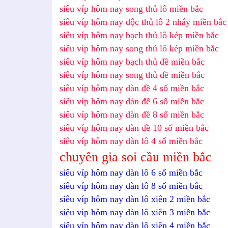
siêu víp hôm nay song thủ lô miền bắc
siêu víp hôm nay độc thủ lô 2 nháy miền bắc
siêu víp hôm nay bạch thủ lô kép miền bắc
siêu víp hôm nay song thủ lô kép miền bắc
siêu víp hôm nay bạch thủ đề miền bắc
siêu víp hôm nay song thủ đề miền bắc
siêu víp hôm nay dàn đề 4 số miền bắc
siêu víp hôm nay dàn đề 6 số miền bắc
siêu víp hôm nay dàn đề 8 số miền bắc
siêu víp hôm nay dàn đề 10 số miền bắc
siêu víp hôm nay dàn lô 4 số miền bắc
chuyên gia soi cầu miền bắc
siêu víp hôm nay dàn lô 6 số miền bắc
siêu víp hôm nay dàn lô 8 số miền bắc
siêu víp hôm nay dàn lô xiên 2 miền bắc
siêu víp hôm nay dàn lô xiên 3 miền bắc
siêu víp hôm nay dàn lô xiên 4 miền bắc