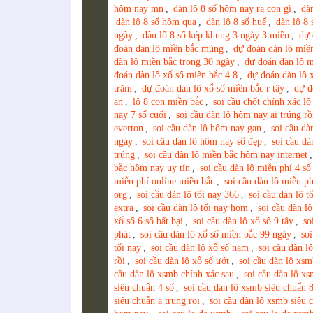
hôm nay mn
,
dàn lô 8 số hôm nay ra con gì
,
dà
dàn lô 8 số hôm qua
,
dàn lô 8 số huế
,
dàn lô 8 
ngày
,
dàn lô 8 số kép khung 3 ngày 3 miền
,
dự 
đoán dàn lô miền bắc mùng
,
dự đoán dàn lô miền
dàn lô miền bắc trong 30 ngày
,
dự đoán dàn lô m
đoán dàn lô xổ số miền bắc 4 8
,
dự đoán dàn lô 
trăm
,
dự đoán dàn lô xổ số miền bắc r tây
,
dự đ
ăn
,
lô 8 con miền bắc
,
soi cầu chốt chính xác lô
nay 7 số cuối
,
soi cầu dàn lô hôm nay ai trúng rồ
everton
,
soi cầu dàn lô hôm nay gan
,
soi cầu dà
ngày
,
soi cầu dàn lô hôm nay số đẹp
,
soi cầu dà
trúng
,
soi cầu dàn lô miền bắc hôm nay internet
bắc hôm nay uy tín
,
soi cầu dàn lô miễn phí 4 số
miễn phí online miền bắc
,
soi cầu dàn lô miễn p
org
,
soi cầu dàn lô tối nay 366
,
soi cầu dàn lô t
extra
,
soi cầu dàn lô tối nay hom
,
soi cầu dàn lô
xổ số 6 số bất bại
,
soi cầu dàn lô xổ số 9 tây
,
so
phát
,
soi cầu dàn lô xổ số miền bắc 99 ngày
,
so
tối nay
,
soi cầu dàn lô xổ số nam
,
soi cầu dàn lô
rồi
,
soi cầu dàn lô xổ số ướt
,
soi cầu dàn lô xs
cầu dàn lô xsmb chính xác sau
,
soi cầu dàn lô x
siêu chuẩn 4 số
,
soi cầu dàn lô xsmb siêu chuẩn 
siêu chuẩn a trung roi
,
soi cầu dàn lô xsmb siêu 