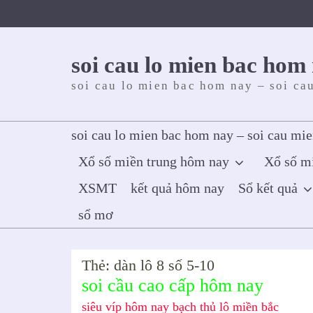
Skip
to
content
soi cau lo mien bac hom 
soi cau lo mien bac hom nay – soi ca
soi cau lo mien bac hom nay – soi cau mie
Xổ số miền trung hôm nay
Xổ số m
XSMT
kết quả hôm nay
Sổ kết quả
sổ mơ
Thẻ:
dàn lô 8 số 5-10
soi cầu cao cấp hôm nay
siêu víp hôm nay bạch thủ lô miền bắc