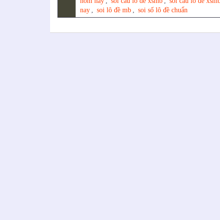
hom nay
,
soi cau lo de xsmb
,
soi cau lo de xs
nay
,
soi lô đề mb
,
soi số lô đề chuẩn