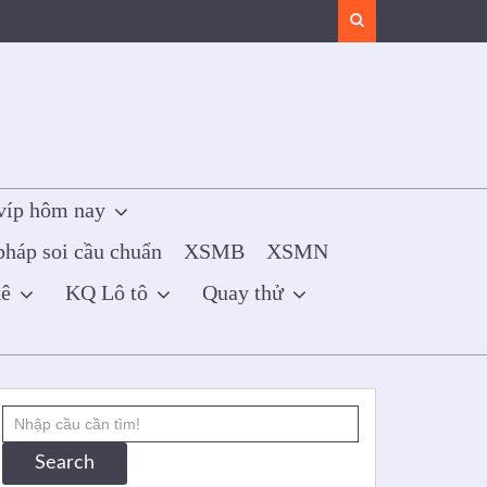
Search
víp hôm nay
háp soi cầu chuẩn
XSMB
XSMN
kê
KQ Lô tô
Quay thử
Search