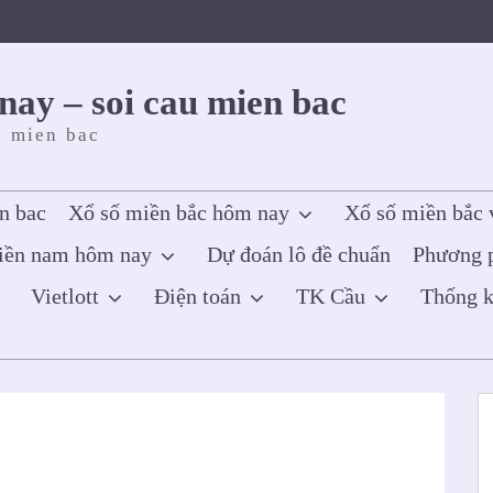
nay – soi cau mien bac
u mien bac
n bac
Xổ số miền bắc hôm nay
Xổ số miền bắc 
iền nam hôm nay
Dự đoán lô đề chuẩn
Phương p
Vietlott
Điện toán
TK Cầu
Thống 