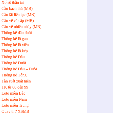
Xổ số thần tài
Cầu bạch thủ (MB)
Cầu lật liên tục (MB)
Cầu về cả cặp (MB)
Cầu về nhiều nháy (MB)
Thống kê đầu đuôi
Thống kê lô gan
Thống kê lô xiên
Thống kê lô kép
Thống kê Đầu
Thống kê Đuôi
Thống kê Đầu – Đuôi
Thống kê Tổng
Tần suất xuất hiện
TK từ 00 đến 99
Loto miền Bắc
Loto miền Nam
Loto miền Trung
Quay thử XSMB