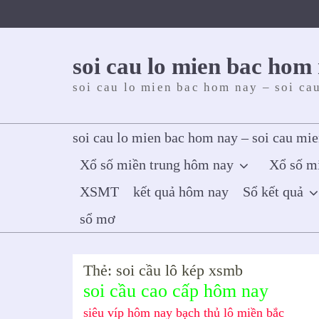
Skip
to
content
soi cau lo mien bac hom 
soi cau lo mien bac hom nay – soi ca
soi cau lo mien bac hom nay – soi cau mie
Xổ số miền trung hôm nay
Xổ số m
XSMT
kết quả hôm nay
Sổ kết quả
sổ mơ
Thẻ:
soi cầu lô kép xsmb
soi cầu cao cấp hôm nay
siêu víp hôm nay bạch thủ lô miền bắc