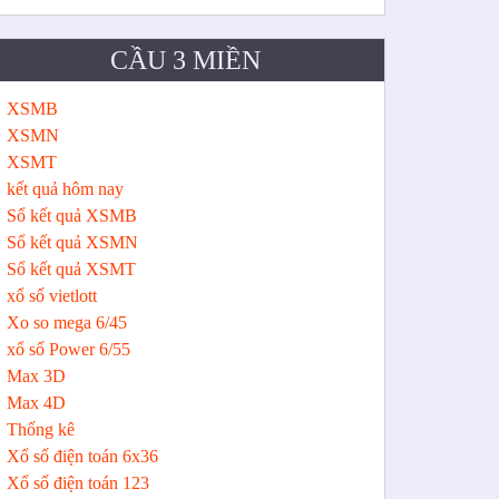
CẦU 3 MIỀN
XSMB
XSMN
XSMT
kết quả hôm nay
Sổ kết quả XSMB
Sổ kết quả XSMN
Sổ kết quả XSMT
xổ số vietlott
Xo so mega 6/45
xổ số Power 6/55
Max 3D
Max 4D
Thống kê
Xổ số điện toán 6x36
Xổ số điện toán 123