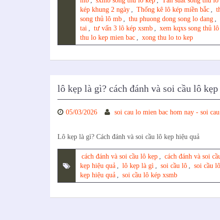
mb
,
sxmb song thu lo kep
,
Tần suất song thủ lô
kép khung 2 ngày
,
Thống kê lô kép miền bắc
,
t
song thủ lô mb
,
thu phuong dong song lo dang
,
tai
,
tư vấn 3 lô kép xsmb
,
xem kqxs song thủ lô
thu lo kep mien bac
,
xong thu lo to kep
lô kẹp là gì? cách đánh và soi cầu lô kẹp
05/03/2026
soi cau lo mien bac hom nay - soi ca
Lô kẹp là gì? Cách đánh và soi cầu lô kẹp hiệu quả
cách đánh và soi cầu lô kẹp
,
cách đánh và soi cầ
kẹp hiệu quả
,
lô kẹp là gì
,
soi cầu lô
,
soi cầu l
kẹp hiệu quả
,
soi cầu lô kép xsmb