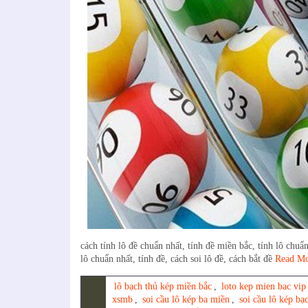
cách tính lô đề chuẩn nhất, tính đề miền bắc, tính lô chuẩn
lô chuẩn nhất, tính đề, cách soi lô đề, cách bắt đề
Read M
lô bạch thủ kép miền bắc
,
loto kep mien bac vip
xsmb
,
soi cầu lô kép ba miền
,
soi cầu lô kép bạ