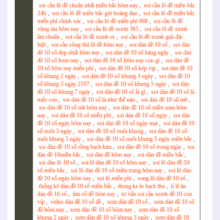
soi cầu lô đề chuẩn nhất miền bắc hôm nay
,
soi cầu lô đề miền bắc
24h
,
soi cầu lô đề miền bắc giờ hoàng đạo
,
soi cầu lô đề miền bắc
miễn phí chính xác
,
soi cầu lô đề miễn phí 888
,
soi cầu lô đề
vũng tàu hôm nay
,
soi cầu lô đề xsmb 365
,
soi cầu lô đề xsmb
âm chuẩn
,
soi cầu lô đề xsmb es
,
soi cầu lô đề xsmb giải đặc
biệt
,
soi cầu sông thủ lô đề hôm nay
,
soi dàn đề 10 số
,
soi dàn
đề 10 số đẹp nhất hôm nay
,
soi dàn đề 10 số hàng ngày
,
soi dàn
đề 10 số hom nay
,
soi dàn đề 10 số hôm nay con gì
,
soi dàn đề
10 số hôm nay miễn phí
,
soi dàn đề 10 số kép vip
,
soi dàn đề 10
số khung 2 ngày
,
soi dàn đề 10 số khung 3 ngày
,
soi dàn đề 10
số khung 3 ngày 2107
,
soi dàn đề 10 số khung 5 ngày
,
soi dàn
đề 10 số khung 7 ngày
,
soi dàn đề 10 số là gì
,
soi dàn đề 10 số là
mấy con
,
soi dàn đề 10 số là như thế nào
,
soi dàn đề 10 số mb
,
soi dàn đề 10 số mb hôm nay
,
soi dàn đề 10 số miền nam hôm
nay
,
soi dàn đề 10 số miễn phí
,
soi dàn đề 10 số ngày
,
soi dàn
đề 10 số ngày hôm nay
,
soi dàn đề 10 số ngày mai
,
soi dàn đề 10
số nuôi 3 ngày
,
soi dàn đề 10 số nuôi khung
,
soi dàn đề 10 số
nuôi khung 5 ngày
,
soi dàn đề 10 số nuôi khung 5 ngày miền bắc
,
soi dàn đề 10 số rồng bạch kim
,
soi dàn đề 10 số trong ngày
,
soi
dàn đề 10miền bắc
,
soi dàn đề hôm nay
,
soi dàn đề miền bắc
,
soi dàn lô 10 số
,
soi lô dàn đề 10 số hôm nay
,
soi lô dàn đề 10
số miền bắc
,
soi lô dàn đề 10 số miền trung hôm nay
,
soi lô dàn
đề 10 số ngày hôm nay
,
soi lô miễn phí
,
song lô dàn đề 10 số
,
thống kê dàn đề 10 số miền bắc
,
thong ke lo bach thu
,
tỉ lệ ăn
dàn đề 10 số
,
tìm số đề hôm nay
,
tư vấn soi cầu xsmb đề 10 con
víp
,
video dàn đề 10 số đề
,
xem dàn đề 10 số
,
xem dàn đề 10 số
đề hôm nay
,
xem dàn đề 10 số hôm nay
,
xem dàn đề 10 số
khung 2 ngày
,
xem dàn đề 10 số khung 3 ngày
,
xem dàn đề 10