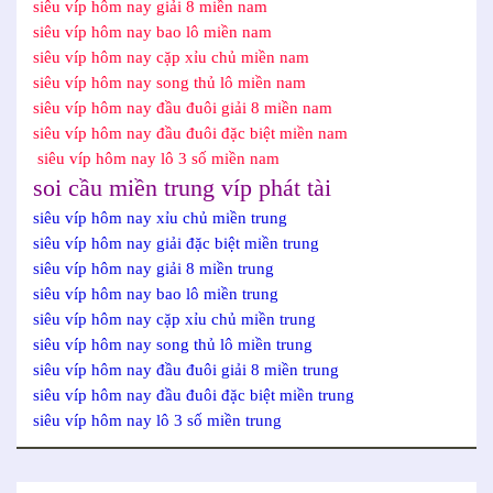
siêu víp hôm nay giải 8 miền nam
siêu víp hôm nay bao lô miền nam
siêu víp hôm nay cặp xỉu chủ miền nam
siêu víp hôm nay song thủ lô miền nam
siêu víp hôm nay đầu đuôi giải 8 miền nam
siêu víp hôm nay đầu đuôi đặc biệt miền nam
siêu víp hôm nay lô 3 số miền nam
soi cầu miền trung víp phát tài
siêu víp hôm nay xỉu chủ miền trung
siêu víp hôm nay giải đặc biệt miền trung
siêu víp hôm nay giải 8 miền trung
siêu víp hôm nay bao lô miền trung
siêu víp hôm nay cặp xỉu chủ miền trung
siêu víp hôm nay song thủ lô miền trung
siêu víp hôm nay đầu đuôi giải 8 miền trung
siêu víp hôm nay đầu đuôi đặc biệt miền trung
siêu víp hôm nay lô 3 số miền trung