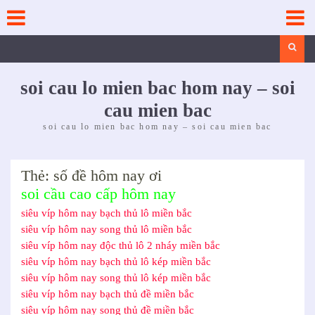
Skip
to
content
Search
soi cau lo mien bac hom nay – soi
cau mien bac
soi cau lo mien bac hom nay – soi cau mien bac
Thẻ:
số đề hôm nay ơi
soi cầu cao cấp hôm nay
siêu víp hôm nay bạch thủ lô miền bắc
siêu víp hôm nay song thủ lô miền bắc
siêu víp hôm nay độc thủ lô 2 nháy miền bắc
siêu víp hôm nay bạch thủ lô kép miền bắc
siêu víp hôm nay song thủ lô kép miền bắc
siêu víp hôm nay bạch thủ đề miền bắc
siêu víp hôm nay song thủ đề miền bắc