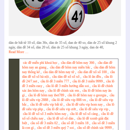
dàn de bất tử 10 số, dàn 36s, dàn de 35 số, dan de 40 so, dàn de 25 số khung 2
ngày, dàn đề 34 số, dàn 20 số, dàn de 25 số khung 3 ngày, dan de 40,
Read More …
các đề miễn phí khoá học
,
cầu dàn đề hôm nay 366
,
cầu dàn đề
hôm nay an giang
,
cầu dàn đề hôm nay miền bắc
,
cầu dàn đề hôm
nay thống kê
,
cầu dàn đề hôm nay tử
,
cầu dàn đề xổ số 100
,
cầu
dàn đề xổ số hà nội
,
cầu dàn đề xổ số xổ
,
cầu lô ăn đều
,
cầu lô
đề 24/7.net
,
cầu lô đề 3 miền 777
,
cầu lô đề 3 miền 9999
,
cầu lô
đề 3 miền easy
,
cầu lô đề 3 miền hướng dẫn soi
,
cầu lô đề chính
xác âm hôm nay
,
cầu lô đề chính xác em
,
cầu lô đề hôm nay ăn
gì
,
cầu lô đề hôm nay ibet789
,
cầu lô đề hôm nay o georgia
,
cầu
lô đề siêu vip 2888
,
cầu lô đề siêu vip 888.vn
,
cầu lô đề siêu vip
bắc
,
cầu lô đề siêu vip bất tử
,
cầu lô đề siêu vip hom nay
,
cầu lô
đề siêu vip php
,
cầu lô đề siêu vip ướt
,
cầu lô đề siêu vip vip
,
cầu lô đề xổ số 3 miền hôm nay
,
cầu lô đề xổ số càng
,
cầu lô đề
xổ số chiều nay
,
cầu lô đề xổ số dàn
,
cầu lô đề xsmb giải đặc
biệt
,
cầu số đề 3 miền 02
,
cầu số đề 3 miền 18
,
cầu số đề 3 miền
là con gì
,
cầu số đề 3 miền quý 7 soi
,
cầu số đề chính xác 9999
,