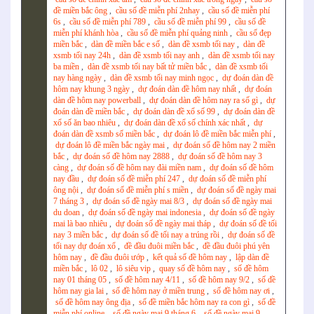
đề miền bắc ông
,
cầu số đề miễn phí 2nhay
,
cầu số đề miễn phí
6s
,
cầu số đề miễn phí 789
,
cầu số đề miễn phí 99
,
cầu số đề
miễn phí khánh hòa
,
cầu số đề miễn phí quảng ninh
,
cầu số đẹp
miền bắc
,
dàn đề miền bắc e số
,
dàn đề xsmb tối nay
,
dàn đề
xsmb tối nay 24h
,
dàn đề xsmb tối nay anh
,
dàn đề xsmb tối nay
ba miền
,
dàn đề xsmb tối nay bất tử miền bắc
,
dàn đề xsmb tối
nay hàng ngày
,
dàn đề xsmb tối nay minh ngọc
,
dự đoán dàn đề
hôm nay khung 3 ngày
,
dự đoán dàn đề hôm nay nhất
,
dự đoán
dàn đề hôm nay powerball
,
dự đoán dàn đề hôm nay ra số gì
,
dự
đoán dàn đề miền bắc
,
dự đoán dàn đề xổ số 99
,
dự đoán dàn đề
xổ số ăn bao nhiêu
,
dự đoán dàn đề xổ số chính xác nhất
,
dự
đoán dàn đề xsmb số miền bắc
,
dự đoán lô đề miền bắc miễn phí
,
dự đoán lô đề miền bắc ngày mai
,
dự đoán số đề hôm nay 2 miền
bắc
,
dự đoán số đề hôm nay 2888
,
dự đoán số đề hôm nay 3
càng
,
dự đoán số đề hôm nay đài miền nam
,
dự đoán số đề hôm
nay đầu
,
dự đoán số đề miễn phí 247
,
dự đoán số đề miễn phí
ông nội
,
dự đoán số đề miễn phí s miền
,
dự đoán số đề ngày mai
7 tháng 3
,
dự đoán số đề ngày mai 8/3
,
dự đoán số đề ngày mai
du doan
,
dự đoán số đề ngày mai indonesia
,
dự đoán số đề ngày
mai là bao nhiêu
,
dự đoán số đề ngày mai tháp
,
dự đoán số đề tối
nay 3 miền bắc
,
dự đoán số đề tối nay a trúng rồi
,
dự đoán số đề
tối nay dự đoán xổ
,
đề đầu đuôi miền bắc
,
đề đầu đuôi phú yên
hôm nay
,
đề đầu đuôi ướp
,
kết quả số đề hôm nay
,
lập dàn đề
miền bắc
,
lô 02
,
lô siêu vip
,
quay số đề hôm nay
,
số đề hôm
nay 01 tháng 05
,
số đề hôm nay 4/11
,
số đề hôm nay 9/2
,
số đề
hôm nay gia lai
,
số đề hôm nay ở miền trung
,
số đề hôm nay ơi
,
số đề hôm nay ông địa
,
số đề miền bắc hôm nay ra con gì
,
số đề
miễn phí online
,
số đề ngày mai 9 tháng 6
,
số đề ngày mai 9