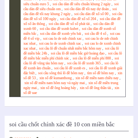
siêu chuẩn euro 5
,
soi cầu dàn đề siêu chuẩn khung 2 ngày
,
soi
cầu dàn đề siêu chuẩn om
,
soi cầu dàn đề tối nay dự đoán
,
soi
cầu dàn đề tối nay khung 2 ngày
,
soi cầu dàn đề xổ số 00
,
soi cầu
dàn đề xổ số 100 ngày
,
soi cầu dàn đề xổ số 204
,
soi cầu dàn đề
xổ số ăn thông
,
soi cầu dàn đề xổ số phát tài
,
soi cầu dàn đề
xsmb 60
,
soi cầu dàn đề xsmb kubet
,
soi cầu dàn đề xsmb số
miền bắc
,
soi cầu dàn đề xsmb yên bái
,
soi cầu đề 4 số
,
soi cau
đề 4 số vip
,
soi cau lo de mb chinh xac
,
soi cau lo de mb chinh
xac nhat
,
soi cau lo de xsmb chinh xac
,
soi cau lo de xsmb chinh
xac nhat
,
soi cầu lô đề chuẩn nhất miền bắc hôm nay
,
soi cầu lô
đề miền bắc 24h
,
soi cầu lô đề miền bắc giờ hoàng đạo
,
soi cầu lô
đề miền bắc miễn phí chính xác
,
soi cầu lô đề miễn phí 888
,
soi
cầu lô đề vũng tàu hôm nay
,
soi cầu lô đề xsmb 365
,
soi cầu lô
đề xsmb âm chuẩn
,
soi cầu lô đề xsmb es
,
soi cầu lô đề xsmb giải
đặc biệt
,
soi cầu sông thủ lô đề hôm nay
,
tìm số đề hôm nay
,
xin
số đề 53
,
xin số đề kumanthong
,
xin số đề miền nam chiều nay
,
xin số đề miền nam hôm nay và ngày mai
,
xin số đề miền trung
ngày mai
,
xin số đề ông hoàng bảy
,
xin số đề ông thần tài
,
xin
số đề uae
soi cầu chốt chính xác đề 10 con miền bắc