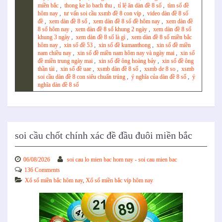
miền bắc
,
thong ke lo bach thu
,
tỉ lệ ăn dàn đề 8 số
,
tìm số đề
hôm nay
,
tư vấn soi cầu xsmb đề 8 con víp
,
video dàn đề 8 số
đề
,
xem dàn đề 8 số
,
xem dàn đề 8 số đề hôm nay
,
xem dàn đề
8 số hôm nay
,
xem dàn đề 8 số khung 2 ngày
,
xem dàn đề 8 số
khung 3 ngày
,
xem dàn đề 8 số là gì
,
xem dàn đề 8 số miền bắc
hôm nay
,
xin số đề 53
,
xin số đề kumanthong
,
xin số đề miền
nam chiều nay
,
xin số đề miền nam hôm nay và ngày mai
,
xin số
đề miền trung ngày mai
,
xin số đề ông hoàng bảy
,
xin số đề ông
thần tài
,
xin số đề uae
,
xsmb dàn đề 8 số
,
xsmb de 8 so
,
xsmb
soi cầu dàn đề 8 con siêu chuẩn trúng
,
ý nghĩa của dàn đề 8 số
,
ý
nghĩa dàn đề 8 số
soi cầu chốt chính xác đề đầu đuôi miền bắc
06/08/2026
soi cau lo mien bac hom nay - soi cau mien bac
136 Comments
Xổ số miền bắc hôm nay
,
Xổ số miền bắc víp hôm nay