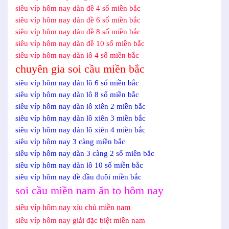
siêu víp hôm nay dàn đề 4 số miền bắc
siêu víp hôm nay dàn đề 6 số miền bắc
siêu víp hôm nay dàn đề 8 số miền bắc
siêu víp hôm nay dàn đề 10 số miền bắc
siêu víp hôm nay dàn lô 4 số miền bắc
chuyên gia soi cầu miền bắc
siêu víp hôm nay dàn lô 6 số miền bắc
siêu víp hôm nay dàn lô 8 số miền bắc
siêu víp hôm nay dàn lô xiên 2 miền bắc
siêu víp hôm nay dàn lô xiên 3 miền bắc
siêu víp hôm nay dàn lô xiên 4 miền bắc
siêu víp hôm nay 3 càng miền bắc
siêu víp hôm nay dàn 3 càng 2 số miền bắc
siêu víp hôm nay dàn lô 10 số miền bắc
siêu víp hôm nay đề đầu đuôi miền bắc
soi cầu miền nam ăn to hôm nay
siêu víp hôm nay xỉu chủ miền nam
siêu víp hôm nay giải đặc biệt miền nam