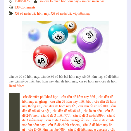
06/08/2026
soi cau lo mien bac hom nay - soi cau mien bac
138 Comments
Xổ số miền bắc hôm nay
,
Xổ số miền bắc víp hôm nay
dàn de 20 số hôm nay, dàn de 36 số bất bại hôm nay, số đề hôm nay, số dề hôm
nay, xin số de miền bắc hôm nay, dàn đề hôm nay, xin số hôm nay, cầu đề hôm
Read More …
các đề miễn phí khoá học
,
cầu dàn đề hôm nay 366
,
cầu dàn đề
hôm nay an giang
,
cầu dàn đề hôm nay miền bắc
,
cầu dàn đề hôm
nay thống kê
,
cầu dàn đề hôm nay tử
,
cầu dàn đề xổ số 100
,
cầu
dàn đề xổ số hà nội
,
cầu dàn đề xổ số xổ
,
cầu lô ăn đều
,
cầu lô
đề 24/7.net
,
cầu lô đề 3 miền 777
,
cầu lô đề 3 miền 9999
,
cầu lô
đề 3 miền easy
,
cầu lô đề 3 miền hướng dẫn soi
,
cầu lô đề chính
xác âm hôm nay
,
cầu lô đề chính xác em
,
cầu lô đề hôm nay ăn
gì
,
cầu lô đề hôm nay ibet789
,
cầu lô đề hôm nay o georgia
,
cầu