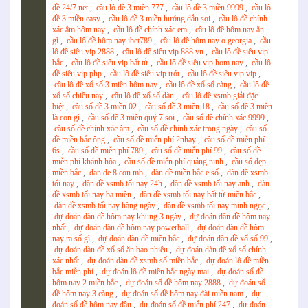
đề 24/7.net
,
cầu lô đề 3 miền 777
,
cầu lô đề 3 miền 9999
,
cầu lô
đề 3 miền easy
,
cầu lô đề 3 miền hướng dẫn soi
,
cầu lô đề chính
xác âm hôm nay
,
cầu lô đề chính xác em
,
cầu lô đề hôm nay ăn
gì
,
cầu lô đề hôm nay ibet789
,
cầu lô đề hôm nay o georgia
,
cầu
lô đề siêu vip 2888
,
cầu lô đề siêu vip 888.vn
,
cầu lô đề siêu vip
bắc
,
cầu lô đề siêu vip bất tử
,
cầu lô đề siêu vip hom nay
,
cầu lô
đề siêu vip php
,
cầu lô đề siêu vip ướt
,
cầu lô đề siêu vip vip
,
cầu lô đề xổ số 3 miền hôm nay
,
cầu lô đề xổ số càng
,
cầu lô đề
xổ số chiều nay
,
cầu lô đề xổ số dàn
,
cầu lô đề xsmb giải đặc
biệt
,
cầu số đề 3 miền 02
,
cầu số đề 3 miền 18
,
cầu số đề 3 miền
là con gì
,
cầu số đề 3 miền quý 7 soi
,
cầu số đề chính xác 9999
,
cầu số đề chính xác âm
,
cầu số đề chính xác trong ngày
,
cầu số
đề miền bắc ông
,
cầu số đề miễn phí 2nhay
,
cầu số đề miễn phí
6s
,
cầu số đề miễn phí 789
,
cầu số đề miễn phí 99
,
cầu số đề
miễn phí khánh hòa
,
cầu số đề miễn phí quảng ninh
,
cầu số đẹp
miền bắc
,
dan de 8 con mb
,
dàn đề miền bắc e số
,
dàn đề xsmb
tối nay
,
dàn đề xsmb tối nay 24h
,
dàn đề xsmb tối nay anh
,
dàn
đề xsmb tối nay ba miền
,
dàn đề xsmb tối nay bất tử miền bắc
,
dàn đề xsmb tối nay hàng ngày
,
dàn đề xsmb tối nay minh ngọc
,
dự đoán dàn đề hôm nay khung 3 ngày
,
dự đoán dàn đề hôm nay
nhất
,
dự đoán dàn đề hôm nay powerball
,
dự đoán dàn đề hôm
nay ra số gì
,
dự đoán dàn đề miền bắc
,
dự đoán dàn đề xổ số 99
,
dự đoán dàn đề xổ số ăn bao nhiêu
,
dự đoán dàn đề xổ số chính
xác nhất
,
dự đoán dàn đề xsmb số miền bắc
,
dự đoán lô đề miền
bắc miễn phí
,
dự đoán lô đề miền bắc ngày mai
,
dự đoán số đề
hôm nay 2 miền bắc
,
dự đoán số đề hôm nay 2888
,
dự đoán số
đề hôm nay 3 càng
,
dự đoán số đề hôm nay đài miền nam
,
dự
đoán số đề hôm nay đầu
,
dự đoán số đề miễn phí 247
,
dự đoán