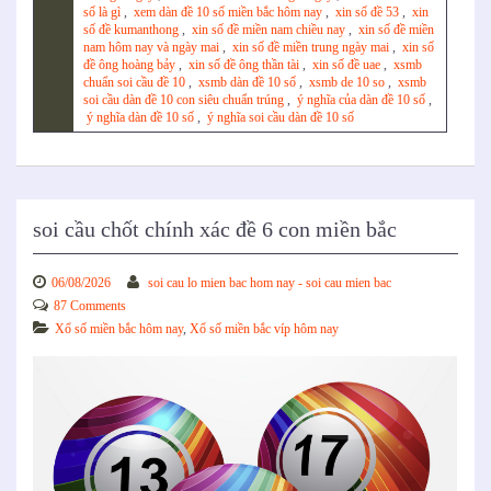
số là gì
,
xem dàn đề 10 số miền bắc hôm nay
,
xin số đề 53
,
xin
số đề kumanthong
,
xin số đề miền nam chiều nay
,
xin số đề miền
nam hôm nay và ngày mai
,
xin số đề miền trung ngày mai
,
xin số
đề ông hoàng bảy
,
xin số đề ông thần tài
,
xin số đề uae
,
xsmb
chuẩn soi cầu đề 10
,
xsmb dàn đề 10 số
,
xsmb de 10 so
,
xsmb
soi cầu dàn đề 10 con siêu chuẩn trúng
,
ý nghĩa của dàn đề 10 số
,
ý nghĩa dàn đề 10 số
,
ý nghĩa soi cầu dàn đề 10 số
soi cầu chốt chính xác đề 6 con miền bắc
06/08/2026
soi cau lo mien bac hom nay - soi cau mien bac
87 Comments
Xổ số miền bắc hôm nay
,
Xổ số miền bắc víp hôm nay