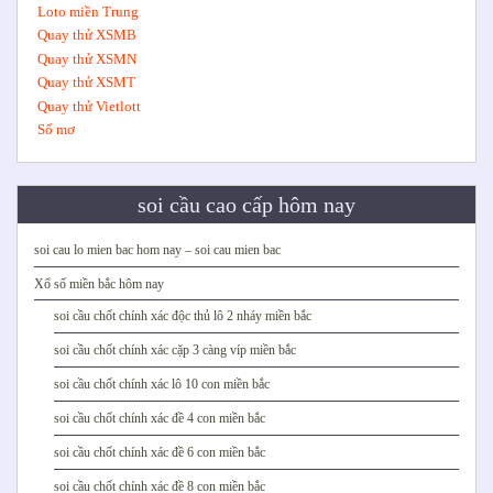
Loto miền Trung
Quay thử XSMB
Quay thử XSMN
Quay thử XSMT
Quay thử Vietlott
Sổ mơ
soi cầu cao cấp hôm nay
soi cau lo mien bac hom nay – soi cau mien bac
Xổ số miền bắc hôm nay
soi cầu chốt chính xác độc thủ lô 2 nháy miền bắc
soi cầu chốt chính xác cặp 3 càng víp miền bắc
soi cầu chốt chính xác lô 10 con miền bắc
soi cầu chốt chính xác đề 4 con miền bắc
soi cầu chốt chính xác đề 6 con miền bắc
soi cầu chốt chính xác đề 8 con miền bắc