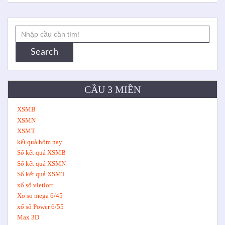
Search
CẦU 3 MIỀN
XSMB
XSMN
XSMT
kết quả hôm nay
Sổ kết quả XSMB
Sổ kết quả XSMN
Sổ kết quả XSMT
xổ số vietlott
Xo so mega 6/45
xổ số Power 6/55
Max 3D