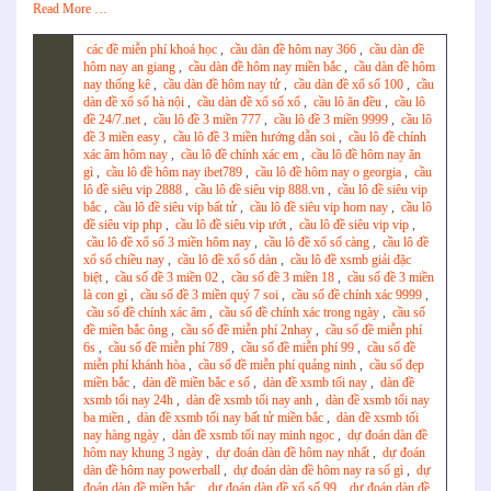
Read More …
các đề miễn phí khoá học
,
cầu dàn đề hôm nay 366
,
cầu dàn đề
hôm nay an giang
,
cầu dàn đề hôm nay miền bắc
,
cầu dàn đề hôm
nay thống kê
,
cầu dàn đề hôm nay tử
,
cầu dàn đề xổ số 100
,
cầu
dàn đề xổ số hà nội
,
cầu dàn đề xổ số xổ
,
cầu lô ăn đều
,
cầu lô
đề 24/7.net
,
cầu lô đề 3 miền 777
,
cầu lô đề 3 miền 9999
,
cầu lô
đề 3 miền easy
,
cầu lô đề 3 miền hướng dẫn soi
,
cầu lô đề chính
xác âm hôm nay
,
cầu lô đề chính xác em
,
cầu lô đề hôm nay ăn
gì
,
cầu lô đề hôm nay ibet789
,
cầu lô đề hôm nay o georgia
,
cầu
lô đề siêu vip 2888
,
cầu lô đề siêu vip 888.vn
,
cầu lô đề siêu vip
bắc
,
cầu lô đề siêu vip bất tử
,
cầu lô đề siêu vip hom nay
,
cầu lô
đề siêu vip php
,
cầu lô đề siêu vip ướt
,
cầu lô đề siêu vip vip
,
cầu lô đề xổ số 3 miền hôm nay
,
cầu lô đề xổ số càng
,
cầu lô đề
xổ số chiều nay
,
cầu lô đề xổ số dàn
,
cầu lô đề xsmb giải đặc
biệt
,
cầu số đề 3 miền 02
,
cầu số đề 3 miền 18
,
cầu số đề 3 miền
là con gì
,
cầu số đề 3 miền quý 7 soi
,
cầu số đề chính xác 9999
,
cầu số đề chính xác âm
,
cầu số đề chính xác trong ngày
,
cầu số
đề miền bắc ông
,
cầu số đề miễn phí 2nhay
,
cầu số đề miễn phí
6s
,
cầu số đề miễn phí 789
,
cầu số đề miễn phí 99
,
cầu số đề
miễn phí khánh hòa
,
cầu số đề miễn phí quảng ninh
,
cầu số đẹp
miền bắc
,
dàn đề miền bắc e số
,
dàn đề xsmb tối nay
,
dàn đề
xsmb tối nay 24h
,
dàn đề xsmb tối nay anh
,
dàn đề xsmb tối nay
ba miền
,
dàn đề xsmb tối nay bất tử miền bắc
,
dàn đề xsmb tối
nay hàng ngày
,
dàn đề xsmb tối nay minh ngọc
,
dự đoán dàn đề
hôm nay khung 3 ngày
,
dự đoán dàn đề hôm nay nhất
,
dự đoán
dàn đề hôm nay powerball
,
dự đoán dàn đề hôm nay ra số gì
,
dự
đoán dàn đề miền bắc
,
dự đoán dàn đề xổ số 99
,
dự đoán dàn đề