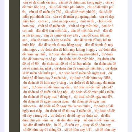
cầu số đề chính xác âm
,
cầu số đề chính xác trong ngày
,
cầu số
đề miền bắc ông
,
cầu số đề miễn phí 2nhay
,
cầu số đề miễn phí
6s
,
cầu số đề miễn phí 789
,
cầu số đề miễn phí 99
,
cầu số đề
miễn phí khánh hòa
,
cầu số đề miễn phí quảng ninh
,
cầu số đẹp
miền bắc
,
chot so
,
chot so dep xsmb
,
chốt số đề
,
chốt số đề
hôm nay
,
chốt số đề miền bắc
,
chốt số đẹp miền bắc
,
dan de 6
con mb
,
dàn đề 6 con miền bắc
,
dàn đề miền bắc e số
,
dàn đề
xsmb tối nay
,
dàn đề xsmb tối nay 24h
,
dàn đề xsmb tối nay
anh
,
dàn đề xsmb tối nay ba miền
,
dàn đề xsmb tối nay bất tử
miền bắc
,
dàn đề xsmb tối nay hàng ngày
,
dàn đề xsmb tối nay
minh ngọc
,
dự đoán dàn đề hôm nay khung 3 ngày
,
dự đoán dàn
đề hôm nay nhất
,
dự đoán dàn đề hôm nay powerball
,
dự đoán
dàn đề hôm nay ra số gì
,
dự đoán dàn đề miền bắc
,
dự đoán dàn
đề xổ số 99
,
dự đoán dàn đề xổ số ăn bao nhiêu
,
dự đoán dàn đề
xổ số chính xác nhất
,
dự đoán dàn đề xsmb số miền bắc
,
dự đoán
lô đề miền bắc miễn phí
,
dự đoán lô đề miền bắc ngày mai
,
dự
đoán số đề hôm nay 2 miền bắc
,
dự đoán số đề hôm nay 2888
,
dự đoán số đề hôm nay 3 càng
,
dự đoán số đề hôm nay đài miền
nam
,
dự đoán số đề hôm nay đầu
,
dự đoán số đề miễn phí 247
,
dự đoán số đề miễn phí ông nội
,
dự đoán số đề miễn phí s miền
,
dự đoán số đề ngày mai 7 tháng 3
,
dự đoán số đề ngày mai 8/3
,
dự đoán số đề ngày mai du doan
,
dự đoán số đề ngày mai
indonesia
,
dự đoán số đề ngày mai là bao nhiêu
,
dự đoán số đề
ngày mai tháp
,
dự đoán số đề tối nay 3 miền bắc
,
dự đoán số đề
tối nay a trúng rồi
,
dự đoán số đề tối nay dự đoán xổ
,
đề đầu
đuôi phú yên hôm nay
,
đề đầu đuôi ướp
,
kết quả số đề hôm nay
,
lập dàn đề miền bắc
,
lô 02
,
lô siêu vip
,
quay số đề hôm nay
,
số đề hôm nay 01 tháng 05
,
số đề hôm nay 4/11
,
số đề hôm nay