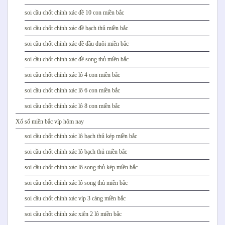
soi cầu chốt chính xác đề 10 con miền bắc
soi cầu chốt chính xác đề bạch thủ miền bắc
soi cầu chốt chính xác đề đầu đuôi miền bắc
soi cầu chốt chính xác đề song thủ miền bắc
soi cầu chốt chính xác lô 4 con miền bắc
soi cầu chốt chính xác lô 6 con miền bắc
soi cầu chốt chính xác lô 8 con miền bắc
Xổ số miền bắc víp hôm nay
soi cầu chốt chính xác lô bạch thủ kép miền bắc
soi cầu chốt chính xác lô bạch thủ miền bắc
soi cầu chốt chính xác lô song thủ kép miền bắc
soi cầu chốt chính xác lô song thủ miền bắc
soi cầu chốt chính xác víp 3 càng miền bắc
soi cầu chốt chính xác xiên 2 lô miền bắc