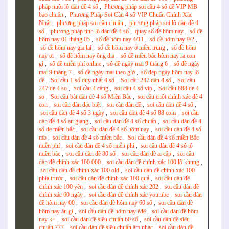
pháp nuôi lô dàn đề 4 số
,
Phương pháp soi cầu 4 số đề VIP MB
bao chuẩn
,
Phương Pháp Soi Cầu 4 số VIP Chuẩn Chính Xác
Nhất
,
phương pháp soi cầu chuẩn
,
phương pháp soi lô dàn đề 4
số
,
phương pháp tính lô dàn đề 4 số
,
quay số đề hôm nay
,
số đề
hôm nay 01 tháng 05
,
số đề hôm nay 4/11
,
số đề hôm nay 9/2
,
số đề hôm nay gia lai
,
số đề hôm nay ở miền trung
,
số đề hôm
nay ơi
,
số đề hôm nay ông địa
,
số đề miền bắc hôm nay ra con
gì
,
số đề miễn phí online
,
số đề ngày mai 9 tháng 6
,
số đề ngày
mai 9 tháng 7
,
số đề ngày mai theo giờ
,
số đẹp ngày hôm nay lô
đề
,
Soi cầu 1 số duy nhất 4 số
,
Soi cầu 247 dàn 4 số
,
Soi cầu
247 de 4 so
,
Soi cầu 4 càng
,
soi câu 4 số vip
,
Soi cầu 888 de 4
so
,
Soi cầu bắt dàn đề 4 số Miền Bắc
,
soi cầu chốt chính xác đề 4
con
,
soi cầu dàn đặc biệt
,
soi cầu dàn đề
,
soi cầu dàn đề 4 số
,
soi cầu dàn đề 4 số 3 ngày
,
soi cầu dàn đề 4 số 88 com
,
soi cầu
dàn đề 4 số an giang
,
soi cầu dàn đề 4 số chuẩn
,
soi cầu dàn đề 4
số de miền bắc
,
soi cầu dàn đề 4 số hôm nay
,
soi cầu dàn đề 4 số
mb
,
soi cầu dàn đề 4 số miền bắc
,
Soi cầu dàn đề 4 số miền Bắc
miễn phí
,
soi cầu dàn đề 4 số miễn phí
,
soi cầu dàn đề 4 số tô
miền bắc
,
soi cầu dàn đề 80 số
,
soi cầu dàn đề ai cập
,
soi cầu
dàn đề chính xác 100 000
,
soi cầu dàn đề chính xác 100 lô khung
,
soi cầu dàn đề chính xác 100 old
,
soi cầu dàn đề chính xác 100
phía trước
,
soi cầu dàn đề chính xác 100 quả
,
soi cầu dàn đề
chính xác 100 yên
,
soi cầu dàn đề chính xác 202
,
soi cầu dàn đề
chính xác 60 ngày
,
soi cầu dàn đề chính xác youtube
,
soi cầu dàn
đề hôm nay 00
,
soi cầu dàn đề hôm nay 60 số
,
soi cầu dàn đề
hôm nay ăn gì
,
soi cầu dàn đề hôm nay êđê
,
soi cầu dàn đề hôm
nay k+
,
soi cầu dàn đề siêu chuẩn 60 số
,
soi cầu dàn đề siêu
chuẩn 777
,
soi cầu dàn đề siêu chuẩn âm nhạc
,
soi cầu dàn đề