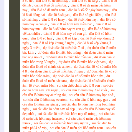
8 số đề
,
dàn lô 8 số đề hôm nay
,
dàn lô 8 số đề là gì
,
dàn lô 8 số
đề mb
,
dàn lô 8 số đề miền bắc
,
dàn lô 8 số đề miền bắc hôm
nay
,
dàn lô 8 số đề miền nam
,
dàn lô 8 số đề ngày hôm nay
,
dàn
lô 8 số đồng nai
,
dàn lô 8 số gan
,
dàn lô 8 số gia 100k
,
dàn lô 8
số hai nháy
,
dàn lô 8 số hnay
,
dàn lô 8 số hôm nay
,
dàn lô 8 số
hôm nay là con gì
,
dàn lô 8 số hôm nay miền bac
,
dàn lô 8 số
hôm nay mn
,
dàn lô 8 số hôm nay ra con gì
,
dàn lô 8 số hôm nay
về bao nhiêu
,
dàn lô 8 số hôm nay về con gì
,
dàn lô 8 số hôm
qua
,
dàn lô 8 số huế
,
dàn lô 8 số kép
,
dàn lô 8 số kép khung 2
ngày
,
dàn lô 8 số kép khung 3 ngày
,
dàn lô 8 số kép khung 3
ngày 3 miền
,
dự đoán dàn lô miền bắc 7 số
,
dự đoán dàn lô miền
bắc kinh
,
dự đoán dàn lô miền bắc mùng
,
dự đoán dàn lô miền
bắc ông nội ơi
,
dự đoán dàn lô miền bắc thần tài
,
dự đoán dàn lô
miền bắc trong 30 ngày
,
dự đoán dàn lô miền bắc việt nam
,
dự
đoán dàn lô xổ số chính xác amtek
,
dự đoán dàn lô xổ số miền bắc
4 8
,
dự đoán dàn lô xổ số miền bắc 7 ngày
,
dự đoán dàn lô xổ số
miền bắc phần trăm
,
dự đoán dàn lô xổ số miền bắc r tây
,
dự
đoán dàn lô xổ số miền bắc xưa
,
dự đoán dàn lô xổ số siêu chuẩn
ăn
,
lô 8 con miền bắc
,
soi cầu chốt chính xác lô 8 con
,
soi cầu
dàn lô hôm nay 366 ngày
,
soi cầu dàn lô hôm nay 7 số cuối
,
soi
cầu dàn lô hôm nay ai trúng rồi
,
soi cầu dàn lô hôm nay bạc nhớ
,
soi cầu dàn lô hôm nay everton
,
soi cầu dàn lô hôm nay gan
,
soi
cầu dàn lô hôm nay giang
,
soi cầu dàn lô hôm nay rồng bạch kim
ngày
,
soi cầu dàn lô hôm nay số đẹp
,
soi cầu dàn lô hôm nay số
đẹp nhất
,
soi cầu dàn lô miền bắc hôm nay dễ trúng
,
soi cầu dàn
lô miền bắc hôm nay internet
,
soi cầu dàn lô miền bắc hôm nay
remix
,
soi cầu dàn lô miền bắc hôm nay uy tín
,
soi cầu dàn lô
miễn phí 4 số vip
,
soi cầu dàn lô miễn phí 888 miền nam
,
soi cầu