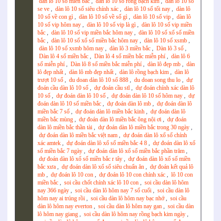
dàn lô 10 số miền bắc
,
dàn lô 10 số rồng bạch kim
,
dan lo 10 so
se ve
,
dàn lô 10 số siêu chính xác
,
dàn lô 10 số tối nay
,
dàn lô
10 số về con gì
,
dàn lô 10 số về số gì
,
dàn lô 10 số vip
,
dàn lô
10 số vip hôm nay
,
dàn lô 10 số vip là gì
,
dàn lô 10 số vip miền
bắc
,
dàn lô 10 số vip miền bắc hôm nay
,
dàn lô 10 số xổ số miền
bắc
,
dàn lô 10 số xổ số miền bắc hôm nay
,
dàn lô 10 số xsmb
,
dàn lô 10 số xsmb hôm nay
,
dàn lô 3 miền bắc
,
Dàn lô 3 số
,
Dàn lô 4 số miền bắc
,
Dàn lô 4 số miền bắc miễn phí
,
dàn lô 6
số miễn phí
,
Dàn lô 8 số miền bắc miễn phí
,
dàn lô đẹp mb
,
dàn
lô đẹp nhất
,
dàn lô mb đẹp nhất
,
dàn lô rồng bạch kim
,
dàn lô
trượt 10 số
,
du doan dàn lô 10 số 888
,
du doan song thu lo
,
dự
đoán cầu dàn lô 10 số
,
dự đoán cầu stl
,
dự đoán chính xác dàn lô
10 số
,
dự đoán dàn lô 10 số
,
dự đoán dàn lô 10 số hôm nay
,
dự
đoán dàn lô 10 số miền bắc
,
dự đoán dàn lô mb
,
dự đoán dàn lô
miền bắc 7 số
,
dự đoán dàn lô miền bắc kinh
,
dự đoán dàn lô
miền bắc mùng
,
dự đoán dàn lô miền bắc ông nội ơi
,
dự đoán
dàn lô miền bắc thần tài
,
dự đoán dàn lô miền bắc trong 30 ngày
,
dự đoán dàn lô miền bắc việt nam
,
dự đoán dàn lô xổ số chính
xác amtek
,
dự đoán dàn lô xổ số miền bắc 4 8
,
dự đoán dàn lô xổ
số miền bắc 7 ngày
,
dự đoán dàn lô xổ số miền bắc phần trăm
,
dự đoán dàn lô xổ số miền bắc r tây
,
dự đoán dàn lô xổ số miền
bắc xưa
,
dự đoán dàn lô xổ số siêu chuẩn ăn
,
dự đoán kết quả lô
mb
,
dự đoán lô 10 con
,
dự đoán lô 10 con chính xác
,
lô 10 con
miền bắc
,
soi cầu chốt chính xác lô 10 con
,
soi cầu dàn lô hôm
nay 366 ngày
,
soi cầu dàn lô hôm nay 7 số cuối
,
soi cầu dàn lô
hôm nay ai trúng rồi
,
soi cầu dàn lô hôm nay bạc nhớ
,
soi cầu
dàn lô hôm nay everton
,
soi cầu dàn lô hôm nay gan
,
soi cầu dàn
lô hôm nay giang
,
soi cầu dàn lô hôm nay rồng bạch kim ngày
,