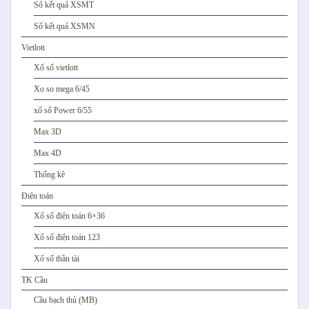
Sổ kết quả XSMT
Sổ kết quả XSMN
Vietlott
Xổ số vietlott
Xo so mega 6/45
xổ số Power 6/55
Max 3D
Max 4D
Thống kê
Điện toán
Xổ số điện toán 6×36
Xổ số điện toán 123
Xổ số thần tài
TK Cầu
Cầu bạch thủ (MB)