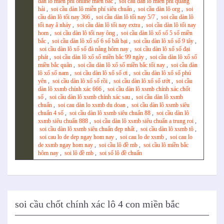
dàn lô miễn phí online miền bắc
,
soi cầu dàn lô miễn phí quang
hải
,
soi cầu dàn lô miễn phí siêu chuẩn
,
soi cầu dàn lô org
,
soi
cầu dàn lô tối nay 366
,
soi cầu dàn lô tối nay 5/7
,
soi cầu dàn lô
tối nay â nháy
,
soi cầu dàn lô tối nay extra
,
soi cầu dàn lô tối nay
hom
,
soi cầu dàn lô tối nay ông
,
soi cầu dàn lô xổ số 5 số miền
bắc
,
soi cầu dàn lô xổ số 6 số bất bại
,
soi cầu dàn lô xổ số 9 tây
,
soi cầu dàn lô xổ số đà nẵng hôm nay
,
soi cầu dàn lô xổ số đại
phát
,
soi cầu dàn lô xổ số miền bắc 99 ngày
,
soi cầu dàn lô xổ số
miền bắc quân
,
soi cầu dàn lô xổ số miền bắc tối nay
,
soi cầu dàn
lô xổ số nam
,
soi cầu dàn lô xổ số ơi
,
soi cầu dàn lô xổ số phú
yên
,
soi cầu dàn lô xổ số rồi
,
soi cầu dàn lô xổ số ướt
,
soi cầu
dàn lô xsmb chính xác 666
,
soi cầu dàn lô xsmb chính xác chốt
số
,
soi cầu dàn lô xsmb chính xác sau
,
soi cầu dàn lô xsmb
chuẩn
,
soi cau dàn lo xsmb du doan
,
soi cầu dàn lô xsmb siêu
chuẩn 4 số
,
soi cầu dàn lô xsmb siêu chuẩn 88
,
soi cầu dàn lô
xsmb siêu chuẩn 888
,
soi cầu dàn lô xsmb siêu chuẩn a trung roi
,
soi cầu dàn lô xsmb siêu chuẩn đẹp nhất
,
soi cầu dàn lô xsmb tô
,
soi cau lo de dep ngay hom nay
,
soi cau lo de xsmb
,
soi cau lo
de xsmb ngay hom nay
,
soi cầu lô đề mb
,
soi cầu lô miền bắc
hôm nay
,
soi lô đề mb
,
soi số lô đề chuẩn
soi cầu chốt chính xác lô 4 con miền bắc