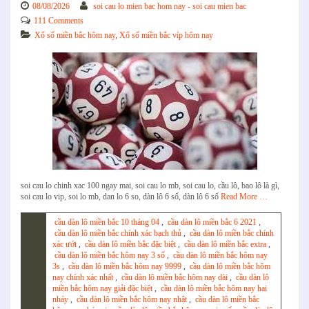
08/08/2026
soi cau lo mien bac hom nay - soi cau mien bac
111 Comments
Xổ số miền bắc hôm nay
,
Xổ số miền bắc víp hôm nay
soi cau lo chinh xac 100 ngay mai, soi cau lo mb, soi cau lo, cầu lô, bao lô là gì,
soi cau lo vip, soi lo mb, dan lo 6 so, dàn lô 6 số, dàn lô 6 số
Read More …
cầu dàn lô miền bắc 10 tháng 04
,
cầu dàn lô miền bắc 6 2021
,
cầu dàn lô miền bắc chính xác bạch thủ
,
cầu dàn lô miền bắc chính
xác ướt
,
cầu dàn lô miền bắc đặc biệt
,
cầu dàn lô miền bắc extra
,
cầu dàn lô miền bắc hôm nay 3 số
,
cầu dàn lô miền bắc hôm nay
3s
,
cầu dàn lô miền bắc hôm nay 9999
,
cầu dàn lô miền bắc hôm
nay chính xác nhất
,
cầu dàn lô miền bắc hôm nay dài
,
cầu dàn lô
miền bắc hôm nay giải đặc biệt
,
cầu dàn lô miền bắc hôm nay hai
nháy
,
cầu dàn lô miền bắc hôm nay nhật
,
cầu dàn lô miền bắc