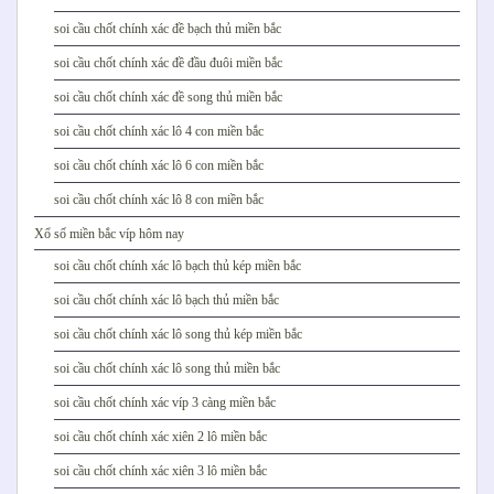
soi cầu chốt chính xác đề bạch thủ miền bắc
soi cầu chốt chính xác đề đầu đuôi miền bắc
soi cầu chốt chính xác đề song thủ miền bắc
soi cầu chốt chính xác lô 4 con miền bắc
soi cầu chốt chính xác lô 6 con miền bắc
soi cầu chốt chính xác lô 8 con miền bắc
Xổ số miền bắc víp hôm nay
soi cầu chốt chính xác lô bạch thủ kép miền bắc
soi cầu chốt chính xác lô bạch thủ miền bắc
soi cầu chốt chính xác lô song thủ kép miền bắc
soi cầu chốt chính xác lô song thủ miền bắc
soi cầu chốt chính xác víp 3 càng miền bắc
soi cầu chốt chính xác xiên 2 lô miền bắc
soi cầu chốt chính xác xiên 3 lô miền bắc