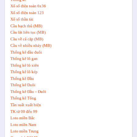
Xổ số điện toán 6x36
Xổ số điện toán 123
Xổ số thần tài
Cầu bạch thủ (MB)
Cầu lật liên tục (MB)
Cầu về cả cặp (MB)
Cầu về nhiều nháy (MB)
Thống kê đầu đuôi
Thống kê lô gan
Thống kê lô xiên
Thống kê lô kép
Thống kê Đầu
Thống kê Đuôi
Thống kê Đầu – Đuôi
Thống kê Tổng
Tần suất xuất hiện
TK từ 00 đến 99
Loto miền Bắc
Loto miền Nam
Loto miền Trung