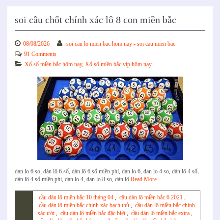
soi cầu chốt chính xác lô 8 con miền bắc
08/08/2026
soi cau lo mien bac hom nay - soi cau mien bac
91 Comments
Xổ số miền bắc hôm nay
,
Xổ số miền bắc víp hôm nay
dan lo 6 so, dàn lô 6 số, dàn lô 6 số miền phí, dan lo 6, dan lo 4 so, dàn lô 4 số,
dàn lô 4 số miền phí, dan lo 4, dan lo 8 so, dàn lô
Read More …
cầu dàn lô miền bắc 10 tháng 04
,
cầu dàn lô miền bắc 6 2021
,
cầu dàn lô miền bắc chính xác bạch thủ
,
cầu dàn lô miền bắc chính
xác ướt
,
cầu dàn lô miền bắc đặc biệt
,
cầu dàn lô miền bắc extra
,