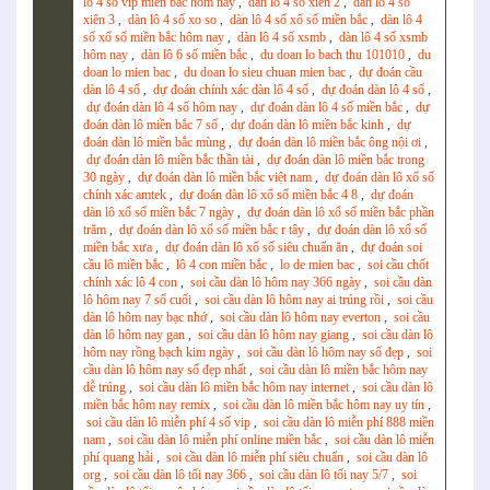
lô 4 số vip miền bắc hôm nay
,
dàn lô 4 số xiên 2
,
dàn lô 4 số
xiên 3
,
dàn lô 4 số xo so
,
dàn lô 4 số xổ số miền bắc
,
dàn lô 4
số xổ số miền bắc hôm nay
,
dàn lô 4 số xsmb
,
dàn lô 4 số xsmb
hôm nay
,
dàn lô 6 số miền bắc
,
du doan lo bach thu 101010
,
du
doan lo mien bac
,
du doan lo sieu chuan mien bac
,
dự đoán cầu
dàn lô 4 số
,
dự đoán chính xác dàn lô 4 số
,
dự đoán dàn lô 4 số
,
dự đoán dàn lô 4 số hôm nay
,
dự đoán dàn lô 4 số miền bắc
,
dự
đoán dàn lô miền bắc 7 số
,
dự đoán dàn lô miền bắc kinh
,
dự
đoán dàn lô miền bắc mùng
,
dự đoán dàn lô miền bắc ông nội ơi
,
dự đoán dàn lô miền bắc thần tài
,
dự đoán dàn lô miền bắc trong
30 ngày
,
dự đoán dàn lô miền bắc việt nam
,
dự đoán dàn lô xổ số
chính xác amtek
,
dự đoán dàn lô xổ số miền bắc 4 8
,
dự đoán
dàn lô xổ số miền bắc 7 ngày
,
dự đoán dàn lô xổ số miền bắc phần
trăm
,
dự đoán dàn lô xổ số miền bắc r tây
,
dự đoán dàn lô xổ số
miền bắc xưa
,
dự đoán dàn lô xổ số siêu chuẩn ăn
,
dự đoán soi
cầu lô miền bắc
,
lô 4 con miền bắc
,
lo de mien bac
,
soi cầu chốt
chính xác lô 4 con
,
soi cầu dàn lô hôm nay 366 ngày
,
soi cầu dàn
lô hôm nay 7 số cuối
,
soi cầu dàn lô hôm nay ai trúng rồi
,
soi cầu
dàn lô hôm nay bạc nhớ
,
soi cầu dàn lô hôm nay everton
,
soi cầu
dàn lô hôm nay gan
,
soi cầu dàn lô hôm nay giang
,
soi cầu dàn lô
hôm nay rồng bạch kim ngày
,
soi cầu dàn lô hôm nay số đẹp
,
soi
cầu dàn lô hôm nay số đẹp nhất
,
soi cầu dàn lô miền bắc hôm nay
dễ trúng
,
soi cầu dàn lô miền bắc hôm nay internet
,
soi cầu dàn lô
miền bắc hôm nay remix
,
soi cầu dàn lô miền bắc hôm nay uy tín
,
soi cầu dàn lô miễn phí 4 số vip
,
soi cầu dàn lô miễn phí 888 miền
nam
,
soi cầu dàn lô miễn phí online miền bắc
,
soi cầu dàn lô miễn
phí quang hải
,
soi cầu dàn lô miễn phí siêu chuẩn
,
soi cầu dàn lô
org
,
soi cầu dàn lô tối nay 366
,
soi cầu dàn lô tối nay 5/7
,
soi