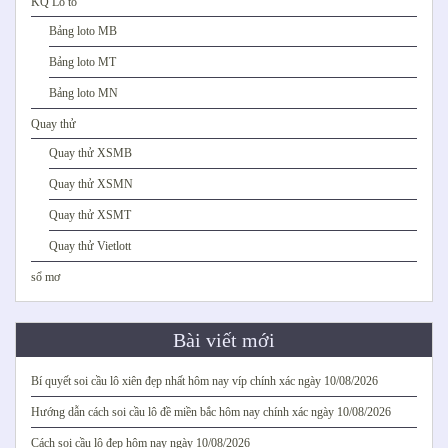
KQ Lô tô
Bảng loto MB
Bảng loto MT
Bảng loto MN
Quay thử
Quay thử XSMB
Quay thử XSMN
Quay thử XSMT
Quay thử Vietlott
sổ mơ
Bài viết mới
Bí quyết soi cầu lô xiên đẹp nhất hôm nay víp chính xác ngày 10/08/2026
Hướng dẫn cách soi cầu lô đề miền bắc hôm nay chính xác ngày 10/08/2026
Cách soi cầu lô đẹp hôm nay ngày 10/08/2026