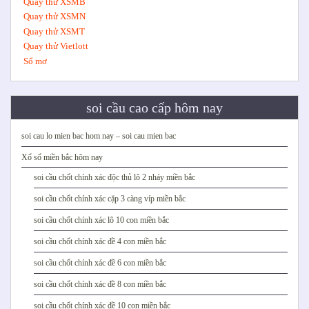
Quay thử XSMB
Quay thử XSMN
Quay thử XSMT
Quay thử Vietlott
Sổ mơ
soi cầu cao cấp hôm nay
soi cau lo mien bac hom nay – soi cau mien bac
Xổ số miền bắc hôm nay
soi cầu chốt chính xác độc thủ lô 2 nháy miền bắc
soi cầu chốt chính xác cặp 3 càng víp miền bắc
soi cầu chốt chính xác lô 10 con miền bắc
soi cầu chốt chính xác đề 4 con miền bắc
soi cầu chốt chính xác đề 6 con miền bắc
soi cầu chốt chính xác đề 8 con miền bắc
soi cầu chốt chính xác đề 10 con miền bắc