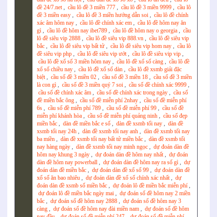
đề 24/7.net
,
cầu lô đề 3 miền 777
,
cầu lô đề 3 miền 9999
,
cầu lô
đề 3 miền easy
,
cầu lô đề 3 miền hướng dẫn soi
,
cầu lô đề chính
xác âm hôm nay
,
cầu lô đề chính xác em
,
cầu lô đề hôm nay ăn
gì
,
cầu lô đề hôm nay ibet789
,
cầu lô đề hôm nay o georgia
,
cầu
lô đề siêu vip 2888
,
cầu lô đề siêu vip 888.vn
,
cầu lô đề siêu vip
bắc
,
cầu lô đề siêu vip bất tử
,
cầu lô đề siêu vip hom nay
,
cầu lô
đề siêu vip php
,
cầu lô đề siêu vip ướt
,
cầu lô đề siêu vip vip
,
cầu lô đề xổ số 3 miền hôm nay
,
cầu lô đề xổ số càng
,
cầu lô đề
xổ số chiều nay
,
cầu lô đề xổ số dàn
,
cầu lô đề xsmb giải đặc
biệt
,
cầu số đề 3 miền 02
,
cầu số đề 3 miền 18
,
cầu số đề 3 miền
là con gì
,
cầu số đề 3 miền quý 7 soi
,
cầu số đề chính xác 9999
,
cầu số đề chính xác âm
,
cầu số đề chính xác trong ngày
,
cầu số
đề miền bắc ông
,
cầu số đề miễn phí 2nhay
,
cầu số đề miễn phí
6s
,
cầu số đề miễn phí 789
,
cầu số đề miễn phí 99
,
cầu số đề
miễn phí khánh hòa
,
cầu số đề miễn phí quảng ninh
,
cầu số đẹp
miền bắc
,
dàn đề miền bắc e số
,
dàn đề xsmb tối nay
,
dàn đề
xsmb tối nay 24h
,
dàn đề xsmb tối nay anh
,
dàn đề xsmb tối nay
ba miền
,
dàn đề xsmb tối nay bất tử miền bắc
,
dàn đề xsmb tối
nay hàng ngày
,
dàn đề xsmb tối nay minh ngọc
,
dự đoán dàn đề
hôm nay khung 3 ngày
,
dự đoán dàn đề hôm nay nhất
,
dự đoán
dàn đề hôm nay powerball
,
dự đoán dàn đề hôm nay ra số gì
,
dự
đoán dàn đề miền bắc
,
dự đoán dàn đề xổ số 99
,
dự đoán dàn đề
xổ số ăn bao nhiêu
,
dự đoán dàn đề xổ số chính xác nhất
,
dự
đoán dàn đề xsmb số miền bắc
,
dự đoán lô đề miền bắc miễn phí
,
dự đoán lô đề miền bắc ngày mai
,
dự đoán số đề hôm nay 2 miền
bắc
,
dự đoán số đề hôm nay 2888
,
dự đoán số đề hôm nay 3
càng
,
dự đoán số đề hôm nay đài miền nam
,
dự đoán số đề hôm
nay đầu
,
dự đoán số đề miễn phí 247
,
dự đoán số đề miễn phí