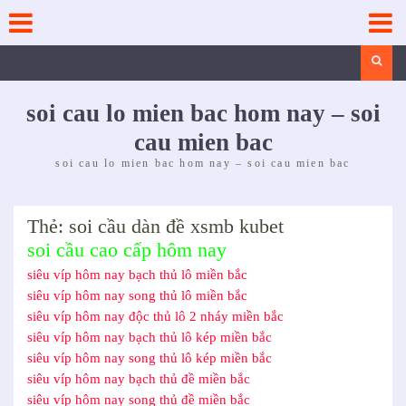
Skip
to
content
Search
soi cau lo mien bac hom nay – soi
cau mien bac
soi cau lo mien bac hom nay – soi cau mien bac
Thẻ:
soi cầu dàn đề xsmb kubet
soi cầu cao cấp hôm nay
siêu víp hôm nay bạch thủ lô miền bắc
siêu víp hôm nay song thủ lô miền bắc
siêu víp hôm nay độc thủ lô 2 nháy miền bắc
siêu víp hôm nay bạch thủ lô kép miền bắc
siêu víp hôm nay song thủ lô kép miền bắc
siêu víp hôm nay bạch thủ đề miền bắc
siêu víp hôm nay song thủ đề miền bắc