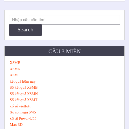
Search
CẦU 3 MIỀN
XSMB
XSMN
XSMT
kết quả hôm nay
Sổ kết quả XSMB
Sổ kết quả XSMN
Sổ kết quả XSMT
xổ số vietlott
Xo so mega 6/45
xổ số Power 6/55
Max 3D