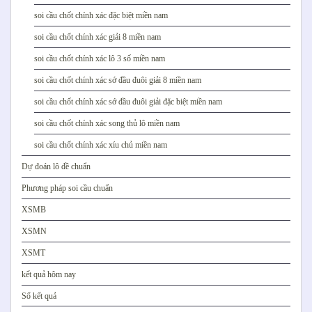
soi cầu chốt chính xác đặc biệt miền nam
soi cầu chốt chính xác giải 8 miền nam
soi cầu chốt chính xác lô 3 số miền nam
soi cầu chốt chính xác sớ đầu đuôi giải 8 miền nam
soi cầu chốt chính xác sớ đầu đuôi giải đặc biệt miền nam
soi cầu chốt chính xác song thủ lô miền nam
soi cầu chốt chính xác xíu chủ miền nam
Dự đoán lô đề chuẩn
Phương pháp soi cầu chuẩn
XSMB
XSMN
XSMT
kết quả hôm nay
Sổ kết quả