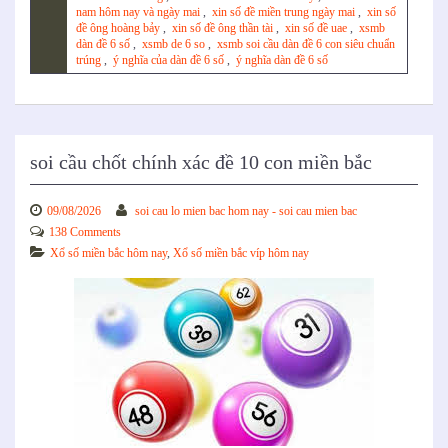
nam hôm nay và ngày mai
,
xin số đề miền trung ngày mai
,
xin số
đề ông hoàng bảy
,
xin số đề ông thần tài
,
xin số đề uae
,
xsmb
dàn đề 6 số
,
xsmb de 6 so
,
xsmb soi cầu dàn đề 6 con siêu chuẩn
trúng
,
ý nghĩa của dàn đề 6 số
,
ý nghĩa dàn đề 6 số
soi cầu chốt chính xác đề 10 con miền bắc
09/08/2026
soi cau lo mien bac hom nay - soi cau mien bac
138 Comments
Xổ số miền bắc hôm nay
,
Xổ số miền bắc víp hôm nay