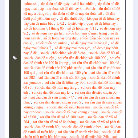
indonesia
,
dự đoán số đề ngày mai là bao nhiêu
,
dự đoán số đề
ngày mai tháp
,
dự đoán số đề tối nay 3 miền bắc
,
dự đoán số đề
tối nay a trúng rồi
,
dự đoán số đề tối nay dự đoán xổ
,
đề đầu
đuôi phú yên hôm nay
,
đề đầu đuôi ướp
,
kết quả số đề hôm nay
,
lập dàn đề miền bắc
,
lô 02
,
lô siêu vip
,
quay số đề hôm nay
,
số đề hôm nay 01 tháng 05
,
số đề hôm nay 4/11
,
số đề hôm nay
9/2
,
số đề hôm nay gia lai
,
số đề hôm nay ở miền trung
,
số đề
hôm nay ơi
,
số đề hôm nay ông địa
,
số đề miền bắc hôm nay ra
con gì
,
số đề miễn phí online
,
số đề ngày mai 9 tháng 6
,
số đề
ngày mai 9 tháng 7
,
số đề ngày mai theo giờ
,
số đẹp ngày hôm
nay lô đề
,
soi cầu chốt chính xác đề 6 con
,
soi cầu dàn đề 80 số
,
soi cầu dàn đề ai cập
,
soi cầu dàn đề chính xác 100 000
,
soi cầu
dàn đề chính xác 100 lô khung
,
soi cầu dàn đề chính xác 100 old
,
soi cầu dàn đề chính xác 100 phía trước
,
soi cầu dàn đề chính xác
100 quả
,
soi cầu dàn đề chính xác 100 yên
,
soi cầu dàn đề chính
xác 202
,
soi cầu dàn đề chính xác 60 ngày
,
soi cầu dàn đề chính
xác youtube
,
soi cầu dàn đề hôm nay 00
,
soi cầu dàn đề hôm nay
60 số
,
soi cầu dàn đề hôm nay ăn gì
,
soi cầu dàn đề hôm nay
êđê
,
soi cầu dàn đề hôm nay k+
,
soi cầu dàn đề siêu chuẩn 60
số
,
soi cầu dàn đề siêu chuẩn 777
,
soi cầu dàn đề siêu chuẩn âm
nhạc
,
soi cầu dàn đề siêu chuẩn euro 5
,
soi cầu dàn đề siêu chuẩn
khung 2 ngày
,
soi cầu dàn đề siêu chuẩn om
,
soi cầu dàn đề tối
nay dự đoán
,
soi cầu dàn đề tối nay khung 2 ngày
,
soi cầu dàn đề
xổ số 00
,
soi cầu dàn đề xổ số 100 ngày
,
soi cầu dàn đề xổ số
204
,
soi cầu dàn đề xổ số ăn thông
,
soi cầu dàn đề xổ số phát tài
,
soi cầu dàn đề xsmb 60
,
soi cầu dàn đề xsmb kubet
,
soi cầu dàn
đề xsmb số miền bắc
,
soi cầu dàn đề xsmb yên bái
,
soi cầu lô đề
chuẩn nhất miền bắc hôm nay
,
soi cầu lô đề miền bắc 24h
,
soi