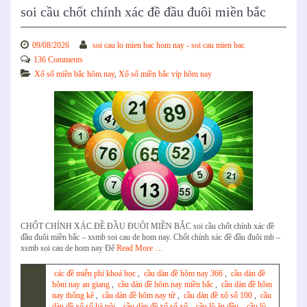
soi cầu chốt chính xác đề đầu đuôi miền bắc
09/08/2026
soi cau lo mien bac hom nay - soi cau mien bac
136 Comments
Xổ số miền bắc hôm nay
,
Xổ số miền bắc víp hôm nay
CHỐT CHÍNH XÁC ĐỀ ĐẦU ĐUÔI MIỀN BẮC soi cầu chốt chính xác đề
đầu đuôi miền bắc – xsmb soi cau de hom nay. Chốt chính xác đề đầu đuôi mb –
xsmb soi cau de hom nay Để
Read More …
các đề miễn phí khoá học
,
cầu dàn đề hôm nay 366
,
cầu dàn đề
hôm nay an giang
,
cầu dàn đề hôm nay miền bắc
,
cầu dàn đề hôm
nay thống kê
,
cầu dàn đề hôm nay tử
,
cầu dàn đề xổ số 100
,
cầu
dàn đề xổ số hà nội
,
cầu dàn đề xổ số xổ
,
cầu lô ăn đều
,
cầu lô