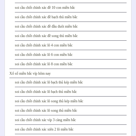
soi cầu chốt chính xác đề 10 con miền bắc
soi cầu chốt chính xác đề bạch thủ miền bắc
soi cầu chốt chính xác đề đầu đuôi miền bắc
soi cầu chốt chính xác đề song thủ miền bắc
soi cầu chốt chính xác lô 4 con miền bắc
soi cầu chốt chính xác lô 6 con miền bắc
soi cầu chốt chính xác lô 8 con miền bắc
Xổ số miền bắc víp hôm nay
soi cầu chốt chính xác lô bạch thủ kép miền bắc
soi cầu chốt chính xác lô bạch thủ miền bắc
soi cầu chốt chính xác lô song thủ kép miền bắc
soi cầu chốt chính xác lô song thủ miền bắc
soi cầu chốt chính xác víp 3 càng miền bắc
soi cầu chốt chính xác xiên 2 lô miền bắc