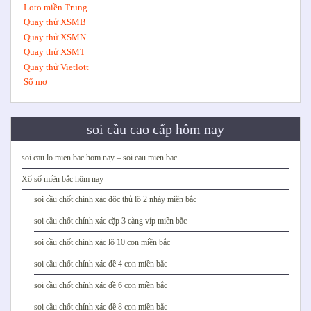
Loto miền Trung
Quay thử XSMB
Quay thử XSMN
Quay thử XSMT
Quay thử Vietlott
Sổ mơ
soi cầu cao cấp hôm nay
soi cau lo mien bac hom nay – soi cau mien bac
Xổ số miền bắc hôm nay
soi cầu chốt chính xác độc thủ lô 2 nháy miền bắc
soi cầu chốt chính xác cặp 3 càng víp miền bắc
soi cầu chốt chính xác lô 10 con miền bắc
soi cầu chốt chính xác đề 4 con miền bắc
soi cầu chốt chính xác đề 6 con miền bắc
soi cầu chốt chính xác đề 8 con miền bắc