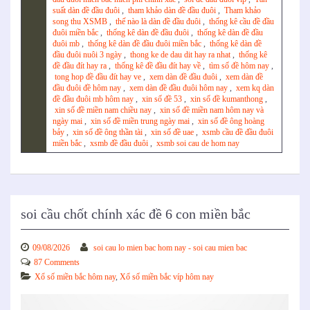
suất dàn đề đầu đuôi
,
tham khảo dàn đề đầu đuôi
,
Tham khảo
song thu XSMB
,
thế nào là dàn đề đầu đuôi
,
thống kê cầu đề đầu
đuôi miền bắc
,
thống kê dàn đề đầu đuôi
,
thống kê dàn đề đầu
đuôi mb
,
thống kê dàn đề đầu đuôi miền bắc
,
thống kê dàn đề
đầu đuôi nuôi 3 ngày
,
thong ke de dau dit hay ra nhat
,
thống kê
đề đầu đít hay ra
,
thống kê đề đầu đít hay về
,
tìm số đề hôm nay
,
tong hop đề đầu đít hay ve
,
xem dàn đề đầu đuôi
,
xem dàn đề
đầu đuôi đề hôm nay
,
xem dàn đề đầu đuôi hôm nay
,
xem kq dàn
đề đầu đuôi mb hôm nay
,
xin số đề 53
,
xin số đề kumanthong
,
xin số đề miền nam chiều nay
,
xin số đề miền nam hôm nay và
ngày mai
,
xin số đề miền trung ngày mai
,
xin số đề ông hoàng
bảy
,
xin số đề ông thần tài
,
xin số đề uae
,
xsmb cầu đề đầu đuôi
miền bắc
,
xsmb đề đầu đuôi
,
xsmb soi cau de hom nay
soi cầu chốt chính xác đề 6 con miền bắc
09/08/2026
soi cau lo mien bac hom nay - soi cau mien bac
87 Comments
Xổ số miền bắc hôm nay
,
Xổ số miền bắc víp hôm nay