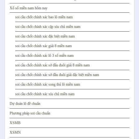
Xổ số miền nam hôm nay
soi cầu chốt chính xác bao lô miền nam
soi cầu chốt chính xác cặp xíu chủ miền nam
soi cầu chốt chính xác đặc biệt miền nam
soi cầu chốt chính xác giải 8 miền nam
soi cầu chốt chính xác lô 3 số miền nam
soi cầu chốt chính xác sớ đầu đuôi giải 8 miền nam
soi cầu chốt chính xác sớ đầu đuôi giải đặc biệt miền nam
soi cầu chốt chính xác song thủ lô miền nam
soi cầu chốt chính xác xíu chủ miền nam
Dự đoán lô đề chuẩn
Phương pháp soi cầu chuẩn
XSMB
XSMN