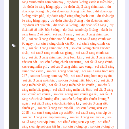
càng xsmb miền nam hôm nay
,
dự đoán 3 càng xsmb ư miền bắc
,
dự đoán ba càng hàng ngày
,
dự đoán cặp 3 càng chính xác
,
dự
đoán cặp 3 càng mb
,
dự đoán cặp 3 càng miền bắc
,
dự đoán cặp
3 càng miễn phí
,
dự đoán cặp 3 càng rồng bạch kim
,
dự đoán cặp
ba càng hàng ngày
,
dự đoán dàn cặp 3 càng
,
dự đoán dàn mb
,
dự đoán kết quả mb
,
dự đoán lô 3 càng
,
dự đoán số 3 càng
,
dự
đoán xổ số miền bắc 3 càng
,
dự đoán xsmb cặp 3 càng
,
đánh ba
càng trúng 2 số cuối
,
soi cau 3 cang
,
soi cau 3 cang chinh xac
09
,
soi cau 3 cang chinh xac 30 thang
,
soi cau 3 cang chinh xac
90 ngay
,
soi cầu 3 càng chính xác 95
,
soi cầu 3 càng chinh xac
99
,
soi cầu 3 càng chính xác 999
,
soi cầu 3 càng chính xác đẹp
nhất
,
soi cau 3 cang chinh xac giang
,
soi cau 3 cang chinh xac
itv
,
soi cầu 3 càng chính xác rông bach kim
,
soi cầu 3 càng chính
xác săn bắt
,
soi cầu 3 càng chinh xac trung
,
soi cầu 3 càng chinh
xac trung miễn phí
,
soi cau 3 cang chinh xac xong
,
soi cầu 3 càng
chính xác xsmb
,
soi cau 3 cang hom nay
,
soi cau 3 cang hom nay
247
,
soi cau 3 cang hom nay 7/5
,
soi cau 3 cang hom nay uy tin
,
soi cầu 3 càng miền bắc
,
soi cầu 3 càng miền bắc 6 số
,
soi cầu 3
càng miền bắc 66
,
soi cầu 3 càng miền bắc âu chuẩn
,
soi cầu 3
càng miền bắc giang
,
soi cầu 3 càng miền bắc ôm
,
soi cầu 3 càng
siêu chuẩn âm chuẩn
,
soi cầu 3 càng siêu chuẩn giá rẻ
,
soi cầu 3
càng siêu chuẩn hướng dẫn
,
soi cầu 3 càng siêu chuẩn khung 7
ngày
,
soi cầu 3 càng siêu chuẩn thống kê
,
soi cầu 3 càng siêu
chuẩn yo
,
soi cau 3 cang sieu vip 00
,
soi cau 3 cang sieu vip
2018
,
soi cau 3 cang sieu vip asia99
,
soi cau 3 cang sieu vip de
,
soi cau 3 cang sieu vip hom nay
,
soi cầu 3 càng sieu vip lô
,
soi
cau 3 cang sieu vip lotto
,
soi cầu 3 càng sieu vip nay
,
soi cầu 3
càng sieu vip soi cam kết ăn
,
soi cầu 3 càng up
,
soi cầu 3 càng uy