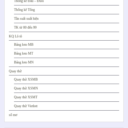
Thống kê Đầu – Đuôi
Thống kê Tổng
Tần suất xuất hiện
TK từ 00 đến 99
KQ Lô tô
Bảng loto MB
Bảng loto MT
Bảng loto MN
Quay thử
Quay thử XSMB
Quay thử XSMN
Quay thử XSMT
Quay thử Vietlott
sổ mơ