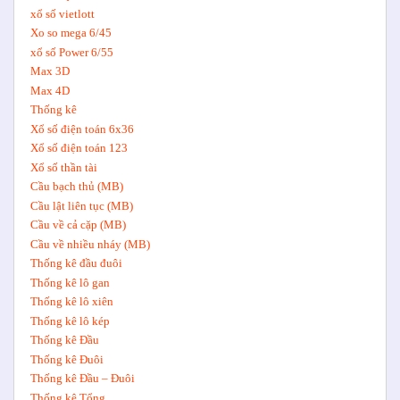
xổ số vietlott
Xo so mega 6/45
xổ số Power 6/55
Max 3D
Max 4D
Thống kê
Xổ số điện toán 6x36
Xổ số điện toán 123
Xổ số thần tài
Cầu bạch thủ (MB)
Cầu lật liên tục (MB)
Cầu về cả cặp (MB)
Cầu về nhiều nháy (MB)
Thống kê đầu đuôi
Thống kê lô gan
Thống kê lô xiên
Thống kê lô kép
Thống kê Đầu
Thống kê Đuôi
Thống kê Đầu – Đuôi
Thống kê Tổng