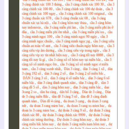
3 càng chính xác 100 3 tháng
,
cầu 3 càng chính xác 100 30
,
cầu 3
càng chính xác 100 80
,
cầu 3 càng chính xác 100 dự đoán
,
cầu 3
càng chính xác 100 ngay
,
cầu 3 càng chính xác 100 original
,
cầu
3 càng chuẩn xác 678
,
cầu 3 càng chuẩn xác 68
,
cầu 3 càng
chuẩn xác tại hà nội
,
cầu 3 càng hôm nay ibiza
,
cầu 3 càng hôm
nay indonesia
,
cầu 3 càng miễn phí âm
,
cầu 3 càng miễn phí ăn ở
đâu
,
cầu 3 càng miễn phí êm nhất
,
cầu 3 càng miễn phí ios
,
cầu
3 càng minh ngọc 100
,
cầu 3 càng minh ngọc 90 ngày
,
cầu 3
càng minh ngọc chuẩn
,
cầu 3 càng minh ngọc pg
,
cầu 3 càng siêu
chuẩn an toàn về antt
,
cầu 3 càng siêu chuẩn ngày hôm nay
,
cầu 3
càng siêu vip âm dương
,
cầu 3 càng siêu vip trong ngày
,
cầu 3
càng siêu vip uy tín nhất hiện nay
,
cầu 3 càng tối nay 8888
,
cầu 3
càng tối nay là gì
,
cầu 3 càng xổ số hôm nay tại miền bắc
,
cầu 3
càng xổ số minh ngọc êm
,
cầu 3 càng xổ số minh ngọc ơ miền
nam
,
cầu 3 càng xsmb nhất
,
Dàn 3 càng
,
dàn 3 càng 1 số
,
dàn
3 càng 192 số
,
dàn 3 càng 2 số
,
dàn 3 càng 2 số miền bắc
,
DÀN 3 càng 3 số
,
dàn 3 càng 4 số miền bắc
,
dàn 3 càng 6 số
miền bắc
,
dàn 3 càng đánh quanh năm
,
dàn 3 càng đề
,
dàn 3
càng đề 5 số
,
dàn 3 càng hôm nay
,
dàn 3 càng miền bắc
,
dan
3cang 2 so
,
dàn ba càng
,
dán bố 3 càng
,
Dàn de 3 càng
,
Dàn
de 3 càng miền Bắc
,
dàn đề 3 càng 5 số
,
dàn đề 3 càng đánh
quanh năm
,
Dàn đề 4 càng
,
du doan 3 cang
,
du doan 3 cang
mb
,
du doan 3 cang mien bac
,
du doan 3 cang xs mien bac
,
du
doan lo 3 cang mien bac
,
dự đoán 3 càng 9 số
,
dự đoán 3 càng
chính xác 88
,
dự đoán 3 càng chính xác 9999
,
dự đoán 3 càng
chính xác trúng thưởng
,
Dự đoán 3 càng hôm nay
,
dự đoán 3
càng miền bắc hôm nay
,
dự đoán 3 càng miền nam hôm nay
,
dự
đoán 3 càng miền trung hôm nay
,
dự đoán 3 càng ngày hôm nay
,