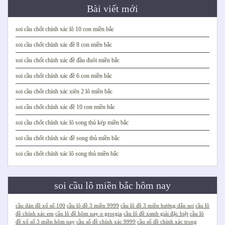
Bài viết mới
soi cầu chốt chính xác lô 10 con miền bắc
soi cầu chốt chính xác đề 8 con miền bắc
soi cầu chốt chính xác đề đầu đuôi miền bắc
soi cầu chốt chính xác đề 6 con miền bắc
soi cầu chốt chính xác xiên 2 lô miền bắc
soi cầu chốt chính xác đề 10 con miền bắc
soi cầu chốt chính xác lô song thủ kép miền bắc
soi cầu chốt chính xác đề song thủ miền bắc
soi cầu chốt chính xác lô song thủ miền bắc
soi cầu lô miền bắc hôm nay
cầu dàn đề xổ số 100
cầu lô đề 3 miền 9999
cầu lô đề 3 miền hướng dẫn soi
cầu lô
đề chính xác em
cầu lô đề hôm nay o georgia
cầu lô đề xsmb giải đặc biệt
cầu lô
đề xổ số 3 miền hôm nay
cầu số đề chính xác 9999
cầu số đề chính xác trong