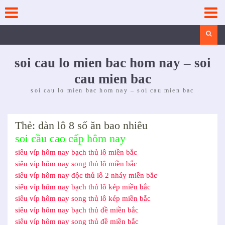
Skip
to
content
Search
soi cau lo mien bac hom nay – soi
cau mien bac
soi cau lo mien bac hom nay – soi cau mien bac
Thẻ:
dàn lô 8 số ăn bao nhiêu
soi cầu cao cấp hôm nay
siêu víp hôm nay bạch thủ lô miền bắc
siêu víp hôm nay song thủ lô miền bắc
siêu víp hôm nay độc thủ lô 2 nháy miền bắc
siêu víp hôm nay bạch thủ lô kép miền bắc
siêu víp hôm nay song thủ lô kép miền bắc
siêu víp hôm nay bạch thủ đề miền bắc
siêu víp hôm nay song thủ đề miền bắc