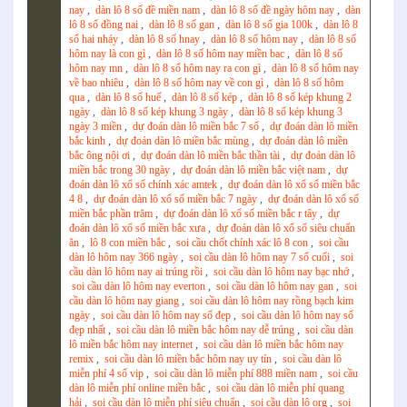
nay
,
dàn lô 8 số đề miền nam
,
dàn lô 8 số đề ngày hôm nay
,
dàn
lô 8 số đồng nai
,
dàn lô 8 số gan
,
dàn lô 8 số gia 100k
,
dàn lô 8
số hai nháy
,
dàn lô 8 số hnay
,
dàn lô 8 số hôm nay
,
dàn lô 8 số
hôm nay là con gì
,
dàn lô 8 số hôm nay miền bac
,
dàn lô 8 số
hôm nay mn
,
dàn lô 8 số hôm nay ra con gì
,
dàn lô 8 số hôm nay
về bao nhiêu
,
dàn lô 8 số hôm nay về con gì
,
dàn lô 8 số hôm
qua
,
dàn lô 8 số huế
,
dàn lô 8 số kép
,
dàn lô 8 số kép khung 2
ngày
,
dàn lô 8 số kép khung 3 ngày
,
dàn lô 8 số kép khung 3
ngày 3 miền
,
dự đoán dàn lô miền bắc 7 số
,
dự đoán dàn lô miền
bắc kinh
,
dự đoán dàn lô miền bắc mùng
,
dự đoán dàn lô miền
bắc ông nội ơi
,
dự đoán dàn lô miền bắc thần tài
,
dự đoán dàn lô
miền bắc trong 30 ngày
,
dự đoán dàn lô miền bắc việt nam
,
dự
đoán dàn lô xổ số chính xác amtek
,
dự đoán dàn lô xổ số miền bắc
4 8
,
dự đoán dàn lô xổ số miền bắc 7 ngày
,
dự đoán dàn lô xổ số
miền bắc phần trăm
,
dự đoán dàn lô xổ số miền bắc r tây
,
dự
đoán dàn lô xổ số miền bắc xưa
,
dự đoán dàn lô xổ số siêu chuẩn
ăn
,
lô 8 con miền bắc
,
soi cầu chốt chính xác lô 8 con
,
soi cầu
dàn lô hôm nay 366 ngày
,
soi cầu dàn lô hôm nay 7 số cuối
,
soi
cầu dàn lô hôm nay ai trúng rồi
,
soi cầu dàn lô hôm nay bạc nhớ
,
soi cầu dàn lô hôm nay everton
,
soi cầu dàn lô hôm nay gan
,
soi
cầu dàn lô hôm nay giang
,
soi cầu dàn lô hôm nay rồng bạch kim
ngày
,
soi cầu dàn lô hôm nay số đẹp
,
soi cầu dàn lô hôm nay số
đẹp nhất
,
soi cầu dàn lô miền bắc hôm nay dễ trúng
,
soi cầu dàn
lô miền bắc hôm nay internet
,
soi cầu dàn lô miền bắc hôm nay
remix
,
soi cầu dàn lô miền bắc hôm nay uy tín
,
soi cầu dàn lô
miễn phí 4 số vip
,
soi cầu dàn lô miễn phí 888 miền nam
,
soi cầu
dàn lô miễn phí online miền bắc
,
soi cầu dàn lô miễn phí quang
hải
,
soi cầu dàn lô miễn phí siêu chuẩn
,
soi cầu dàn lô org
,
soi