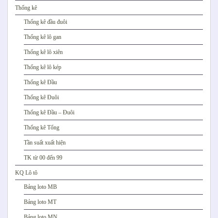
Thống kê
Thống kê đầu đuôi
Thống kê lô gan
Thống kê lô xiên
Thống kê lô kép
Thống kê Đầu
Thống kê Đuôi
Thống kê Đầu – Đuôi
Thống kê Tổng
Tần suất xuất hiện
TK từ 00 đến 99
KQ Lô tô
Bảng loto MB
Bảng loto MT
Bảng loto MN