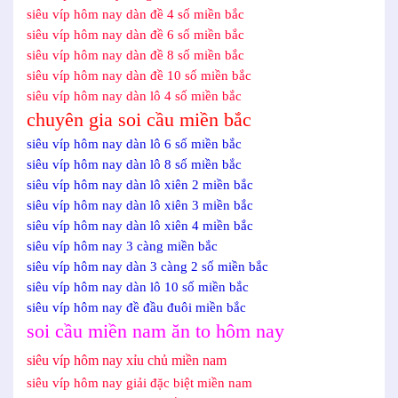
siêu víp hôm nay dàn đề 4 số miền bắc
siêu víp hôm nay dàn đề 6 số miền bắc
siêu víp hôm nay dàn đề 8 số miền bắc
siêu víp hôm nay dàn đề 10 số miền bắc
siêu víp hôm nay dàn lô 4 số miền bắc
chuyên gia soi cầu miền bắc
siêu víp hôm nay dàn lô 6 số miền bắc
siêu víp hôm nay dàn lô 8 số miền bắc
siêu víp hôm nay dàn lô xiên 2 miền bắc
siêu víp hôm nay dàn lô xiên 3 miền bắc
siêu víp hôm nay dàn lô xiên 4 miền bắc
siêu víp hôm nay 3 càng miền bắc
siêu víp hôm nay dàn 3 càng 2 số miền bắc
siêu víp hôm nay dàn lô 10 số miền bắc
siêu víp hôm nay đề đầu đuôi miền bắc
soi cầu miền nam ăn to hôm nay
siêu víp hôm nay xỉu chủ miền nam
siêu víp hôm nay giải đặc biệt miền nam