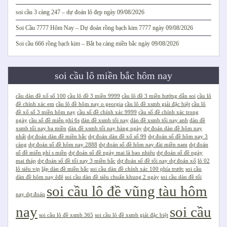
soi cầu 3 càng 247 – dự đoán lô đẹp ngày 09/08/2026
Soi Cầu 7777 Hôm Nay – Dự đoán rồng bạch kim 7777 ngày 09/08/2026
Soi cầu 666 rồng bạch kim – Bắt ba càng miền bắc ngày 09/08/2026
soi cầu lô miền bắc hôm nay
cầu dàn đề xổ số 100
cầu lô đề 3 miền 9999
cầu lô đề 3 miền hướng dẫn soi
cầu lô
đề chính xác em
cầu lô đề hôm nay o georgia
cầu lô đề xsmb giải đặc biệt
cầu lô
đề xổ số 3 miền hôm nay
cầu số đề chính xác 9999
cầu số đề chính xác trong
ngày
cầu số đề miễn phí 6s
dàn đề xsmb tối nay
dàn đề xsmb tối nay anh
dàn đề
xsmb tối nay ba miền
dàn đề xsmb tối nay hàng ngày
dự đoán dàn đề hôm nay
nhất
dự đoán dàn đề miền bắc
dự đoán dàn đề xổ số 99
dự đoán số đề hôm nay 3
càng
dự đoán số đề hôm nay 2888
dự đoán số đề hôm nay đài miền nam
dự đoán
số đề miễn phí s miền
dự đoán số đề ngày mai là bao nhiêu
dự đoán số đề ngày
mai tháp
dự đoán số đề tối nay 3 miền bắc
dự đoán số đề tối nay dự đoán xổ
lô 02
lô siêu vip
lập dàn đề miền bắc
soi cầu dàn đề chính xác 100 phía trước
soi cầu
dàn đề hôm nay êđê
soi cầu dàn đề siêu chuẩn khung 2 ngày
soi cầu dàn đề tối
soi cầu lô đề vũng tàu hôm
nay dự đoán
nay
soi cầu
soi cầu lô đề xsmb 365
soi cầu lô đề xsmb giải đặc biệt