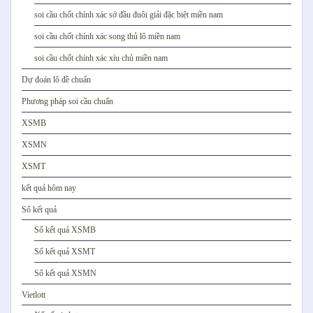
soi cầu chốt chính xác sớ đầu đuôi giải đặc biệt miền nam
soi cầu chốt chính xác song thủ lô miền nam
soi cầu chốt chính xác xíu chủ miền nam
Dự đoán lô đề chuẩn
Phương pháp soi cầu chuẩn
XSMB
XSMN
XSMT
kết quả hôm nay
Sổ kết quả
Sổ kết quả XSMB
Sổ kết quả XSMT
Sổ kết quả XSMN
Vietlott