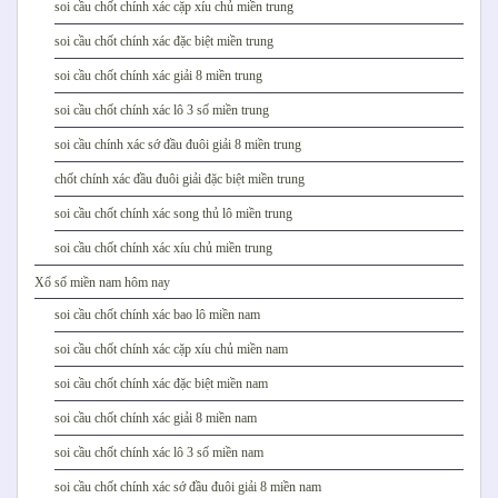
soi cầu chốt chính xác cặp xíu chủ miền trung
soi cầu chốt chính xác đặc biệt miền trung
soi cầu chốt chính xác giải 8 miền trung
soi cầu chốt chính xác lô 3 số miền trung
soi cầu chính xác sớ đầu đuôi giải 8 miền trung
chốt chính xác đầu đuôi giải đặc biệt miền trung
soi cầu chốt chính xác song thủ lô miền trung
soi cầu chốt chính xác xíu chủ miền trung
Xổ số miền nam hôm nay
soi cầu chốt chính xác bao lô miền nam
soi cầu chốt chính xác cặp xíu chủ miền nam
soi cầu chốt chính xác đặc biệt miền nam
soi cầu chốt chính xác giải 8 miền nam
soi cầu chốt chính xác lô 3 số miền nam
soi cầu chốt chính xác sớ đầu đuôi giải 8 miền nam