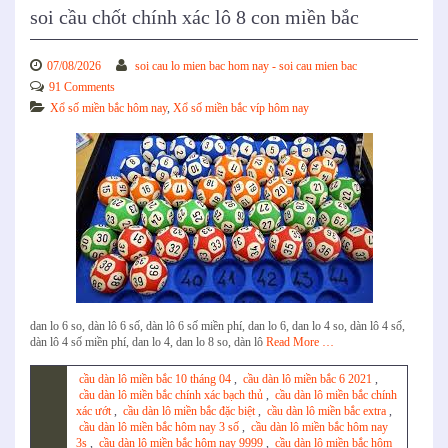
soi cầu chốt chính xác lô 8 con miền bắc
07/08/2026
soi cau lo mien bac hom nay - soi cau mien bac
91 Comments
Xổ số miền bắc hôm nay
,
Xổ số miền bắc víp hôm nay
dan lo 6 so, dàn lô 6 số, dàn lô 6 số miền phí, dan lo 6, dan lo 4 so, dàn lô 4 số,
dàn lô 4 số miền phí, dan lo 4, dan lo 8 so, dàn lô
Read More …
cầu dàn lô miền bắc 10 tháng 04
,
cầu dàn lô miền bắc 6 2021
,
cầu dàn lô miền bắc chính xác bạch thủ
,
cầu dàn lô miền bắc chính
xác ướt
,
cầu dàn lô miền bắc đặc biệt
,
cầu dàn lô miền bắc extra
,
cầu dàn lô miền bắc hôm nay 3 số
,
cầu dàn lô miền bắc hôm nay
3s
,
cầu dàn lô miền bắc hôm nay 9999
,
cầu dàn lô miền bắc hôm