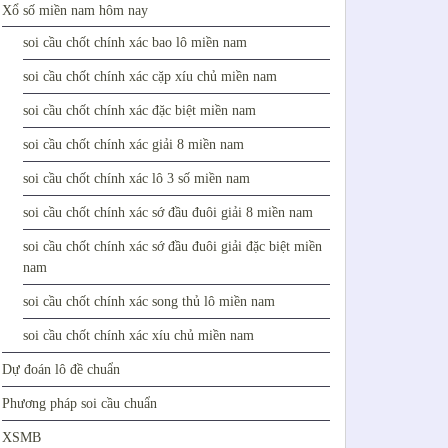
Xổ số miền nam hôm nay
soi cầu chốt chính xác bao lô miền nam
soi cầu chốt chính xác cặp xíu chủ miền nam
soi cầu chốt chính xác đặc biệt miền nam
soi cầu chốt chính xác giải 8 miền nam
soi cầu chốt chính xác lô 3 số miền nam
soi cầu chốt chính xác sớ đầu đuôi giải 8 miền nam
soi cầu chốt chính xác sớ đầu đuôi giải đặc biệt miền
nam
soi cầu chốt chính xác song thủ lô miền nam
soi cầu chốt chính xác xíu chủ miền nam
Dự đoán lô đề chuẩn
Phương pháp soi cầu chuẩn
XSMB