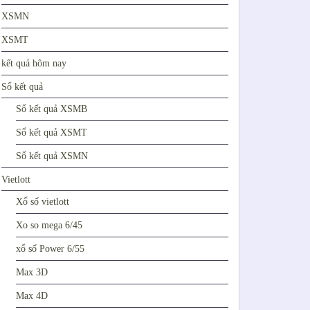
XSMN
XSMT
kết quả hôm nay
Sổ kết quả
Sổ kết quả XSMB
Sổ kết quả XSMT
Sổ kết quả XSMN
Vietlott
Xổ số vietlott
Xo so mega 6/45
xổ số Power 6/55
Max 3D
Max 4D