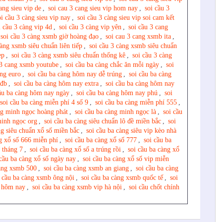
ang sieu vip de
,
soi cau 3 cang sieu vip hom nay
,
soi cầu 3
oi cầu 3 càng sieu vip nay
,
soi cầu 3 càng sieu vip soi cam kết
i cầu 3 càng vip 4d
,
soi cầu 3 càng vip yên
,
soi cầu 3 cang
soi cầu 3 càng xsmb giờ hoàng đạo
,
soi cau 3 cang xsmb ita
,
càng xsmb siêu chuẩn liên tiếp
,
soi cầu 3 càng xsmb siêu chuẩn
ẹp
,
soi cầu 3 càng xsmb siêu chuẩn thống kê
,
soi cầu 3 càng
 3 cang xsmb youtube
,
soi cầu ba càng chắc ăn mỗi ngày
,
soi
àng euro
,
soi cầu ba càng hôm nay dễ trúng
,
soi cầu ba càng
 đb
,
soi cầu ba càng hôm nay extra
,
soi cầu ba càng hôm nay
cầu ba càng hôm nay ngày
,
soi cầu ba càng hôm nay phú
,
soi
soi cầu ba càng miễn phí 4 số 9
,
soi cầu ba càng miễn phí 555
,
ng minh ngọc hoàng phát
,
soi cầu ba càng minh ngọc là
,
soi cầu
minh ngọc org
,
soi cầu ba càng siêu chuẩn lô đề miền bắc
,
soi
ng siêu chuẩn xổ số miền bắc
,
soi cầu ba càng siêu vip kèo nhà
g xổ số 666 miễn phí
,
soi cầu ba càng xổ số 777
,
soi cầu ba
9 tháng 7
,
soi cầu ba càng xổ số a trúng rồi
,
soi cầu ba càng xổ
 cầu ba càng xổ số ngày nay
,
soi cầu ba càng xổ số vip miễn
càng xsmb 500
,
soi cầu ba càng xsmb an giang
,
soi cầu ba càng
i cầu ba càng xsmb ông nội
,
soi cầu ba càng xsmb quốc tế
,
soi
t hôm nay
,
soi cầu ba càng xsmb vip hà nội
,
soi cầu chốt chính