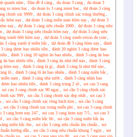
ánh quanh năm
,
Dàn đề 4 càng
,
du doan 3 cang
,
du doan 3
ang xs mien bac
,
du doan lo 3 cang mien bac
,
dự đoán 3 càng
àng chính xác 9999
,
dự đoán 3 càng chính xác trúng thưởng
,
 bắc hôm nay
,
dự đoán 3 càng miền nam hôm nay
,
dự đoán 3
 hôm nay
,
dự đoán 3 càng siêu chuẩn 1000
,
dự đoán 3 càng siêu
on
,
dự đoán 3 càng siêu chuẩn hôm nay
,
dự đoán 3 càng siêu
càng xsmb 666 hôm nay
,
dự đoán 3 càng xsmb extras de cont
,
án 3 càng xsmb ư miền bắc
,
dự đoán đề 3 càng hôm nay
,
đánh
 3 càng được bao nhiêu tiền
,
đánh 20 nghìn 3 càng được bao
hiêu
,
đánh 3 càng 10 nghìn ăn bao nhiêu
,
đánh 3 càng ăn bao
g ăn bao nhiêu tiền
,
đánh 3 càng ăn như thế nào
,
đánh 3 càng
ng hôm nay
,
đánh 3 càng là gì
,
đánh 3 càng là như thế nào
,
càng lô
,
đánh 3 càng lô ăn bao nhiêu
,
đánh 3 càng miền bắc
,
g miền nam
,
đánh 3 càng nhà nước
,
đánh 3 càng nhân bao
 được bao nhiêu tiền
,
đánh 3 càng trúng 2 số
,
soi cau 3 cang
,
soi cau 3 cang chinh xac 90 ngay
,
soi cầu 3 càng chính xác
 chính xác 999
,
soi cầu 3 càng chính xác đẹp nhất
,
soi cau 3
v
,
soi cầu 3 càng chính xác rông bach kim
,
soi cầu 3 càng
,
soi cầu 3 càng chinh xac trung miễn phí
,
soi cau 3 cang chinh
au 3 cang hom nay 247
,
soi cau 3 cang hom nay 7/5
,
soi cau 3
số
,
soi cầu 3 càng miền bắc 66
,
soi cầu 3 càng miền bắc âu
3 càng miền bắc ôm
,
soi cầu 3 càng siêu chuẩn âm chuẩn
,
soi
u chuẩn hướng dẫn
,
soi cầu 3 càng siêu chuẩn khung 7 ngày
,
soi
iêu chuẩn yo
,
soi cau 3 cang sieu vip 00
,
soi cau 3 cang sieu vip