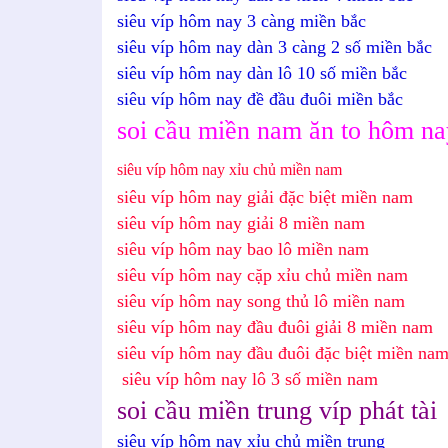
siêu víp hôm nay 3 càng miền bắc
siêu víp hôm nay dàn 3 càng 2 số miền bắc
siêu víp hôm nay dàn lô 10 số miền bắc
siêu víp hôm nay đề đầu đuôi miền bắc
soi cầu miền nam ăn to hôm na
siêu víp hôm nay xỉu chủ miền nam
siêu víp hôm nay giải đặc biệt miền nam
siêu víp hôm nay giải 8 miền nam
siêu víp hôm nay bao lô miền nam
siêu víp hôm nay cặp xỉu chủ miền nam
siêu víp hôm nay song thủ lô miền nam
siêu víp hôm nay đầu đuôi giải 8 miền nam
siêu víp hôm nay đầu đuôi đặc biệt miền na
siêu víp hôm nay lô 3 số miền nam
soi cầu miền trung víp phát tài
siêu víp hôm nay xỉu chủ miền trung