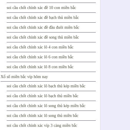
soi cầu chốt chính xác đề 10 con miền bắc
soi cầu chốt chính xác đề bạch thủ miền bắc
soi cầu chốt chính xác đề đầu đuôi miền bắc
soi cầu chốt chính xác đề song thủ miền bắc
soi cầu chốt chính xác lô 4 con miền bắc
soi cầu chốt chính xác lô 6 con miền bắc
soi cầu chốt chính xác lô 8 con miền bắc
Xổ số miền bắc víp hôm nay
soi cầu chốt chính xác lô bạch thủ kép miền bắc
soi cầu chốt chính xác lô bạch thủ miền bắc
soi cầu chốt chính xác lô song thủ kép miền bắc
soi cầu chốt chính xác lô song thủ miền bắc
soi cầu chốt chính xác víp 3 càng miền bắc