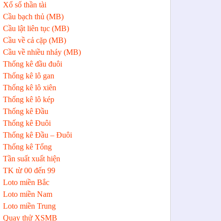
Xổ số thần tài
Cầu bạch thủ (MB)
Cầu lật liên tục (MB)
Cầu về cả cặp (MB)
Cầu về nhiều nháy (MB)
Thống kê đầu đuôi
Thống kê lô gan
Thống kê lô xiên
Thống kê lô kép
Thống kê Đầu
Thống kê Đuôi
Thống kê Đầu – Đuôi
Thống kê Tổng
Tần suất xuất hiện
TK từ 00 đến 99
Loto miền Bắc
Loto miền Nam
Loto miền Trung
Quay thử XSMB