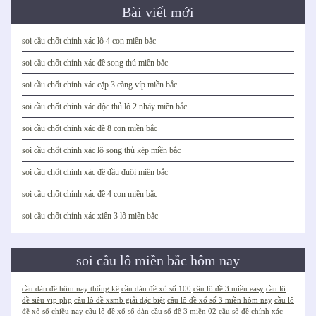
Bài viết mới
soi cầu chốt chính xác lô 4 con miền bắc
soi cầu chốt chính xác đề song thủ miền bắc
soi cầu chốt chính xác cặp 3 càng víp miền bắc
soi cầu chốt chính xác độc thủ lô 2 nháy miền bắc
soi cầu chốt chính xác đề 8 con miền bắc
soi cầu chốt chính xác lô song thủ kép miền bắc
soi cầu chốt chính xác đề đầu đuôi miền bắc
soi cầu chốt chính xác đề 4 con miền bắc
soi cầu chốt chính xác xiên 3 lô miền bắc
soi cầu lô miền bắc hôm nay
cầu dàn đề hôm nay thống kê
cầu dàn đề xổ số 100
cầu lô đề 3 miền easy
cầu lô
đề siêu vip php
cầu lô đề xsmb giải đặc biệt
cầu lô đề xổ số 3 miền hôm nay
cầu lô
đề xổ số chiều nay
cầu lô đề xổ số dàn
cầu số đề 3 miền 02
cầu số đề chính xác