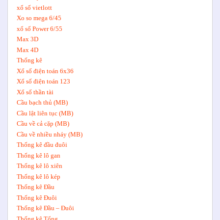
xổ số vietlott
Xo so mega 6/45
xổ số Power 6/55
Max 3D
Max 4D
Thống kê
Xổ số điện toán 6x36
Xổ số điện toán 123
Xổ số thần tài
Cầu bạch thủ (MB)
Cầu lật liên tục (MB)
Cầu về cả cặp (MB)
Cầu về nhiều nháy (MB)
Thống kê đầu đuôi
Thống kê lô gan
Thống kê lô xiên
Thống kê lô kép
Thống kê Đầu
Thống kê Đuôi
Thống kê Đầu – Đuôi
Thống kê Tổng