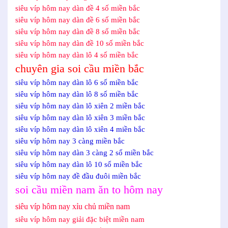
siêu víp hôm nay dàn đề 4 số miền bắc
siêu víp hôm nay dàn đề 6 số miền bắc
siêu víp hôm nay dàn đề 8 số miền bắc
siêu víp hôm nay dàn đề 10 số miền bắc
siêu víp hôm nay dàn lô 4 số miền bắc
chuyên gia soi cầu miền bắc
siêu víp hôm nay dàn lô 6 số miền bắc
siêu víp hôm nay dàn lô 8 số miền bắc
siêu víp hôm nay dàn lô xiên 2 miền bắc
siêu víp hôm nay dàn lô xiên 3 miền bắc
siêu víp hôm nay dàn lô xiên 4 miền bắc
siêu víp hôm nay 3 càng miền bắc
siêu víp hôm nay dàn 3 càng 2 số miền bắc
siêu víp hôm nay dàn lô 10 số miền bắc
siêu víp hôm nay đề đầu đuôi miền bắc
soi cầu miền nam ăn to hôm nay
siêu víp hôm nay xỉu chủ miền nam
siêu víp hôm nay giải đặc biệt miền nam