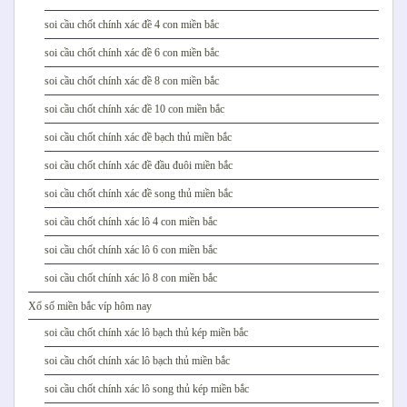
soi cầu chốt chính xác đề 4 con miền bắc
soi cầu chốt chính xác đề 6 con miền bắc
soi cầu chốt chính xác đề 8 con miền bắc
soi cầu chốt chính xác đề 10 con miền bắc
soi cầu chốt chính xác đề bạch thủ miền bắc
soi cầu chốt chính xác đề đầu đuôi miền bắc
soi cầu chốt chính xác đề song thủ miền bắc
soi cầu chốt chính xác lô 4 con miền bắc
soi cầu chốt chính xác lô 6 con miền bắc
soi cầu chốt chính xác lô 8 con miền bắc
Xổ số miền bắc víp hôm nay
soi cầu chốt chính xác lô bạch thủ kép miền bắc
soi cầu chốt chính xác lô bạch thủ miền bắc
soi cầu chốt chính xác lô song thủ kép miền bắc