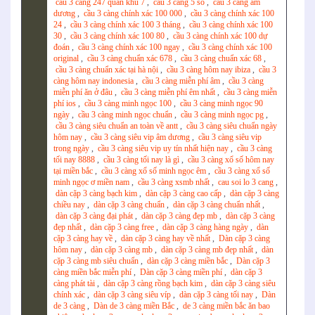
cầu 3 càng 247 quân khu 7
,
cầu 3 càng 5 số
,
cầu 3 càng âm
dương
,
cầu 3 càng chính xác 100 000
,
cầu 3 càng chính xác 100
24
,
cầu 3 càng chính xác 100 3 tháng
,
cầu 3 càng chính xác 100
30
,
cầu 3 càng chính xác 100 80
,
cầu 3 càng chính xác 100 dự
đoán
,
cầu 3 càng chính xác 100 ngay
,
cầu 3 càng chính xác 100
original
,
cầu 3 càng chuẩn xác 678
,
cầu 3 càng chuẩn xác 68
,
cầu 3 càng chuẩn xác tại hà nội
,
cầu 3 càng hôm nay ibiza
,
cầu 3
càng hôm nay indonesia
,
cầu 3 càng miễn phí âm
,
cầu 3 càng
miễn phí ăn ở đâu
,
cầu 3 càng miễn phí êm nhất
,
cầu 3 càng miễn
phí ios
,
cầu 3 càng minh ngọc 100
,
cầu 3 càng minh ngọc 90
ngày
,
cầu 3 càng minh ngọc chuẩn
,
cầu 3 càng minh ngọc pg
,
cầu 3 càng siêu chuẩn an toàn về antt
,
cầu 3 càng siêu chuẩn ngày
hôm nay
,
cầu 3 càng siêu vip âm dương
,
cầu 3 càng siêu vip
trong ngày
,
cầu 3 càng siêu vip uy tín nhất hiện nay
,
cầu 3 càng
tối nay 8888
,
cầu 3 càng tối nay là gì
,
cầu 3 càng xổ số hôm nay
tại miền bắc
,
cầu 3 càng xổ số minh ngọc êm
,
cầu 3 càng xổ số
minh ngọc ơ miền nam
,
cầu 3 càng xsmb nhất
,
cau soi lo 3 cang
,
dàn cặp 3 càng bạch kim
,
dàn cặp 3 càng cao cấp
,
dàn cặp 3 càng
chiều nay
,
dàn cặp 3 càng chuẩn
,
dàn cặp 3 càng chuẩn nhất
,
dàn cặp 3 càng đại phát
,
dàn cặp 3 càng đẹp mb
,
dàn cặp 3 càng
đẹp nhất
,
dàn cặp 3 càng free
,
dàn cặp 3 càng hàng ngày
,
dàn
cặp 3 càng hay về
,
dàn cặp 3 càng hay về nhất
,
Dàn cặp 3 càng
hôm nay
,
dàn cặp 3 càng mb
,
dàn cặp 3 càng mb đẹp nhất
,
dàn
cặp 3 càng mb siêu chuẩn
,
dàn cặp 3 càng miền bắc
,
Dàn cặp 3
càng miền bắc miễn phí
,
Dàn cặp 3 càng miền phí
,
dàn cặp 3
càng phát tài
,
dàn cặp 3 càng rồng bạch kim
,
dàn cặp 3 càng siêu
chính xác
,
dàn cặp 3 càng siêu víp
,
dàn cặp 3 càng tối nay
,
Dàn
de 3 càng
,
Dàn de 3 càng miền Bắc
,
de 3 càng miền bắc ăn bao