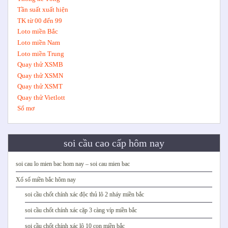
Tần suất xuất hiện
TK từ 00 đến 99
Loto miền Bắc
Loto miền Nam
Loto miền Trung
Quay thử XSMB
Quay thử XSMN
Quay thử XSMT
Quay thử Vietlott
Sổ mơ
soi cầu cao cấp hôm nay
soi cau lo mien bac hom nay – soi cau mien bac
Xổ số miền bắc hôm nay
soi cầu chốt chính xác độc thủ lô 2 nháy miền bắc
soi cầu chốt chính xác cặp 3 càng víp miền bắc
soi cầu chốt chính xác lô 10 con miền bắc