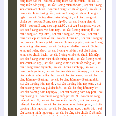
càng miền bắc 66
,
soi cầu 3 càng miền bắc âu chuẩn
,
soi cầu 3
càng miền bắc giang
,
soi cầu 3 càng miền bắc ôm
,
soi cầu 3 càng
siêu chuẩn âm chuẩn
,
soi cầu 3 càng siêu chuẩn giá rẻ
,
soi cầu 3
càng siêu chuẩn hướng dẫn
,
soi cầu 3 càng siêu chuẩn khung 7
ngày
,
soi cầu 3 càng siêu chuẩn thống kê
,
soi cầu 3 càng siêu
chuẩn yo
,
soi cau 3 cang sieu vip 00
,
soi cau 3 cang sieu vip
2018
,
soi cau 3 cang sieu vip asia99
,
soi cau 3 cang sieu vip de
,
soi cau 3 cang sieu vip hom nay
,
soi cầu 3 càng sieu vip lô
,
soi
cau 3 cang sieu vip lotto
,
soi cầu 3 càng sieu vip nay
,
soi cầu 3
càng sieu vip soi cam kết ăn
,
soi cầu 3 càng up
,
soi cầu 3 càng uy
tín
,
soi cầu 3 càng vip 4d
,
soi cầu 3 càng vip yên
,
soi cầu 3 cang
xsmb càng miền nam
,
soi cầu 3 càng xsmb dàn
,
soi cầu 3 càng
xsmb giờ hoàng đạo
,
soi cau 3 cang xsmb ita
,
soi cầu 3 càng
xsmb siêu chuẩn bạch
,
soi cầu 3 càng xsmb siêu chuẩn liên tiếp
,
soi cầu 3 càng xsmb siêu chuẩn quảng ninh
,
soi cầu 3 càng xsmb
siêu chuẩn số đẹp
,
soi cầu 3 càng xsmb siêu chuẩn thống kê
,
soi
cầu 3 càng xsmb tây ninh
,
soi cau 3 cang xsmb up
,
soi cau 3
cang xsmb youtube
,
soi cầu ba càng chắc ăn mỗi ngày
,
soi cầu ba
càng chắc ăn uống miễn phí
,
soi cầu ba càng euro
,
soi cầu ba
càng hôm nay dễ trúng
,
soi cầu ba càng hôm nay dễ trúng nhất
,
soi cầu ba càng hôm nay đb
,
soi cầu ba càng hôm nay extra
,
soi
cầu ba càng hôm nay giải đặc biệt
,
soi cầu ba càng hôm nay k+
,
soi cầu ba càng hôm nay ngày
,
soi cầu ba càng hôm nay phú
,
soi
cầu ba càng in
,
soi cầu ba càng miễn phí 00 99
,
soi cầu ba càng
miễn phí 4 số 9
,
soi cầu ba càng miễn phí 555
,
soi cầu ba càng
miễn phí êm nhất
,
soi cầu ba càng minh ngọc hoàng phát
,
soi cầu
ba càng minh ngọc là
,
soi cầu ba càng minh ngọc ơ miền bắc
,
soi
cầu ba càng minh ngọc org
,
soi cầu ba càng siêu chuẩn lô đề miền