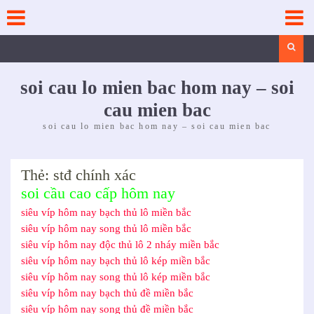
Skip
to
content
Search
soi cau lo mien bac hom nay – soi
cau mien bac
soi cau lo mien bac hom nay – soi cau mien bac
Thẻ:
stđ chính xác
soi cầu cao cấp hôm nay
siêu víp hôm nay bạch thủ lô miền bắc
siêu víp hôm nay song thủ lô miền bắc
siêu víp hôm nay độc thủ lô 2 nháy miền bắc
siêu víp hôm nay bạch thủ lô kép miền bắc
siêu víp hôm nay song thủ lô kép miền bắc
siêu víp hôm nay bạch thủ đề miền bắc
siêu víp hôm nay song thủ đề miền bắc