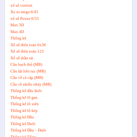
xổ số vietlott
Xo so mega 6/45
xổ số Power 6/55
Max 3D
Max 4D
Thống kê
Xổ số điện toán 6x36
Xổ số điện toán 123
Xổ số thần tài
Cầu bạch thủ (MB)
Cầu lật liên tục (MB)
Cầu về cả cặp (MB)
Cầu về nhiều nháy (MB)
Thống kê đầu đuôi
Thống kê lô gan
Thống kê lô xiên
Thống kê lô kép
Thống kê Đầu
Thống kê Đuôi
Thống kê Đầu – Đuôi
Thống kê Tổng