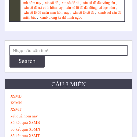
mb hôm nay
,
xin số đề
,
xin số đề 44
,
xin số đề đài vũng tàu
,
xin số đề trà vinh hôm nay
,
xin số lô đề đài đồng nai bạch thủ
,
xin số lô đề miền nam hôm nay
,
xin số lô số đề
,
xsmb soi cầu đề
miền bắc
,
xsmb thong ke đđ minh ngoc
Search
CẦU 3 MIỀN
XSMB
XSMN
XSMT
kết quả hôm nay
Sổ kết quả XSMB
Sổ kết quả XSMN
Sổ kết quả XSMT