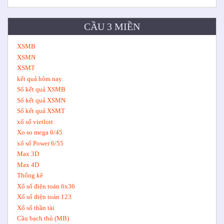
CẦU 3 MIỀN
XSMB
XSMN
XSMT
kết quả hôm nay
Sổ kết quả XSMB
Sổ kết quả XSMN
Sổ kết quả XSMT
xổ số vietlott
Xo so mega 6/45
xổ số Power 6/55
Max 3D
Max 4D
Thống kê
Xổ số điện toán 6x36
Xổ số điện toán 123
Xổ số thần tài
Cầu bạch thủ (MB)