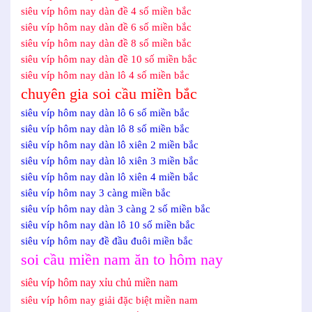
siêu víp hôm nay dàn đề 4 số miền bắc
siêu víp hôm nay dàn đề 6 số miền bắc
siêu víp hôm nay dàn đề 8 số miền bắc
siêu víp hôm nay dàn đề 10 số miền bắc
siêu víp hôm nay dàn lô 4 số miền bắc
chuyên gia soi cầu miền bắc
siêu víp hôm nay dàn lô 6 số miền bắc
siêu víp hôm nay dàn lô 8 số miền bắc
siêu víp hôm nay dàn lô xiên 2 miền bắc
siêu víp hôm nay dàn lô xiên 3 miền bắc
siêu víp hôm nay dàn lô xiên 4 miền bắc
siêu víp hôm nay 3 càng miền bắc
siêu víp hôm nay dàn 3 càng 2 số miền bắc
siêu víp hôm nay dàn lô 10 số miền bắc
siêu víp hôm nay đề đầu đuôi miền bắc
soi cầu miền nam ăn to hôm nay
siêu víp hôm nay xỉu chủ miền nam
siêu víp hôm nay giải đặc biệt miền nam