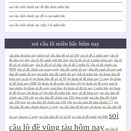
soi cầu chốt chính xác đề đầu đuôi miền bắc
soi cầu chốt chính xác đề 4 con miền bắc
soi cầu chốt chính xác xiên 3 lô miền bắc
soi cầu lô miền bắc hôm nay
cầu dàn đề hôm nay thống kê
cầu dàn đề xổ số 100
cầu lô đề 3 miền easy
cầu lô
đề siêu vip php
cầu lô đề xsmb giải đặc biệt
cầu lô đề xổ số 3 miền hôm nay
cầu lô
đề xổ số chiều nay
cầu lô đề xổ số dàn
cầu số đề 3 miền 02
cầu số đề chính xác
9999
cầu số đề chính xác trong ngày
dàn đề xsmb tối nay
dàn đề xsmb tối nay anh
dàn đề xsmb tối nay ba miền
dàn đề xsmb tối nay bất tử miền bắc
dự đoán dàn đề
hôm nay ra số gì
dự đoán dàn đề xổ số 99
dự đoán số đề hôm nay 3 càng
dự đoán
số đề hôm nay 2888
dự đoán số đề miễn phí ông nội
dự đoán số đề ngày mai là
bao nhiêu
dự đoán số đề ngày mai tháp
dự đoán số đề tối nay 3 miền bắc
dự đoán
số đề tối nay dự đoán xổ
lập dàn đề miền bắc
quay số đề hôm nay
soi cầu dàn đề
chính xác 100 old
soi cầu dàn đề chính xác 100 phía trước
soi cầu dàn đề chính
xác 100 quả
soi cầu dàn đề chính xác 100 yên
soi cầu dàn đề siêu chuẩn 777
soi
cầu dàn đề siêu chuẩn khung 2 ngày
soi cầu dàn đề tối nay dự đoán
soi cầu dàn đề
soi
tối nay khung 2 ngày
soi cầu dàn đề xổ số 00
soi cầu lô đề miễn phí 888
cầu lô đề vũng tàu hôm nay
soi cầu lô