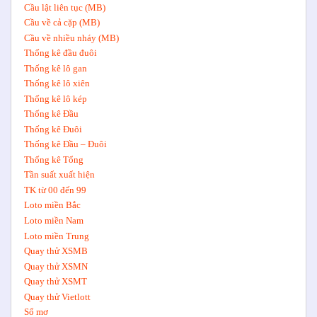
Cầu lật liên tục (MB)
Cầu về cả cặp (MB)
Cầu về nhiều nháy (MB)
Thống kê đầu đuôi
Thống kê lô gan
Thống kê lô xiên
Thống kê lô kép
Thống kê Đầu
Thống kê Đuôi
Thống kê Đầu – Đuôi
Thống kê Tổng
Tần suất xuất hiện
TK từ 00 đến 99
Loto miền Bắc
Loto miền Nam
Loto miền Trung
Quay thử XSMB
Quay thử XSMN
Quay thử XSMT
Quay thử Vietlott
Sổ mơ