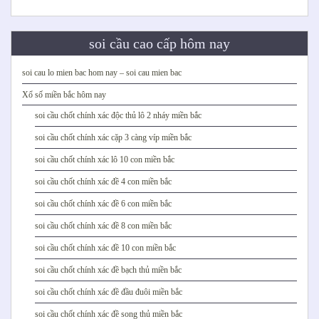
soi cầu cao cấp hôm nay
soi cau lo mien bac hom nay – soi cau mien bac
Xổ số miền bắc hôm nay
soi cầu chốt chính xác độc thủ lô 2 nháy miền bắc
soi cầu chốt chính xác cặp 3 càng víp miền bắc
soi cầu chốt chính xác lô 10 con miền bắc
soi cầu chốt chính xác đề 4 con miền bắc
soi cầu chốt chính xác đề 6 con miền bắc
soi cầu chốt chính xác đề 8 con miền bắc
soi cầu chốt chính xác đề 10 con miền bắc
soi cầu chốt chính xác đề bạch thủ miền bắc
soi cầu chốt chính xác đề đầu đuôi miền bắc
soi cầu chốt chính xác đề song thủ miền bắc