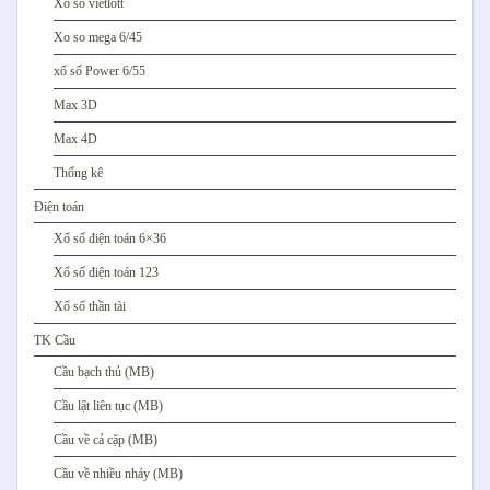
Xổ số vietlott
Xo so mega 6/45
xổ số Power 6/55
Max 3D
Max 4D
Thống kê
Điện toán
Xổ số điện toán 6×36
Xổ số điện toán 123
Xổ số thần tài
TK Cầu
Cầu bạch thủ (MB)
Cầu lật liên tục (MB)
Cầu về cả cặp (MB)
Cầu về nhiều nháy (MB)