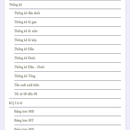
Thống kê
Thống kê đầu đuôi
Thống kê lô gan
Thống kê lô xiên
Thống kê lô kép
Thống kê Đầu
Thống kê Đuôi
Thống kê Đầu – Đuôi
Thống kê Tổng
Tần suất xuất hiện
TK từ 00 đến 99
KQ Lô tô
Bảng loto MB
Bảng loto MT
Bảng loto MN