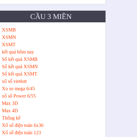
CẦU 3 MIỀN
XSMB
XSMN
XSMT
kết quả hôm nay
Sổ kết quả XSMB
Sổ kết quả XSMN
Sổ kết quả XSMT
xổ số vietlott
Xo so mega 6/45
xổ số Power 6/55
Max 3D
Max 4D
Thống kê
Xổ số điện toán 6x36
Xổ số điện toán 123