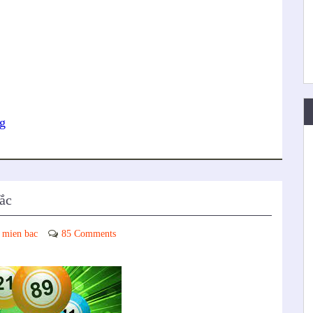
ng
bắc
u mien bac
85 Comments