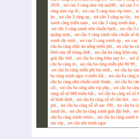
2018
,
soi cau 3 cang sieu vip asia99
,
soi cau 3 c
càng sieu vip lô
,
soi cau 3 cang sieu vip lotto
,
s
ăn
,
soi cầu 3 càng up
,
soi cầu 3 càng uy tín
,
so
xsmb càng miền nam
,
soi cầu 3 càng xsmb dàn
,
soi cầu 3 càng xsmb siêu chuẩn bạch
,
soi cầu 3 
quảng ninh
,
soi cầu 3 càng xsmb siêu chuẩn số đ
xsmb tây ninh
,
soi cau 3 cang xsmb up
,
soi cau
cầu ba càng chắc ăn uống miễn phí
,
soi cầu ba c
hôm nay dễ trúng nhất
,
soi cầu ba càng hôm nay
giải đặc biệt
,
soi cầu ba càng hôm nay k+
,
soi 
cầu ba càng in
,
soi cầu ba càng miễn phí 00 99
,
soi cầu ba càng miễn phí êm nhất
,
soi cầu ba cà
ba càng minh ngọc ơ miền bắc
,
soi cầu ba càng 
cầu ba càng siêu chuẩn ninh thuận
,
soi cầu ba cà
cái
,
soi cầu ba càng siêu vip php
,
soi cầu ba càn
càng xổ số 888 miền bắc
,
soi cầu ba càng xổ số 
số bình định
,
soi cầu ba càng xổ số cần thơ
,
soi
phí
,
soi cầu ba càng xổ số xác 100
,
soi cầu ba 
xsmb ên
,
soi cầu ba càng xsmb giải đặc biệt
,
so
cầu ba càng xsmb remix
,
soi cầu ba càng xsmb t
xác víp
,
soi cầu mb minh ngọc