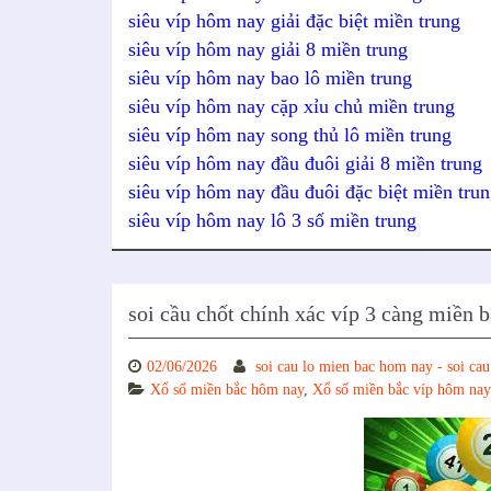
siêu víp hôm nay giải đặc biệt miền trung
siêu víp hôm nay giải 8 miền trung
siêu víp hôm nay bao lô miền trung
siêu víp hôm nay cặp xỉu chủ miền trung
siêu víp hôm nay song thủ lô miền trung
siêu víp hôm nay đầu đuôi giải 8 miền trung
siêu víp hôm nay đầu đuôi đặc biệt miền tru
siêu víp hôm nay lô 3 số miền trung
soi cầu chốt chính xác víp 3 càng miền 
02/06/2026
soi cau lo mien bac hom nay - soi ca
Xổ số miền bắc hôm nay
,
Xổ số miền bắc víp hôm nay