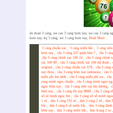
du doan 3 cang, soi cau 3 cang hom nay, soi cau 3 cang n
hom nay, kq 3 càng, soi 3 cang hom nay,
Read More …
3 càng chuẩn xác
,
3 càng miền bắc
,
3 càng siêu
hom nay
,
cầu 3 càng 247 quân khu 7
,
cầu 3 càn
cầu 3 càng chính xác 100 24
,
cầu 3 càng chính x
xác 100 80
,
cầu 3 càng chính xác 100 dự đoán
,
original
,
cầu 3 càng chuẩn xác 678
,
cầu 3 càng 
nay ibiza
,
cầu 3 càng hôm nay indonesia
,
cầu 3
miễn phí êm nhất
,
cầu 3 càng miễn phí ios
,
cầu
càng minh ngọc chuẩn
,
cầu 3 càng minh ngọc pg
ngày hôm nay
,
cầu 3 càng siêu vip âm dương
,
c
hiện nay
,
cầu 3 càng tối nay 8888
,
cầu 3 càng tố
xổ số minh ngọc êm
,
cầu 3 càng xổ số minh ngọ
1 số
,
dàn 3 càng 192 số
,
dàn 3 càng 2 số
,
dàn 3
bắc
,
dàn 3 càng 6 số miền bắc
,
dàn 3 càng đánh
hôm nay
,
dàn 3 càng miền bắc
,
dan 3cang 2 so