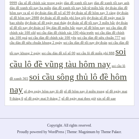
9999
cầu số đề chính xác trong ngày
dàn đề xsmb tối nay
dàn đề xsmb tối nay anh
dàn đề xsmb tối nay ba miền
dàn đề xsmb tối nay bất tử miền bắc
dự đoán dàn đề
hôm nay ra số gì
dự đoán dàn đề xổ số 99
dự đoán số đề hôm nay 3 càng
dự đoán
số đề hôm nay 2888
dự đoán số đề miễn phí ông nội
dự đoán số đề ngày mai là
bao nhiêu
dự đoán số đề ngày mai tháp
dự đoán số đề tối nay 3 miền bắc
dự đoán
số đề tối nay dự đoán xổ
lập dàn đề miền bắc
quay số đề hôm nay
soi cầu dàn đề
chính xác 100 old
soi cầu dàn đề chính xác 100 phía trước
soi cầu dàn đề chính
xác 100 quả
soi cầu dàn đề chính xác 100 yên
soi cầu dàn đề siêu chuẩn 777
soi
cầu dàn đề siêu chuẩn khung 2 ngày
soi cầu dàn đề tối nay dự đoán
soi cầu dàn đề
soi
tối nay khung 2 ngày
soi cầu dàn đề xổ số 00
soi cầu lô đề miễn phí 888
cầu lô đề vũng tàu hôm nay
soi cầu lô
soi cầu sông thủ lô đề hôm
đề xsmb 365
nay
số đẹp ngày hôm nay lô đề
số đề hôm nay ở miền trung
số đề ngày mai
9 tháng 6
số đề ngày mai 9 tháng 7
số đề ngày mai theo giờ
xin số đề uae
Copyright. All rights reserved.
Proudly powered by WordPress
|
Theme: Magzimum by
Theme Palace
.