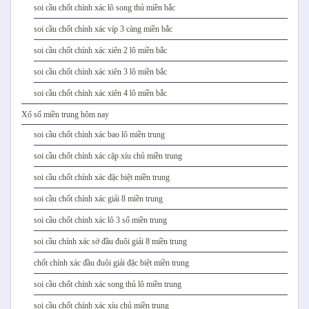
soi cầu chốt chính xác lô song thủ miền bắc
soi cầu chốt chính xác víp 3 càng miền bắc
soi cầu chốt chính xác xiên 2 lô miền bắc
soi cầu chốt chính xác xiên 3 lô miền bắc
soi cầu chốt chính xác xiên 4 lô miền bắc
Xổ số miền trung hôm nay
soi cầu chốt chính xác bao lô miền trung
soi cầu chốt chính xác cặp xíu chủ miền trung
soi cầu chốt chính xác đặc biệt miền trung
soi cầu chốt chính xác giải 8 miền trung
soi cầu chốt chính xác lô 3 số miền trung
soi cầu chính xác sớ đầu đuôi giải 8 miền trung
chốt chính xác đầu đuôi giải đặc biệt miền trung
soi cầu chốt chính xác song thủ lô miền trung
soi cầu chốt chính xác xíu chủ miền trung