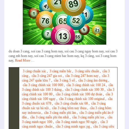
du doan 3 cang, soi cau 3 cang hom nay, soi cau 3 cang ngay hom nay, soi cau 3
cang mb hom nay, soi cau 3 cang mien bac hom nay, kq 3 càng, soi 3 cang hom
nay,
Read More …
3 càng chuẩn xác
,
3 càng miền bắc
,
3 càng siêu chuẩn
,
cầu 3
càng
,
cầu 3 càng 247 gia soi
,
cầu 3 càng 247 hom nay
,
cầu 3
càng 247 quân khu 7
,
cầu 3 càng 5 số
,
cầu 3 càng âm dương
,
cầu 3 càng chính xác 100 000
,
cầu 3 càng chính xác 100 24
,
cầu
3 càng chính xác 100 3 tháng
,
cầu 3 càng chính xác 100 30
,
cầu 3
càng chính xác 100 80
,
cầu 3 càng chính xác 100 dự đoán
,
cầu 3
càng chính xác 100 ngay
,
cầu 3 càng chính xác 100 original
,
cầu
3 càng chuẩn xác 678
,
cầu 3 càng chuẩn xác 68
,
cầu 3 càng
chuẩn xác tại hà nội
,
cầu 3 càng hôm nay ibiza
,
cầu 3 càng hôm
nay indonesia
,
cầu 3 càng miễn phí âm
,
cầu 3 càng miễn phí ăn ở
đâu
,
cầu 3 càng miễn phí êm nhất
,
cầu 3 càng miễn phí ios
,
cầu
3 càng minh ngọc 100
,
cầu 3 càng minh ngọc 90 ngày
,
cầu 3
càng minh ngọc chuẩn
,
cầu 3 càng minh ngọc pg
,
cầu 3 càng siêu