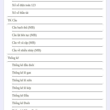
Xổ số điện toán 123
Xổ số thần tài
TK Cầu
Cầu bạch thủ (MB)
Cầu lật liên tục (MB)
Cầu về cả cặp (MB)
Cầu về nhiều nháy (MB)
Thống kê
Thống kê đầu đuôi
Thống kê lô gan
Thống kê lô xiên
Thống kê lô kép
Thống kê Đầu
Thống kê Đuôi