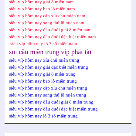
siêu víp hôm nay giải 8 miền nam
siêu víp hôm nay bao lô miền nam
siêu víp hôm nay cặp xỉu chủ miền nam
siêu víp hôm nay song thủ lô miền nam
siêu víp hôm nay đầu đuôi giải 8 miền nam
siêu víp hôm nay đầu đuôi đặc biệt miền nam
siêu víp hôm nay lô 3 số miền nam
soi cầu miền trung víp phát tài
siêu víp hôm nay xỉu chủ miền trung
siêu víp hôm nay giải đặc biệt miền trung
siêu víp hôm nay giải 8 miền trung
siêu víp hôm nay bao lô miền trung
siêu víp hôm nay cặp xỉu chủ miền trung
siêu víp hôm nay song thủ lô miền trung
siêu víp hôm nay đầu đuôi giải 8 miền trung
siêu víp hôm nay đầu đuôi đặc biệt miền trung
siêu víp hôm nay lô 3 số miền trung