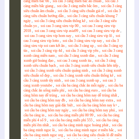
càng miền bắc 66
,
soi cầu 3 càng miền bắc âu chuẩn
,
soi cầu 3
càng miền bắc giang
,
soi cầu 3 càng miền bắc ôm
,
soi cầu 3 càng
siêu chuẩn âm chuẩn
,
soi cầu 3 càng siêu chuẩn giá rẻ
,
soi cầu 3
càng siêu chuẩn hướng dẫn
,
soi cầu 3 càng siêu chuẩn khung 7
ngày
,
soi cầu 3 càng siêu chuẩn thống kê
,
soi cầu 3 càng siêu
chuẩn yo
,
soi cau 3 cang sieu vip 00
,
soi cau 3 cang sieu vip
2018
,
soi cau 3 cang sieu vip asia99
,
soi cau 3 cang sieu vip de
,
soi cau 3 cang sieu vip hom nay
,
soi cầu 3 càng sieu vip lô
,
soi
cau 3 cang sieu vip lotto
,
soi cầu 3 càng sieu vip nay
,
soi cầu 3
càng sieu vip soi cam kết ăn
,
soi cầu 3 càng up
,
soi cầu 3 càng uy
tín
,
soi cầu 3 càng vip 4d
,
soi cầu 3 càng vip yên
,
soi cầu 3 cang
xsmb càng miền nam
,
soi cầu 3 càng xsmb dàn
,
soi cầu 3 càng
xsmb giờ hoàng đạo
,
soi cau 3 cang xsmb ita
,
soi cầu 3 càng
xsmb siêu chuẩn bạch
,
soi cầu 3 càng xsmb siêu chuẩn liên tiếp
,
soi cầu 3 càng xsmb siêu chuẩn quảng ninh
,
soi cầu 3 càng xsmb
siêu chuẩn số đẹp
,
soi cầu 3 càng xsmb siêu chuẩn thống kê
,
soi
cầu 3 càng xsmb tây ninh
,
soi cau 3 cang xsmb up
,
soi cau 3
cang xsmb youtube
,
soi cầu ba càng chắc ăn mỗi ngày
,
soi cầu ba
càng chắc ăn uống miễn phí
,
soi cầu ba càng euro
,
soi cầu ba
càng hôm nay dễ trúng
,
soi cầu ba càng hôm nay dễ trúng nhất
,
soi cầu ba càng hôm nay đb
,
soi cầu ba càng hôm nay extra
,
soi
cầu ba càng hôm nay giải đặc biệt
,
soi cầu ba càng hôm nay k+
,
soi cầu ba càng hôm nay ngày
,
soi cầu ba càng hôm nay phú
,
soi
cầu ba càng in
,
soi cầu ba càng miễn phí 00 99
,
soi cầu ba càng
miễn phí 4 số 9
,
soi cầu ba càng miễn phí 555
,
soi cầu ba càng
miễn phí êm nhất
,
soi cầu ba càng minh ngọc hoàng phát
,
soi cầu
ba càng minh ngọc là
,
soi cầu ba càng minh ngọc ơ miền bắc
,
soi
cầu ba càng minh ngọc org
,
soi cầu ba càng siêu chuẩn lô đề miền