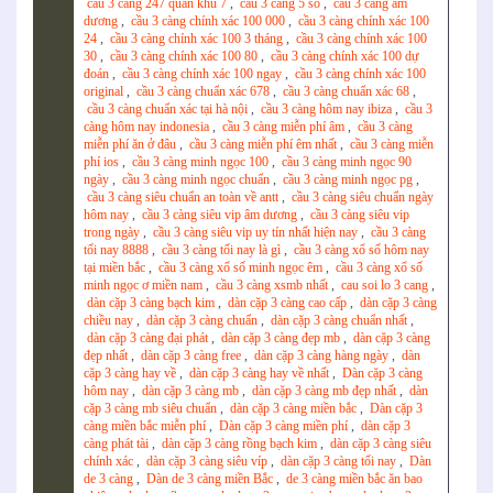
cầu 3 càng 247 quân khu 7
,
cầu 3 càng 5 số
,
cầu 3 càng âm
dương
,
cầu 3 càng chính xác 100 000
,
cầu 3 càng chính xác 100
24
,
cầu 3 càng chính xác 100 3 tháng
,
cầu 3 càng chính xác 100
30
,
cầu 3 càng chính xác 100 80
,
cầu 3 càng chính xác 100 dự
đoán
,
cầu 3 càng chính xác 100 ngay
,
cầu 3 càng chính xác 100
original
,
cầu 3 càng chuẩn xác 678
,
cầu 3 càng chuẩn xác 68
,
cầu 3 càng chuẩn xác tại hà nội
,
cầu 3 càng hôm nay ibiza
,
cầu 3
càng hôm nay indonesia
,
cầu 3 càng miễn phí âm
,
cầu 3 càng
miễn phí ăn ở đâu
,
cầu 3 càng miễn phí êm nhất
,
cầu 3 càng miễn
phí ios
,
cầu 3 càng minh ngọc 100
,
cầu 3 càng minh ngọc 90
ngày
,
cầu 3 càng minh ngọc chuẩn
,
cầu 3 càng minh ngọc pg
,
cầu 3 càng siêu chuẩn an toàn về antt
,
cầu 3 càng siêu chuẩn ngày
hôm nay
,
cầu 3 càng siêu vip âm dương
,
cầu 3 càng siêu vip
trong ngày
,
cầu 3 càng siêu vip uy tín nhất hiện nay
,
cầu 3 càng
tối nay 8888
,
cầu 3 càng tối nay là gì
,
cầu 3 càng xổ số hôm nay
tại miền bắc
,
cầu 3 càng xổ số minh ngọc êm
,
cầu 3 càng xổ số
minh ngọc ơ miền nam
,
cầu 3 càng xsmb nhất
,
cau soi lo 3 cang
,
dàn cặp 3 càng bạch kim
,
dàn cặp 3 càng cao cấp
,
dàn cặp 3 càng
chiều nay
,
dàn cặp 3 càng chuẩn
,
dàn cặp 3 càng chuẩn nhất
,
dàn cặp 3 càng đại phát
,
dàn cặp 3 càng đẹp mb
,
dàn cặp 3 càng
đẹp nhất
,
dàn cặp 3 càng free
,
dàn cặp 3 càng hàng ngày
,
dàn
cặp 3 càng hay về
,
dàn cặp 3 càng hay về nhất
,
Dàn cặp 3 càng
hôm nay
,
dàn cặp 3 càng mb
,
dàn cặp 3 càng mb đẹp nhất
,
dàn
cặp 3 càng mb siêu chuẩn
,
dàn cặp 3 càng miền bắc
,
Dàn cặp 3
càng miền bắc miễn phí
,
Dàn cặp 3 càng miền phí
,
dàn cặp 3
càng phát tài
,
dàn cặp 3 càng rồng bạch kim
,
dàn cặp 3 càng siêu
chính xác
,
dàn cặp 3 càng siêu víp
,
dàn cặp 3 càng tối nay
,
Dàn
de 3 càng
,
Dàn de 3 càng miền Bắc
,
de 3 càng miền bắc ăn bao