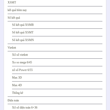
XSMT
kết quả hôm nay
Sổ kết quả
Sổ kết quả XSMB
Sổ kết quả XSMT
Sổ kết quả XSMN
Vietlott
Xổ số vietlott
Xo so mega 6/45
xổ số Power 6/55
Max 3D
Max 4D
Thống kê
Điện toán
Xổ số điện toán 6×36