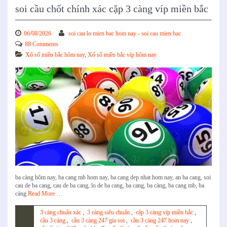
soi cầu chốt chính xác cặp 3 càng víp miền bắc
06/08/2026
soi cau lo mien bac hom nay - soi cau mien bac
88 Comments
Xổ số miền bắc hôm nay
,
Xổ số miền bắc víp hôm nay
ba càng hôm nay, ba cang mb hom nay, ba cang dep nhat hom nay, an ba cang, soi
cau de ba cang, cau de ba cang, lo de ba cang, ba cang, ba càng, ba cang mb, ba
càng
Read More …
3 càng chuẩn xác
,
3 càng siêu chuẩn
,
cặp 3 càng víp miền bắc
,
cầu 3 càng
,
cầu 3 càng 247 gia soi
,
cầu 3 càng 247 hom nay
,