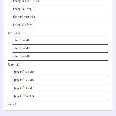
Thống kê Đầu – Đuôi
Thống kê Tổng
Tần suất xuất hiện
TK từ 00 đến 99
KQ Lô tô
Bảng loto MB
Bảng loto MT
Bảng loto MN
Quay thử
Quay thử XSMB
Quay thử XSMN
Quay thử XSMT
Quay thử Vietlott
sổ mơ