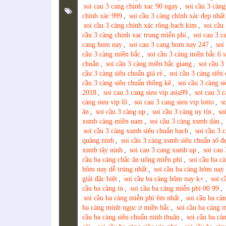
soi cau 3 cang chinh xac 90 ngay
,
soi cầu 3 càng
chính xác 999
,
soi cầu 3 càng chính xác đẹp nhất
soi cầu 3 càng chính xác rông bach kim
,
soi cầu
cầu 3 càng chinh xac trung miễn phí
,
soi cau 3 c
cang hom nay
,
soi cau 3 cang hom nay 247
,
soi
cầu 3 càng miền bắc
,
soi cầu 3 càng miền bắc 6 
chuẩn
,
soi cầu 3 càng miền bắc giang
,
soi cầu 
cầu 3 càng siêu chuẩn giá rẻ
,
soi cầu 3 càng siê
cầu 3 càng siêu chuẩn thống kê
,
soi cầu 3 càng s
2018
,
soi cau 3 cang sieu vip asia99
,
soi cau 3 c
càng sieu vip lô
,
soi cau 3 cang sieu vip lotto
,
s
ăn
,
soi cầu 3 càng up
,
soi cầu 3 càng uy tín
,
so
xsmb càng miền nam
,
soi cầu 3 càng xsmb dàn
,
soi cầu 3 càng xsmb siêu chuẩn bạch
,
soi cầu 3 
quảng ninh
,
soi cầu 3 càng xsmb siêu chuẩn số đ
xsmb tây ninh
,
soi cau 3 cang xsmb up
,
soi cau
cầu ba càng chắc ăn uống miễn phí
,
soi cầu ba c
hôm nay dễ trúng nhất
,
soi cầu ba càng hôm nay
giải đặc biệt
,
soi cầu ba càng hôm nay k+
,
soi 
cầu ba càng in
,
soi cầu ba càng miễn phí 00 99
,
soi cầu ba càng miễn phí êm nhất
,
soi cầu ba cà
ba càng minh ngọc ơ miền bắc
,
soi cầu ba càng 
cầu ba càng siêu chuẩn ninh thuận
,
soi cầu ba cà