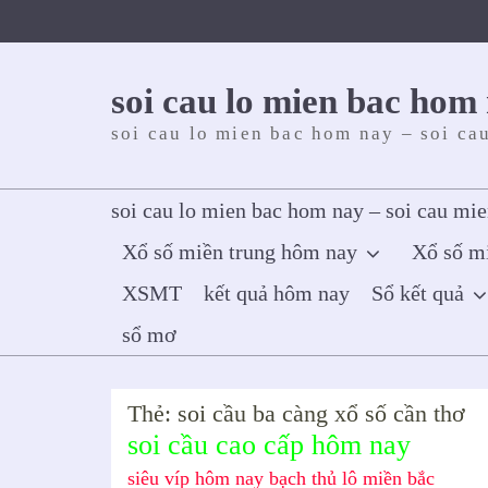
Skip
to
content
soi cau lo mien bac hom 
soi cau lo mien bac hom nay – soi ca
soi cau lo mien bac hom nay – soi cau mie
Xổ số miền trung hôm nay
Xổ số m
XSMT
kết quả hôm nay
Sổ kết quả
sổ mơ
Thẻ:
soi cầu ba càng xổ số cần thơ
soi cầu cao cấp hôm nay
siêu víp hôm nay bạch thủ lô miền bắc