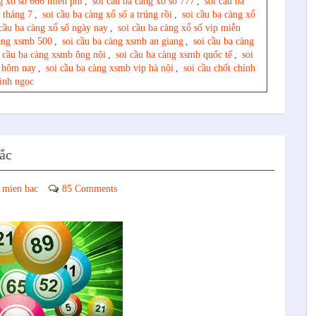
g xổ số 666 miễn phí
,
soi cầu ba càng xổ số 777
,
soi cầu ba
9 tháng 7
,
soi cầu ba càng xổ số a trúng rồi
,
soi cầu ba càng xổ
 cầu ba càng xổ số ngày nay
,
soi cầu ba càng xổ số vip miễn
càng xsmb 500
,
soi cầu ba càng xsmb an giang
,
soi cầu ba càng
i cầu ba càng xsmb ông nội
,
soi cầu ba càng xsmb quốc tế
,
soi
t hôm nay
,
soi cầu ba càng xsmb vip hà nội
,
soi cầu chốt chính
inh ngọc
bắc
u mien bac
85 Comments