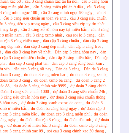
chuẩn xác 68
,
cầu 3 càng chuẩn xác tại hà nội
,
cầu 3 càng hôm
 càng miễn phí âm
,
cầu 3 càng miễn phí ăn ở đâu
,
cầu 3 càng
 3 càng minh ngọc 100
,
cầu 3 càng minh ngọc 90 ngày
,
cầu 3
,
cầu 3 càng siêu chuẩn an toàn về antt
,
cầu 3 càng siêu chuẩn
ầu 3 càng siêu vip trong ngày
,
cầu 3 càng siêu vip uy tín nhất
i nay là gì
,
cầu 3 càng xổ số hôm nay tại miền bắc
,
cầu 3 càng
c ơ miền nam
,
cầu 3 càng xsmb nhất
,
cau soi lo 3 cang
,
dàn
àn cặp 3 càng chiều nay
,
dàn cặp 3 càng chuẩn
,
dàn cặp 3 càng
càng đẹp mb
,
dàn cặp 3 càng đẹp nhất
,
dàn cặp 3 càng free
,
ề
,
dàn cặp 3 càng hay về nhất
,
Dàn cặp 3 càng hôm nay
,
dàn
n cặp 3 càng mb siêu chuẩn
,
dàn cặp 3 càng miền bắc
,
Dàn cặp
phí
,
dàn cặp 3 càng phát tài
,
dàn cặp 3 càng rồng bạch kim
,
êu víp
,
dàn cặp 3 càng tối nay
,
Dàn de 3 càng
,
Dàn de 3 càng
doan 3 cang
,
du doan 3 cang mien bac
,
du doan 3 cang xsmb
,
doan xsmb 3 cang
,
du doan xsmb ba cang
,
dự đoán 3 càng 2
xác 88
,
dự đoán 3 càng chính xác 9999
,
dự đoán 3 càng chính
 đoán 3 càng siêu chuẩn 1000
,
dự đoán 3 càng siêu chuẩn 24h
,
 3 càng siêu chuẩn hôm nay
,
dự đoán 3 càng siêu chuẩn thông
66 hôm nay
,
dự đoán 3 càng xsmb extras de cont
,
dự đoán 3
xsmb ư miền bắc
,
dự đoán ba càng hàng ngày
,
dự đoán cặp 3
n cặp 3 càng miền bắc
,
dự đoán cặp 3 càng miễn phí
,
dự đoán
hàng ngày
,
dự đoán dàn cặp 3 càng
,
dự đoán dàn mb
,
dự đoán
ng
,
dự đoán xổ số miền bắc 3 càng
,
dự đoán xsmb cặp 3 càng
,
oi cau 3 cang chinh xac 09
,
soi cau 3 cang chinh xac 30 thang
,