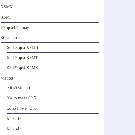
XSMN
XSMT
kết quả hôm nay
Sổ kết quả
Sổ kết quả XSMB
Sổ kết quả XSMT
Sổ kết quả XSMN
Vietlott
Xổ số vietlott
Xo so mega 6/45
xổ số Power 6/55
Max 3D
Max 4D