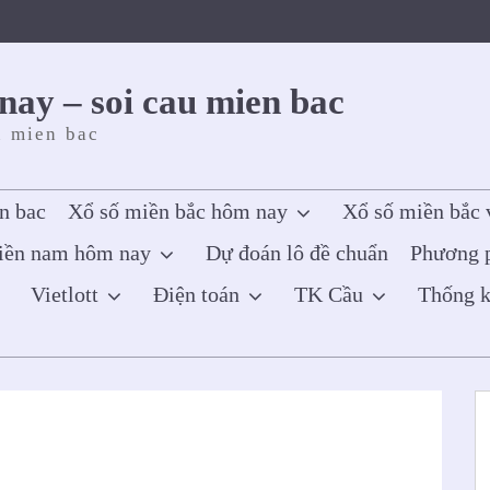
nay – soi cau mien bac
u mien bac
n bac
Xổ số miền bắc hôm nay
Xổ số miền bắc 
iền nam hôm nay
Dự đoán lô đề chuẩn
Phương p
Vietlott
Điện toán
TK Cầu
Thống 