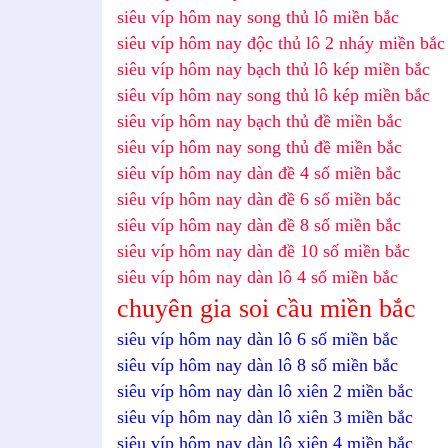
siêu víp hôm nay song thủ lô miền bắc
siêu víp hôm nay độc thủ lô 2 nháy miền bắc
siêu víp hôm nay bạch thủ lô kép miền bắc
siêu víp hôm nay song thủ lô kép miền bắc
siêu víp hôm nay bạch thủ đề miền bắc
siêu víp hôm nay song thủ đề miền bắc
siêu víp hôm nay dàn đề 4 số miền bắc
siêu víp hôm nay dàn đề 6 số miền bắc
siêu víp hôm nay dàn đề 8 số miền bắc
siêu víp hôm nay dàn đề 10 số miền bắc
siêu víp hôm nay dàn lô 4 số miền bắc
chuyên gia soi cầu miền bắc
siêu víp hôm nay dàn lô 6 số miền bắc
siêu víp hôm nay dàn lô 8 số miền bắc
siêu víp hôm nay dàn lô xiên 2 miền bắc
siêu víp hôm nay dàn lô xiên 3 miền bắc
siêu víp hôm nay dàn lô xiên 4 miền bắc