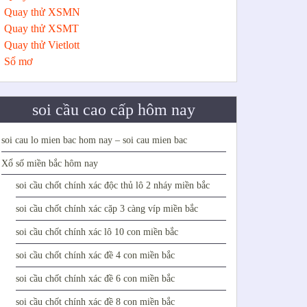
Quay thử XSMN
Quay thử XSMT
Quay thử Vietlott
Sổ mơ
soi cầu cao cấp hôm nay
soi cau lo mien bac hom nay – soi cau mien bac
Xổ số miền bắc hôm nay
soi cầu chốt chính xác độc thủ lô 2 nháy miền bắc
soi cầu chốt chính xác cặp 3 càng víp miền bắc
soi cầu chốt chính xác lô 10 con miền bắc
soi cầu chốt chính xác đề 4 con miền bắc
soi cầu chốt chính xác đề 6 con miền bắc
soi cầu chốt chính xác đề 8 con miền bắc