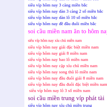
siêu víp hôm nay 3 càng miền bắc
siêu víp hôm nay dàn 3 càng 2 số miền bắc
siêu víp hôm nay dàn lô 10 số miền bắc
siêu víp hôm nay đề đầu đuôi miền bắc
soi cầu miền nam ăn to hôm na
siêu víp hôm nay xỉu chủ miền nam
siêu víp hôm nay giải đặc biệt miền nam
siêu víp hôm nay giải 8 miền nam
siêu víp hôm nay bao lô miền nam
siêu víp hôm nay cặp xỉu chủ miền nam
siêu víp hôm nay song thủ lô miền nam
siêu víp hôm nay đầu đuôi giải 8 miền nam
siêu víp hôm nay đầu đuôi đặc biệt miền na
siêu víp hôm nay lô 3 số miền nam
soi cầu miền trung víp phát tài
siêu víp hôm nay xỉu chủ miền trung