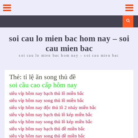
Skip
to
content
Search
soi cau lo mien bac hom nay – soi
cau mien bac
soi cau lo mien bac hom nay – soi cau mien bac
Thẻ:
tỉ lệ ăn song thủ đề
soi cầu cao cấp hôm nay
siêu víp hôm nay bạch thủ lô miền bắc
siêu víp hôm nay song thủ lô miền bắc
siêu víp hôm nay độc thủ lô 2 nháy miền bắc
siêu víp hôm nay bạch thủ lô kép miền bắc
siêu víp hôm nay song thủ lô kép miền bắc
siêu víp hôm nay bạch thủ đề miền bắc
siêu víp hôm nay song thủ đề miền bắc