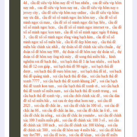
4d
,
cầu đề siêu víp hôm nay đề về bao nhiêu
,
cau đề siêu vip hôm
nay mb
,
cau đề siêu vip hom nay mt
,
cầu đề siêu víp hôm nay o
jersey city
,
cầu đề siêu víp hôm nay online
,
cầu đề siêu víp hôm
nay ưu đãi
,
cầu đề xổ số minh ngoc âm hôm nay
,
cầu đề xổ số
minh ngọc cà mau
,
cầu đề xổ số minh ngọc đài bạc liêu
,
cầu đề
xổ số minh ngoc hcm
,
cầu đề xổ số minh ngoc internet vn
,
cầu đề
xổ số minh ngọc kon tum
,
cầu đề xổ số minh ngọc ngày 8 tháng
3
,
cầu đề xổ số minh ngoc rồng vàng bạch kim
,
cầu đề xổ số
minh ngoc xổ số miền bắc
,
cầu lô đề đẹp hôm nay
,
cầu thủ đề
miền bắc chính xác nhất
,
dự đoán số đề chính xác siêu chuẩn
,
dự
đoán số đề hôm nay 999
,
dự đoán số đề hôm nay dự đoán xổ
,
dự
đoán số đề hôm nay ông nội mày
,
đề song thủ miền bắc
,
kinh
nghiệm soi đề bạch thủ
,
soi bạch thủ đề 1 ăn bao nhiêu
,
soi bạch
thủ đề 12 con giáp
,
soi bạch thủ đề 90 ngày
,
soi bạch thủ đề
được
,
soi bạch thủ đề euro hôm nay
,
soi bạch thủ đề id
,
soi bạch
thủ đề quảng ninh
,
soi cầu bạch thủ đề dàn
,
soi cầu bạch thủ đề
xsmb 7777
,
soi cầu bạch thủ đề xsmb khung 247
,
soi cầu bạch
thủ đề xsmb kon tum
,
soi cầu bạch thủ đề xsmb ơi
,
soi cầu bạch
thủ đề xsmb số miền nam
,
soi cầu bạch thủ đề xsmb trung
,
soi
cầu bạch thủ đề xsmb víp
,
soi cầu chốt chính xác đề
,
soi cầu dàn
đề xổ số miền bắc
,
soi cau de dep nhat hom nay
,
soi cầu đề
2021
,
soi cầu đề chắc ăn
,
soi cầu đề chắc ăn 100 xổ
,
soi cầu đề
chắc ăn 66
,
soi cầu đề chắc ăn âm
,
soi cầu đề chắc ăn ô tô
,
soi
cầu đề chắc ăn uống
,
soi cầu đề chắc ăn youtube
,
soi cầu đề chính
xác 100 3 miền miễn phí
,
soi cầu đề chính xác 100 3 số
,
soi cầu
đề chính xác 100 inch
,
soi cầu đề chính xác 100 không
,
soi cầu
đề chính xác 500
,
soi cầu đề hôm nay 4 miền bắc
,
soi cầu đề hôm
nay ibet789
,
soi cầu đề iwin
,
soi cầu đề khan
,
soi cầu đề miền