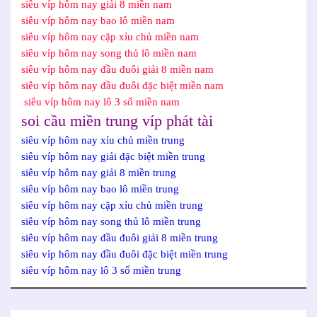
siêu víp hôm nay giải 8 miền nam
siêu víp hôm nay bao lô miền nam
siêu víp hôm nay cặp xỉu chủ miền nam
siêu víp hôm nay song thủ lô miền nam
siêu víp hôm nay đầu đuôi giải 8 miền nam
siêu víp hôm nay đầu đuôi đặc biệt miền nam
siêu víp hôm nay lô 3 số miền nam
soi cầu miền trung víp phát tài
siêu víp hôm nay xỉu chủ miền trung
siêu víp hôm nay giải đặc biệt miền trung
siêu víp hôm nay giải 8 miền trung
siêu víp hôm nay bao lô miền trung
siêu víp hôm nay cặp xỉu chủ miền trung
siêu víp hôm nay song thủ lô miền trung
siêu víp hôm nay đầu đuôi giải 8 miền trung
siêu víp hôm nay đầu đuôi đặc biệt miền trung
siêu víp hôm nay lô 3 số miền trung