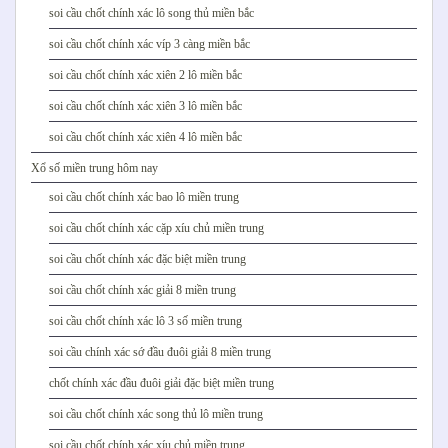
soi cầu chốt chính xác lô song thủ miền bắc
soi cầu chốt chính xác víp 3 càng miền bắc
soi cầu chốt chính xác xiên 2 lô miền bắc
soi cầu chốt chính xác xiên 3 lô miền bắc
soi cầu chốt chính xác xiên 4 lô miền bắc
Xổ số miền trung hôm nay
soi cầu chốt chính xác bao lô miền trung
soi cầu chốt chính xác cặp xíu chủ miền trung
soi cầu chốt chính xác đặc biệt miền trung
soi cầu chốt chính xác giải 8 miền trung
soi cầu chốt chính xác lô 3 số miền trung
soi cầu chính xác sớ đầu đuôi giải 8 miền trung
chốt chính xác đầu đuôi giải đặc biệt miền trung
soi cầu chốt chính xác song thủ lô miền trung
soi cầu chốt chính xác xíu chủ miền trung