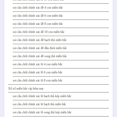
soi cầu chốt chính xác đề 4 con miền bắc
soi cầu chốt chính xác đề 6 con miền bắc
soi cầu chốt chính xác đề 8 con miền bắc
soi cầu chốt chính xác đề 10 con miền bắc
soi cầu chốt chính xác đề bạch thủ miền bắc
soi cầu chốt chính xác đề đầu đuôi miền bắc
soi cầu chốt chính xác đề song thủ miền bắc
soi cầu chốt chính xác lô 4 con miền bắc
soi cầu chốt chính xác lô 6 con miền bắc
soi cầu chốt chính xác lô 8 con miền bắc
Xổ số miền bắc víp hôm nay
soi cầu chốt chính xác lô bạch thủ kép miền bắc
soi cầu chốt chính xác lô bạch thủ miền bắc
soi cầu chốt chính xác lô song thủ kép miền bắc