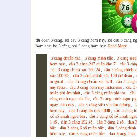
du doan 3 cang, soi cau 3 cang hom nay, soi cau 3 cang n
hom nay, kq 3 càng, soi 3 cang hom nay,
Read More …
3 càng chuẩn xác
,
3 càng miền bắc
,
3 càng siêu
hom nay
,
cầu 3 càng 247 quân khu 7
,
cầu 3 càn
cầu 3 càng chính xác 100 24
,
cầu 3 càng chính x
xác 100 80
,
cầu 3 càng chính xác 100 dự đoán
,
original
,
cầu 3 càng chuẩn xác 678
,
cầu 3 càng 
nay ibiza
,
cầu 3 càng hôm nay indonesia
,
cầu 3
miễn phí êm nhất
,
cầu 3 càng miễn phí ios
,
cầu
càng minh ngọc chuẩn
,
cầu 3 càng minh ngọc pg
ngày hôm nay
,
cầu 3 càng siêu vip âm dương
,
c
hiện nay
,
cầu 3 càng tối nay 8888
,
cầu 3 càng tố
xổ số minh ngọc êm
,
cầu 3 càng xổ số minh ngọ
1 số
,
dàn 3 càng 192 số
,
dàn 3 càng 2 số
,
dàn 3
bắc
,
dàn 3 càng 6 số miền bắc
,
dàn 3 càng đánh
hôm nay
,
dàn 3 càng miền bắc
,
dan 3cang 2 so