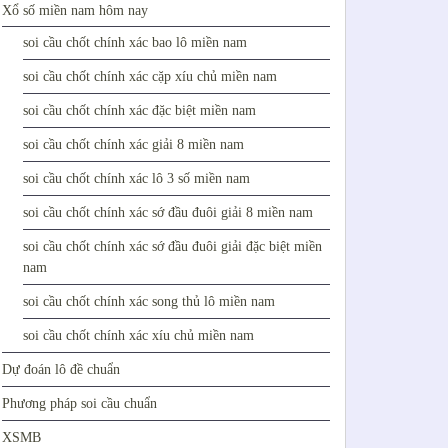
Xổ số miền nam hôm nay
soi cầu chốt chính xác bao lô miền nam
soi cầu chốt chính xác cặp xíu chủ miền nam
soi cầu chốt chính xác đặc biệt miền nam
soi cầu chốt chính xác giải 8 miền nam
soi cầu chốt chính xác lô 3 số miền nam
soi cầu chốt chính xác sớ đầu đuôi giải 8 miền nam
soi cầu chốt chính xác sớ đầu đuôi giải đặc biệt miền
nam
soi cầu chốt chính xác song thủ lô miền nam
soi cầu chốt chính xác xíu chủ miền nam
Dự đoán lô đề chuẩn
Phương pháp soi cầu chuẩn
XSMB