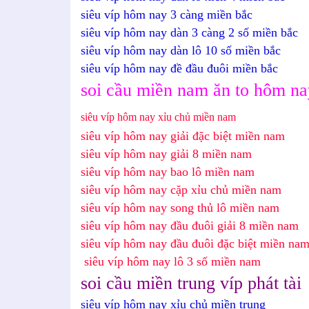
siêu víp hôm nay 3 càng miền bắc
siêu víp hôm nay dàn 3 càng 2 số miền bắc
siêu víp hôm nay dàn lô 10 số miền bắc
siêu víp hôm nay đề đầu đuôi miền bắc
soi cầu miền nam ăn to hôm na
siêu víp hôm nay xỉu chủ miền nam
siêu víp hôm nay giải đặc biệt miền nam
siêu víp hôm nay giải 8 miền nam
siêu víp hôm nay bao lô miền nam
siêu víp hôm nay cặp xỉu chủ miền nam
siêu víp hôm nay song thủ lô miền nam
siêu víp hôm nay đầu đuôi giải 8 miền nam
siêu víp hôm nay đầu đuôi đặc biệt miền na
siêu víp hôm nay lô 3 số miền nam
soi cầu miền trung víp phát tài
siêu víp hôm nay xỉu chủ miền trung