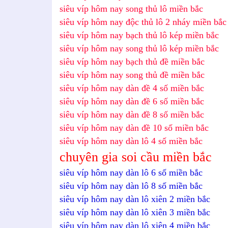
siêu víp hôm nay song thủ lô miền bắc
siêu víp hôm nay độc thủ lô 2 nháy miền bắc
siêu víp hôm nay bạch thủ lô kép miền bắc
siêu víp hôm nay song thủ lô kép miền bắc
siêu víp hôm nay bạch thủ đề miền bắc
siêu víp hôm nay song thủ đề miền bắc
siêu víp hôm nay dàn đề 4 số miền bắc
siêu víp hôm nay dàn đề 6 số miền bắc
siêu víp hôm nay dàn đề 8 số miền bắc
siêu víp hôm nay dàn đề 10 số miền bắc
siêu víp hôm nay dàn lô 4 số miền bắc
chuyên gia soi cầu miền bắc
siêu víp hôm nay dàn lô 6 số miền bắc
siêu víp hôm nay dàn lô 8 số miền bắc
siêu víp hôm nay dàn lô xiên 2 miền bắc
siêu víp hôm nay dàn lô xiên 3 miền bắc
siêu víp hôm nay dàn lô xiên 4 miền bắc