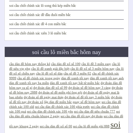
soi cầu chốt chính xác lô song thủ kép miền bắc
soi cầu chốt chính xác đề đầu đuôi miền bắc
soi cầu chốt chính xác đề 4 con miền bắc
soi cầu chốt chính xác xiên 3 lô miền bắc
soi cầu lô miền bắc hôm nay
cầu dàn đề hôm nay thống kê
cầu dàn đề xổ số 100
cầu lô đề 3 miền easy
cầu lô
đề siêu vip php
cầu lô đề xsmb giải đặc biệt
cầu lô đề xổ số 3 miền hôm nay
cầu lô
đề xổ số chiều nay
cầu lô đề xổ số dàn
cầu số đề 3 miền 02
cầu số đề chính xác
9999
cầu số đề chính xác trong ngày
dàn đề xsmb tối nay
dàn đề xsmb tối nay anh
dàn đề xsmb tối nay ba miền
dàn đề xsmb tối nay bất tử miền bắc
dự đoán dàn đề
hôm nay ra số gì
dự đoán dàn đề xổ số 99
dự đoán số đề hôm nay 3 càng
dự đoán
số đề hôm nay 2888
dự đoán số đề miễn phí ông nội
dự đoán số đề ngày mai là
bao nhiêu
dự đoán số đề ngày mai tháp
dự đoán số đề tối nay 3 miền bắc
dự đoán
số đề tối nay dự đoán xổ
lập dàn đề miền bắc
quay số đề hôm nay
soi cầu dàn đề
chính xác 100 old
soi cầu dàn đề chính xác 100 phía trước
soi cầu dàn đề chính
xác 100 quả
soi cầu dàn đề chính xác 100 yên
soi cầu dàn đề siêu chuẩn 777
soi
cầu dàn đề siêu chuẩn khung 2 ngày
soi cầu dàn đề tối nay dự đoán
soi cầu dàn đề
soi
tối nay khung 2 ngày
soi cầu dàn đề xổ số 00
soi cầu lô đề miễn phí 888