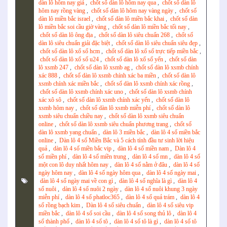
dàn lô hôm nay giá
,
chốt số dàn lô hôm nay qua
,
chốt số dàn lô
hôm nay rồng vàng
,
chốt số dàn lô hôm nay vàng ngày
,
chốt số
dàn lô miền bắc israel
,
chốt số dàn lô miền bắc khai
,
chốt số dàn
lô miền bắc soi cầu giờ vàng
,
chốt số dàn lô miền bắc tối nay
,
chốt số dàn lô ông địa
,
chốt số dàn lô siêu chuẩn 268
,
chốt số
dàn lô siêu chuẩn giải đặc biệt
,
chốt số dàn lô siêu chuẩn siêu đẹp
,
chốt số dàn lô xổ số hcm
,
chốt số dàn lô xổ số trực tiếp miền bắc
,
chốt số dàn lô xổ số u24
,
chốt số dàn lô xổ số yến
,
chốt số dàn
lô xsmb 247
,
chốt số dàn lô xsmb ag
,
chốt số dàn lô xsmb chính
xác 888
,
chốt số dàn lô xsmb chính xác ba miền
,
chốt số dàn lô
xsmb chính xác miền bắc
,
chốt số dàn lô xsmb chính xác rồng
,
chốt số dàn lô xsmb chính xác uno
,
chốt số dàn lô xsmb chính
xác xô sô
,
chốt số dàn lô xsmb chính xác yến
,
chốt số dàn lô
xsmb hôm nay
,
chốt số dàn lô xsmb miễn phí
,
chốt số dàn lô
xsmb siêu chuẩn chiều nay
,
chốt số dàn lô xsmb siêu chuẩn
online
,
chốt số dàn lô xsmb siêu chuẩn phương trang
,
chốt số
dàn lô xsmb yang chuẩn
,
dàn lô 3 miền bắc
,
dàn lô 4 số miền bắc
online
,
Dàn lô 4 số Miền Bắc và 5 cách tính đầu tư sinh lời hiệu
quả
,
dàn lô 4 số miền bắc vip
,
dàn lô 4 số miền nam
,
Dàn lô 4
số miền phí
,
dàn lô 4 số miền trung
,
dàn lô 4 số mn
,
dàn lô 4 số
một con lô duy nhất hôm nay
,
dàn lô 4 số nằm ở đâu
,
dàn lô 4 số
ngày hôm nay
,
dàn lô 4 số ngày hôm qua
,
dàn lô 4 số ngày mai
,
dàn lô 4 số ngày mai về con gì
,
dàn lô 4 số nghĩa là gì
,
dàn lô 4
số nuôi
,
dàn lô 4 số nuôi 2 ngày
,
dàn lô 4 số nuôi khung 3 ngày
miễn phí
,
dàn lô 4 số phatloc365
,
dàn lô 4 số quả trám
,
dàn lô 4
số rồng bạch kim
,
Dàn lô 4 số siêu chuẩn
,
dàn lô 4 số siêu vip
miền bắc
,
dàn lô 4 số soi cầu
,
dàn lô 4 số song thủ lô
,
dàn lô 4
số thành phố
,
dàn lô 4 số tô
,
dàn lô 4 số tô là gì
,
dàn lô 4 số tô