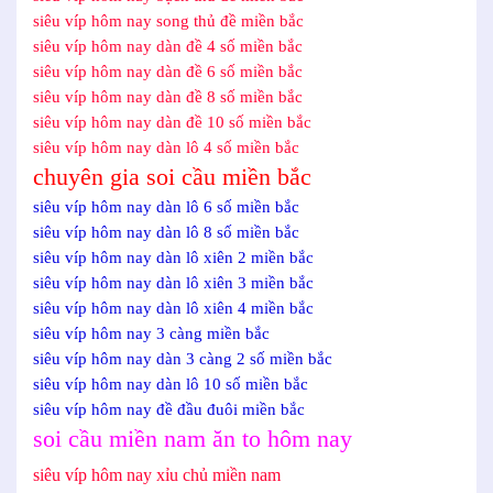
siêu víp hôm nay song thủ đề miền bắc
siêu víp hôm nay dàn đề 4 số miền bắc
siêu víp hôm nay dàn đề 6 số miền bắc
siêu víp hôm nay dàn đề 8 số miền bắc
siêu víp hôm nay dàn đề 10 số miền bắc
siêu víp hôm nay dàn lô 4 số miền bắc
chuyên gia soi cầu miền bắc
siêu víp hôm nay dàn lô 6 số miền bắc
siêu víp hôm nay dàn lô 8 số miền bắc
siêu víp hôm nay dàn lô xiên 2 miền bắc
siêu víp hôm nay dàn lô xiên 3 miền bắc
siêu víp hôm nay dàn lô xiên 4 miền bắc
siêu víp hôm nay 3 càng miền bắc
siêu víp hôm nay dàn 3 càng 2 số miền bắc
siêu víp hôm nay dàn lô 10 số miền bắc
siêu víp hôm nay đề đầu đuôi miền bắc
soi cầu miền nam ăn to hôm nay
siêu víp hôm nay xỉu chủ miền nam