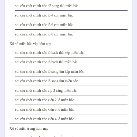
soi cầu chốt chính xác đề song thủ miền bắc
soi cầu chốt chính xác lô 4 con miền bắc
soi cầu chốt chính xác lô 6 con miền bắc
soi cầu chốt chính xác lô 8 con miền bắc
Xổ số miền bắc víp hôm nay
soi cầu chốt chính xác lô bạch thủ kép miền bắc
soi cầu chốt chính xác lô bạch thủ miền bắc
soi cầu chốt chính xác lô song thủ kép miền bắc
soi cầu chốt chính xác lô song thủ miền bắc
soi cầu chốt chính xác víp 3 càng miền bắc
soi cầu chốt chính xác xiên 2 lô miền bắc
soi cầu chốt chính xác xiên 3 lô miền bắc
soi cầu chốt chính xác xiên 4 lô miền bắc
Xổ số miền trung hôm nay