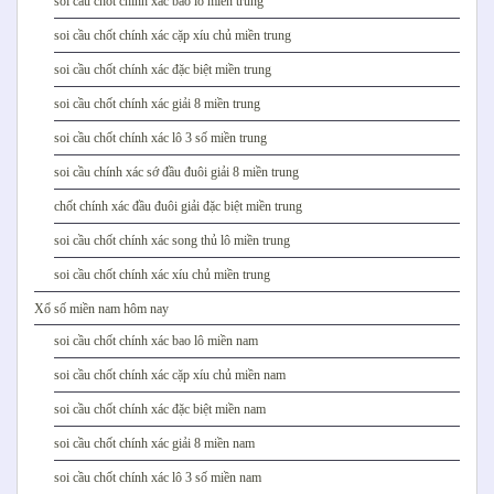
soi cầu chốt chính xác bao lô miền trung
soi cầu chốt chính xác cặp xíu chủ miền trung
soi cầu chốt chính xác đặc biệt miền trung
soi cầu chốt chính xác giải 8 miền trung
soi cầu chốt chính xác lô 3 số miền trung
soi cầu chính xác sớ đầu đuôi giải 8 miền trung
chốt chính xác đầu đuôi giải đặc biệt miền trung
soi cầu chốt chính xác song thủ lô miền trung
soi cầu chốt chính xác xíu chủ miền trung
Xổ số miền nam hôm nay
soi cầu chốt chính xác bao lô miền nam
soi cầu chốt chính xác cặp xíu chủ miền nam
soi cầu chốt chính xác đặc biệt miền nam
soi cầu chốt chính xác giải 8 miền nam
soi cầu chốt chính xác lô 3 số miền nam