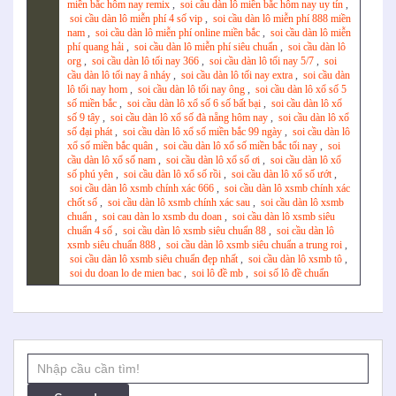
miền bắc hôm nay remix
,
soi cầu dàn lô miền bắc hôm nay uy tín
,
soi cầu dàn lô miễn phí 4 số vip
,
soi cầu dàn lô miễn phí 888 miền
nam
,
soi cầu dàn lô miễn phí online miền bắc
,
soi cầu dàn lô miễn
phí quang hải
,
soi cầu dàn lô miễn phí siêu chuẩn
,
soi cầu dàn lô
org
,
soi cầu dàn lô tối nay 366
,
soi cầu dàn lô tối nay 5/7
,
soi
cầu dàn lô tối nay â nháy
,
soi cầu dàn lô tối nay extra
,
soi cầu dàn
lô tối nay hom
,
soi cầu dàn lô tối nay ông
,
soi cầu dàn lô xổ số 5
số miền bắc
,
soi cầu dàn lô xổ số 6 số bất bại
,
soi cầu dàn lô xổ
số 9 tây
,
soi cầu dàn lô xổ số đà nẵng hôm nay
,
soi cầu dàn lô xổ
số đại phát
,
soi cầu dàn lô xổ số miền bắc 99 ngày
,
soi cầu dàn lô
xổ số miền bắc quân
,
soi cầu dàn lô xổ số miền bắc tối nay
,
soi
cầu dàn lô xổ số nam
,
soi cầu dàn lô xổ số ơi
,
soi cầu dàn lô xổ
số phú yên
,
soi cầu dàn lô xổ số rồi
,
soi cầu dàn lô xổ số ướt
,
soi cầu dàn lô xsmb chính xác 666
,
soi cầu dàn lô xsmb chính xác
chốt số
,
soi cầu dàn lô xsmb chính xác sau
,
soi cầu dàn lô xsmb
chuẩn
,
soi cau dàn lo xsmb du doan
,
soi cầu dàn lô xsmb siêu
chuẩn 4 số
,
soi cầu dàn lô xsmb siêu chuẩn 88
,
soi cầu dàn lô
xsmb siêu chuẩn 888
,
soi cầu dàn lô xsmb siêu chuẩn a trung roi
,
soi cầu dàn lô xsmb siêu chuẩn đẹp nhất
,
soi cầu dàn lô xsmb tô
,
soi du doan lo de mien bac
,
soi lô đề mb
,
soi số lô đề chuẩn