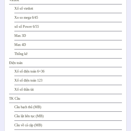
Xổ số vietlott
Xo so mega 6/45
xổ số Power 6/55
Max 3D
Max 4D
Thống kê
Điện toán
Xổ số điện toán 6×36
Xổ số điện toán 123
Xổ số thần tài
TK Cầu
Cầu bạch thủ (MB)
Cầu lật liên tục (MB)
Cầu về cả cặp (MB)