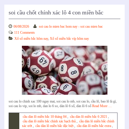
soi cầu chốt chính xác lô 4 con miền bắc
06/08/2026
soi cau lo mien bac hom nay - soi cau mien bac
111 Comments
Xổ số miền bắc hôm nay
,
Xổ số miền bắc víp hôm nay
soi cau lo chinh xac 100 ngay mai, soi cau lo mb, soi cau lo, cầu lô, bao lô là gì,
soi cau lo vip, soi lo mb, dan lo 6 so, dàn lô 6 số, dàn lô 6 số
Read More …
cầu dàn lô miền bắc 10 tháng 04
,
cầu dàn lô miền bắc 6 2021
,
cầu dàn lô miền bắc chính xác bạch thủ
,
cầu dàn lô miền bắc chính
xác ướt
,
cầu dàn lô miền bắc đặc biệt
,
cầu dàn lô miền bắc extra
,