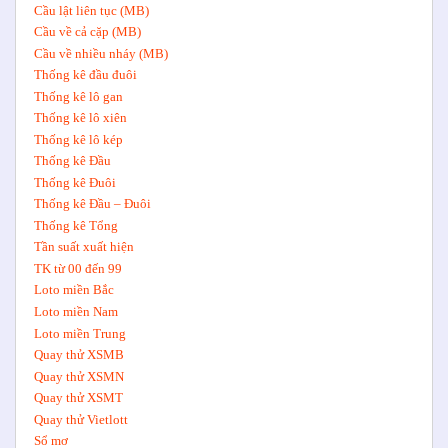
Cầu lật liên tục (MB)
Cầu về cả cặp (MB)
Cầu về nhiều nháy (MB)
Thống kê đầu đuôi
Thống kê lô gan
Thống kê lô xiên
Thống kê lô kép
Thống kê Đầu
Thống kê Đuôi
Thống kê Đầu – Đuôi
Thống kê Tổng
Tần suất xuất hiện
TK từ 00 đến 99
Loto miền Bắc
Loto miền Nam
Loto miền Trung
Quay thử XSMB
Quay thử XSMN
Quay thử XSMT
Quay thử Vietlott
Sổ mơ