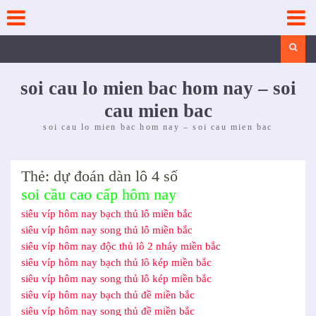
Skip
to
content
Search
soi cau lo mien bac hom nay – soi
cau mien bac
soi cau lo mien bac hom nay – soi cau mien bac
Thẻ:
dự đoán dàn lô 4 số
soi cầu cao cấp hôm nay
siêu víp hôm nay bạch thủ lô miền bắc
siêu víp hôm nay song thủ lô miền bắc
siêu víp hôm nay độc thủ lô 2 nháy miền bắc
siêu víp hôm nay bạch thủ lô kép miền bắc
siêu víp hôm nay song thủ lô kép miền bắc
siêu víp hôm nay bạch thủ đề miền bắc
siêu víp hôm nay song thủ đề miền bắc