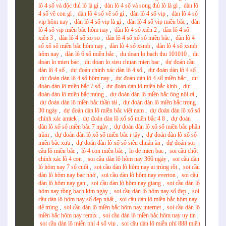
lô 4 số và độc thủ lô là gì
,
dàn lô 4 số và song thủ lô là gì
,
dàn lô
4 số về con gì
,
dàn lô 4 số về số gì
,
dàn lô 4 số vip
,
dàn lô 4 số
vip hôm nay
,
dàn lô 4 số vip là gì
,
dàn lô 4 số vip miền bắc
,
dàn
lô 4 số vip miền bắc hôm nay
,
dàn lô 4 số xiên 2
,
dàn lô 4 số
xiên 3
,
dàn lô 4 số xo so
,
dàn lô 4 số xổ số miền bắc
,
dàn lô 4
số xổ số miền bắc hôm nay
,
dàn lô 4 số xsmb
,
dàn lô 4 số xsmb
hôm nay
,
dàn lô 6 số miền bắc
,
du doan lo bach thu 101010
,
du
doan lo mien bac
,
du doan lo sieu chuan mien bac
,
dự đoán cầu
dàn lô 4 số
,
dự đoán chính xác dàn lô 4 số
,
dự đoán dàn lô 4 số
,
dự đoán dàn lô 4 số hôm nay
,
dự đoán dàn lô 4 số miền bắc
,
dự
đoán dàn lô miền bắc 7 số
,
dự đoán dàn lô miền bắc kinh
,
dự
đoán dàn lô miền bắc mùng
,
dự đoán dàn lô miền bắc ông nội ơi
,
dự đoán dàn lô miền bắc thần tài
,
dự đoán dàn lô miền bắc trong
30 ngày
,
dự đoán dàn lô miền bắc việt nam
,
dự đoán dàn lô xổ số
chính xác amtek
,
dự đoán dàn lô xổ số miền bắc 4 8
,
dự đoán
dàn lô xổ số miền bắc 7 ngày
,
dự đoán dàn lô xổ số miền bắc phần
trăm
,
dự đoán dàn lô xổ số miền bắc r tây
,
dự đoán dàn lô xổ số
miền bắc xưa
,
dự đoán dàn lô xổ số siêu chuẩn ăn
,
dự đoán soi
cầu lô miền bắc
,
lô 4 con miền bắc
,
lo de mien bac
,
soi cầu chốt
chính xác lô 4 con
,
soi cầu dàn lô hôm nay 366 ngày
,
soi cầu dàn
lô hôm nay 7 số cuối
,
soi cầu dàn lô hôm nay ai trúng rồi
,
soi cầu
dàn lô hôm nay bạc nhớ
,
soi cầu dàn lô hôm nay everton
,
soi cầu
dàn lô hôm nay gan
,
soi cầu dàn lô hôm nay giang
,
soi cầu dàn lô
hôm nay rồng bạch kim ngày
,
soi cầu dàn lô hôm nay số đẹp
,
soi
cầu dàn lô hôm nay số đẹp nhất
,
soi cầu dàn lô miền bắc hôm nay
dễ trúng
,
soi cầu dàn lô miền bắc hôm nay internet
,
soi cầu dàn lô
miền bắc hôm nay remix
,
soi cầu dàn lô miền bắc hôm nay uy tín
,
soi cầu dàn lô miễn phí 4 số vip
,
soi cầu dàn lô miễn phí 888 miền