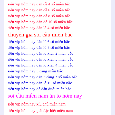
siêu víp hôm nay dàn đề 4 số miền bắc
siêu víp hôm nay dàn đề 6 số miền bắc
siêu víp hôm nay dàn đề 8 số miền bắc
siêu víp hôm nay dàn đề 10 số miền bắc
siêu víp hôm nay dàn lô 4 số miền bắc
chuyên gia soi cầu miền bắc
siêu víp hôm nay dàn lô 6 số miền bắc
siêu víp hôm nay dàn lô 8 số miền bắc
siêu víp hôm nay dàn lô xiên 2 miền bắc
siêu víp hôm nay dàn lô xiên 3 miền bắc
siêu víp hôm nay dàn lô xiên 4 miền bắc
siêu víp hôm nay 3 càng miền bắc
siêu víp hôm nay dàn 3 càng 2 số miền bắc
siêu víp hôm nay dàn lô 10 số miền bắc
siêu víp hôm nay đề đầu đuôi miền bắc
soi cầu miền nam ăn to hôm nay
siêu víp hôm nay xỉu chủ miền nam
siêu víp hôm nay giải đặc biệt miền nam