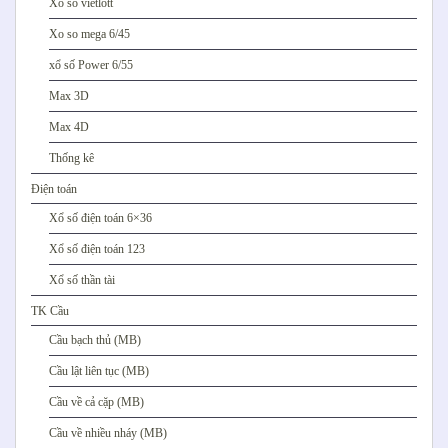
Xổ số vietlott
Xo so mega 6/45
xổ số Power 6/55
Max 3D
Max 4D
Thống kê
Điện toán
Xổ số điện toán 6×36
Xổ số điện toán 123
Xổ số thần tài
TK Cầu
Cầu bạch thủ (MB)
Cầu lật liên tục (MB)
Cầu về cả cặp (MB)
Cầu về nhiều nháy (MB)