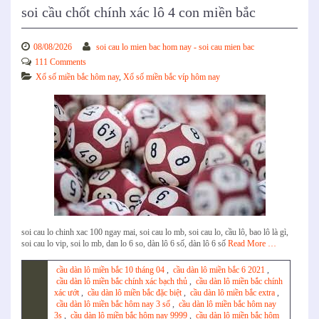
soi cầu chốt chính xác lô 4 con miền bắc
08/08/2026
soi cau lo mien bac hom nay - soi cau mien bac
111 Comments
Xổ số miền bắc hôm nay
,
Xổ số miền bắc víp hôm nay
soi cau lo chinh xac 100 ngay mai, soi cau lo mb, soi cau lo, cầu lô, bao lô là gì,
soi cau lo vip, soi lo mb, dan lo 6 so, dàn lô 6 số, dàn lô 6 số
Read More …
cầu dàn lô miền bắc 10 tháng 04
,
cầu dàn lô miền bắc 6 2021
,
cầu dàn lô miền bắc chính xác bạch thủ
,
cầu dàn lô miền bắc chính
xác ướt
,
cầu dàn lô miền bắc đặc biệt
,
cầu dàn lô miền bắc extra
,
cầu dàn lô miền bắc hôm nay 3 số
,
cầu dàn lô miền bắc hôm nay
3s
,
cầu dàn lô miền bắc hôm nay 9999
,
cầu dàn lô miền bắc hôm