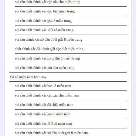
soi cầu chốt chính xác cặp xíu chủ miền trung
soi cầu chốt chính xác đặc biệt miền trung
soi cầu chốt chính xác giải 8 miền trung
soi cầu chốt chính xác lô 3 số miền trung
soi cầu chính xác sớ đầu đuôi giải 8 miền trung
chốt chính xác đầu đuôi giải đặc biệt miền trung
soi cầu chốt chính xác song thủ lô miền trung
soi cầu chốt chính xác xíu chủ miền trung
Xổ số miền nam hôm nay
soi cầu chốt chính xác bao lô miền nam
soi cầu chốt chính xác cặp xíu chủ miền nam
soi cầu chốt chính xác đặc biệt miền nam
soi cầu chốt chính xác giải 8 miền nam
soi cầu chốt chính xác lô 3 số miền nam
soi cầu chốt chính xác sớ đầu đuôi giải 8 miền nam