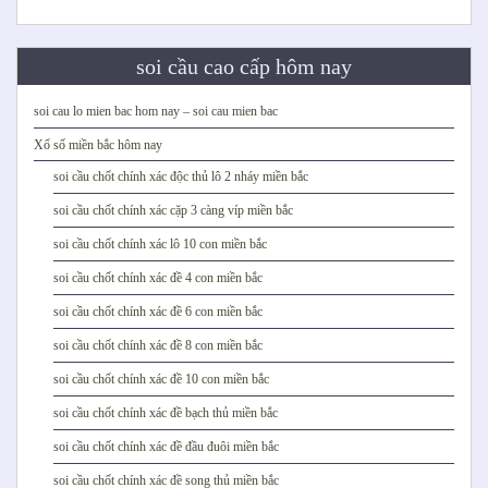
soi cầu cao cấp hôm nay
soi cau lo mien bac hom nay – soi cau mien bac
Xổ số miền bắc hôm nay
soi cầu chốt chính xác độc thủ lô 2 nháy miền bắc
soi cầu chốt chính xác cặp 3 càng víp miền bắc
soi cầu chốt chính xác lô 10 con miền bắc
soi cầu chốt chính xác đề 4 con miền bắc
soi cầu chốt chính xác đề 6 con miền bắc
soi cầu chốt chính xác đề 8 con miền bắc
soi cầu chốt chính xác đề 10 con miền bắc
soi cầu chốt chính xác đề bạch thủ miền bắc
soi cầu chốt chính xác đề đầu đuôi miền bắc
soi cầu chốt chính xác đề song thủ miền bắc