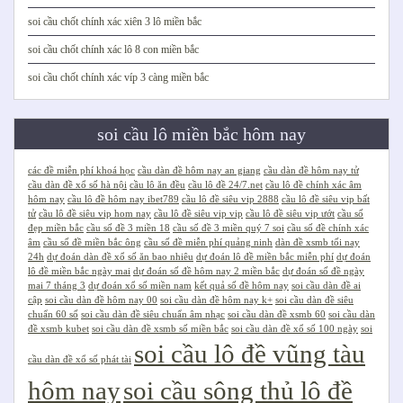
soi cầu chốt chính xác xiên 3 lô miền bắc
soi cầu chốt chính xác lô 8 con miền bắc
soi cầu chốt chính xác víp 3 càng miền bắc
soi cầu lô miền bắc hôm nay
các đề miễn phí khoá học
cầu dàn đề hôm nay an giang
cầu dàn đề hôm nay tử
cầu dàn đề xổ số hà nội
cầu lô ăn đều
cầu lô đề 24/7.net
cầu lô đề chính xác âm
hôm nay
cầu lô đề hôm nay ibet789
cầu lô đề siêu vip 2888
cầu lô đề siêu vip bất
tử
cầu lô đề siêu vip hom nay
cầu lô đề siêu vip vip
cầu lô đề siêu vip ướt
cầu số
đẹp miền bắc
cầu số đề 3 miền 18
cầu số đề 3 miền quý 7 soi
cầu số đề chính xác
âm
cầu số đề miền bắc ông
cầu số đề miễn phí quảng ninh
dàn đề xsmb tối nay
24h
dự đoán dàn đề xổ số ăn bao nhiêu
dự đoán lô đề miền bắc miễn phí
dự đoán
lô đề miền bắc ngày mai
dự đoán số đề hôm nay 2 miền bắc
dự đoán số đề ngày
mai 7 tháng 3
dự đoán xổ số miền nam
kết quả số đề hôm nay
soi cầu dàn đề ai
cập
soi cầu dàn đề hôm nay 00
soi cầu dàn đề hôm nay k+
soi cầu dàn đề siêu
chuẩn 60 số
soi cầu dàn đề siêu chuẩn âm nhạc
soi cầu dàn đề xsmb 60
soi cầu dàn
đề xsmb kubet
soi cầu dàn đề xsmb số miền bắc
soi cầu dàn đề xổ số 100 ngày
soi
soi cầu lô đề vũng tàu
cầu dàn đề xổ số phát tài
hôm nay
soi cầu sông thủ lô đề