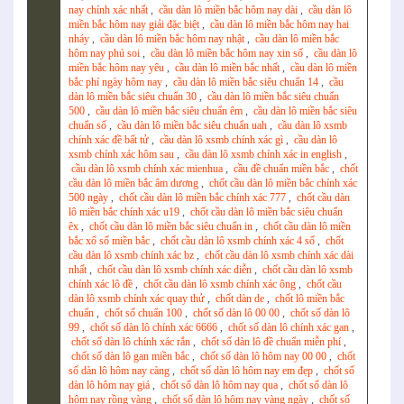
nay chính xác nhất
,
cầu dàn lô miền bắc hôm nay dài
,
cầu dàn lô
miền bắc hôm nay giải đặc biệt
,
cầu dàn lô miền bắc hôm nay hai
nháy
,
cầu dàn lô miền bắc hôm nay nhật
,
cầu dàn lô miền bắc
hôm nay phú soi
,
cầu dàn lô miền bắc hôm nay xin số
,
cầu dàn lô
miền bắc hôm nay yêu
,
cầu dàn lô miền bắc nhất
,
cầu dàn lô miền
bắc phí ngày hôm nay
,
cầu dàn lô miền bắc siêu chuẩn 14
,
cầu
dàn lô miền bắc siêu chuẩn 30
,
cầu dàn lô miền bắc siêu chuẩn
500
,
cầu dàn lô miền bắc siêu chuẩn êm
,
cầu dàn lô miền bắc siêu
chuẩn số
,
cầu dàn lô miền bắc siêu chuẩn uah
,
cầu dàn lô xsmb
chính xác đề bất tử
,
cầu dàn lô xsmb chính xác gì
,
cầu dàn lô
xsmb chính xác hôm sau
,
cầu dàn lô xsmb chính xác in english
,
cầu dàn lô xsmb chính xác mienhua
,
cầu đề chuẩn miền bắc
,
chốt
cầu dàn lô miền bắc âm dương
,
chốt cầu dàn lô miền bắc chính xác
500 ngày
,
chốt cầu dàn lô miền bắc chính xác 777
,
chốt cầu dàn
lô miền bắc chính xác u19
,
chốt cầu dàn lô miền bắc siêu chuẩn
êx
,
chốt cầu dàn lô miền bắc siêu chuẩn in
,
chốt cầu dàn lô miền
bắc xổ số miền bắc
,
chốt cầu dàn lô xsmb chính xác 4 số
,
chốt
cầu dàn lô xsmb chính xác bz
,
chốt cầu dàn lô xsmb chính xác dài
nhất
,
chốt cầu dàn lô xsmb chính xác diễn
,
chốt cầu dàn lô xsmb
chính xác lô đề
,
chốt cầu dàn lô xsmb chính xác ông
,
chốt cầu
dàn lô xsmb chính xác quay thử
,
chốt dàn de
,
chốt lô miền bắc
chuẩn
,
chốt số chuẩn 100
,
chốt số dàn lô 00 00
,
chốt số dàn lô
99
,
chốt số dàn lô chính xác 6666
,
chốt số dàn lô chính xác gan
,
chốt số dàn lô chính xác rắn
,
chốt số dàn lô đề chuẩn miễn phí
,
chốt số dàn lô gan miền bắc
,
chốt số dàn lô hôm nay 00 00
,
chốt
số dàn lô hôm nay càng
,
chốt số dàn lô hôm nay em đẹp
,
chốt số
dàn lô hôm nay giá
,
chốt số dàn lô hôm nay qua
,
chốt số dàn lô
hôm nay rồng vàng
,
chốt số dàn lô hôm nay vàng ngày
,
chốt số