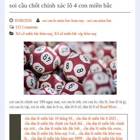
soi cầu chốt chính xác lô 4 con miền bắc
05/08/2026
soi cau lo mien bac hom nay - soi cau mien bac
111 Comments
Xổ số miền bắc hôm nay
,
Xổ số miền bắc víp hôm nay
soi cau lo chinh xac 100 ngay mai, soi cau lo mb, soi cau lo, cầu lô, bao lô là gì,
soi cau lo vip, soi lo mb, dan lo 6 so, dàn lô 6 số, dàn lô 6 số
Read More …
cầu dàn lô miền bắc 10 tháng 04
,
cầu dàn lô miền bắc 6 2021
,
cầu dàn lô miền bắc chính xác bạch thủ
,
cầu dàn lô miền bắc chính
xác ướt
,
cầu dàn lô miền bắc đặc biệt
,
cầu dàn lô miền bắc extra
,
cầu dàn lô miền bắc hôm nay 3 số
,
cầu dàn lô miền bắc hôm nay
3s
,
cầu dàn lô miền bắc hôm nay 9999
,
cầu dàn lô miền bắc hôm