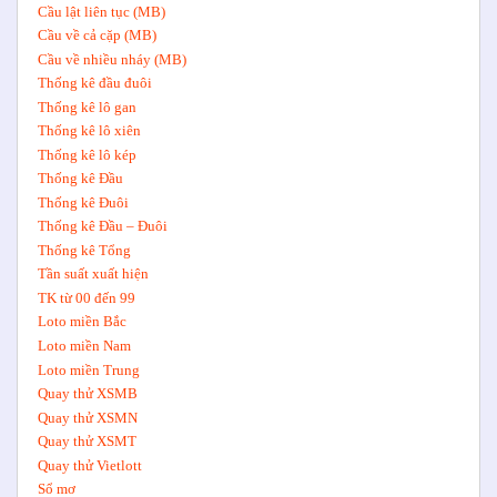
Cầu lật liên tục (MB)
Cầu về cả cặp (MB)
Cầu về nhiều nháy (MB)
Thống kê đầu đuôi
Thống kê lô gan
Thống kê lô xiên
Thống kê lô kép
Thống kê Đầu
Thống kê Đuôi
Thống kê Đầu – Đuôi
Thống kê Tổng
Tần suất xuất hiện
TK từ 00 đến 99
Loto miền Bắc
Loto miền Nam
Loto miền Trung
Quay thử XSMB
Quay thử XSMN
Quay thử XSMT
Quay thử Vietlott
Sổ mơ