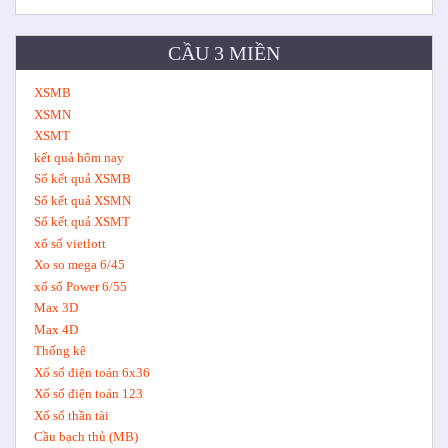
CẦU 3 MIỀN
XSMB
XSMN
XSMT
kết quả hôm nay
Sổ kết quả XSMB
Sổ kết quả XSMN
Sổ kết quả XSMT
xổ số vietlott
Xo so mega 6/45
xổ số Power 6/55
Max 3D
Max 4D
Thống kê
Xổ số điện toán 6x36
Xổ số điện toán 123
Xổ số thần tài
Cầu bạch thủ (MB)