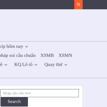
Search
víp hôm nay
háp soi cầu chuẩn
XSMB
XSMN
kê
KQ Lô tô
Quay thử
Search