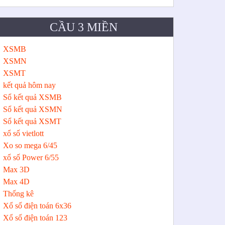
CẦU 3 MIỀN
XSMB
XSMN
XSMT
kết quả hôm nay
Sổ kết quả XSMB
Sổ kết quả XSMN
Sổ kết quả XSMT
xổ số vietlott
Xo so mega 6/45
xổ số Power 6/55
Max 3D
Max 4D
Thống kê
Xổ số điện toán 6x36
Xổ số điện toán 123