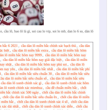
, cầu lô, bao lô là gì, soi cau lo vip, soi lo mb, dan lo 6 so, dàn lô
n bắc 6 2021
,
cầu dàn lô miền bắc chính xác bạch thủ
,
cầu dàn
ặc biệt
,
cầu dàn lô miền bắc extra
,
cầu dàn lô miền bắc hôm
dàn lô miền bắc hôm nay 9999
,
cầu dàn lô miền bắc hôm nay
,
cầu dàn lô miền bắc hôm nay giải đặc biệt
,
cầu dàn lô miền
nay nhật
,
cầu dàn lô miền bắc hôm nay phú soi
,
cầu dàn lô
ôm nay yêu
,
cầu dàn lô miền bắc nhất
,
cầu dàn lô miền bắc phí
4
,
cầu dàn lô miền bắc siêu chuẩn 30
,
cầu dàn lô miền bắc siêu
cầu dàn lô miền bắc siêu chuẩn số
,
cầu dàn lô miền bắc siêu
,
cầu dàn lô xsmb chính xác gì
,
cầu dàn lô xsmb chính xác hôm
dàn lô xsmb chính xác mienhua
,
cầu đề chuẩn miền bắc
,
chốt
miền bắc chính xác 500 ngày
,
chốt cầu dàn lô miền bắc chính
,
chốt cầu dàn lô miền bắc siêu chuẩn êx
,
chốt cầu dàn lô miền
ố miền bắc
,
chốt cầu dàn lô xsmb chính xác 4 số
,
chốt cầu dàn
h xác dài nhất
,
chốt cầu dàn lô xsmb chính xác diễn
,
chốt cầu