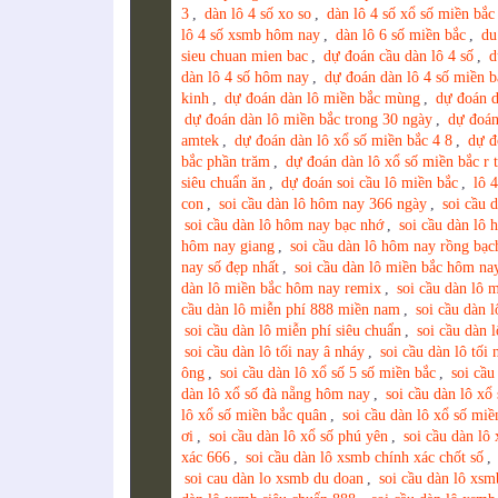
3
,
dàn lô 4 số xo so
,
dàn lô 4 số xổ số miền bắc
lô 4 số xsmb hôm nay
,
dàn lô 6 số miền bắc
,
du
sieu chuan mien bac
,
dự đoán cầu dàn lô 4 số
,
d
dàn lô 4 số hôm nay
,
dự đoán dàn lô 4 số miền b
kinh
,
dự đoán dàn lô miền bắc mùng
,
dự đoán d
dự đoán dàn lô miền bắc trong 30 ngày
,
dự đoán
amtek
,
dự đoán dàn lô xổ số miền bắc 4 8
,
dự đ
bắc phần trăm
,
dự đoán dàn lô xổ số miền bắc r 
siêu chuẩn ăn
,
dự đoán soi cầu lô miền bắc
,
lô 
con
,
soi cầu dàn lô hôm nay 366 ngày
,
soi cầu 
soi cầu dàn lô hôm nay bạc nhớ
,
soi cầu dàn lô 
hôm nay giang
,
soi cầu dàn lô hôm nay rồng bạ
nay số đẹp nhất
,
soi cầu dàn lô miền bắc hôm na
dàn lô miền bắc hôm nay remix
,
soi cầu dàn lô 
cầu dàn lô miễn phí 888 miền nam
,
soi cầu dàn 
soi cầu dàn lô miễn phí siêu chuẩn
,
soi cầu dàn l
soi cầu dàn lô tối nay â nháy
,
soi cầu dàn lô tối 
ông
,
soi cầu dàn lô xổ số 5 số miền bắc
,
soi cầu
dàn lô xổ số đà nẵng hôm nay
,
soi cầu dàn lô xổ 
lô xổ số miền bắc quân
,
soi cầu dàn lô xổ số miề
ơi
,
soi cầu dàn lô xổ số phú yên
,
soi cầu dàn lô 
xác 666
,
soi cầu dàn lô xsmb chính xác chốt số
,
soi cau dàn lo xsmb du doan
,
soi cầu dàn lô xsm