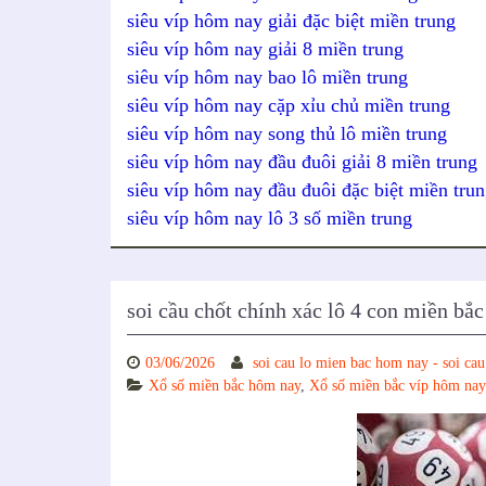
siêu víp hôm nay giải đặc biệt miền trung
siêu víp hôm nay giải 8 miền trung
siêu víp hôm nay bao lô miền trung
siêu víp hôm nay cặp xỉu chủ miền trung
siêu víp hôm nay song thủ lô miền trung
siêu víp hôm nay đầu đuôi giải 8 miền trung
siêu víp hôm nay đầu đuôi đặc biệt miền tru
siêu víp hôm nay lô 3 số miền trung
soi cầu chốt chính xác lô 4 con miền bắc
03/06/2026
soi cau lo mien bac hom nay - soi ca
Xổ số miền bắc hôm nay
,
Xổ số miền bắc víp hôm nay