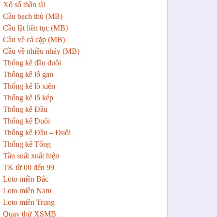
Xổ số thần tài
Cầu bạch thủ (MB)
Cầu lật liên tục (MB)
Cầu về cả cặp (MB)
Cầu về nhiều nháy (MB)
Thống kê đầu đuôi
Thống kê lô gan
Thống kê lô xiên
Thống kê lô kép
Thống kê Đầu
Thống kê Đuôi
Thống kê Đầu – Đuôi
Thống kê Tổng
Tần suất xuất hiện
TK từ 00 đến 99
Loto miền Bắc
Loto miền Nam
Loto miền Trung
Quay thử XSMB