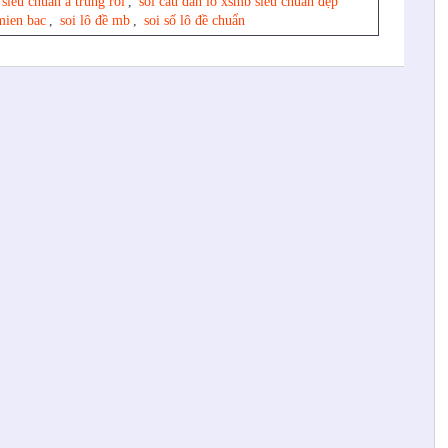
siêu chuẩn a trung roi
,
soi cầu dàn lô xsmb siêu chuẩn đẹp
mien bac
,
soi lô đề mb
,
soi số lô đề chuẩn