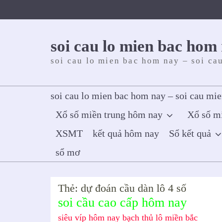
Skip
to
content
soi cau lo mien bac hom 
soi cau lo mien bac hom nay – soi ca
soi cau lo mien bac hom nay – soi cau mie
Xổ số miền trung hôm nay
Xổ số m
XSMT
kết quả hôm nay
Sổ kết quả
sổ mơ
Thẻ:
dự đoán cầu dàn lô 4 số
soi cầu cao cấp hôm nay
siêu víp hôm nay bạch thủ lô miền bắc