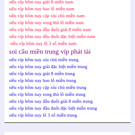
siêu víp hôm nay giải 8 miền nam
siêu víp hôm nay bao lô miền nam
siêu víp hôm nay cặp xỉu chủ miền nam
siêu víp hôm nay song thủ lô miền nam
siêu víp hôm nay đầu đuôi giải 8 miền nam
siêu víp hôm nay đầu đuôi đặc biệt miền nam
siêu víp hôm nay lô 3 số miền nam
soi cầu miền trung víp phát tài
siêu víp hôm nay xỉu chủ miền trung
siêu víp hôm nay giải đặc biệt miền trung
siêu víp hôm nay giải 8 miền trung
siêu víp hôm nay bao lô miền trung
siêu víp hôm nay cặp xỉu chủ miền trung
siêu víp hôm nay song thủ lô miền trung
siêu víp hôm nay đầu đuôi giải 8 miền trung
siêu víp hôm nay đầu đuôi đặc biệt miền trung
siêu víp hôm nay lô 3 số miền trung