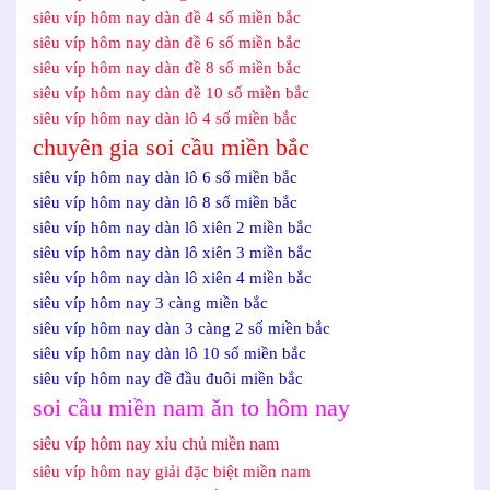
siêu víp hôm nay dàn đề 4 số miền bắc
siêu víp hôm nay dàn đề 6 số miền bắc
siêu víp hôm nay dàn đề 8 số miền bắc
siêu víp hôm nay dàn đề 10 số miền bắc
siêu víp hôm nay dàn lô 4 số miền bắc
chuyên gia soi cầu miền bắc
siêu víp hôm nay dàn lô 6 số miền bắc
siêu víp hôm nay dàn lô 8 số miền bắc
siêu víp hôm nay dàn lô xiên 2 miền bắc
siêu víp hôm nay dàn lô xiên 3 miền bắc
siêu víp hôm nay dàn lô xiên 4 miền bắc
siêu víp hôm nay 3 càng miền bắc
siêu víp hôm nay dàn 3 càng 2 số miền bắc
siêu víp hôm nay dàn lô 10 số miền bắc
siêu víp hôm nay đề đầu đuôi miền bắc
soi cầu miền nam ăn to hôm nay
siêu víp hôm nay xỉu chủ miền nam
siêu víp hôm nay giải đặc biệt miền nam