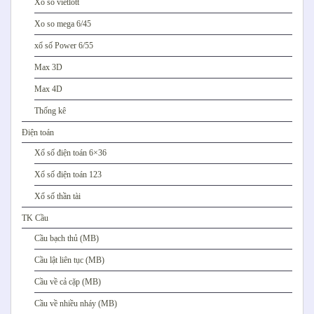
Xổ số vietlott
Xo so mega 6/45
xổ số Power 6/55
Max 3D
Max 4D
Thống kê
Điện toán
Xổ số điện toán 6×36
Xổ số điện toán 123
Xổ số thần tài
TK Cầu
Cầu bạch thủ (MB)
Cầu lật liên tục (MB)
Cầu về cả cặp (MB)
Cầu về nhiều nháy (MB)