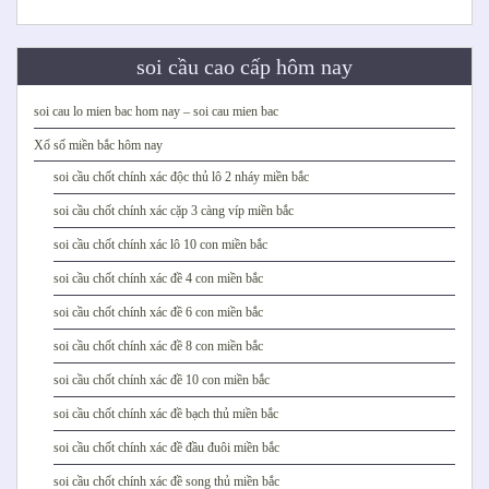
soi cầu cao cấp hôm nay
soi cau lo mien bac hom nay – soi cau mien bac
Xổ số miền bắc hôm nay
soi cầu chốt chính xác độc thủ lô 2 nháy miền bắc
soi cầu chốt chính xác cặp 3 càng víp miền bắc
soi cầu chốt chính xác lô 10 con miền bắc
soi cầu chốt chính xác đề 4 con miền bắc
soi cầu chốt chính xác đề 6 con miền bắc
soi cầu chốt chính xác đề 8 con miền bắc
soi cầu chốt chính xác đề 10 con miền bắc
soi cầu chốt chính xác đề bạch thủ miền bắc
soi cầu chốt chính xác đề đầu đuôi miền bắc
soi cầu chốt chính xác đề song thủ miền bắc