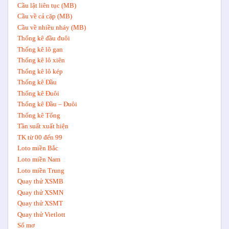
Cầu lật liên tục (MB)
Cầu về cả cặp (MB)
Cầu về nhiều nháy (MB)
Thống kê đầu đuôi
Thống kê lô gan
Thống kê lô xiên
Thống kê lô kép
Thống kê Đầu
Thống kê Đuôi
Thống kê Đầu – Đuôi
Thống kê Tổng
Tần suất xuất hiện
TK từ 00 đến 99
Loto miền Bắc
Loto miền Nam
Loto miền Trung
Quay thử XSMB
Quay thử XSMN
Quay thử XSMT
Quay thử Vietlott
Sổ mơ