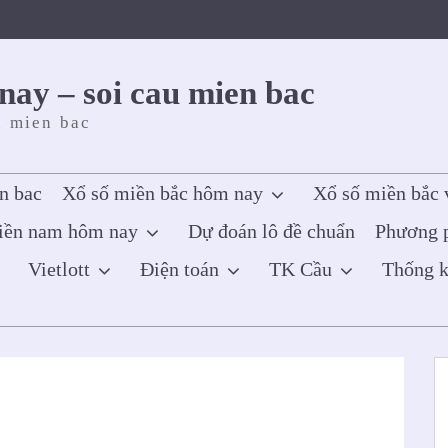
nay – soi cau mien bac
u mien bac
n bac
Xổ số miền bắc hôm nay
Xổ số miền bắc 
iền nam hôm nay
Dự đoán lô đề chuẩn
Phương p
Vietlott
Điện toán
TK Cầu
Thống 