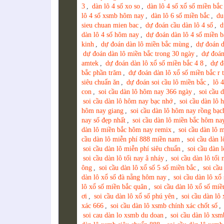
3
,
dàn lô 4 số xo so
,
dàn lô 4 số xổ số miền bắc
lô 4 số xsmb hôm nay
,
dàn lô 6 số miền bắc
,
du
sieu chuan mien bac
,
dự đoán cầu dàn lô 4 số
,
d
dàn lô 4 số hôm nay
,
dự đoán dàn lô 4 số miền b
kinh
,
dự đoán dàn lô miền bắc mùng
,
dự đoán d
dự đoán dàn lô miền bắc trong 30 ngày
,
dự đoán
amtek
,
dự đoán dàn lô xổ số miền bắc 4 8
,
dự đ
bắc phần trăm
,
dự đoán dàn lô xổ số miền bắc r 
siêu chuẩn ăn
,
dự đoán soi cầu lô miền bắc
,
lô 
con
,
soi cầu dàn lô hôm nay 366 ngày
,
soi cầu 
soi cầu dàn lô hôm nay bạc nhớ
,
soi cầu dàn lô 
hôm nay giang
,
soi cầu dàn lô hôm nay rồng bạ
nay số đẹp nhất
,
soi cầu dàn lô miền bắc hôm na
dàn lô miền bắc hôm nay remix
,
soi cầu dàn lô 
cầu dàn lô miễn phí 888 miền nam
,
soi cầu dàn 
soi cầu dàn lô miễn phí siêu chuẩn
,
soi cầu dàn l
soi cầu dàn lô tối nay â nháy
,
soi cầu dàn lô tối 
ông
,
soi cầu dàn lô xổ số 5 số miền bắc
,
soi cầu
dàn lô xổ số đà nẵng hôm nay
,
soi cầu dàn lô xổ 
lô xổ số miền bắc quân
,
soi cầu dàn lô xổ số miề
ơi
,
soi cầu dàn lô xổ số phú yên
,
soi cầu dàn lô 
xác 666
,
soi cầu dàn lô xsmb chính xác chốt số
,
soi cau dàn lo xsmb du doan
,
soi cầu dàn lô xsm