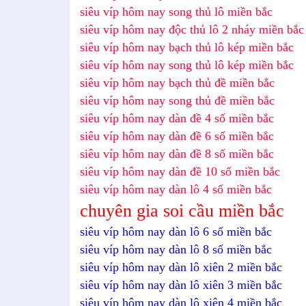
siêu víp hôm nay song thủ lô miền bắc
siêu víp hôm nay độc thủ lô 2 nháy miền bắc
siêu víp hôm nay bạch thủ lô kép miền bắc
siêu víp hôm nay song thủ lô kép miền bắc
siêu víp hôm nay bạch thủ đề miền bắc
siêu víp hôm nay song thủ đề miền bắc
siêu víp hôm nay dàn đề 4 số miền bắc
siêu víp hôm nay dàn đề 6 số miền bắc
siêu víp hôm nay dàn đề 8 số miền bắc
siêu víp hôm nay dàn đề 10 số miền bắc
siêu víp hôm nay dàn lô 4 số miền bắc
chuyên gia soi cầu miền bắc
siêu víp hôm nay dàn lô 6 số miền bắc
siêu víp hôm nay dàn lô 8 số miền bắc
siêu víp hôm nay dàn lô xiên 2 miền bắc
siêu víp hôm nay dàn lô xiên 3 miền bắc
siêu víp hôm nay dàn lô xiên 4 miền bắc