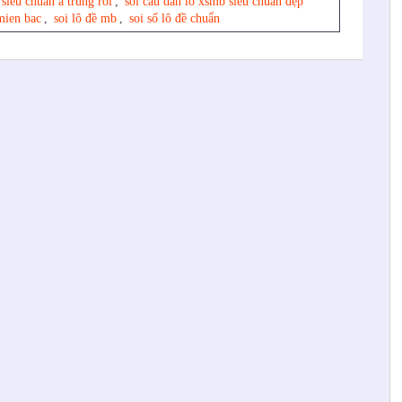
siêu chuẩn a trung roi
,
soi cầu dàn lô xsmb siêu chuẩn đẹp
mien bac
,
soi lô đề mb
,
soi số lô đề chuẩn