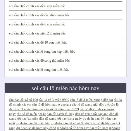
soi cầu chốt chính xác đề 8 con miền bắc
soi cầu chốt chính xác đề đầu đuôi miền bắc
soi cầu chốt chính xác đề 6 con miền bắc
soi cầu chốt chính xác xiên 2 lô miền bắc
soi cầu chốt chính xác đề 10 con miền bắc
soi cầu chốt chính xác lô song thủ kép miền bắc
soi cầu chốt chính xác đề song thủ miền bắc
soi cầu chốt chính xác lô song thủ miền bắc
soi cầu lô miền bắc hôm nay
cầu dàn đề xổ số 100
cầu lô đề 3 miền 9999
cầu lô đề 3 miền hướng dẫn soi
cầu lô
đề chính xác em
cầu lô đề hôm nay o georgia
cầu lô đề xsmb giải đặc biệt
cầu lô
đề xổ số 3 miền hôm nay
cầu số đề chính xác 9999
cầu số đề chính xác trong
ngày
cầu số đề miễn phí 6s
dàn đề xsmb tối nay
dàn đề xsmb tối nay anh
dàn đề
xsmb tối nay ba miền
dàn đề xsmb tối nay hàng ngày
dự đoán dàn đề hôm nay
nhất
dự đoán dàn đề miền bắc
dự đoán dàn đề xổ số 99
dự đoán số đề hôm nay 3
càng
dự đoán số đề hôm nay 2888
dự đoán số đề hôm nay đài miền nam
dự đoán