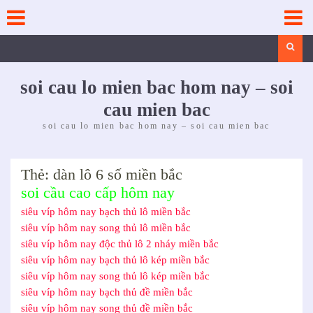
Skip
to
content
Search
soi cau lo mien bac hom nay – soi
cau mien bac
soi cau lo mien bac hom nay – soi cau mien bac
Thẻ:
dàn lô 6 số miền bắc
soi cầu cao cấp hôm nay
siêu víp hôm nay bạch thủ lô miền bắc
siêu víp hôm nay song thủ lô miền bắc
siêu víp hôm nay độc thủ lô 2 nháy miền bắc
siêu víp hôm nay bạch thủ lô kép miền bắc
siêu víp hôm nay song thủ lô kép miền bắc
siêu víp hôm nay bạch thủ đề miền bắc
siêu víp hôm nay song thủ đề miền bắc