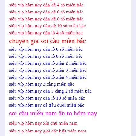
siêu víp hôm nay dàn đề 4 số miền bắc
siêu víp hôm nay dàn đề 6 số miền bắc
siêu víp hôm nay dàn đề 8 số miền bắc
siêu víp hôm nay dàn đề 10 số miền bắc
siêu víp hôm nay dàn lô 4 số miền bắc
chuyên gia soi cầu miền bắc
siêu víp hôm nay dàn lô 6 số miền bắc
siêu víp hôm nay dàn lô 8 số miền bắc
siêu víp hôm nay dàn lô xiên 2 miền bắc
siêu víp hôm nay dàn lô xiên 3 miền bắc
siêu víp hôm nay dàn lô xiên 4 miền bắc
siêu víp hôm nay 3 càng miền bắc
siêu víp hôm nay dàn 3 càng 2 số miền bắc
siêu víp hôm nay dàn lô 10 số miền bắc
siêu víp hôm nay đề đầu đuôi miền bắc
soi cầu miền nam ăn to hôm nay
siêu víp hôm nay xỉu chủ miền nam
siêu víp hôm nay giải đặc biệt miền nam