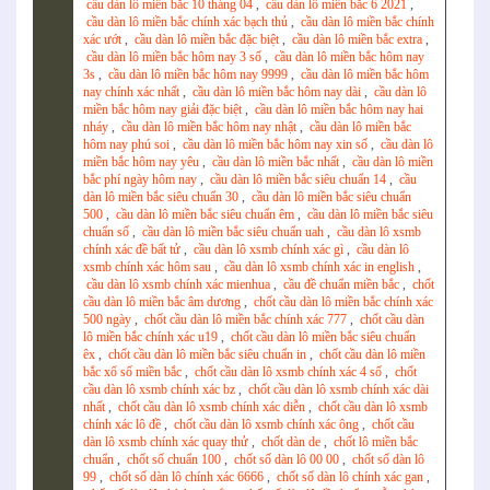
cầu dàn lô miền bắc 10 tháng 04
,
cầu dàn lô miền bắc 6 2021
,
cầu dàn lô miền bắc chính xác bạch thủ
,
cầu dàn lô miền bắc chính
xác ướt
,
cầu dàn lô miền bắc đặc biệt
,
cầu dàn lô miền bắc extra
,
cầu dàn lô miền bắc hôm nay 3 số
,
cầu dàn lô miền bắc hôm nay
3s
,
cầu dàn lô miền bắc hôm nay 9999
,
cầu dàn lô miền bắc hôm
nay chính xác nhất
,
cầu dàn lô miền bắc hôm nay dài
,
cầu dàn lô
miền bắc hôm nay giải đặc biệt
,
cầu dàn lô miền bắc hôm nay hai
nháy
,
cầu dàn lô miền bắc hôm nay nhật
,
cầu dàn lô miền bắc
hôm nay phú soi
,
cầu dàn lô miền bắc hôm nay xin số
,
cầu dàn lô
miền bắc hôm nay yêu
,
cầu dàn lô miền bắc nhất
,
cầu dàn lô miền
bắc phí ngày hôm nay
,
cầu dàn lô miền bắc siêu chuẩn 14
,
cầu
dàn lô miền bắc siêu chuẩn 30
,
cầu dàn lô miền bắc siêu chuẩn
500
,
cầu dàn lô miền bắc siêu chuẩn êm
,
cầu dàn lô miền bắc siêu
chuẩn số
,
cầu dàn lô miền bắc siêu chuẩn uah
,
cầu dàn lô xsmb
chính xác đề bất tử
,
cầu dàn lô xsmb chính xác gì
,
cầu dàn lô
xsmb chính xác hôm sau
,
cầu dàn lô xsmb chính xác in english
,
cầu dàn lô xsmb chính xác mienhua
,
cầu đề chuẩn miền bắc
,
chốt
cầu dàn lô miền bắc âm dương
,
chốt cầu dàn lô miền bắc chính xác
500 ngày
,
chốt cầu dàn lô miền bắc chính xác 777
,
chốt cầu dàn
lô miền bắc chính xác u19
,
chốt cầu dàn lô miền bắc siêu chuẩn
êx
,
chốt cầu dàn lô miền bắc siêu chuẩn in
,
chốt cầu dàn lô miền
bắc xổ số miền bắc
,
chốt cầu dàn lô xsmb chính xác 4 số
,
chốt
cầu dàn lô xsmb chính xác bz
,
chốt cầu dàn lô xsmb chính xác dài
nhất
,
chốt cầu dàn lô xsmb chính xác diễn
,
chốt cầu dàn lô xsmb
chính xác lô đề
,
chốt cầu dàn lô xsmb chính xác ông
,
chốt cầu
dàn lô xsmb chính xác quay thử
,
chốt dàn de
,
chốt lô miền bắc
chuẩn
,
chốt số chuẩn 100
,
chốt số dàn lô 00 00
,
chốt số dàn lô
99
,
chốt số dàn lô chính xác 6666
,
chốt số dàn lô chính xác gan
,