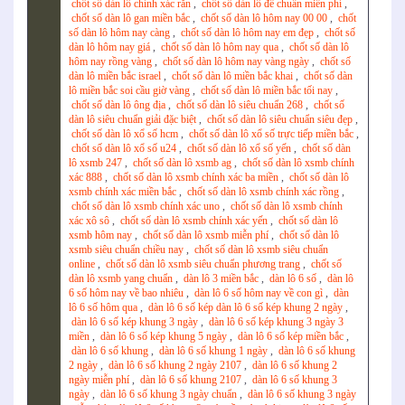
chốt số dàn lô chính xác rắn
,
chốt số dàn lô đề chuẩn miễn phí
,
chốt số dàn lô gan miền bắc
,
chốt số dàn lô hôm nay 00 00
,
chốt
số dàn lô hôm nay càng
,
chốt số dàn lô hôm nay em đẹp
,
chốt số
dàn lô hôm nay giá
,
chốt số dàn lô hôm nay qua
,
chốt số dàn lô
hôm nay rồng vàng
,
chốt số dàn lô hôm nay vàng ngày
,
chốt số
dàn lô miền bắc israel
,
chốt số dàn lô miền bắc khai
,
chốt số dàn
lô miền bắc soi cầu giờ vàng
,
chốt số dàn lô miền bắc tối nay
,
chốt số dàn lô ông địa
,
chốt số dàn lô siêu chuẩn 268
,
chốt số
dàn lô siêu chuẩn giải đặc biệt
,
chốt số dàn lô siêu chuẩn siêu đẹp
,
chốt số dàn lô xổ số hcm
,
chốt số dàn lô xổ số trực tiếp miền bắc
,
chốt số dàn lô xổ số u24
,
chốt số dàn lô xổ số yến
,
chốt số dàn
lô xsmb 247
,
chốt số dàn lô xsmb ag
,
chốt số dàn lô xsmb chính
xác 888
,
chốt số dàn lô xsmb chính xác ba miền
,
chốt số dàn lô
xsmb chính xác miền bắc
,
chốt số dàn lô xsmb chính xác rồng
,
chốt số dàn lô xsmb chính xác uno
,
chốt số dàn lô xsmb chính
xác xô sô
,
chốt số dàn lô xsmb chính xác yến
,
chốt số dàn lô
xsmb hôm nay
,
chốt số dàn lô xsmb miễn phí
,
chốt số dàn lô
xsmb siêu chuẩn chiều nay
,
chốt số dàn lô xsmb siêu chuẩn
online
,
chốt số dàn lô xsmb siêu chuẩn phương trang
,
chốt số
dàn lô xsmb yang chuẩn
,
dàn lô 3 miền bắc
,
dàn lô 6 số
,
dàn lô
6 số hôm nay về bao nhiêu
,
dàn lô 6 số hôm nay về con gì
,
dàn
lô 6 số hôm qua
,
dàn lô 6 số kép dàn lô 6 số kép khung 2 ngày
,
dàn lô 6 số kép khung 3 ngày
,
dàn lô 6 số kép khung 3 ngày 3
miền
,
dàn lô 6 số kép khung 5 ngày
,
dàn lô 6 số kép miền bắc
,
dàn lô 6 số khung
,
dàn lô 6 số khung 1 ngày
,
dàn lô 6 số khung
2 ngày
,
dàn lô 6 số khung 2 ngày 2107
,
dàn lô 6 số khung 2
ngày miễn phí
,
dàn lô 6 số khung 2107
,
dàn lô 6 số khung 3
ngày
,
dàn lô 6 số khung 3 ngày chuẩn
,
dàn lô 6 số khung 3 ngày