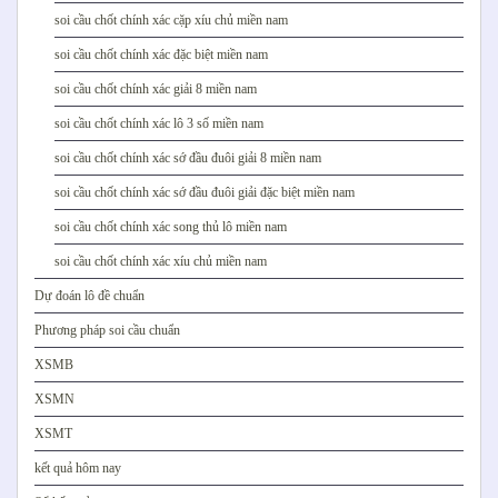
soi cầu chốt chính xác cặp xíu chủ miền nam
soi cầu chốt chính xác đặc biệt miền nam
soi cầu chốt chính xác giải 8 miền nam
soi cầu chốt chính xác lô 3 số miền nam
soi cầu chốt chính xác sớ đầu đuôi giải 8 miền nam
soi cầu chốt chính xác sớ đầu đuôi giải đặc biệt miền nam
soi cầu chốt chính xác song thủ lô miền nam
soi cầu chốt chính xác xíu chủ miền nam
Dự đoán lô đề chuẩn
Phương pháp soi cầu chuẩn
XSMB
XSMN
XSMT
kết quả hôm nay