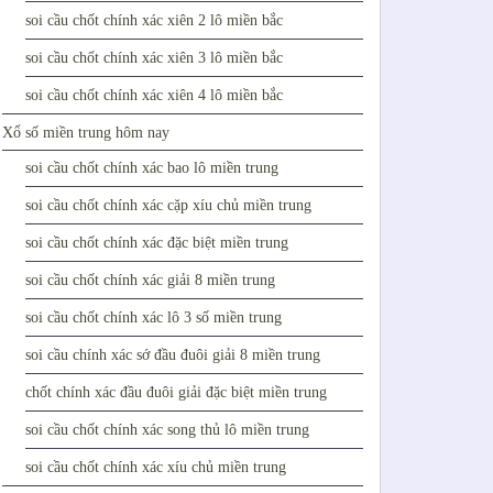
soi cầu chốt chính xác xiên 2 lô miền bắc
soi cầu chốt chính xác xiên 3 lô miền bắc
soi cầu chốt chính xác xiên 4 lô miền bắc
Xổ số miền trung hôm nay
soi cầu chốt chính xác bao lô miền trung
soi cầu chốt chính xác cặp xíu chủ miền trung
soi cầu chốt chính xác đặc biệt miền trung
soi cầu chốt chính xác giải 8 miền trung
soi cầu chốt chính xác lô 3 số miền trung
soi cầu chính xác sớ đầu đuôi giải 8 miền trung
chốt chính xác đầu đuôi giải đặc biệt miền trung
soi cầu chốt chính xác song thủ lô miền trung
soi cầu chốt chính xác xíu chủ miền trung