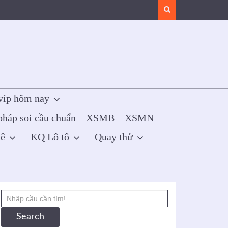
Search
víp hôm nay
háp soi cầu chuẩn
XSMB
XSMN
kê
KQ Lô tô
Quay thử
Search