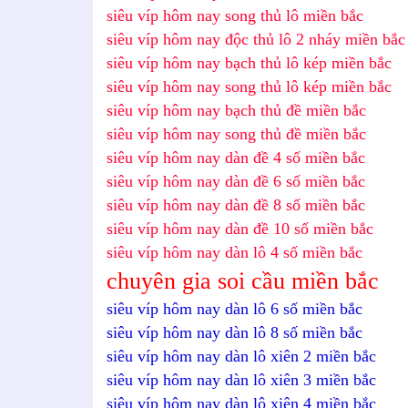
siêu víp hôm nay song thủ lô miền bắc
siêu víp hôm nay độc thủ lô 2 nháy miền bắc
siêu víp hôm nay bạch thủ lô kép miền bắc
siêu víp hôm nay song thủ lô kép miền bắc
siêu víp hôm nay bạch thủ đề miền bắc
siêu víp hôm nay song thủ đề miền bắc
siêu víp hôm nay dàn đề 4 số miền bắc
siêu víp hôm nay dàn đề 6 số miền bắc
siêu víp hôm nay dàn đề 8 số miền bắc
siêu víp hôm nay dàn đề 10 số miền bắc
siêu víp hôm nay dàn lô 4 số miền bắc
chuyên gia soi cầu miền bắc
siêu víp hôm nay dàn lô 6 số miền bắc
siêu víp hôm nay dàn lô 8 số miền bắc
siêu víp hôm nay dàn lô xiên 2 miền bắc
siêu víp hôm nay dàn lô xiên 3 miền bắc
siêu víp hôm nay dàn lô xiên 4 miền bắc