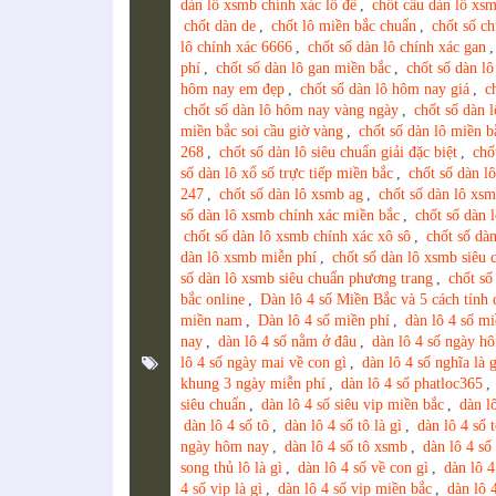
dàn lô xsmb chính xác lô đề
,
chốt cầu dàn lô xs
chốt dàn de
,
chốt lô miền bắc chuẩn
,
chốt số c
lô chính xác 6666
,
chốt số dàn lô chính xác gan
phí
,
chốt số dàn lô gan miền bắc
,
chốt số dàn l
hôm nay em đẹp
,
chốt số dàn lô hôm nay giá
,
c
chốt số dàn lô hôm nay vàng ngày
,
chốt số dàn l
miền bắc soi cầu giờ vàng
,
chốt số dàn lô miền b
268
,
chốt số dàn lô siêu chuẩn giải đặc biệt
,
chố
số dàn lô xổ số trực tiếp miền bắc
,
chốt số dàn l
247
,
chốt số dàn lô xsmb ag
,
chốt số dàn lô xs
số dàn lô xsmb chính xác miền bắc
,
chốt số dàn 
chốt số dàn lô xsmb chính xác xô sô
,
chốt số dà
dàn lô xsmb miễn phí
,
chốt số dàn lô xsmb siêu 
số dàn lô xsmb siêu chuẩn phương trang
,
chốt số
bắc online
,
Dàn lô 4 số Miền Bắc và 5 cách tính đ
miền nam
,
Dàn lô 4 số miền phí
,
dàn lô 4 số mi
nay
,
dàn lô 4 số nằm ở đâu
,
dàn lô 4 số ngày h
lô 4 số ngày mai về con gì
,
dàn lô 4 số nghĩa là g
khung 3 ngày miễn phí
,
dàn lô 4 số phatloc365
,
siêu chuẩn
,
dàn lô 4 số siêu vip miền bắc
,
dàn l
dàn lô 4 số tô
,
dàn lô 4 số tô là gì
,
dàn lô 4 số 
ngày hôm nay
,
dàn lô 4 số tô xsmb
,
dàn lô 4 số 
song thủ lô là gì
,
dàn lô 4 số về con gì
,
dàn lô 4
4 số vip là gì
,
dàn lô 4 số vip miền bắc
,
dàn lô 