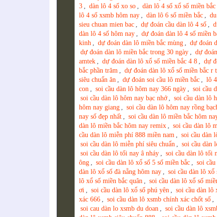
3
,
dàn lô 4 số xo so
,
dàn lô 4 số xổ số miền bắc
lô 4 số xsmb hôm nay
,
dàn lô 6 số miền bắc
,
du
sieu chuan mien bac
,
dự đoán cầu dàn lô 4 số
,
d
dàn lô 4 số hôm nay
,
dự đoán dàn lô 4 số miền b
kinh
,
dự đoán dàn lô miền bắc mùng
,
dự đoán d
dự đoán dàn lô miền bắc trong 30 ngày
,
dự đoán
amtek
,
dự đoán dàn lô xổ số miền bắc 4 8
,
dự đ
bắc phần trăm
,
dự đoán dàn lô xổ số miền bắc r 
siêu chuẩn ăn
,
dự đoán soi cầu lô miền bắc
,
lô 
con
,
soi cầu dàn lô hôm nay 366 ngày
,
soi cầu 
soi cầu dàn lô hôm nay bạc nhớ
,
soi cầu dàn lô 
hôm nay giang
,
soi cầu dàn lô hôm nay rồng bạ
nay số đẹp nhất
,
soi cầu dàn lô miền bắc hôm na
dàn lô miền bắc hôm nay remix
,
soi cầu dàn lô 
cầu dàn lô miễn phí 888 miền nam
,
soi cầu dàn 
soi cầu dàn lô miễn phí siêu chuẩn
,
soi cầu dàn l
soi cầu dàn lô tối nay â nháy
,
soi cầu dàn lô tối 
ông
,
soi cầu dàn lô xổ số 5 số miền bắc
,
soi cầu
dàn lô xổ số đà nẵng hôm nay
,
soi cầu dàn lô xổ 
lô xổ số miền bắc quân
,
soi cầu dàn lô xổ số miề
ơi
,
soi cầu dàn lô xổ số phú yên
,
soi cầu dàn lô 
xác 666
,
soi cầu dàn lô xsmb chính xác chốt số
,
soi cau dàn lo xsmb du doan
,
soi cầu dàn lô xsm