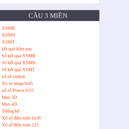
CẦU 3 MIỀN
XSMB
XSMN
XSMT
kết quả hôm nay
Sổ kết quả XSMB
Sổ kết quả XSMN
Sổ kết quả XSMT
xổ số vietlott
Xo so mega 6/45
xổ số Power 6/55
Max 3D
Max 4D
Thống kê
Xổ số điện toán 6x36
Xổ số điện toán 123