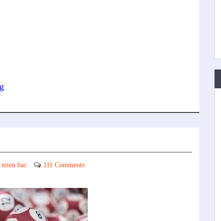
ng
u mien bac
111 Comments