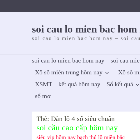
Skip
to
content
soi cau lo mien bac hom 
soi cau lo mien bac hom nay – soi ca
soi cau lo mien bac hom nay – soi cau mie
Xổ số miền trung hôm nay
Xổ số m
XSMT
kết quả hôm nay
Sổ kết quả
sổ mơ
Thẻ:
Dàn lô 4 số siêu chuẩn
soi cầu cao cấp hôm nay
siêu víp hôm nay bạch thủ lô miền bắc