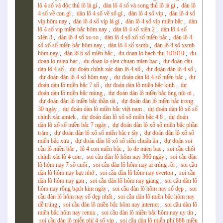
lô 4 số và độc thủ lô là gì
,
dàn lô 4 số và song thủ lô là gì
,
dàn lô
4 số về con gì
,
dàn lô 4 số về số gì
,
dàn lô 4 số vip
,
dàn lô 4 số
vip hôm nay
,
dàn lô 4 số vip là gì
,
dàn lô 4 số vip miền bắc
,
dàn
lô 4 số vip miền bắc hôm nay
,
dàn lô 4 số xiên 2
,
dàn lô 4 số
xiên 3
,
dàn lô 4 số xo so
,
dàn lô 4 số xổ số miền bắc
,
dàn lô 4
số xổ số miền bắc hôm nay
,
dàn lô 4 số xsmb
,
dàn lô 4 số xsmb
hôm nay
,
dàn lô 6 số miền bắc
,
du doan lo bach thu 101010
,
du
doan lo mien bac
,
du doan lo sieu chuan mien bac
,
dự đoán cầu
dàn lô 4 số
,
dự đoán chính xác dàn lô 4 số
,
dự đoán dàn lô 4 số
,
dự đoán dàn lô 4 số hôm nay
,
dự đoán dàn lô 4 số miền bắc
,
dự
đoán dàn lô miền bắc 7 số
,
dự đoán dàn lô miền bắc kinh
,
dự
đoán dàn lô miền bắc mùng
,
dự đoán dàn lô miền bắc ông nội ơi
,
dự đoán dàn lô miền bắc thần tài
,
dự đoán dàn lô miền bắc trong
30 ngày
,
dự đoán dàn lô miền bắc việt nam
,
dự đoán dàn lô xổ số
chính xác amtek
,
dự đoán dàn lô xổ số miền bắc 4 8
,
dự đoán
dàn lô xổ số miền bắc 7 ngày
,
dự đoán dàn lô xổ số miền bắc phần
trăm
,
dự đoán dàn lô xổ số miền bắc r tây
,
dự đoán dàn lô xổ số
miền bắc xưa
,
dự đoán dàn lô xổ số siêu chuẩn ăn
,
dự đoán soi
cầu lô miền bắc
,
lô 4 con miền bắc
,
lo de mien bac
,
soi cầu chốt
chính xác lô 4 con
,
soi cầu dàn lô hôm nay 366 ngày
,
soi cầu dàn
lô hôm nay 7 số cuối
,
soi cầu dàn lô hôm nay ai trúng rồi
,
soi cầu
dàn lô hôm nay bạc nhớ
,
soi cầu dàn lô hôm nay everton
,
soi cầu
dàn lô hôm nay gan
,
soi cầu dàn lô hôm nay giang
,
soi cầu dàn lô
hôm nay rồng bạch kim ngày
,
soi cầu dàn lô hôm nay số đẹp
,
soi
cầu dàn lô hôm nay số đẹp nhất
,
soi cầu dàn lô miền bắc hôm nay
dễ trúng
,
soi cầu dàn lô miền bắc hôm nay internet
,
soi cầu dàn lô
miền bắc hôm nay remix
,
soi cầu dàn lô miền bắc hôm nay uy tín
,
soi cầu dàn lô miễn phí 4 số vip
,
soi cầu dàn lô miễn phí 888 miền