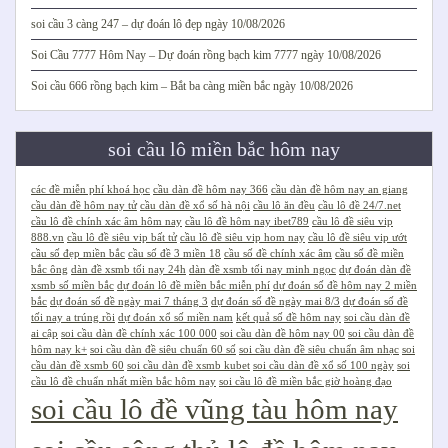
soi cầu 3 càng 247 – dự đoán lô đẹp ngày 10/08/2026
Soi Cầu 7777 Hôm Nay – Dự đoán rồng bạch kim 7777 ngày 10/08/2026
Soi cầu 666 rồng bạch kim – Bắt ba càng miền bắc ngày 10/08/2026
soi cầu lô miền bắc hôm nay
các đề miễn phí khoá học
cầu dàn đề hôm nay 366
cầu dàn đề hôm nay an giang
cầu dàn đề hôm nay tử
cầu dàn đề xổ số hà nội
cầu lô ăn đều
cầu lô đề 24/7.net
cầu lô đề chính xác âm hôm nay
cầu lô đề hôm nay ibet789
cầu lô đề siêu vip
888.vn
cầu lô đề siêu vip bất tử
cầu lô đề siêu vip hom nay
cầu lô đề siêu vip ướt
cầu số đẹp miền bắc
cầu số đề 3 miền 18
cầu số đề chính xác âm
cầu số đề miền
bắc ông
dàn đề xsmb tối nay 24h
dàn đề xsmb tối nay minh ngọc
dự đoán dàn đề
xsmb số miền bắc
dự đoán lô đề miền bắc miễn phí
dự đoán số đề hôm nay 2 miền
bắc
dự đoán số đề ngày mai 7 tháng 3
dự đoán số đề ngày mai 8/3
dự đoán số đề
tối nay a trúng rồi
dự đoán xổ số miền nam
kết quả số đề hôm nay
soi cầu dàn đề
ai cập
soi cầu dàn đề chính xác 100 000
soi cầu dàn đề hôm nay 00
soi cầu dàn đề
hôm nay k+
soi cầu dàn đề siêu chuẩn 60 số
soi cầu dàn đề siêu chuẩn âm nhạc
soi
cầu dàn đề xsmb 60
soi cầu dàn đề xsmb kubet
soi cầu dàn đề xổ số 100 ngày
soi
cầu lô đề chuẩn nhất miền bắc hôm nay
soi cầu lô đề miền bắc giờ hoàng đạo
soi cầu lô đề vũng tàu hôm nay