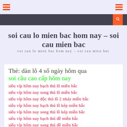
Skip
to
content
Search
soi cau lo mien bac hom nay – soi
cau mien bac
soi cau lo mien bac hom nay – soi cau mien bac
Thẻ:
dàn lô 4 số ngày hôm qua
soi cầu cao cấp hôm nay
siêu víp hôm nay bạch thủ lô miền bắc
siêu víp hôm nay song thủ lô miền bắc
siêu víp hôm nay độc thủ lô 2 nháy miền bắc
siêu víp hôm nay bạch thủ lô kép miền bắc
siêu víp hôm nay song thủ lô kép miền bắc
siêu víp hôm nay bạch thủ đề miền bắc
siêu víp hôm nay song thủ đề miền bắc