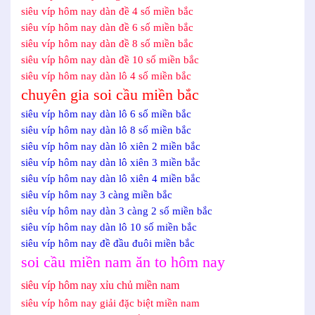
siêu víp hôm nay dàn đề 4 số miền bắc
siêu víp hôm nay dàn đề 6 số miền bắc
siêu víp hôm nay dàn đề 8 số miền bắc
siêu víp hôm nay dàn đề 10 số miền bắc
siêu víp hôm nay dàn lô 4 số miền bắc
chuyên gia soi cầu miền bắc
siêu víp hôm nay dàn lô 6 số miền bắc
siêu víp hôm nay dàn lô 8 số miền bắc
siêu víp hôm nay dàn lô xiên 2 miền bắc
siêu víp hôm nay dàn lô xiên 3 miền bắc
siêu víp hôm nay dàn lô xiên 4 miền bắc
siêu víp hôm nay 3 càng miền bắc
siêu víp hôm nay dàn 3 càng 2 số miền bắc
siêu víp hôm nay dàn lô 10 số miền bắc
siêu víp hôm nay đề đầu đuôi miền bắc
soi cầu miền nam ăn to hôm nay
siêu víp hôm nay xỉu chủ miền nam
siêu víp hôm nay giải đặc biệt miền nam