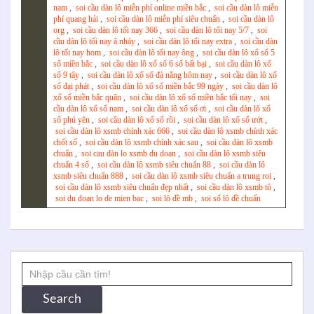
nam
,
soi cầu dàn lô miễn phí online miền bắc
,
soi cầu dàn lô miễn
phí quang hải
,
soi cầu dàn lô miễn phí siêu chuẩn
,
soi cầu dàn lô
org
,
soi cầu dàn lô tối nay 366
,
soi cầu dàn lô tối nay 5/7
,
soi
cầu dàn lô tối nay â nháy
,
soi cầu dàn lô tối nay extra
,
soi cầu dàn
lô tối nay hom
,
soi cầu dàn lô tối nay ông
,
soi cầu dàn lô xổ số 5
số miền bắc
,
soi cầu dàn lô xổ số 6 số bất bại
,
soi cầu dàn lô xổ
số 9 tây
,
soi cầu dàn lô xổ số đà nẵng hôm nay
,
soi cầu dàn lô xổ
số đại phát
,
soi cầu dàn lô xổ số miền bắc 99 ngày
,
soi cầu dàn lô
xổ số miền bắc quân
,
soi cầu dàn lô xổ số miền bắc tối nay
,
soi
cầu dàn lô xổ số nam
,
soi cầu dàn lô xổ số ơi
,
soi cầu dàn lô xổ
số phú yên
,
soi cầu dàn lô xổ số rồi
,
soi cầu dàn lô xổ số ướt
,
soi cầu dàn lô xsmb chính xác 666
,
soi cầu dàn lô xsmb chính xác
chốt số
,
soi cầu dàn lô xsmb chính xác sau
,
soi cầu dàn lô xsmb
chuẩn
,
soi cau dàn lo xsmb du doan
,
soi cầu dàn lô xsmb siêu
chuẩn 4 số
,
soi cầu dàn lô xsmb siêu chuẩn 88
,
soi cầu dàn lô
xsmb siêu chuẩn 888
,
soi cầu dàn lô xsmb siêu chuẩn a trung roi
,
soi cầu dàn lô xsmb siêu chuẩn đẹp nhất
,
soi cầu dàn lô xsmb tô
,
soi du doan lo de mien bac
,
soi lô đề mb
,
soi số lô đề chuẩn
Search