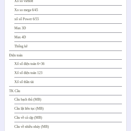
Xổ số vietlott
Xo so mega 6/45
xổ số Power 6/55
Max 3D
Max 4D
Thống kê
Điện toán
Xổ số điện toán 6×36
Xổ số điện toán 123
Xổ số thần tài
TK Cầu
Cầu bạch thủ (MB)
Cầu lật liên tục (MB)
Cầu về cả cặp (MB)
Cầu về nhiều nháy (MB)