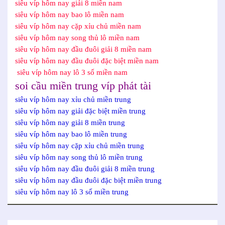
siêu víp hôm nay giải 8 miền nam
siêu víp hôm nay bao lô miền nam
siêu víp hôm nay cặp xỉu chủ miền nam
siêu víp hôm nay song thủ lô miền nam
siêu víp hôm nay đầu đuôi giải 8 miền nam
siêu víp hôm nay đầu đuôi đặc biệt miền nam
siêu víp hôm nay lô 3 số miền nam
soi cầu miền trung víp phát tài
siêu víp hôm nay xỉu chủ miền trung
siêu víp hôm nay giải đặc biệt miền trung
siêu víp hôm nay giải 8 miền trung
siêu víp hôm nay bao lô miền trung
siêu víp hôm nay cặp xỉu chủ miền trung
siêu víp hôm nay song thủ lô miền trung
siêu víp hôm nay đầu đuôi giải 8 miền trung
siêu víp hôm nay đầu đuôi đặc biệt miền trung
siêu víp hôm nay lô 3 số miền trung