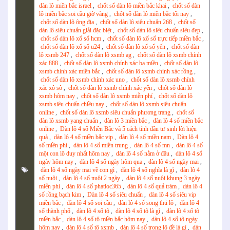
dàn lô miền bắc israel
,
chốt số dàn lô miền bắc khai
,
chốt số dàn
lô miền bắc soi cầu giờ vàng
,
chốt số dàn lô miền bắc tối nay
,
chốt số dàn lô ông địa
,
chốt số dàn lô siêu chuẩn 268
,
chốt số
dàn lô siêu chuẩn giải đặc biệt
,
chốt số dàn lô siêu chuẩn siêu đẹp
,
chốt số dàn lô xổ số hcm
,
chốt số dàn lô xổ số trực tiếp miền bắc
,
chốt số dàn lô xổ số u24
,
chốt số dàn lô xổ số yến
,
chốt số dàn
lô xsmb 247
,
chốt số dàn lô xsmb ag
,
chốt số dàn lô xsmb chính
xác 888
,
chốt số dàn lô xsmb chính xác ba miền
,
chốt số dàn lô
xsmb chính xác miền bắc
,
chốt số dàn lô xsmb chính xác rồng
,
chốt số dàn lô xsmb chính xác uno
,
chốt số dàn lô xsmb chính
xác xô sô
,
chốt số dàn lô xsmb chính xác yến
,
chốt số dàn lô
xsmb hôm nay
,
chốt số dàn lô xsmb miễn phí
,
chốt số dàn lô
xsmb siêu chuẩn chiều nay
,
chốt số dàn lô xsmb siêu chuẩn
online
,
chốt số dàn lô xsmb siêu chuẩn phương trang
,
chốt số
dàn lô xsmb yang chuẩn
,
dàn lô 3 miền bắc
,
dàn lô 4 số miền bắc
online
,
Dàn lô 4 số Miền Bắc và 5 cách tính đầu tư sinh lời hiệu
quả
,
dàn lô 4 số miền bắc vip
,
dàn lô 4 số miền nam
,
Dàn lô 4
số miền phí
,
dàn lô 4 số miền trung
,
dàn lô 4 số mn
,
dàn lô 4 số
một con lô duy nhất hôm nay
,
dàn lô 4 số nằm ở đâu
,
dàn lô 4 số
ngày hôm nay
,
dàn lô 4 số ngày hôm qua
,
dàn lô 4 số ngày mai
,
dàn lô 4 số ngày mai về con gì
,
dàn lô 4 số nghĩa là gì
,
dàn lô 4
số nuôi
,
dàn lô 4 số nuôi 2 ngày
,
dàn lô 4 số nuôi khung 3 ngày
miễn phí
,
dàn lô 4 số phatloc365
,
dàn lô 4 số quả trám
,
dàn lô 4
số rồng bạch kim
,
Dàn lô 4 số siêu chuẩn
,
dàn lô 4 số siêu vip
miền bắc
,
dàn lô 4 số soi cầu
,
dàn lô 4 số song thủ lô
,
dàn lô 4
số thành phố
,
dàn lô 4 số tô
,
dàn lô 4 số tô là gì
,
dàn lô 4 số tô
miền bắc
,
dàn lô 4 số tô miền bắc hôm nay
,
dàn lô 4 số tô ngày
hôm nay
,
dàn lô 4 số tô xsmb
,
dàn lô 4 số trong lô đề là gì
,
dàn