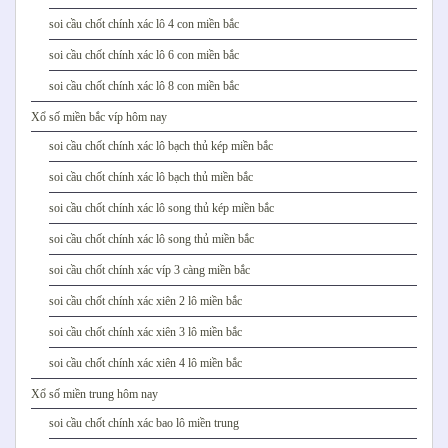
soi cầu chốt chính xác lô 4 con miền bắc
soi cầu chốt chính xác lô 6 con miền bắc
soi cầu chốt chính xác lô 8 con miền bắc
Xổ số miền bắc víp hôm nay
soi cầu chốt chính xác lô bạch thủ kép miền bắc
soi cầu chốt chính xác lô bạch thủ miền bắc
soi cầu chốt chính xác lô song thủ kép miền bắc
soi cầu chốt chính xác lô song thủ miền bắc
soi cầu chốt chính xác víp 3 càng miền bắc
soi cầu chốt chính xác xiên 2 lô miền bắc
soi cầu chốt chính xác xiên 3 lô miền bắc
soi cầu chốt chính xác xiên 4 lô miền bắc
Xổ số miền trung hôm nay
soi cầu chốt chính xác bao lô miền trung