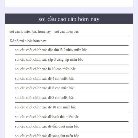
soi cầu cao cấp hôm nay
soi cau lo mien bac hom nay – soi cau mien bac
Xổ số miền bắc hôm nay
soi cầu chốt chính xác độc thủ lô 2 nháy miền bắc
soi cầu chốt chính xác cặp 3 càng víp miền bắc
soi cầu chốt chính xác lô 10 con miền bắc
soi cầu chốt chính xác đề 4 con miền bắc
soi cầu chốt chính xác đề 6 con miền bắc
soi cầu chốt chính xác đề 8 con miền bắc
soi cầu chốt chính xác đề 10 con miền bắc
soi cầu chốt chính xác đề bạch thủ miền bắc
soi cầu chốt chính xác đề đầu đuôi miền bắc
soi cầu chốt chính xác đề song thủ miền bắc