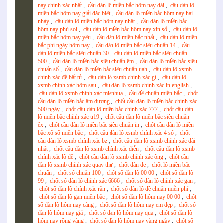
nay chính xác nhất
,
cầu dàn lô miền bắc hôm nay dài
,
cầu dàn lô
miền bắc hôm nay giải đặc biệt
,
cầu dàn lô miền bắc hôm nay hai
nháy
,
cầu dàn lô miền bắc hôm nay nhật
,
cầu dàn lô miền bắc
hôm nay phú soi
,
cầu dàn lô miền bắc hôm nay xin số
,
cầu dàn lô
miền bắc hôm nay yêu
,
cầu dàn lô miền bắc nhất
,
cầu dàn lô miền
bắc phí ngày hôm nay
,
cầu dàn lô miền bắc siêu chuẩn 14
,
cầu
dàn lô miền bắc siêu chuẩn 30
,
cầu dàn lô miền bắc siêu chuẩn
500
,
cầu dàn lô miền bắc siêu chuẩn êm
,
cầu dàn lô miền bắc siêu
chuẩn số
,
cầu dàn lô miền bắc siêu chuẩn uah
,
cầu dàn lô xsmb
chính xác đề bất tử
,
cầu dàn lô xsmb chính xác gì
,
cầu dàn lô
xsmb chính xác hôm sau
,
cầu dàn lô xsmb chính xác in english
,
cầu dàn lô xsmb chính xác mienhua
,
cầu đề chuẩn miền bắc
,
chốt
cầu dàn lô miền bắc âm dương
,
chốt cầu dàn lô miền bắc chính xác
500 ngày
,
chốt cầu dàn lô miền bắc chính xác 777
,
chốt cầu dàn
lô miền bắc chính xác u19
,
chốt cầu dàn lô miền bắc siêu chuẩn
êx
,
chốt cầu dàn lô miền bắc siêu chuẩn in
,
chốt cầu dàn lô miền
bắc xổ số miền bắc
,
chốt cầu dàn lô xsmb chính xác 4 số
,
chốt
cầu dàn lô xsmb chính xác bz
,
chốt cầu dàn lô xsmb chính xác dài
nhất
,
chốt cầu dàn lô xsmb chính xác diễn
,
chốt cầu dàn lô xsmb
chính xác lô đề
,
chốt cầu dàn lô xsmb chính xác ông
,
chốt cầu
dàn lô xsmb chính xác quay thử
,
chốt dàn de
,
chốt lô miền bắc
chuẩn
,
chốt số chuẩn 100
,
chốt số dàn lô 00 00
,
chốt số dàn lô
99
,
chốt số dàn lô chính xác 6666
,
chốt số dàn lô chính xác gan
,
chốt số dàn lô chính xác rắn
,
chốt số dàn lô đề chuẩn miễn phí
,
chốt số dàn lô gan miền bắc
,
chốt số dàn lô hôm nay 00 00
,
chốt
số dàn lô hôm nay càng
,
chốt số dàn lô hôm nay em đẹp
,
chốt số
dàn lô hôm nay giá
,
chốt số dàn lô hôm nay qua
,
chốt số dàn lô
hôm nay rồng vàng
,
chốt số dàn lô hôm nay vàng ngày
,
chốt số