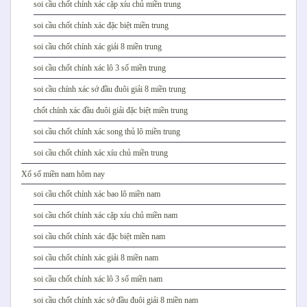
soi cầu chốt chính xác cặp xíu chủ miền trung
soi cầu chốt chính xác đặc biệt miền trung
soi cầu chốt chính xác giải 8 miền trung
soi cầu chốt chính xác lô 3 số miền trung
soi cầu chính xác sớ đầu đuôi giải 8 miền trung
chốt chính xác đầu đuôi giải đặc biệt miền trung
soi cầu chốt chính xác song thủ lô miền trung
soi cầu chốt chính xác xíu chủ miền trung
Xổ số miền nam hôm nay
soi cầu chốt chính xác bao lô miền nam
soi cầu chốt chính xác cặp xíu chủ miền nam
soi cầu chốt chính xác đặc biệt miền nam
soi cầu chốt chính xác giải 8 miền nam
soi cầu chốt chính xác lô 3 số miền nam
soi cầu chốt chính xác sớ đầu đuôi giải 8 miền nam