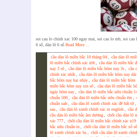
soi cau lo chinh xac 100 ngay mai, soi cau lo mb, soi cau lo
6 số, dàn lô 6 số
Read More …
cầu dàn lô miền bắc 10 tháng 04
,
cầu dàn lô miề
lô miền bắc chính xác ướt
,
cầu dàn lô miền bắc đ
nay 3 số
,
cầu dàn lô miền bắc hôm nay 3s
,
cầu 
chính xác nhất
,
cầu dàn lô miền bắc hôm nay dài
bắc hôm nay hai nháy
,
cầu dàn lô miền bắc hôm 
miền bắc hôm nay xin số
,
cầu dàn lô miền bắc h
ngày hôm nay
,
cầu dàn lô miền bắc siêu chuẩn 1
chuẩn 500
,
cầu dàn lô miền bắc siêu chuẩn êm
,
chuẩn uah
,
cầu dàn lô xsmb chính xác đề bất tử
sau
,
cầu dàn lô xsmb chính xác in english
,
cầu 
cầu dàn lô miền bắc âm dương
,
chốt cầu dàn lô 
xác 777
,
chốt cầu dàn lô miền bắc chính xác u19
bắc siêu chuẩn in
,
chốt cầu dàn lô miền bắc xổ s
lô xsmb chính xác bz
,
chốt cầu dàn lô xsmb chín