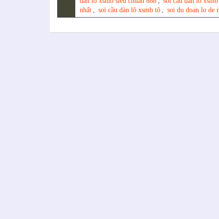
dàn lô xsmb siêu chuẩn 888
,
soi cầu dàn lô xsmb 
nhất
,
soi cầu dàn lô xsmb tô
,
soi du doan lo de 