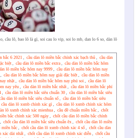
, cầu lô, bao lô là gì, soi cau lo vip, soi lo mb, dan lo 6 so, dàn lô
n bắc 6 2021
,
cầu dàn lô miền bắc chính xác bạch thủ
,
cầu dàn
ặc biệt
,
cầu dàn lô miền bắc extra
,
cầu dàn lô miền bắc hôm
dàn lô miền bắc hôm nay 9999
,
cầu dàn lô miền bắc hôm nay
,
cầu dàn lô miền bắc hôm nay giải đặc biệt
,
cầu dàn lô miền
nay nhật
,
cầu dàn lô miền bắc hôm nay phú soi
,
cầu dàn lô
ôm nay yêu
,
cầu dàn lô miền bắc nhất
,
cầu dàn lô miền bắc phí
4
,
cầu dàn lô miền bắc siêu chuẩn 30
,
cầu dàn lô miền bắc siêu
cầu dàn lô miền bắc siêu chuẩn số
,
cầu dàn lô miền bắc siêu
,
cầu dàn lô xsmb chính xác gì
,
cầu dàn lô xsmb chính xác hôm
dàn lô xsmb chính xác mienhua
,
cầu đề chuẩn miền bắc
,
chốt
miền bắc chính xác 500 ngày
,
chốt cầu dàn lô miền bắc chính
,
chốt cầu dàn lô miền bắc siêu chuẩn êx
,
chốt cầu dàn lô miền
ố miền bắc
,
chốt cầu dàn lô xsmb chính xác 4 số
,
chốt cầu dàn
h xác dài nhất
,
chốt cầu dàn lô xsmb chính xác diễn
,
chốt cầu