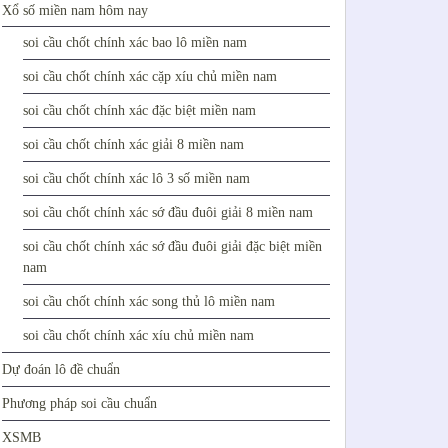
Xổ số miền nam hôm nay
soi cầu chốt chính xác bao lô miền nam
soi cầu chốt chính xác cặp xíu chủ miền nam
soi cầu chốt chính xác đặc biệt miền nam
soi cầu chốt chính xác giải 8 miền nam
soi cầu chốt chính xác lô 3 số miền nam
soi cầu chốt chính xác sớ đầu đuôi giải 8 miền nam
soi cầu chốt chính xác sớ đầu đuôi giải đặc biệt miền
nam
soi cầu chốt chính xác song thủ lô miền nam
soi cầu chốt chính xác xíu chủ miền nam
Dự đoán lô đề chuẩn
Phương pháp soi cầu chuẩn
XSMB