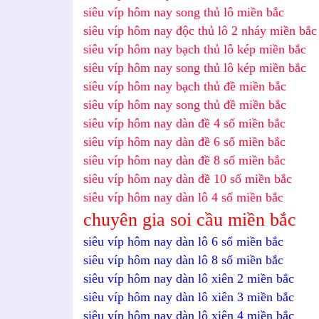
siêu víp hôm nay song thủ lô miền bắc
siêu víp hôm nay độc thủ lô 2 nháy miền bắc
siêu víp hôm nay bạch thủ lô kép miền bắc
siêu víp hôm nay song thủ lô kép miền bắc
siêu víp hôm nay bạch thủ đề miền bắc
siêu víp hôm nay song thủ đề miền bắc
siêu víp hôm nay dàn đề 4 số miền bắc
siêu víp hôm nay dàn đề 6 số miền bắc
siêu víp hôm nay dàn đề 8 số miền bắc
siêu víp hôm nay dàn đề 10 số miền bắc
siêu víp hôm nay dàn lô 4 số miền bắc
chuyên gia soi cầu miền bắc
siêu víp hôm nay dàn lô 6 số miền bắc
siêu víp hôm nay dàn lô 8 số miền bắc
siêu víp hôm nay dàn lô xiên 2 miền bắc
siêu víp hôm nay dàn lô xiên 3 miền bắc
siêu víp hôm nay dàn lô xiên 4 miền bắc