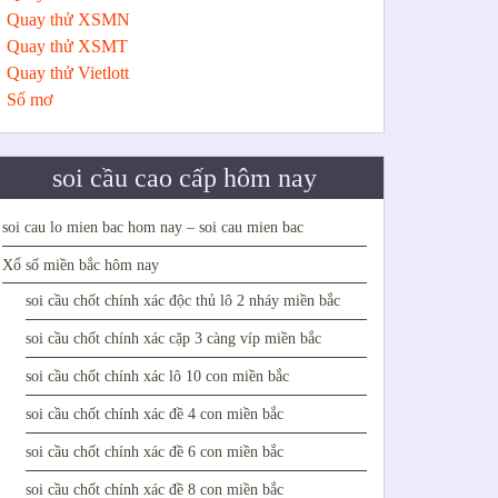
Quay thử XSMN
Quay thử XSMT
Quay thử Vietlott
Sổ mơ
soi cầu cao cấp hôm nay
soi cau lo mien bac hom nay – soi cau mien bac
Xổ số miền bắc hôm nay
soi cầu chốt chính xác độc thủ lô 2 nháy miền bắc
soi cầu chốt chính xác cặp 3 càng víp miền bắc
soi cầu chốt chính xác lô 10 con miền bắc
soi cầu chốt chính xác đề 4 con miền bắc
soi cầu chốt chính xác đề 6 con miền bắc
soi cầu chốt chính xác đề 8 con miền bắc