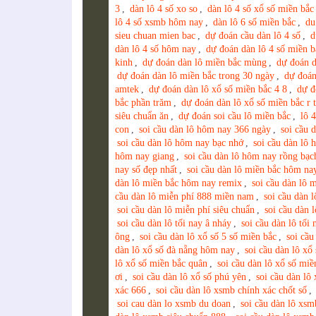
3
,
dàn lô 4 số xo so
,
dàn lô 4 số xổ số miền bắc
lô 4 số xsmb hôm nay
,
dàn lô 6 số miền bắc
,
du
sieu chuan mien bac
,
dự đoán cầu dàn lô 4 số
,
d
dàn lô 4 số hôm nay
,
dự đoán dàn lô 4 số miền b
kinh
,
dự đoán dàn lô miền bắc mùng
,
dự đoán d
dự đoán dàn lô miền bắc trong 30 ngày
,
dự đoán
amtek
,
dự đoán dàn lô xổ số miền bắc 4 8
,
dự đ
bắc phần trăm
,
dự đoán dàn lô xổ số miền bắc r 
siêu chuẩn ăn
,
dự đoán soi cầu lô miền bắc
,
lô 
con
,
soi cầu dàn lô hôm nay 366 ngày
,
soi cầu 
soi cầu dàn lô hôm nay bạc nhớ
,
soi cầu dàn lô 
hôm nay giang
,
soi cầu dàn lô hôm nay rồng bạ
nay số đẹp nhất
,
soi cầu dàn lô miền bắc hôm na
dàn lô miền bắc hôm nay remix
,
soi cầu dàn lô 
cầu dàn lô miễn phí 888 miền nam
,
soi cầu dàn 
soi cầu dàn lô miễn phí siêu chuẩn
,
soi cầu dàn l
soi cầu dàn lô tối nay â nháy
,
soi cầu dàn lô tối 
ông
,
soi cầu dàn lô xổ số 5 số miền bắc
,
soi cầu
dàn lô xổ số đà nẵng hôm nay
,
soi cầu dàn lô xổ 
lô xổ số miền bắc quân
,
soi cầu dàn lô xổ số miề
ơi
,
soi cầu dàn lô xổ số phú yên
,
soi cầu dàn lô 
xác 666
,
soi cầu dàn lô xsmb chính xác chốt số
,
soi cau dàn lo xsmb du doan
,
soi cầu dàn lô xsm