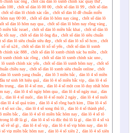
mb chính xác ông
,
chốt cầu dàn lô xsmb chính xác quay thử
,
huẩn 100
,
chốt số dàn lô 00 00
,
chốt số dàn lô 99
,
chốt số dàn
,
chốt số dàn lô chính xác rắn
,
chốt số dàn lô đề chuẩn miễn
ô hôm nay 00 00
,
chốt số dàn lô hôm nay càng
,
chốt số dàn lô
hốt số dàn lô hôm nay qua
,
chốt số dàn lô hôm nay rồng vàng
,
ô miền bắc israel
,
chốt số dàn lô miền bắc khai
,
chốt số dàn lô
ắc tối nay
,
chốt số dàn lô ông địa
,
chốt số dàn lô siêu chuẩn
t số dàn lô siêu chuẩn siêu đẹp
,
chốt số dàn lô xổ số hcm
,
chốt
ô xổ số u24
,
chốt số dàn lô xổ số yến
,
chốt số dàn lô xsmb
mb chính xác 888
,
chốt số dàn lô xsmb chính xác ba miền
,
chốt
lô xsmb chính xác rồng
,
chốt số dàn lô xsmb chính xác uno
,
n lô xsmb chính xác yến
,
chốt số dàn lô xsmb hôm nay
,
chốt số
chuẩn chiều nay
,
chốt số dàn lô xsmb siêu chuẩn online
,
chốt
 dàn lô xsmb yang chuẩn
,
dàn lô 3 miền bắc
,
dàn lô 4 số miền
ầu tư sinh lời hiệu quả
,
dàn lô 4 số miền bắc vip
,
dàn lô 4 số
ền trung
,
dàn lô 4 số mn
,
dàn lô 4 số một con lô duy nhất hôm
ôm nay
,
dàn lô 4 số ngày hôm qua
,
dàn lô 4 số ngày mai
,
dàn
ì
,
dàn lô 4 số nuôi
,
dàn lô 4 số nuôi 2 ngày
,
dàn lô 4 số nuôi
dàn lô 4 số quả trám
,
dàn lô 4 số rồng bạch kim
,
Dàn lô 4 số
ô 4 số soi cầu
,
dàn lô 4 số song thủ lô
,
dàn lô 4 số thành phố
,
tô miền bắc
,
dàn lô 4 số tô miền bắc hôm nay
,
dàn lô 4 số tô
trong lô đề là gì
,
dàn lô 4 số và độc thủ lô là gì
,
dàn lô 4 số và
 số về số gì
,
dàn lô 4 số vip
,
dàn lô 4 số vip hôm nay
,
dàn lô
4 số vip miền bắc hôm nay
,
dàn lô 4 số xiên 2
,
dàn lô 4 số xiên