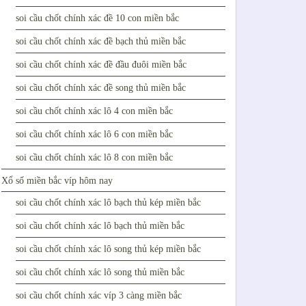
soi cầu chốt chính xác đề 10 con miền bắc
soi cầu chốt chính xác đề bạch thủ miền bắc
soi cầu chốt chính xác đề đầu đuôi miền bắc
soi cầu chốt chính xác đề song thủ miền bắc
soi cầu chốt chính xác lô 4 con miền bắc
soi cầu chốt chính xác lô 6 con miền bắc
soi cầu chốt chính xác lô 8 con miền bắc
Xổ số miền bắc víp hôm nay
soi cầu chốt chính xác lô bạch thủ kép miền bắc
soi cầu chốt chính xác lô bạch thủ miền bắc
soi cầu chốt chính xác lô song thủ kép miền bắc
soi cầu chốt chính xác lô song thủ miền bắc
soi cầu chốt chính xác víp 3 càng miền bắc