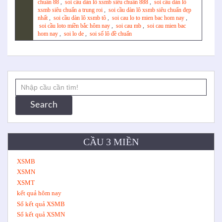
chuẩn 88
,
soi cầu dàn lô xsmb siêu chuẩn 888
,
soi cầu dàn lô
xsmb siêu chuẩn a trung roi
,
soi cầu dàn lô xsmb siêu chuẩn đẹp
nhất
,
soi cầu dàn lô xsmb tô
,
soi cau lo to mien bac hom nay
,
soi cầu loto miền bắc hôm nay
,
soi cau mb
,
soi cau mien bac
hom nay
,
soi lo de
,
soi số lô đề chuẩn
Search
CẦU 3 MIỀN
XSMB
XSMN
XSMT
kết quả hôm nay
Sổ kết quả XSMB
Sổ kết quả XSMN