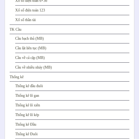
Xổ số điện toán 6×36
Xổ số điện toán 123
Xổ số thần tài
TK Cầu
Cầu bạch thủ (MB)
Cầu lật liên tục (MB)
Cầu về cả cặp (MB)
Cầu về nhiều nháy (MB)
Thống kê
Thống kê đầu đuôi
Thống kê lô gan
Thống kê lô xiên
Thống kê lô kép
Thống kê Đầu
Thống kê Đuôi