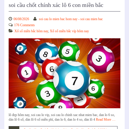
soi cầu chốt chính xác lô 6 con miền bắc
06/08/2026
soi cau lo mien bac hom nay - soi cau mien bac
176 Comments
Xổ số miền bắc hôm nay
,
Xổ số miền bắc víp hôm nay
lô đẹp hôm nay, soi cau lo vip, soi cau lo chinh xac nhat mien bac, dan lo 6 so,
dàn lô 6 số, dàn lô 6 số miền phí, dan lo 6, dan lo 4 so, dàn lô 4
Read More …