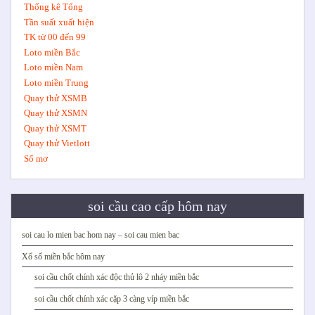
Thống kê Tổng
Tần suất xuất hiện
TK từ 00 đến 99
Loto miền Bắc
Loto miền Nam
Loto miền Trung
Quay thử XSMB
Quay thử XSMN
Quay thử XSMT
Quay thử Vietlott
Sổ mơ
soi cầu cao cấp hôm nay
soi cau lo mien bac hom nay – soi cau mien bac
Xổ số miền bắc hôm nay
soi cầu chốt chính xác độc thủ lô 2 nháy miền bắc
soi cầu chốt chính xác cặp 3 càng víp miền bắc