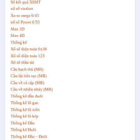
Sổ kết quả XSMT
xổ số vietlott
Xo so mega 6/45
xổ số Power 6/55
Max 3D
Max 4D
Thống kê
Xổ số điện toán 6x36
Xổ số điện toán 123
Xổ số thần tài
Cầu bạch thủ (MB)
Cầu lật liên tục (MB)
Cầu về cả cặp (MB)
Cầu về nhiều nháy (MB)
Thống kê đầu đuôi
Thống kê lô gan
Thống kê lô xiên
Thống kê lô kép
Thống kê Đầu
Thống kê Đuôi
Thống kê Đầu – Đuôi