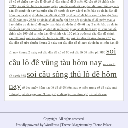
đề xổ số chiều nay
cầu lô đề xổ số dàn
cầu số đề 3 miền 02
cầu số đề chính xác
9999
cầu số đề chính xác trong ngày
dàn đề xsmb tối nay
dàn đề xsmb tối nay anh
dàn đề xsmb tối nay ba miền
dàn đề xsmb tối nay bất tử miền bắc
dự đoán dàn đề
hôm nay ra số gì
dự đoán dàn đề xổ số 99
dự đoán số đề hôm nay 3 càng
dự đoán
số đề hôm nay 2888
dự đoán số đề miễn phí ông nội
dự đoán số đề ngày mai là
bao nhiêu
dự đoán số đề ngày mai tháp
dự đoán số đề tối nay 3 miền bắc
dự đoán
số đề tối nay dự đoán xổ
lập dàn đề miền bắc
quay số đề hôm nay
soi cầu dàn đề
chính xác 100 old
soi cầu dàn đề chính xác 100 phía trước
soi cầu dàn đề chính
xác 100 quả
soi cầu dàn đề chính xác 100 yên
soi cầu dàn đề siêu chuẩn 777
soi
cầu dàn đề siêu chuẩn khung 2 ngày
soi cầu dàn đề tối nay dự đoán
soi cầu dàn đề
soi
tối nay khung 2 ngày
soi cầu dàn đề xổ số 00
soi cầu lô đề miễn phí 888
cầu lô đề vũng tàu hôm nay
soi cầu lô
soi cầu sông thủ lô đề hôm
đề xsmb 365
nay
số đẹp ngày hôm nay lô đề
số đề hôm nay ở miền trung
số đề ngày mai
9 tháng 6
số đề ngày mai 9 tháng 7
số đề ngày mai theo giờ
xin số đề uae
Copyright. All rights reserved.
Proudly powered by WordPress
|
Theme: Magzimum by
Theme Palace
.