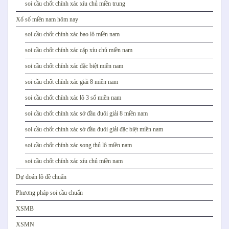
soi cầu chốt chính xác xíu chủ miền trung
Xổ số miền nam hôm nay
soi cầu chốt chính xác bao lô miền nam
soi cầu chốt chính xác cặp xíu chủ miền nam
soi cầu chốt chính xác đặc biệt miền nam
soi cầu chốt chính xác giải 8 miền nam
soi cầu chốt chính xác lô 3 số miền nam
soi cầu chốt chính xác sớ đầu đuôi giải 8 miền nam
soi cầu chốt chính xác sớ đầu đuôi giải đặc biệt miền nam
soi cầu chốt chính xác song thủ lô miền nam
soi cầu chốt chính xác xíu chủ miền nam
Dự đoán lô đề chuẩn
Phương pháp soi cầu chuẩn
XSMB
XSMN