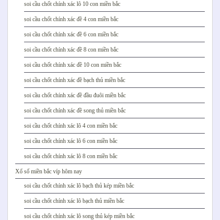
soi cầu chốt chính xác lô 10 con miền bắc
soi cầu chốt chính xác đề 4 con miền bắc
soi cầu chốt chính xác đề 6 con miền bắc
soi cầu chốt chính xác đề 8 con miền bắc
soi cầu chốt chính xác đề 10 con miền bắc
soi cầu chốt chính xác đề bạch thủ miền bắc
soi cầu chốt chính xác đề đầu đuôi miền bắc
soi cầu chốt chính xác đề song thủ miền bắc
soi cầu chốt chính xác lô 4 con miền bắc
soi cầu chốt chính xác lô 6 con miền bắc
soi cầu chốt chính xác lô 8 con miền bắc
Xổ số miền bắc víp hôm nay
soi cầu chốt chính xác lô bạch thủ kép miền bắc
soi cầu chốt chính xác lô bạch thủ miền bắc
soi cầu chốt chính xác lô song thủ kép miền bắc