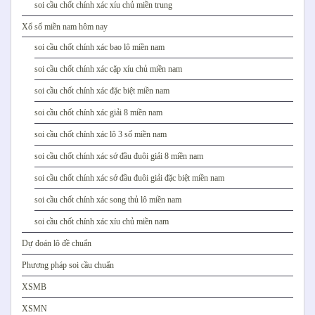
soi cầu chốt chính xác xíu chủ miền trung
Xổ số miền nam hôm nay
soi cầu chốt chính xác bao lô miền nam
soi cầu chốt chính xác cặp xíu chủ miền nam
soi cầu chốt chính xác đặc biệt miền nam
soi cầu chốt chính xác giải 8 miền nam
soi cầu chốt chính xác lô 3 số miền nam
soi cầu chốt chính xác sớ đầu đuôi giải 8 miền nam
soi cầu chốt chính xác sớ đầu đuôi giải đặc biệt miền nam
soi cầu chốt chính xác song thủ lô miền nam
soi cầu chốt chính xác xíu chủ miền nam
Dự đoán lô đề chuẩn
Phương pháp soi cầu chuẩn
XSMB
XSMN