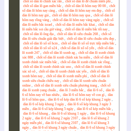
chốt số dàn lô chính xác rắn
,
chốt số dàn lô đề chuẩn miễn phí
,
chốt số dàn lô gan miền bắc
,
chốt số dàn lô hôm nay 00 00
,
chốt
số dàn lô hôm nay càng
,
chốt số dàn lô hôm nay em đẹp
,
chốt số
dàn lô hôm nay giá
,
chốt số dàn lô hôm nay qua
,
chốt số dàn lô
hôm nay rồng vàng
,
chốt số dàn lô hôm nay vàng ngày
,
chốt số
dàn lô miền bắc israel
,
chốt số dàn lô miền bắc khai
,
chốt số dàn
lô miền bắc soi cầu giờ vàng
,
chốt số dàn lô miền bắc tối nay
,
chốt số dàn lô ông địa
,
chốt số dàn lô siêu chuẩn 268
,
chốt số
dàn lô siêu chuẩn giải đặc biệt
,
chốt số dàn lô siêu chuẩn siêu đẹp
,
chốt số dàn lô xổ số hcm
,
chốt số dàn lô xổ số trực tiếp miền bắc
,
chốt số dàn lô xổ số u24
,
chốt số dàn lô xổ số yến
,
chốt số dàn
lô xsmb 247
,
chốt số dàn lô xsmb ag
,
chốt số dàn lô xsmb chính
xác 888
,
chốt số dàn lô xsmb chính xác ba miền
,
chốt số dàn lô
xsmb chính xác miền bắc
,
chốt số dàn lô xsmb chính xác rồng
,
chốt số dàn lô xsmb chính xác uno
,
chốt số dàn lô xsmb chính
xác xô sô
,
chốt số dàn lô xsmb chính xác yến
,
chốt số dàn lô
xsmb hôm nay
,
chốt số dàn lô xsmb miễn phí
,
chốt số dàn lô
xsmb siêu chuẩn chiều nay
,
chốt số dàn lô xsmb siêu chuẩn
online
,
chốt số dàn lô xsmb siêu chuẩn phương trang
,
chốt số
dàn lô xsmb yang chuẩn
,
dàn lô 3 miền bắc
,
dàn lô 6 số
,
dàn lô
6 số hôm nay về bao nhiêu
,
dàn lô 6 số hôm nay về con gì
,
dàn
lô 6 số hôm qua
,
dàn lô 6 số kép dàn lô 6 số kép khung 2 ngày
,
dàn lô 6 số kép khung 3 ngày
,
dàn lô 6 số kép khung 3 ngày 3
miền
,
dàn lô 6 số kép khung 5 ngày
,
dàn lô 6 số kép miền bắc
,
dàn lô 6 số khung
,
dàn lô 6 số khung 1 ngày
,
dàn lô 6 số khung
2 ngày
,
dàn lô 6 số khung 2 ngày 2107
,
dàn lô 6 số khung 2
ngày miễn phí
,
dàn lô 6 số khung 2107
,
dàn lô 6 số khung 3
ngày
,
dàn lô 6 số khung 3 ngày chuẩn
,
dàn lô 6 số khung 3 ngày