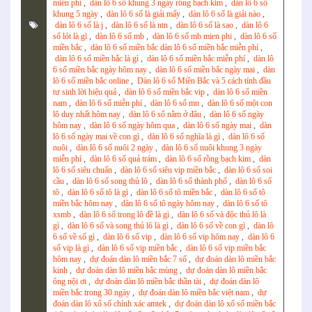
miễn phí
,
dàn lô 6 số khung 3 ngày rồng bạch kim
,
dàn lô 6 số
khung 5 ngày
,
dàn lô 6 số là giải mấy
,
dàn lô 6 số là giải nào
,
dàn lô 6 số là j
,
dàn lô 6 số là ntn
,
dàn lô 6 số là sao
,
dàn lô 6
số lót là gì
,
dàn lô 6 số mb
,
dàn lô 6 số mb mien phi
,
dàn lô 6 số
miền bắc
,
dàn lô 6 số miền bắc dàn lô 6 số miền bắc miễn phí
,
dàn lô 6 số miền bắc là gì
,
dàn lô 6 số miền bắc miễn phí
,
dàn lô
6 số miền bắc ngày hôm nay
,
dàn lô 6 số miền bắc ngày mai
,
dàn
lô 6 số miền bắc online
,
Dàn lô 6 số Miền Bắc và 5 cách tính đầu
tư sinh lời hiệu quả
,
dàn lô 6 số miền bắc vip
,
dàn lô 6 số miền
nam
,
dàn lô 6 số miễn phí
,
dàn lô 6 số mn
,
dàn lô 6 số một con
lô duy nhất hôm nay
,
dàn lô 6 số nằm ở đâu
,
dàn lô 6 số ngày
hôm nay
,
dàn lô 6 số ngày hôm qua
,
dàn lô 6 số ngày mai
,
dàn
lô 6 số ngày mai về con gì
,
dàn lô 6 số nghĩa là gì
,
dàn lô 6 số
nuôi
,
dàn lô 6 số nuôi 2 ngày
,
dàn lô 6 số nuôi khung 3 ngày
miễn phí
,
dàn lô 6 số quả trám
,
dàn lô 6 số rồng bạch kim
,
dàn
lô 6 số siêu chuẩn
,
dàn lô 6 số siêu vip miền bắc
,
dàn lô 6 số soi
cầu
,
dàn lô 6 số song thủ lô
,
dàn lô 6 số thành phố
,
dàn lô 6 số
tô
,
dàn lô 6 số tô là gì
,
dàn lô 6 số tô miền bắc
,
dàn lô 6 số tô
miền bắc hôm nay
,
dàn lô 6 số tô ngày hôm nay
,
dàn lô 6 số tô
xsmb
,
dàn lô 6 số trong lô đề là gì
,
dàn lô 6 số và độc thủ lô là
gì
,
dàn lô 6 số và song thủ lô là gì
,
dàn lô 6 số về con gì
,
dàn lô
6 số về số gì
,
dàn lô 6 số vip
,
dàn lô 6 số vip hôm nay
,
dàn lô 6
số vip là gì
,
dàn lô 6 số vip miền bắc
,
dàn lô 6 số vip miền bắc
hôm nay
,
dự đoán dàn lô miền bắc 7 số
,
dự đoán dàn lô miền bắc
kinh
,
dự đoán dàn lô miền bắc mùng
,
dự đoán dàn lô miền bắc
ông nội ơi
,
dự đoán dàn lô miền bắc thần tài
,
dự đoán dàn lô
miền bắc trong 30 ngày
,
dự đoán dàn lô miền bắc việt nam
,
dự
đoán dàn lô xổ số chính xác amtek
,
dự đoán dàn lô xổ số miền bắc