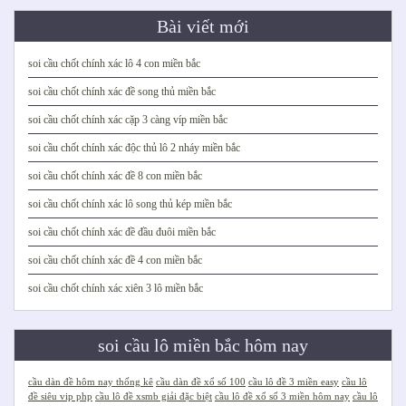
Bài viết mới
soi cầu chốt chính xác lô 4 con miền bắc
soi cầu chốt chính xác đề song thủ miền bắc
soi cầu chốt chính xác cặp 3 càng víp miền bắc
soi cầu chốt chính xác độc thủ lô 2 nháy miền bắc
soi cầu chốt chính xác đề 8 con miền bắc
soi cầu chốt chính xác lô song thủ kép miền bắc
soi cầu chốt chính xác đề đầu đuôi miền bắc
soi cầu chốt chính xác đề 4 con miền bắc
soi cầu chốt chính xác xiên 3 lô miền bắc
soi cầu lô miền bắc hôm nay
cầu dàn đề hôm nay thống kê
cầu dàn đề xổ số 100
cầu lô đề 3 miền easy
cầu lô
đề siêu vip php
cầu lô đề xsmb giải đặc biệt
cầu lô đề xổ số 3 miền hôm nay
cầu lô