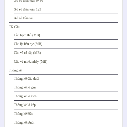
Xổ số điện toán 6×36
Xổ số điện toán 123
Xổ số thần tài
TK Cầu
Cầu bạch thủ (MB)
Cầu lật liên tục (MB)
Cầu về cả cặp (MB)
Cầu về nhiều nháy (MB)
Thống kê
Thống kê đầu đuôi
Thống kê lô gan
Thống kê lô xiên
Thống kê lô kép
Thống kê Đầu
Thống kê Đuôi