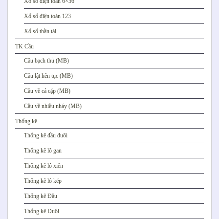
Xổ số điện toán 6×36
Xổ số điện toán 123
Xổ số thần tài
TK Cầu
Cầu bạch thủ (MB)
Cầu lật liên tục (MB)
Cầu về cả cặp (MB)
Cầu về nhiều nháy (MB)
Thống kê
Thống kê đầu đuôi
Thống kê lô gan
Thống kê lô xiên
Thống kê lô kép
Thống kê Đầu
Thống kê Đuôi