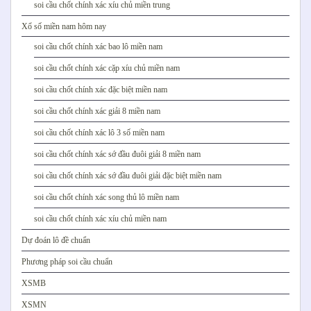
soi cầu chốt chính xác xíu chủ miền trung
Xổ số miền nam hôm nay
soi cầu chốt chính xác bao lô miền nam
soi cầu chốt chính xác cặp xíu chủ miền nam
soi cầu chốt chính xác đặc biệt miền nam
soi cầu chốt chính xác giải 8 miền nam
soi cầu chốt chính xác lô 3 số miền nam
soi cầu chốt chính xác sớ đầu đuôi giải 8 miền nam
soi cầu chốt chính xác sớ đầu đuôi giải đặc biệt miền nam
soi cầu chốt chính xác song thủ lô miền nam
soi cầu chốt chính xác xíu chủ miền nam
Dự đoán lô đề chuẩn
Phương pháp soi cầu chuẩn
XSMB
XSMN