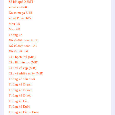
Sổ kết quả XSMT
xổ số vietlott
Xo so mega 6/45
xổ số Power 6/55
Max 3D
Max 4D
Thống kê
Xổ số điện toán 6x36
Xổ số điện toán 123
Xổ số thần tài
Cầu bạch thủ (MB)
Cầu lật liên tục (MB)
Cầu về cả cặp (MB)
Cầu về nhiều nháy (MB)
Thống kê đầu đuôi
Thống kê lô gan
Thống kê lô xiên
Thống kê lô kép
Thống kê Đầu
Thống kê Đuôi
Thống kê Đầu – Đuôi