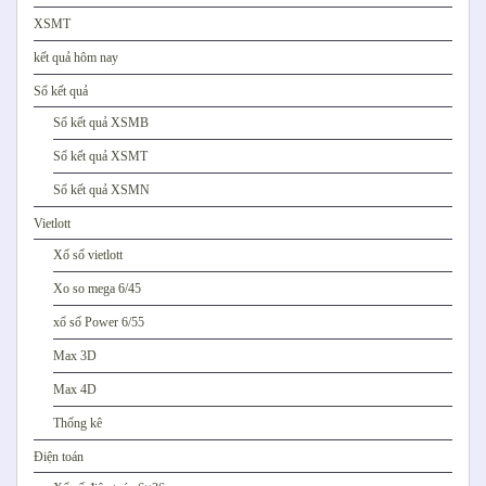
XSMT
kết quả hôm nay
Sổ kết quả
Sổ kết quả XSMB
Sổ kết quả XSMT
Sổ kết quả XSMN
Vietlott
Xổ số vietlott
Xo so mega 6/45
xổ số Power 6/55
Max 3D
Max 4D
Thống kê
Điện toán