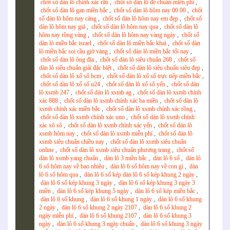
chốt số dàn lô chính xác rắn
,
chốt số dàn lô đề chuẩn miễn phí
,
chốt số dàn lô gan miền bắc
,
chốt số dàn lô hôm nay 00 00
,
chốt
số dàn lô hôm nay càng
,
chốt số dàn lô hôm nay em đẹp
,
chốt số
dàn lô hôm nay giá
,
chốt số dàn lô hôm nay qua
,
chốt số dàn lô
hôm nay rồng vàng
,
chốt số dàn lô hôm nay vàng ngày
,
chốt số
dàn lô miền bắc israel
,
chốt số dàn lô miền bắc khai
,
chốt số dàn
lô miền bắc soi cầu giờ vàng
,
chốt số dàn lô miền bắc tối nay
,
chốt số dàn lô ông địa
,
chốt số dàn lô siêu chuẩn 268
,
chốt số
dàn lô siêu chuẩn giải đặc biệt
,
chốt số dàn lô siêu chuẩn siêu đẹp
,
chốt số dàn lô xổ số hcm
,
chốt số dàn lô xổ số trực tiếp miền bắc
,
chốt số dàn lô xổ số u24
,
chốt số dàn lô xổ số yến
,
chốt số dàn
lô xsmb 247
,
chốt số dàn lô xsmb ag
,
chốt số dàn lô xsmb chính
xác 888
,
chốt số dàn lô xsmb chính xác ba miền
,
chốt số dàn lô
xsmb chính xác miền bắc
,
chốt số dàn lô xsmb chính xác rồng
,
chốt số dàn lô xsmb chính xác uno
,
chốt số dàn lô xsmb chính
xác xô sô
,
chốt số dàn lô xsmb chính xác yến
,
chốt số dàn lô
xsmb hôm nay
,
chốt số dàn lô xsmb miễn phí
,
chốt số dàn lô
xsmb siêu chuẩn chiều nay
,
chốt số dàn lô xsmb siêu chuẩn
online
,
chốt số dàn lô xsmb siêu chuẩn phương trang
,
chốt số
dàn lô xsmb yang chuẩn
,
dàn lô 3 miền bắc
,
dàn lô 6 số
,
dàn lô
6 số hôm nay về bao nhiêu
,
dàn lô 6 số hôm nay về con gì
,
dàn
lô 6 số hôm qua
,
dàn lô 6 số kép dàn lô 6 số kép khung 2 ngày
,
dàn lô 6 số kép khung 3 ngày
,
dàn lô 6 số kép khung 3 ngày 3
miền
,
dàn lô 6 số kép khung 5 ngày
,
dàn lô 6 số kép miền bắc
,
dàn lô 6 số khung
,
dàn lô 6 số khung 1 ngày
,
dàn lô 6 số khung
2 ngày
,
dàn lô 6 số khung 2 ngày 2107
,
dàn lô 6 số khung 2
ngày miễn phí
,
dàn lô 6 số khung 2107
,
dàn lô 6 số khung 3
ngày
,
dàn lô 6 số khung 3 ngày chuẩn
,
dàn lô 6 số khung 3 ngày