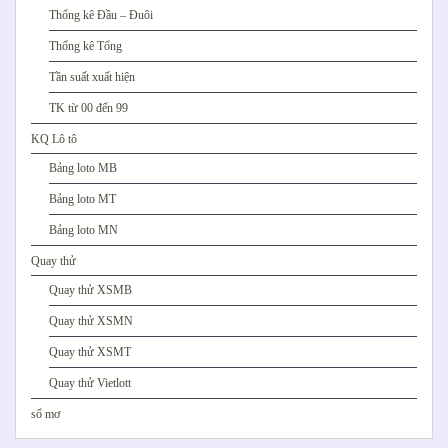
Thống kê Đầu – Đuôi
Thống kê Tổng
Tần suất xuất hiện
TK từ 00 đến 99
KQ Lô tô
Bảng loto MB
Bảng loto MT
Bảng loto MN
Quay thử
Quay thử XSMB
Quay thử XSMN
Quay thử XSMT
Quay thử Vietlott
sổ mơ