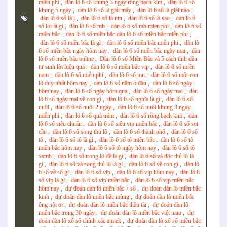
miễn phí
,
dàn lô 6 số khung 3 ngày rồng bạch kim
,
dàn lô 6 số
khung 5 ngày
,
dàn lô 6 số là giải mấy
,
dàn lô 6 số là giải nào
,
dàn lô 6 số là j
,
dàn lô 6 số là ntn
,
dàn lô 6 số là sao
,
dàn lô 6
số lót là gì
,
dàn lô 6 số mb
,
dàn lô 6 số mb mien phi
,
dàn lô 6 số
miền bắc
,
dàn lô 6 số miền bắc dàn lô 6 số miền bắc miễn phí
,
dàn lô 6 số miền bắc là gì
,
dàn lô 6 số miền bắc miễn phí
,
dàn lô
6 số miền bắc ngày hôm nay
,
dàn lô 6 số miền bắc ngày mai
,
dàn
lô 6 số miền bắc online
,
Dàn lô 6 số Miền Bắc và 5 cách tính đầu
tư sinh lời hiệu quả
,
dàn lô 6 số miền bắc vip
,
dàn lô 6 số miền
nam
,
dàn lô 6 số miễn phí
,
dàn lô 6 số mn
,
dàn lô 6 số một con
lô duy nhất hôm nay
,
dàn lô 6 số nằm ở đâu
,
dàn lô 6 số ngày
hôm nay
,
dàn lô 6 số ngày hôm qua
,
dàn lô 6 số ngày mai
,
dàn
lô 6 số ngày mai về con gì
,
dàn lô 6 số nghĩa là gì
,
dàn lô 6 số
nuôi
,
dàn lô 6 số nuôi 2 ngày
,
dàn lô 6 số nuôi khung 3 ngày
miễn phí
,
dàn lô 6 số quả trám
,
dàn lô 6 số rồng bạch kim
,
dàn
lô 6 số siêu chuẩn
,
dàn lô 6 số siêu vip miền bắc
,
dàn lô 6 số soi
cầu
,
dàn lô 6 số song thủ lô
,
dàn lô 6 số thành phố
,
dàn lô 6 số
tô
,
dàn lô 6 số tô là gì
,
dàn lô 6 số tô miền bắc
,
dàn lô 6 số tô
miền bắc hôm nay
,
dàn lô 6 số tô ngày hôm nay
,
dàn lô 6 số tô
xsmb
,
dàn lô 6 số trong lô đề là gì
,
dàn lô 6 số và độc thủ lô là
gì
,
dàn lô 6 số và song thủ lô là gì
,
dàn lô 6 số về con gì
,
dàn lô
6 số về số gì
,
dàn lô 6 số vip
,
dàn lô 6 số vip hôm nay
,
dàn lô 6
số vip là gì
,
dàn lô 6 số vip miền bắc
,
dàn lô 6 số vip miền bắc
hôm nay
,
dự đoán dàn lô miền bắc 7 số
,
dự đoán dàn lô miền bắc
kinh
,
dự đoán dàn lô miền bắc mùng
,
dự đoán dàn lô miền bắc
ông nội ơi
,
dự đoán dàn lô miền bắc thần tài
,
dự đoán dàn lô
miền bắc trong 30 ngày
,
dự đoán dàn lô miền bắc việt nam
,
dự
đoán dàn lô xổ số chính xác amtek
,
dự đoán dàn lô xổ số miền bắc