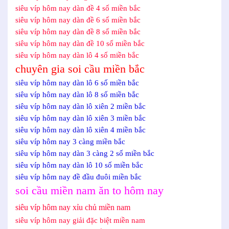
siêu víp hôm nay dàn đề 4 số miền bắc
siêu víp hôm nay dàn đề 6 số miền bắc
siêu víp hôm nay dàn đề 8 số miền bắc
siêu víp hôm nay dàn đề 10 số miền bắc
siêu víp hôm nay dàn lô 4 số miền bắc
chuyên gia soi cầu miền bắc
siêu víp hôm nay dàn lô 6 số miền bắc
siêu víp hôm nay dàn lô 8 số miền bắc
siêu víp hôm nay dàn lô xiên 2 miền bắc
siêu víp hôm nay dàn lô xiên 3 miền bắc
siêu víp hôm nay dàn lô xiên 4 miền bắc
siêu víp hôm nay 3 càng miền bắc
siêu víp hôm nay dàn 3 càng 2 số miền bắc
siêu víp hôm nay dàn lô 10 số miền bắc
siêu víp hôm nay đề đầu đuôi miền bắc
soi cầu miền nam ăn to hôm nay
siêu víp hôm nay xỉu chủ miền nam
siêu víp hôm nay giải đặc biệt miền nam