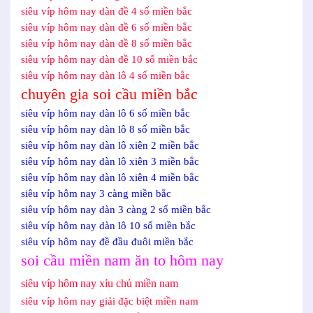
siêu víp hôm nay dàn đề 4 số miền bắc
siêu víp hôm nay dàn đề 6 số miền bắc
siêu víp hôm nay dàn đề 8 số miền bắc
siêu víp hôm nay dàn đề 10 số miền bắc
siêu víp hôm nay dàn lô 4 số miền bắc
chuyên gia soi cầu miền bắc
siêu víp hôm nay dàn lô 6 số miền bắc
siêu víp hôm nay dàn lô 8 số miền bắc
siêu víp hôm nay dàn lô xiên 2 miền bắc
siêu víp hôm nay dàn lô xiên 3 miền bắc
siêu víp hôm nay dàn lô xiên 4 miền bắc
siêu víp hôm nay 3 càng miền bắc
siêu víp hôm nay dàn 3 càng 2 số miền bắc
siêu víp hôm nay dàn lô 10 số miền bắc
siêu víp hôm nay đề đầu đuôi miền bắc
soi cầu miền nam ăn to hôm nay
siêu víp hôm nay xỉu chủ miền nam
siêu víp hôm nay giải đặc biệt miền nam