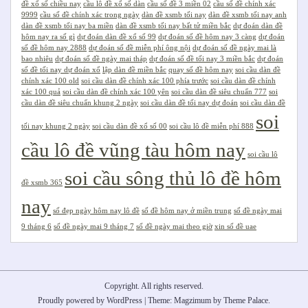
đề xổ số chiều nay
cầu lô đề xổ số dàn
cầu số đề 3 miền 02
cầu số đề chính xác
9999
cầu số đề chính xác trong ngày
dàn đề xsmb tối nay
dàn đề xsmb tối nay anh
dàn đề xsmb tối nay ba miền
dàn đề xsmb tối nay bất tử miền bắc
dự đoán dàn đề
hôm nay ra số gì
dự đoán dàn đề xổ số 99
dự đoán số đề hôm nay 3 càng
dự đoán
số đề hôm nay 2888
dự đoán số đề miễn phí ông nội
dự đoán số đề ngày mai là
bao nhiêu
dự đoán số đề ngày mai tháp
dự đoán số đề tối nay 3 miền bắc
dự đoán
số đề tối nay dự đoán xổ
lập dàn đề miền bắc
quay số đề hôm nay
soi cầu dàn đề
chính xác 100 old
soi cầu dàn đề chính xác 100 phía trước
soi cầu dàn đề chính
xác 100 quả
soi cầu dàn đề chính xác 100 yên
soi cầu dàn đề siêu chuẩn 777
soi
cầu dàn đề siêu chuẩn khung 2 ngày
soi cầu dàn đề tối nay dự đoán
soi cầu dàn đề
soi
tối nay khung 2 ngày
soi cầu dàn đề xổ số 00
soi cầu lô đề miễn phí 888
cầu lô đề vũng tàu hôm nay
soi cầu lô
soi cầu sông thủ lô đề hôm
đề xsmb 365
nay
số đẹp ngày hôm nay lô đề
số đề hôm nay ở miền trung
số đề ngày mai
9 tháng 6
số đề ngày mai 9 tháng 7
số đề ngày mai theo giờ
xin số đề uae
Copyright. All rights reserved.
Proudly powered by WordPress
|
Theme: Magzimum by
Theme Palace
.