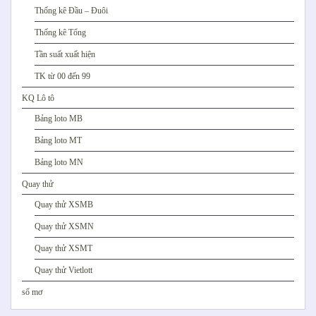
Thống kê Đầu – Đuôi
Thống kê Tổng
Tần suất xuất hiện
TK từ 00 đến 99
KQ Lô tô
Bảng loto MB
Bảng loto MT
Bảng loto MN
Quay thử
Quay thử XSMB
Quay thử XSMN
Quay thử XSMT
Quay thử Vietlott
sổ mơ