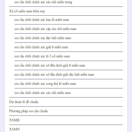
soi cầu chốt chính xác xíu chủ miền trung
Xổ số miền nam hôm nay
soi cầu chốt chính xác bao lô miền nam
soi cầu chốt chính xác cặp xíu chủ miền nam
soi cầu chốt chính xác đặc biệt miền nam
soi cầu chốt chính xác giải 8 miền nam
soi cầu chốt chính xác lô 3 số miền nam
soi cầu chốt chính xác sớ đầu đuôi giải 8 miền nam
soi cầu chốt chính xác sớ đầu đuôi giải đặc biệt miền nam
soi cầu chốt chính xác song thủ lô miền nam
soi cầu chốt chính xác xíu chủ miền nam
Dự đoán lô đề chuẩn
Phương pháp soi cầu chuẩn
XSMB
XSMN