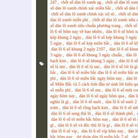
247
,
chốt số dàn lô xsmb ag
,
chốt số dàn lô xs
số dàn lô xsmb chính xác miền bắc
,
chốt số dàn 
chốt số dàn lô xsmb chính xác xô sô
,
chốt số dà
dàn lô xsmb miễn phí
,
chốt số dàn lô xsmb siêu 
số dàn lô xsmb siêu chuẩn phương trang
,
chốt số
lô 6 số hôm nay về bao nhiêu
,
dàn lô 6 số hôm n
kép khung 2 ngày
,
dàn lô 6 số kép khung 3 ngày
5 ngày
,
dàn lô 6 số kép miền bắc
,
dàn lô 6 số k
dàn lô 6 số khung 2 ngày 2107
,
dàn lô 6 số khu
3 ngày
,
dàn lô 6 số khung 3 ngày chuẩn
,
dàn lô
bạch kim
,
dàn lô 6 số khung 5 ngày
,
dàn lô 6 số
số là ntn
,
dàn lô 6 số là sao
,
dàn lô 6 số lót là gì
bắc
,
dàn lô 6 số miền bắc dàn lô 6 số miền bắc m
phí
,
dàn lô 6 số miền bắc ngày hôm nay
,
dàn lô
số Miền Bắc và 5 cách tính đầu tư sinh lời hiệu q
số miễn phí
,
dàn lô 6 số mn
,
dàn lô 6 số một c
ngày hôm nay
,
dàn lô 6 số ngày hôm qua
,
dàn l
nghĩa là gì
,
dàn lô 6 số nuôi
,
dàn lô 6 số nuôi 2
trám
,
dàn lô 6 số rồng bạch kim
,
dàn lô 6 số si
dàn lô 6 số song thủ lô
,
dàn lô 6 số thành phố
,
dàn lô 6 số tô miền bắc hôm nay
,
dàn lô 6 số t
gì
,
dàn lô 6 số và độc thủ lô là gì
,
dàn lô 6 số và
dàn lô 6 số vip
,
dàn lô 6 số vip hôm nay
,
dàn lô
bắc hôm nay
,
dự đoán dàn lô miền bắc 7 số
,
dự