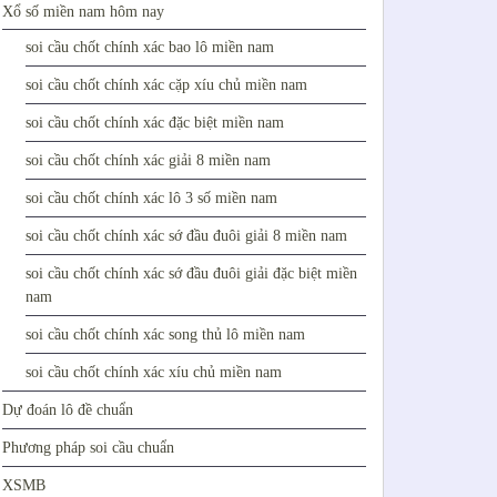
Xổ số miền nam hôm nay
soi cầu chốt chính xác bao lô miền nam
soi cầu chốt chính xác cặp xíu chủ miền nam
soi cầu chốt chính xác đặc biệt miền nam
soi cầu chốt chính xác giải 8 miền nam
soi cầu chốt chính xác lô 3 số miền nam
soi cầu chốt chính xác sớ đầu đuôi giải 8 miền nam
soi cầu chốt chính xác sớ đầu đuôi giải đặc biệt miền
nam
soi cầu chốt chính xác song thủ lô miền nam
soi cầu chốt chính xác xíu chủ miền nam
Dự đoán lô đề chuẩn
Phương pháp soi cầu chuẩn
XSMB