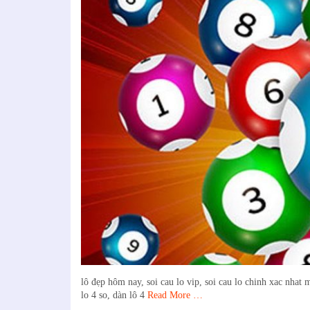
lô đẹp hôm nay, soi cau lo vip, soi cau lo chinh xac nhat m
lo 4 so, dàn lô 4
Read More …