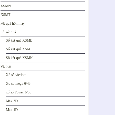
XSMN
XSMT
kết quả hôm nay
Sổ kết quả
Sổ kết quả XSMB
Sổ kết quả XSMT
Sổ kết quả XSMN
Vietlott
Xổ số vietlott
Xo so mega 6/45
xổ số Power 6/55
Max 3D
Max 4D