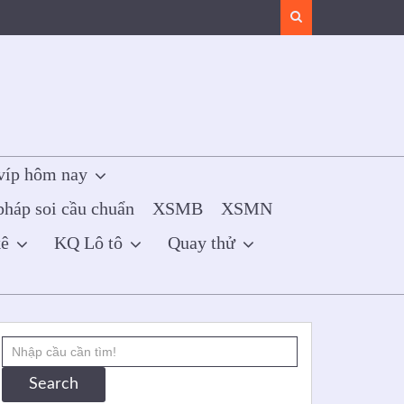
Search
víp hôm nay
háp soi cầu chuẩn
XSMB
XSMN
kê
KQ Lô tô
Quay thử
Search