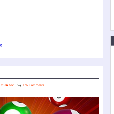
ng
u mien bac
176 Comments