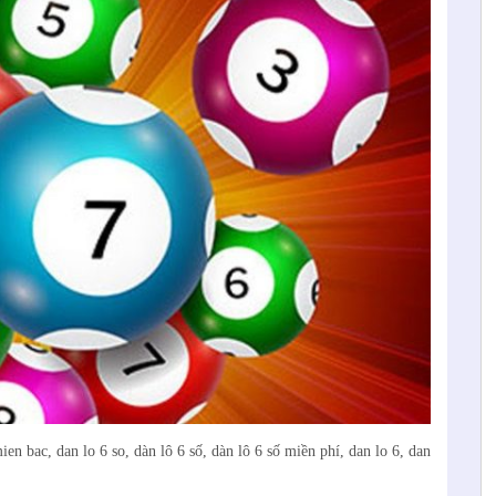
ien bac, dan lo 6 so, dàn lô 6 số, dàn lô 6 số miền phí, dan lo 6, dan