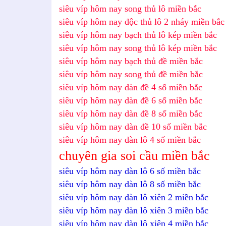
siêu víp hôm nay song thủ lô miền bắc
siêu víp hôm nay độc thủ lô 2 nháy miền bắc
siêu víp hôm nay bạch thủ lô kép miền bắc
siêu víp hôm nay song thủ lô kép miền bắc
siêu víp hôm nay bạch thủ đề miền bắc
siêu víp hôm nay song thủ đề miền bắc
siêu víp hôm nay dàn đề 4 số miền bắc
siêu víp hôm nay dàn đề 6 số miền bắc
siêu víp hôm nay dàn đề 8 số miền bắc
siêu víp hôm nay dàn đề 10 số miền bắc
siêu víp hôm nay dàn lô 4 số miền bắc
chuyên gia soi cầu miền bắc
siêu víp hôm nay dàn lô 6 số miền bắc
siêu víp hôm nay dàn lô 8 số miền bắc
siêu víp hôm nay dàn lô xiên 2 miền bắc
siêu víp hôm nay dàn lô xiên 3 miền bắc
siêu víp hôm nay dàn lô xiên 4 miền bắc