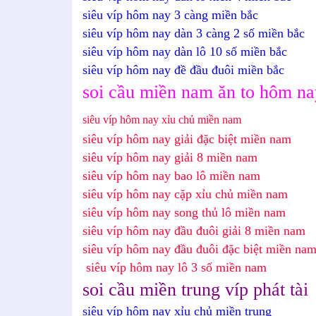
siêu víp hôm nay 3 càng miền bắc
siêu víp hôm nay dàn 3 càng 2 số miền bắc
siêu víp hôm nay dàn lô 10 số miền bắc
siêu víp hôm nay đề đầu đuôi miền bắc
soi cầu miền nam ăn to hôm na
siêu víp hôm nay xỉu chủ miền nam
siêu víp hôm nay giải đặc biệt miền nam
siêu víp hôm nay giải 8 miền nam
siêu víp hôm nay bao lô miền nam
siêu víp hôm nay cặp xỉu chủ miền nam
siêu víp hôm nay song thủ lô miền nam
siêu víp hôm nay đầu đuôi giải 8 miền nam
siêu víp hôm nay đầu đuôi đặc biệt miền na
siêu víp hôm nay lô 3 số miền nam
soi cầu miền trung víp phát tài
siêu víp hôm nay xỉu chủ miền trung