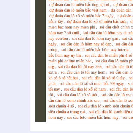
dự đoán dàn lô miền bắc ông nội ơi
,
dự đoán dàn
dự đoán dàn lô miền bắc việt nam
,
dự đoán dàn 
dự đoán dàn lô xổ số miền bắc 7 ngày
,
dự đoán 
bắc r tây
,
dự đoán dàn lô xổ số miền bắc xưa
,
d
mien bac hom nay mien phi
,
soi cầu chốt chính x
hôm nay 7 số cuối
,
soi cầu dàn lô hôm nay ai trú
nay everton
,
soi cầu dàn lô hôm nay gan
,
soi cầ
ngày
,
soi cầu dàn lô hôm nay số đẹp
,
soi cầu dà
trúng
,
soi cầu dàn lô miền bắc hôm nay internet
bắc hôm nay uy tín
,
soi cầu dàn lô miễn phí 4 số
miễn phí online miền bắc
,
soi cầu dàn lô miễn p
org
,
soi cầu dàn lô tối nay 366
,
soi cầu dàn lô t
extra
,
soi cầu dàn lô tối nay hom
,
soi cầu dàn lô
xổ số 6 số bất bại
,
soi cầu dàn lô xổ số 9 tây
,
so
phát
,
soi cầu dàn lô xổ số miền bắc 99 ngày
,
so
tối nay
,
soi cầu dàn lô xổ số nam
,
soi cầu dàn lô
rồi
,
soi cầu dàn lô xổ số ướt
,
soi cầu dàn lô xs
cầu dàn lô xsmb chính xác sau
,
soi cầu dàn lô x
siêu chuẩn 4 số
,
soi cầu dàn lô xsmb siêu chuẩn 
siêu chuẩn a trung roi
,
soi cầu dàn lô xsmb siêu 
hom nay
,
soi cầu loto miền bắc hôm nay
,
soi c