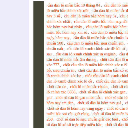
cầu dàn lô miền bắc 10 tháng 04
,
cầu dàn lô miề
lô miền bắc chính xác ướt
,
cầu dàn lô miền bắc đ
nay 3 số
,
cầu dàn lô miền bắc hôm nay 3s
,
cầu 
chính xác nhất
,
cầu dàn lô miền bắc hôm nay dài
bắc hôm nay hai nháy
,
cầu dàn lô miền bắc hôm 
miền bắc hôm nay xin số
,
cầu dàn lô miền bắc h
ngày hôm nay
,
cầu dàn lô miền bắc siêu chuẩn 1
chuẩn 500
,
cầu dàn lô miền bắc siêu chuẩn êm
,
chuẩn uah
,
cầu dàn lô xsmb chính xác đề bất tử
sau
,
cầu dàn lô xsmb chính xác in english
,
cầu 
cầu dàn lô miền bắc âm dương
,
chốt cầu dàn lô 
xác 777
,
chốt cầu dàn lô miền bắc chính xác u19
bắc siêu chuẩn in
,
chốt cầu dàn lô miền bắc xổ s
lô xsmb chính xác bz
,
chốt cầu dàn lô xsmb chín
dàn lô xsmb chính xác lô đề
,
chốt cầu dàn lô xs
chốt dàn de
,
chốt lô miền bắc chuẩn
,
chốt số c
lô chính xác 6666
,
chốt số dàn lô chính xác gan
phí
,
chốt số dàn lô gan miền bắc
,
chốt số dàn l
hôm nay em đẹp
,
chốt số dàn lô hôm nay giá
,
c
chốt số dàn lô hôm nay vàng ngày
,
chốt số dàn l
miền bắc soi cầu giờ vàng
,
chốt số dàn lô miền b
268
,
chốt số dàn lô siêu chuẩn giải đặc biệt
,
chố
số dàn lô xổ số trực tiếp miền bắc
,
chốt số dàn l