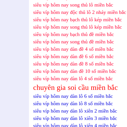
siêu víp hôm nay song thủ lô miền bắc
siêu víp hôm nay độc thủ lô 2 nháy miền bắc
siêu víp hôm nay bạch thủ lô kép miền bắc
siêu víp hôm nay song thủ lô kép miền bắc
siêu víp hôm nay bạch thủ đề miền bắc
siêu víp hôm nay song thủ đề miền bắc
siêu víp hôm nay dàn đề 4 số miền bắc
siêu víp hôm nay dàn đề 6 số miền bắc
siêu víp hôm nay dàn đề 8 số miền bắc
siêu víp hôm nay dàn đề 10 số miền bắc
siêu víp hôm nay dàn lô 4 số miền bắc
chuyên gia soi cầu miền bắc
siêu víp hôm nay dàn lô 6 số miền bắc
siêu víp hôm nay dàn lô 8 số miền bắc
siêu víp hôm nay dàn lô xiên 2 miền bắc
siêu víp hôm nay dàn lô xiên 3 miền bắc
siêu víp hôm nay dàn lô xiên 4 miền bắc