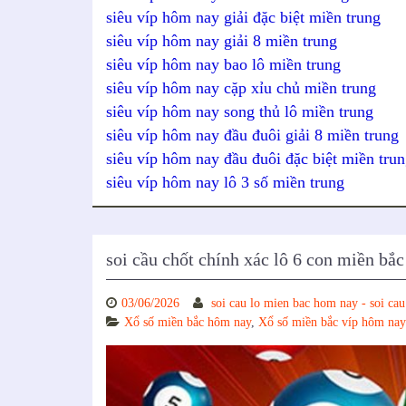
siêu víp hôm nay giải đặc biệt miền trung
siêu víp hôm nay giải 8 miền trung
siêu víp hôm nay bao lô miền trung
siêu víp hôm nay cặp xỉu chủ miền trung
siêu víp hôm nay song thủ lô miền trung
siêu víp hôm nay đầu đuôi giải 8 miền trung
siêu víp hôm nay đầu đuôi đặc biệt miền tru
siêu víp hôm nay lô 3 số miền trung
soi cầu chốt chính xác lô 6 con miền bắc
03/06/2026
soi cau lo mien bac hom nay - soi ca
Xổ số miền bắc hôm nay
,
Xổ số miền bắc víp hôm nay