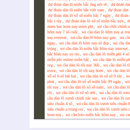
dự đoán dàn lô miền bắc ông nội ơi
,
dự đoán dàn
dự đoán dàn lô miền bắc việt nam
,
dự đoán dàn 
dự đoán dàn lô xổ số miền bắc 7 ngày
,
dự đoán 
bắc r tây
,
dự đoán dàn lô xổ số miền bắc xưa
,
d
mien bac hom nay mien phi
,
soi cầu chốt chính x
hôm nay 7 số cuối
,
soi cầu dàn lô hôm nay ai trú
nay everton
,
soi cầu dàn lô hôm nay gan
,
soi cầ
ngày
,
soi cầu dàn lô hôm nay số đẹp
,
soi cầu dà
trúng
,
soi cầu dàn lô miền bắc hôm nay internet
bắc hôm nay uy tín
,
soi cầu dàn lô miễn phí 4 số
miễn phí online miền bắc
,
soi cầu dàn lô miễn p
org
,
soi cầu dàn lô tối nay 366
,
soi cầu dàn lô t
extra
,
soi cầu dàn lô tối nay hom
,
soi cầu dàn lô
xổ số 6 số bất bại
,
soi cầu dàn lô xổ số 9 tây
,
so
phát
,
soi cầu dàn lô xổ số miền bắc 99 ngày
,
so
tối nay
,
soi cầu dàn lô xổ số nam
,
soi cầu dàn lô
rồi
,
soi cầu dàn lô xổ số ướt
,
soi cầu dàn lô xs
cầu dàn lô xsmb chính xác sau
,
soi cầu dàn lô x
siêu chuẩn 4 số
,
soi cầu dàn lô xsmb siêu chuẩn 
siêu chuẩn a trung roi
,
soi cầu dàn lô xsmb siêu 
hom nay
,
soi cầu loto miền bắc hôm nay
,
soi c