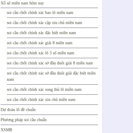
Xổ số miền nam hôm nay
soi cầu chốt chính xác bao lô miền nam
soi cầu chốt chính xác cặp xíu chủ miền nam
soi cầu chốt chính xác đặc biệt miền nam
soi cầu chốt chính xác giải 8 miền nam
soi cầu chốt chính xác lô 3 số miền nam
soi cầu chốt chính xác sớ đầu đuôi giải 8 miền nam
soi cầu chốt chính xác sớ đầu đuôi giải đặc biệt miền
nam
soi cầu chốt chính xác song thủ lô miền nam
soi cầu chốt chính xác xíu chủ miền nam
Dự đoán lô đề chuẩn
Phương pháp soi cầu chuẩn
XSMB