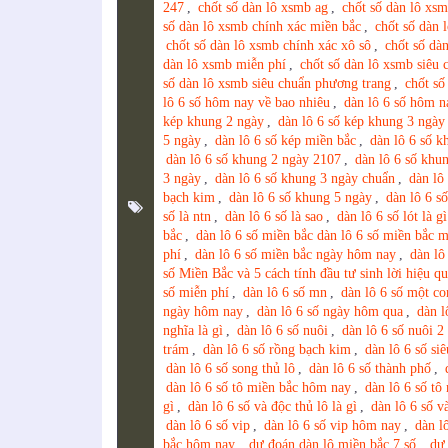
247
,
chốt số dàn lô xsmb ag
,
chốt số dàn lô xs
số dàn lô xsmb chính xác miền bắc
,
chốt số dàn 
chốt số dàn lô xsmb chính xác xô sô
,
chốt số dà
dàn lô xsmb miễn phí
,
chốt số dàn lô xsmb siêu 
số dàn lô xsmb siêu chuẩn phương trang
,
chốt số
lô 6 số hôm nay về bao nhiêu
,
dàn lô 6 số hôm n
kép khung 2 ngày
,
dàn lô 6 số kép khung 3 ngày
5 ngày
,
dàn lô 6 số kép miền bắc
,
dàn lô 6 số k
dàn lô 6 số khung 2 ngày 2107
,
dàn lô 6 số khu
3 ngày
,
dàn lô 6 số khung 3 ngày chuẩn
,
dàn lô
bạch kim
,
dàn lô 6 số khung 5 ngày
,
dàn lô 6 số
số là ntn
,
dàn lô 6 số là sao
,
dàn lô 6 số lót là gì
bắc
,
dàn lô 6 số miền bắc dàn lô 6 số miền bắc m
phí
,
dàn lô 6 số miền bắc ngày hôm nay
,
dàn lô
số Miền Bắc và 5 cách tính đầu tư sinh lời hiệu q
số miễn phí
,
dàn lô 6 số mn
,
dàn lô 6 số một c
ngày hôm nay
,
dàn lô 6 số ngày hôm qua
,
dàn l
nghĩa là gì
,
dàn lô 6 số nuôi
,
dàn lô 6 số nuôi 2
trám
,
dàn lô 6 số rồng bạch kim
,
dàn lô 6 số si
dàn lô 6 số song thủ lô
,
dàn lô 6 số thành phố
,
dàn lô 6 số tô miền bắc hôm nay
,
dàn lô 6 số t
gì
,
dàn lô 6 số và độc thủ lô là gì
,
dàn lô 6 số và
dàn lô 6 số vip
,
dàn lô 6 số vip hôm nay
,
dàn lô
bắc hôm nay
,
dự đoán dàn lô miền bắc 7 số
,
dự