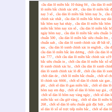
cầu dàn lô miền bắc 10 tháng 04
,
cầu dàn lô miề
lô miền bắc chính xác ướt
,
cầu dàn lô miền bắc đ
nay 3 số
,
cầu dàn lô miền bắc hôm nay 3s
,
cầu 
chính xác nhất
,
cầu dàn lô miền bắc hôm nay dài
bắc hôm nay hai nháy
,
cầu dàn lô miền bắc hôm 
miền bắc hôm nay xin số
,
cầu dàn lô miền bắc h
ngày hôm nay
,
cầu dàn lô miền bắc siêu chuẩn 1
chuẩn 500
,
cầu dàn lô miền bắc siêu chuẩn êm
,
chuẩn uah
,
cầu dàn lô xsmb chính xác đề bất tử
sau
,
cầu dàn lô xsmb chính xác in english
,
cầu 
cầu dàn lô miền bắc âm dương
,
chốt cầu dàn lô 
xác 777
,
chốt cầu dàn lô miền bắc chính xác u19
bắc siêu chuẩn in
,
chốt cầu dàn lô miền bắc xổ s
lô xsmb chính xác bz
,
chốt cầu dàn lô xsmb chín
dàn lô xsmb chính xác lô đề
,
chốt cầu dàn lô xs
chốt dàn de
,
chốt lô miền bắc chuẩn
,
chốt số c
lô chính xác 6666
,
chốt số dàn lô chính xác gan
phí
,
chốt số dàn lô gan miền bắc
,
chốt số dàn l
hôm nay em đẹp
,
chốt số dàn lô hôm nay giá
,
c
chốt số dàn lô hôm nay vàng ngày
,
chốt số dàn l
miền bắc soi cầu giờ vàng
,
chốt số dàn lô miền b
268
,
chốt số dàn lô siêu chuẩn giải đặc biệt
,
chố
số dàn lô xổ số trực tiếp miền bắc
,
chốt số dàn l