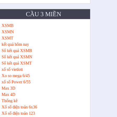
CẦU 3 MIỀN
XSMB
XSMN
XSMT
kết quả hôm nay
Sổ kết quả XSMB
Sổ kết quả XSMN
Sổ kết quả XSMT
xổ số vietlott
Xo so mega 6/45
xổ số Power 6/55
Max 3D
Max 4D
Thống kê
Xổ số điện toán 6x36
Xổ số điện toán 123