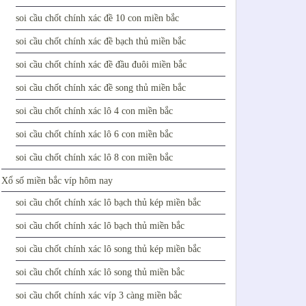
soi cầu chốt chính xác đề 10 con miền bắc
soi cầu chốt chính xác đề bạch thủ miền bắc
soi cầu chốt chính xác đề đầu đuôi miền bắc
soi cầu chốt chính xác đề song thủ miền bắc
soi cầu chốt chính xác lô 4 con miền bắc
soi cầu chốt chính xác lô 6 con miền bắc
soi cầu chốt chính xác lô 8 con miền bắc
Xổ số miền bắc víp hôm nay
soi cầu chốt chính xác lô bạch thủ kép miền bắc
soi cầu chốt chính xác lô bạch thủ miền bắc
soi cầu chốt chính xác lô song thủ kép miền bắc
soi cầu chốt chính xác lô song thủ miền bắc
soi cầu chốt chính xác víp 3 càng miền bắc