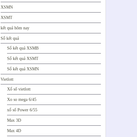
XSMN
XSMT
kết quả hôm nay
Sổ kết quả
Sổ kết quả XSMB
Sổ kết quả XSMT
Sổ kết quả XSMN
Vietlott
Xổ số vietlott
Xo so mega 6/45
xổ số Power 6/55
Max 3D
Max 4D