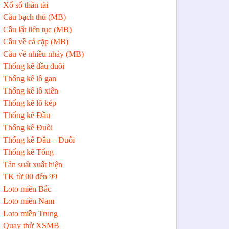
Xổ số thần tài
Cầu bạch thủ (MB)
Cầu lật liên tục (MB)
Cầu về cả cặp (MB)
Cầu về nhiều nháy (MB)
Thống kê đầu đuôi
Thống kê lô gan
Thống kê lô xiên
Thống kê lô kép
Thống kê Đầu
Thống kê Đuôi
Thống kê Đầu – Đuôi
Thống kê Tổng
Tần suất xuất hiện
TK từ 00 đến 99
Loto miền Bắc
Loto miền Nam
Loto miền Trung
Quay thử XSMB