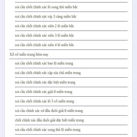
soi cầu chốt chính xác lô song thủ miền bắc
soi cầu chốt chính xác víp 3 càng miền bắc
soi cầu chốt chính xác xiên 2 lô miền bắc
soi cầu chốt chính xác xiên 3 lô miền bắc
soi cầu chốt chính xác xiên 4 lô miền bắc
Xổ số miền trung hôm nay
soi cầu chốt chính xác bao lô miền trung
soi cầu chốt chính xác cặp xíu chủ miền trung
soi cầu chốt chính xác đặc biệt miền trung
soi cầu chốt chính xác giải 8 miền trung
soi cầu chốt chính xác lô 3 số miền trung
soi cầu chính xác sớ đầu đuôi giải 8 miền trung
chốt chính xác đầu đuôi giải đặc biệt miền trung
soi cầu chốt chính xác song thủ lô miền trung