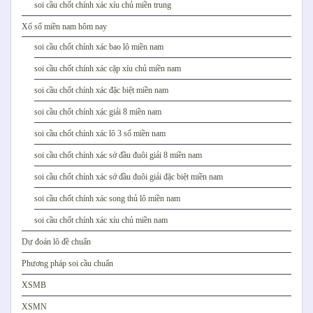
soi cầu chốt chính xác xíu chủ miền trung
Xổ số miền nam hôm nay
soi cầu chốt chính xác bao lô miền nam
soi cầu chốt chính xác cặp xíu chủ miền nam
soi cầu chốt chính xác đặc biệt miền nam
soi cầu chốt chính xác giải 8 miền nam
soi cầu chốt chính xác lô 3 số miền nam
soi cầu chốt chính xác sớ đầu đuôi giải 8 miền nam
soi cầu chốt chính xác sớ đầu đuôi giải đặc biệt miền nam
soi cầu chốt chính xác song thủ lô miền nam
soi cầu chốt chính xác xíu chủ miền nam
Dự đoán lô đề chuẩn
Phương pháp soi cầu chuẩn
XSMB
XSMN