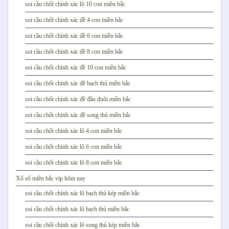
soi cầu chốt chính xác lô 10 con miền bắc
soi cầu chốt chính xác đề 4 con miền bắc
soi cầu chốt chính xác đề 6 con miền bắc
soi cầu chốt chính xác đề 8 con miền bắc
soi cầu chốt chính xác đề 10 con miền bắc
soi cầu chốt chính xác đề bạch thủ miền bắc
soi cầu chốt chính xác đề đầu đuôi miền bắc
soi cầu chốt chính xác đề song thủ miền bắc
soi cầu chốt chính xác lô 4 con miền bắc
soi cầu chốt chính xác lô 6 con miền bắc
soi cầu chốt chính xác lô 8 con miền bắc
Xổ số miền bắc víp hôm nay
soi cầu chốt chính xác lô bạch thủ kép miền bắc
soi cầu chốt chính xác lô bạch thủ miền bắc
soi cầu chốt chính xác lô song thủ kép miền bắc