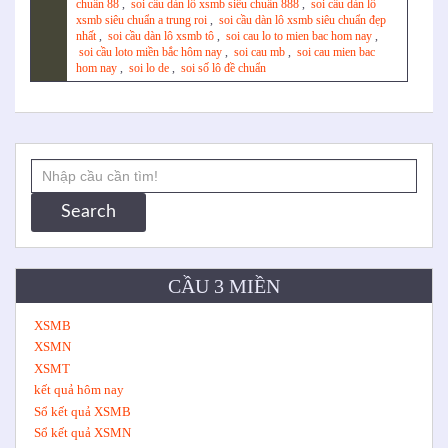
chuẩn 88
,
soi cầu dàn lô xsmb siêu chuẩn 888
,
soi cầu dàn lô
xsmb siêu chuẩn a trung roi
,
soi cầu dàn lô xsmb siêu chuẩn đẹp
nhất
,
soi cầu dàn lô xsmb tô
,
soi cau lo to mien bac hom nay
,
soi cầu loto miền bắc hôm nay
,
soi cau mb
,
soi cau mien bac
hom nay
,
soi lo de
,
soi số lô đề chuẩn
Search
CẦU 3 MIỀN
XSMB
XSMN
XSMT
kết quả hôm nay
Sổ kết quả XSMB
Sổ kết quả XSMN