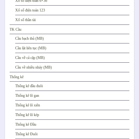
Xổ số điện toán 6×36
Xổ số điện toán 123
Xổ số thần tài
TK Cầu
Cầu bạch thủ (MB)
Cầu lật liên tục (MB)
Cầu về cả cặp (MB)
Cầu về nhiều nháy (MB)
Thống kê
Thống kê đầu đuôi
Thống kê lô gan
Thống kê lô xiên
Thống kê lô kép
Thống kê Đầu
Thống kê Đuôi