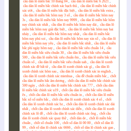
cầu dàn lô miền bắc 10 tháng 04
,
cầu dàn lô miền bắc 6 2021
,
cầu dàn lô miền bắc chính xác bạch thủ
,
cầu dàn lô miền bắc chính
xác ướt
,
cầu dàn lô miền bắc đặc biệt
,
cầu dàn lô miền bắc extra
,
cầu dàn lô miền bắc hôm nay 3 số
,
cầu dàn lô miền bắc hôm nay
3s
,
cầu dàn lô miền bắc hôm nay 9999
,
cầu dàn lô miền bắc hôm
nay chính xác nhất
,
cầu dàn lô miền bắc hôm nay dài
,
cầu dàn lô
miền bắc hôm nay giải đặc biệt
,
cầu dàn lô miền bắc hôm nay hai
nháy
,
cầu dàn lô miền bắc hôm nay nhật
,
cầu dàn lô miền bắc
hôm nay phú soi
,
cầu dàn lô miền bắc hôm nay xin số
,
cầu dàn lô
miền bắc hôm nay yêu
,
cầu dàn lô miền bắc nhất
,
cầu dàn lô miền
bắc phí ngày hôm nay
,
cầu dàn lô miền bắc siêu chuẩn 14
,
cầu
dàn lô miền bắc siêu chuẩn 30
,
cầu dàn lô miền bắc siêu chuẩn
500
,
cầu dàn lô miền bắc siêu chuẩn êm
,
cầu dàn lô miền bắc siêu
chuẩn số
,
cầu dàn lô miền bắc siêu chuẩn uah
,
cầu dàn lô xsmb
chính xác đề bất tử
,
cầu dàn lô xsmb chính xác gì
,
cầu dàn lô
xsmb chính xác hôm sau
,
cầu dàn lô xsmb chính xác in english
,
cầu dàn lô xsmb chính xác mienhua
,
cầu đề chuẩn miền bắc
,
chốt
cầu dàn lô miền bắc âm dương
,
chốt cầu dàn lô miền bắc chính xác
500 ngày
,
chốt cầu dàn lô miền bắc chính xác 777
,
chốt cầu dàn
lô miền bắc chính xác u19
,
chốt cầu dàn lô miền bắc siêu chuẩn
êx
,
chốt cầu dàn lô miền bắc siêu chuẩn in
,
chốt cầu dàn lô miền
bắc xổ số miền bắc
,
chốt cầu dàn lô xsmb chính xác 4 số
,
chốt
cầu dàn lô xsmb chính xác bz
,
chốt cầu dàn lô xsmb chính xác dài
nhất
,
chốt cầu dàn lô xsmb chính xác diễn
,
chốt cầu dàn lô xsmb
chính xác lô đề
,
chốt cầu dàn lô xsmb chính xác ông
,
chốt cầu
dàn lô xsmb chính xác quay thử
,
chốt dàn de
,
chốt lô miền bắc
chuẩn
,
chốt số chuẩn 100
,
chốt số dàn lô 00 00
,
chốt số dàn lô
99
,
chốt số dàn lô chính xác 6666
,
chốt số dàn lô chính xác gan
,