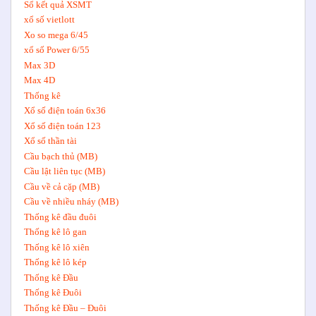
Sổ kết quả XSMT
xổ số vietlott
Xo so mega 6/45
xổ số Power 6/55
Max 3D
Max 4D
Thống kê
Xổ số điện toán 6x36
Xổ số điện toán 123
Xổ số thần tài
Cầu bạch thủ (MB)
Cầu lật liên tục (MB)
Cầu về cả cặp (MB)
Cầu về nhiều nháy (MB)
Thống kê đầu đuôi
Thống kê lô gan
Thống kê lô xiên
Thống kê lô kép
Thống kê Đầu
Thống kê Đuôi
Thống kê Đầu – Đuôi