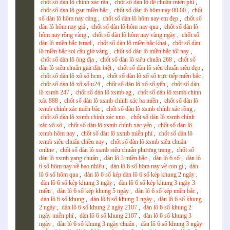
chốt số dàn lô chính xác rắn
,
chốt số dàn lô đề chuẩn miễn phí
,
chốt số dàn lô gan miền bắc
,
chốt số dàn lô hôm nay 00 00
,
chốt
số dàn lô hôm nay càng
,
chốt số dàn lô hôm nay em đẹp
,
chốt số
dàn lô hôm nay giá
,
chốt số dàn lô hôm nay qua
,
chốt số dàn lô
hôm nay rồng vàng
,
chốt số dàn lô hôm nay vàng ngày
,
chốt số
dàn lô miền bắc israel
,
chốt số dàn lô miền bắc khai
,
chốt số dàn
lô miền bắc soi cầu giờ vàng
,
chốt số dàn lô miền bắc tối nay
,
chốt số dàn lô ông địa
,
chốt số dàn lô siêu chuẩn 268
,
chốt số
dàn lô siêu chuẩn giải đặc biệt
,
chốt số dàn lô siêu chuẩn siêu đẹp
,
chốt số dàn lô xổ số hcm
,
chốt số dàn lô xổ số trực tiếp miền bắc
,
chốt số dàn lô xổ số u24
,
chốt số dàn lô xổ số yến
,
chốt số dàn
lô xsmb 247
,
chốt số dàn lô xsmb ag
,
chốt số dàn lô xsmb chính
xác 888
,
chốt số dàn lô xsmb chính xác ba miền
,
chốt số dàn lô
xsmb chính xác miền bắc
,
chốt số dàn lô xsmb chính xác rồng
,
chốt số dàn lô xsmb chính xác uno
,
chốt số dàn lô xsmb chính
xác xô sô
,
chốt số dàn lô xsmb chính xác yến
,
chốt số dàn lô
xsmb hôm nay
,
chốt số dàn lô xsmb miễn phí
,
chốt số dàn lô
xsmb siêu chuẩn chiều nay
,
chốt số dàn lô xsmb siêu chuẩn
online
,
chốt số dàn lô xsmb siêu chuẩn phương trang
,
chốt số
dàn lô xsmb yang chuẩn
,
dàn lô 3 miền bắc
,
dàn lô 6 số
,
dàn lô
6 số hôm nay về bao nhiêu
,
dàn lô 6 số hôm nay về con gì
,
dàn
lô 6 số hôm qua
,
dàn lô 6 số kép dàn lô 6 số kép khung 2 ngày
,
dàn lô 6 số kép khung 3 ngày
,
dàn lô 6 số kép khung 3 ngày 3
miền
,
dàn lô 6 số kép khung 5 ngày
,
dàn lô 6 số kép miền bắc
,
dàn lô 6 số khung
,
dàn lô 6 số khung 1 ngày
,
dàn lô 6 số khung
2 ngày
,
dàn lô 6 số khung 2 ngày 2107
,
dàn lô 6 số khung 2
ngày miễn phí
,
dàn lô 6 số khung 2107
,
dàn lô 6 số khung 3
ngày
,
dàn lô 6 số khung 3 ngày chuẩn
,
dàn lô 6 số khung 3 ngày