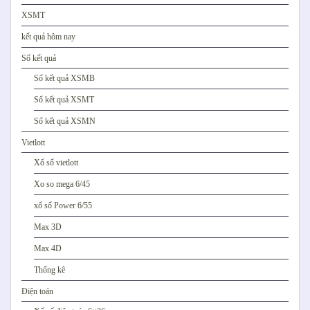
XSMT
kết quả hôm nay
Sổ kết quả
Sổ kết quả XSMB
Sổ kết quả XSMT
Sổ kết quả XSMN
Vietlott
Xổ số vietlott
Xo so mega 6/45
xổ số Power 6/55
Max 3D
Max 4D
Thống kê
Điện toán