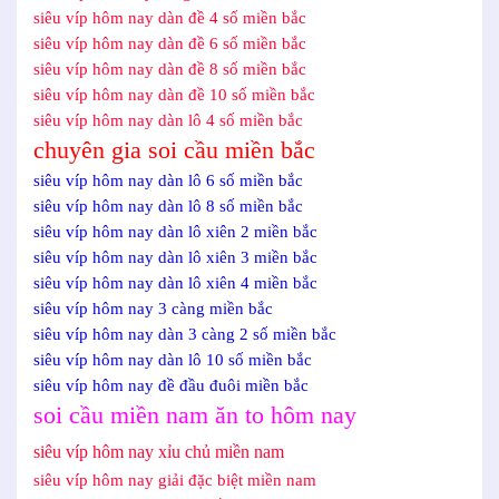
siêu víp hôm nay dàn đề 4 số miền bắc
siêu víp hôm nay dàn đề 6 số miền bắc
siêu víp hôm nay dàn đề 8 số miền bắc
siêu víp hôm nay dàn đề 10 số miền bắc
siêu víp hôm nay dàn lô 4 số miền bắc
chuyên gia soi cầu miền bắc
siêu víp hôm nay dàn lô 6 số miền bắc
siêu víp hôm nay dàn lô 8 số miền bắc
siêu víp hôm nay dàn lô xiên 2 miền bắc
siêu víp hôm nay dàn lô xiên 3 miền bắc
siêu víp hôm nay dàn lô xiên 4 miền bắc
siêu víp hôm nay 3 càng miền bắc
siêu víp hôm nay dàn 3 càng 2 số miền bắc
siêu víp hôm nay dàn lô 10 số miền bắc
siêu víp hôm nay đề đầu đuôi miền bắc
soi cầu miền nam ăn to hôm nay
siêu víp hôm nay xỉu chủ miền nam
siêu víp hôm nay giải đặc biệt miền nam