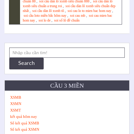
chuẩn 88
,
soi cầu dàn lô xsmb siêu chuẩn 888
,
soi cầu dàn lô
xsmb siêu chuẩn a trung roi
,
soi cầu dàn lô xsmb siêu chuẩn đẹp
nhất
,
soi cầu dàn lô xsmb tô
,
soi cau lo to mien bac hom nay
,
soi cầu loto miền bắc hôm nay
,
soi cau mb
,
soi cau mien bac
hom nay
,
soi lo de
,
soi số lô đề chuẩn
Search
CẦU 3 MIỀN
XSMB
XSMN
XSMT
kết quả hôm nay
Sổ kết quả XSMB
Sổ kết quả XSMN