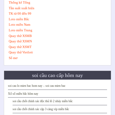
Thống kê Tổng
Tần suất xuất hiện
TK từ 00 đến 99
Loto miền Bắc
Loto miền Nam
Loto miền Trung
Quay thử XSMB
Quay thử XSMN
Quay thử XSMT
Quay thử Vietlott
Sổ mơ
soi cầu cao cấp hôm nay
soi cau lo mien bac hom nay – soi cau mien bac
Xổ số miền bắc hôm nay
soi cầu chốt chính xác độc thủ lô 2 nháy miền bắc
soi cầu chốt chính xác cặp 3 càng víp miền bắc