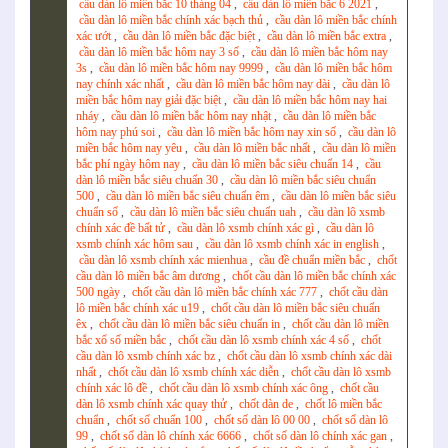
cầu dàn lô miền bắc 10 tháng 04
,
cầu dàn lô miền bắc 6 2021
,
cầu dàn lô miền bắc chính xác bạch thủ
,
cầu dàn lô miền bắc chính
xác ướt
,
cầu dàn lô miền bắc đặc biệt
,
cầu dàn lô miền bắc extra
,
cầu dàn lô miền bắc hôm nay 3 số
,
cầu dàn lô miền bắc hôm nay
3s
,
cầu dàn lô miền bắc hôm nay 9999
,
cầu dàn lô miền bắc hôm
nay chính xác nhất
,
cầu dàn lô miền bắc hôm nay dài
,
cầu dàn lô
miền bắc hôm nay giải đặc biệt
,
cầu dàn lô miền bắc hôm nay hai
nháy
,
cầu dàn lô miền bắc hôm nay nhật
,
cầu dàn lô miền bắc
hôm nay phú soi
,
cầu dàn lô miền bắc hôm nay xin số
,
cầu dàn lô
miền bắc hôm nay yêu
,
cầu dàn lô miền bắc nhất
,
cầu dàn lô miền
bắc phí ngày hôm nay
,
cầu dàn lô miền bắc siêu chuẩn 14
,
cầu
dàn lô miền bắc siêu chuẩn 30
,
cầu dàn lô miền bắc siêu chuẩn
500
,
cầu dàn lô miền bắc siêu chuẩn êm
,
cầu dàn lô miền bắc siêu
chuẩn số
,
cầu dàn lô miền bắc siêu chuẩn uah
,
cầu dàn lô xsmb
chính xác đề bất tử
,
cầu dàn lô xsmb chính xác gì
,
cầu dàn lô
xsmb chính xác hôm sau
,
cầu dàn lô xsmb chính xác in english
,
cầu dàn lô xsmb chính xác mienhua
,
cầu đề chuẩn miền bắc
,
chốt
cầu dàn lô miền bắc âm dương
,
chốt cầu dàn lô miền bắc chính xác
500 ngày
,
chốt cầu dàn lô miền bắc chính xác 777
,
chốt cầu dàn
lô miền bắc chính xác u19
,
chốt cầu dàn lô miền bắc siêu chuẩn
êx
,
chốt cầu dàn lô miền bắc siêu chuẩn in
,
chốt cầu dàn lô miền
bắc xổ số miền bắc
,
chốt cầu dàn lô xsmb chính xác 4 số
,
chốt
cầu dàn lô xsmb chính xác bz
,
chốt cầu dàn lô xsmb chính xác dài
nhất
,
chốt cầu dàn lô xsmb chính xác diễn
,
chốt cầu dàn lô xsmb
chính xác lô đề
,
chốt cầu dàn lô xsmb chính xác ông
,
chốt cầu
dàn lô xsmb chính xác quay thử
,
chốt dàn de
,
chốt lô miền bắc
chuẩn
,
chốt số chuẩn 100
,
chốt số dàn lô 00 00
,
chốt số dàn lô
99
,
chốt số dàn lô chính xác 6666
,
chốt số dàn lô chính xác gan
,