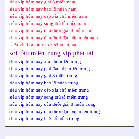
siêu víp hôm nay giải 8 miền nam
siêu víp hôm nay bao lô miền nam
siêu víp hôm nay cặp xỉu chủ miền nam
siêu víp hôm nay song thủ lô miền nam
siêu víp hôm nay đầu đuôi giải 8 miền nam
siêu víp hôm nay đầu đuôi đặc biệt miền nam
siêu víp hôm nay lô 3 số miền nam
soi cầu miền trung víp phát tài
siêu víp hôm nay xỉu chủ miền trung
siêu víp hôm nay giải đặc biệt miền trung
siêu víp hôm nay giải 8 miền trung
siêu víp hôm nay bao lô miền trung
siêu víp hôm nay cặp xỉu chủ miền trung
siêu víp hôm nay song thủ lô miền trung
siêu víp hôm nay đầu đuôi giải 8 miền trung
siêu víp hôm nay đầu đuôi đặc biệt miền trung
siêu víp hôm nay lô 3 số miền trung