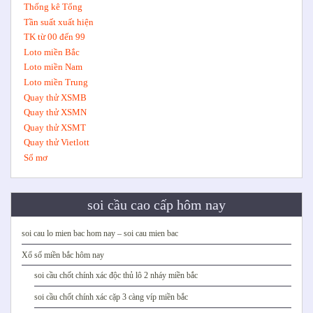
Thống kê Tổng
Tần suất xuất hiện
TK từ 00 đến 99
Loto miền Bắc
Loto miền Nam
Loto miền Trung
Quay thử XSMB
Quay thử XSMN
Quay thử XSMT
Quay thử Vietlott
Sổ mơ
soi cầu cao cấp hôm nay
soi cau lo mien bac hom nay – soi cau mien bac
Xổ số miền bắc hôm nay
soi cầu chốt chính xác độc thủ lô 2 nháy miền bắc
soi cầu chốt chính xác cặp 3 càng víp miền bắc