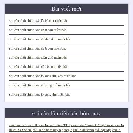
Bài viết mới
soi cầu chốt chính xác lô 10 con miền bắc
soi cầu chốt chính xác đề 8 con miền bắc
soi cầu chốt chính xác đề đầu đuôi miền bắc
soi cầu chốt chính xác đề 6 con miền bắc
soi cầu chốt chính xác xiên 2 lô miền bắc
soi cầu chốt chính xác đề 10 con miền bắc
soi cầu chốt chính xác lô song thủ kép miền bắc
soi cầu chốt chính xác đề song thủ miền bắc
soi cầu chốt chính xác lô song thủ miền bắc
soi cầu lô miền bắc hôm nay
cầu dàn đề xổ số 100
cầu lô đề 3 miền 9999
cầu lô đề 3 miền hướng dẫn soi
cầu lô
đề chính xác em
cầu lô đề hôm nay o georgia
cầu lô đề xsmb giải đặc biệt
cầu lô