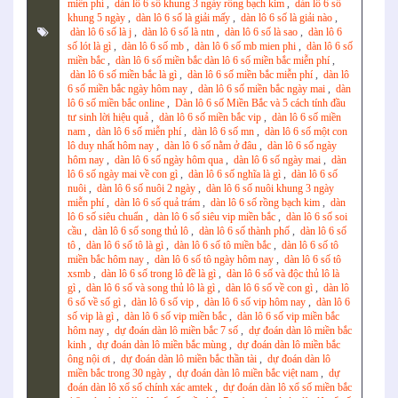
miễn phí
,
dàn lô 6 số khung 3 ngày rồng bạch kim
,
dàn lô 6 số
khung 5 ngày
,
dàn lô 6 số là giải mấy
,
dàn lô 6 số là giải nào
,
dàn lô 6 số là j
,
dàn lô 6 số là ntn
,
dàn lô 6 số là sao
,
dàn lô 6
số lót là gì
,
dàn lô 6 số mb
,
dàn lô 6 số mb mien phi
,
dàn lô 6 số
miền bắc
,
dàn lô 6 số miền bắc dàn lô 6 số miền bắc miễn phí
,
dàn lô 6 số miền bắc là gì
,
dàn lô 6 số miền bắc miễn phí
,
dàn lô
6 số miền bắc ngày hôm nay
,
dàn lô 6 số miền bắc ngày mai
,
dàn
lô 6 số miền bắc online
,
Dàn lô 6 số Miền Bắc và 5 cách tính đầu
tư sinh lời hiệu quả
,
dàn lô 6 số miền bắc vip
,
dàn lô 6 số miền
nam
,
dàn lô 6 số miễn phí
,
dàn lô 6 số mn
,
dàn lô 6 số một con
lô duy nhất hôm nay
,
dàn lô 6 số nằm ở đâu
,
dàn lô 6 số ngày
hôm nay
,
dàn lô 6 số ngày hôm qua
,
dàn lô 6 số ngày mai
,
dàn
lô 6 số ngày mai về con gì
,
dàn lô 6 số nghĩa là gì
,
dàn lô 6 số
nuôi
,
dàn lô 6 số nuôi 2 ngày
,
dàn lô 6 số nuôi khung 3 ngày
miễn phí
,
dàn lô 6 số quả trám
,
dàn lô 6 số rồng bạch kim
,
dàn
lô 6 số siêu chuẩn
,
dàn lô 6 số siêu vip miền bắc
,
dàn lô 6 số soi
cầu
,
dàn lô 6 số song thủ lô
,
dàn lô 6 số thành phố
,
dàn lô 6 số
tô
,
dàn lô 6 số tô là gì
,
dàn lô 6 số tô miền bắc
,
dàn lô 6 số tô
miền bắc hôm nay
,
dàn lô 6 số tô ngày hôm nay
,
dàn lô 6 số tô
xsmb
,
dàn lô 6 số trong lô đề là gì
,
dàn lô 6 số và độc thủ lô là
gì
,
dàn lô 6 số và song thủ lô là gì
,
dàn lô 6 số về con gì
,
dàn lô
6 số về số gì
,
dàn lô 6 số vip
,
dàn lô 6 số vip hôm nay
,
dàn lô 6
số vip là gì
,
dàn lô 6 số vip miền bắc
,
dàn lô 6 số vip miền bắc
hôm nay
,
dự đoán dàn lô miền bắc 7 số
,
dự đoán dàn lô miền bắc
kinh
,
dự đoán dàn lô miền bắc mùng
,
dự đoán dàn lô miền bắc
ông nội ơi
,
dự đoán dàn lô miền bắc thần tài
,
dự đoán dàn lô
miền bắc trong 30 ngày
,
dự đoán dàn lô miền bắc việt nam
,
dự
đoán dàn lô xổ số chính xác amtek
,
dự đoán dàn lô xổ số miền bắc