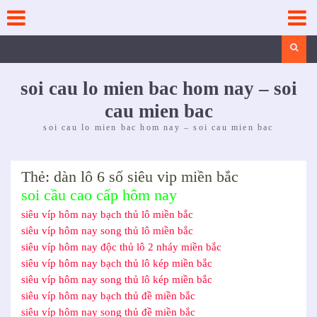
Skip
to
content
Search
soi cau lo mien bac hom nay – soi
cau mien bac
soi cau lo mien bac hom nay – soi cau mien bac
Thẻ:
dàn lô 6 số siêu vip miền bắc
soi cầu cao cấp hôm nay
siêu víp hôm nay bạch thủ lô miền bắc
siêu víp hôm nay song thủ lô miền bắc
siêu víp hôm nay độc thủ lô 2 nháy miền bắc
siêu víp hôm nay bạch thủ lô kép miền bắc
siêu víp hôm nay song thủ lô kép miền bắc
siêu víp hôm nay bạch thủ đề miền bắc
siêu víp hôm nay song thủ đề miền bắc