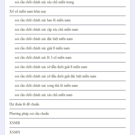
soi cầu chốt chính xác xíu chủ miền trung
Xổ số miền nam hôm nay
soi cầu chốt chính xác bao lô miền nam
soi cầu chốt chính xác cặp xíu chủ miền nam
soi cầu chốt chính xác đặc biệt miền nam
soi cầu chốt chính xác giải 8 miền nam
soi cầu chốt chính xác lô 3 số miền nam
soi cầu chốt chính xác sớ đầu đuôi giải 8 miền nam
soi cầu chốt chính xác sớ đầu đuôi giải đặc biệt miền nam
soi cầu chốt chính xác song thủ lô miền nam
soi cầu chốt chính xác xíu chủ miền nam
Dự đoán lô đề chuẩn
Phương pháp soi cầu chuẩn
XSMB
XSMN