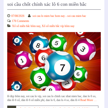
soi cầu chốt chính xác lô 6 con miền bắc
07/08/2026
soi cau lo mien bac hom nay - soi cau mien bac
176 Comments
Xổ số miền bắc hôm nay
,
Xổ số miền bắc víp hôm nay
lô đẹp hôm nay, soi cau lo vip, soi cau lo chinh xac nhat mien bac, dan lo 6 so,
dàn lô 6 số, dàn lô 6 số miền phí, dan lo 6, dan lo 4 so, dàn lô 4
Read More …