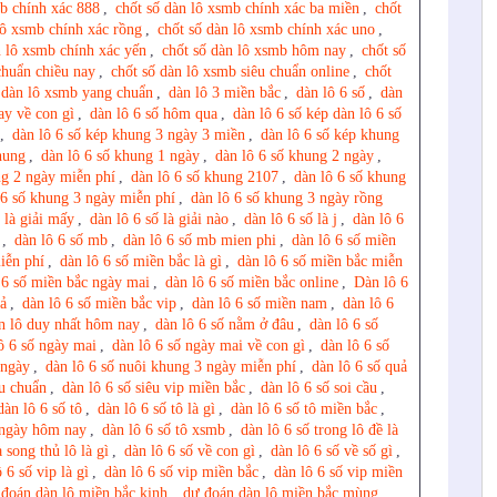
mb chính xác 888
,
chốt số dàn lô xsmb chính xác ba miền
,
chốt
lô xsmb chính xác rồng
,
chốt số dàn lô xsmb chính xác uno
,
n lô xsmb chính xác yến
,
chốt số dàn lô xsmb hôm nay
,
chốt số
chuẩn chiều nay
,
chốt số dàn lô xsmb siêu chuẩn online
,
chốt
 dàn lô xsmb yang chuẩn
,
dàn lô 3 miền bắc
,
dàn lô 6 số
,
dàn
ay về con gì
,
dàn lô 6 số hôm qua
,
dàn lô 6 số kép dàn lô 6 số
,
dàn lô 6 số kép khung 3 ngày 3 miền
,
dàn lô 6 số kép khung
hung
,
dàn lô 6 số khung 1 ngày
,
dàn lô 6 số khung 2 ngày
,
ng 2 ngày miễn phí
,
dàn lô 6 số khung 2107
,
dàn lô 6 số khung
 6 số khung 3 ngày miễn phí
,
dàn lô 6 số khung 3 ngày rồng
 là giải mấy
,
dàn lô 6 số là giải nào
,
dàn lô 6 số là j
,
dàn lô 6
,
dàn lô 6 số mb
,
dàn lô 6 số mb mien phi
,
dàn lô 6 số miền
iễn phí
,
dàn lô 6 số miền bắc là gì
,
dàn lô 6 số miền bắc miễn
 6 số miền bắc ngày mai
,
dàn lô 6 số miền bắc online
,
Dàn lô 6
uả
,
dàn lô 6 số miền bắc vip
,
dàn lô 6 số miền nam
,
dàn lô 6
on lô duy nhất hôm nay
,
dàn lô 6 số nằm ở đâu
,
dàn lô 6 số
ô 6 số ngày mai
,
dàn lô 6 số ngày mai về con gì
,
dàn lô 6 số
 ngày
,
dàn lô 6 số nuôi khung 3 ngày miễn phí
,
dàn lô 6 số quả
êu chuẩn
,
dàn lô 6 số siêu vip miền bắc
,
dàn lô 6 số soi cầu
,
dàn lô 6 số tô
,
dàn lô 6 số tô là gì
,
dàn lô 6 số tô miền bắc
,
ô ngày hôm nay
,
dàn lô 6 số tô xsmb
,
dàn lô 6 số trong lô đề là
 song thủ lô là gì
,
dàn lô 6 số về con gì
,
dàn lô 6 số về số gì
,
 6 số vip là gì
,
dàn lô 6 số vip miền bắc
,
dàn lô 6 số vip miền
 đoán dàn lô miền bắc kinh
,
dự đoán dàn lô miền bắc mùng
,