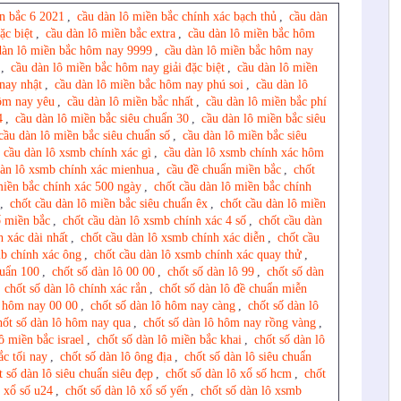
n bắc 6 2021
,
cầu dàn lô miền bắc chính xác bạch thủ
,
cầu dàn
ặc biệt
,
cầu dàn lô miền bắc extra
,
cầu dàn lô miền bắc hôm
dàn lô miền bắc hôm nay 9999
,
cầu dàn lô miền bắc hôm nay
,
cầu dàn lô miền bắc hôm nay giải đặc biệt
,
cầu dàn lô miền
nay nhật
,
cầu dàn lô miền bắc hôm nay phú soi
,
cầu dàn lô
ôm nay yêu
,
cầu dàn lô miền bắc nhất
,
cầu dàn lô miền bắc phí
4
,
cầu dàn lô miền bắc siêu chuẩn 30
,
cầu dàn lô miền bắc siêu
cầu dàn lô miền bắc siêu chuẩn số
,
cầu dàn lô miền bắc siêu
,
cầu dàn lô xsmb chính xác gì
,
cầu dàn lô xsmb chính xác hôm
dàn lô xsmb chính xác mienhua
,
cầu đề chuẩn miền bắc
,
chốt
miền bắc chính xác 500 ngày
,
chốt cầu dàn lô miền bắc chính
,
chốt cầu dàn lô miền bắc siêu chuẩn êx
,
chốt cầu dàn lô miền
ố miền bắc
,
chốt cầu dàn lô xsmb chính xác 4 số
,
chốt cầu dàn
h xác dài nhất
,
chốt cầu dàn lô xsmb chính xác diễn
,
chốt cầu
mb chính xác ông
,
chốt cầu dàn lô xsmb chính xác quay thử
,
huẩn 100
,
chốt số dàn lô 00 00
,
chốt số dàn lô 99
,
chốt số dàn
,
chốt số dàn lô chính xác rắn
,
chốt số dàn lô đề chuẩn miễn
ô hôm nay 00 00
,
chốt số dàn lô hôm nay càng
,
chốt số dàn lô
hốt số dàn lô hôm nay qua
,
chốt số dàn lô hôm nay rồng vàng
,
ô miền bắc israel
,
chốt số dàn lô miền bắc khai
,
chốt số dàn lô
ắc tối nay
,
chốt số dàn lô ông địa
,
chốt số dàn lô siêu chuẩn
t số dàn lô siêu chuẩn siêu đẹp
,
chốt số dàn lô xổ số hcm
,
chốt
ô xổ số u24
,
chốt số dàn lô xổ số yến
,
chốt số dàn lô xsmb