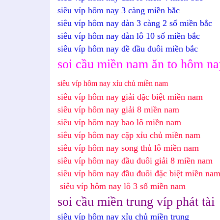
siêu víp hôm nay 3 càng miền bắc
siêu víp hôm nay dàn 3 càng 2 số miền bắc
siêu víp hôm nay dàn lô 10 số miền bắc
siêu víp hôm nay đề đầu đuôi miền bắc
soi cầu miền nam ăn to hôm na
siêu víp hôm nay xỉu chủ miền nam
siêu víp hôm nay giải đặc biệt miền nam
siêu víp hôm nay giải 8 miền nam
siêu víp hôm nay bao lô miền nam
siêu víp hôm nay cặp xỉu chủ miền nam
siêu víp hôm nay song thủ lô miền nam
siêu víp hôm nay đầu đuôi giải 8 miền nam
siêu víp hôm nay đầu đuôi đặc biệt miền na
siêu víp hôm nay lô 3 số miền nam
soi cầu miền trung víp phát tài
siêu víp hôm nay xỉu chủ miền trung