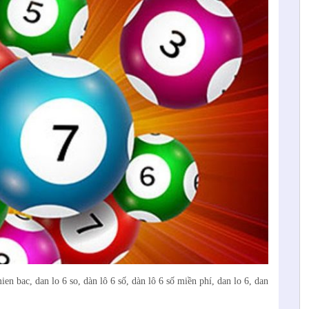
ien bac, dan lo 6 so, dàn lô 6 số, dàn lô 6 số miền phí, dan lo 6, dan