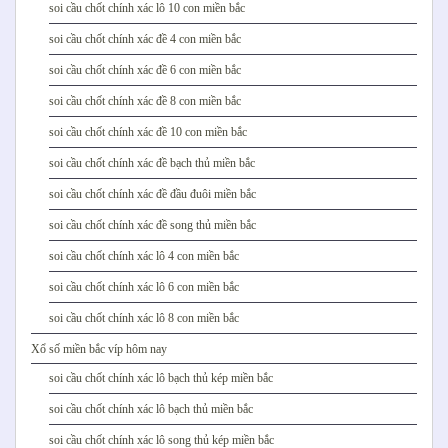
soi cầu chốt chính xác lô 10 con miền bắc
soi cầu chốt chính xác đề 4 con miền bắc
soi cầu chốt chính xác đề 6 con miền bắc
soi cầu chốt chính xác đề 8 con miền bắc
soi cầu chốt chính xác đề 10 con miền bắc
soi cầu chốt chính xác đề bạch thủ miền bắc
soi cầu chốt chính xác đề đầu đuôi miền bắc
soi cầu chốt chính xác đề song thủ miền bắc
soi cầu chốt chính xác lô 4 con miền bắc
soi cầu chốt chính xác lô 6 con miền bắc
soi cầu chốt chính xác lô 8 con miền bắc
Xổ số miền bắc víp hôm nay
soi cầu chốt chính xác lô bạch thủ kép miền bắc
soi cầu chốt chính xác lô bạch thủ miền bắc
soi cầu chốt chính xác lô song thủ kép miền bắc