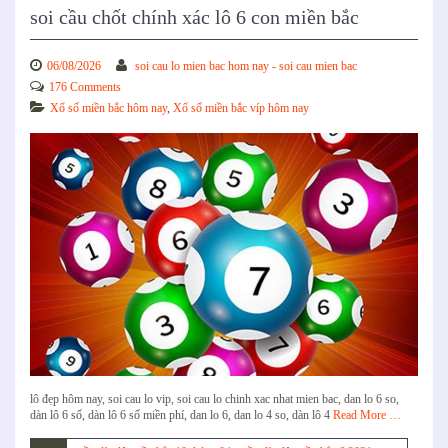
soi cầu chốt chính xác lô 6 con miền bắc
06/08/2026
soi cau lo mien bac hom nay - soi cau mien bac
176 Comments
Xổ số miền bắc hôm nay
,
Xổ số miền bắc víp hôm nay
lô đẹp hôm nay, soi cau lo vip, soi cau lo chinh xac nhat mien bac, dan lo 6 so,
dàn lô 6 số, dàn lô 6 số miền phí, dan lo 6, dan lo 4 so, dàn lô 4
Read More …