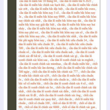
cầu dàn lô miền bắc 10 tháng 04
,
cầu dàn lô miền bắc 6 2021
,
cầu dàn lô miền bắc chính xác bạch thủ
,
cầu dàn lô miền bắc chính
xác ướt
,
cầu dàn lô miền bắc đặc biệt
,
cầu dàn lô miền bắc extra
,
cầu dàn lô miền bắc hôm nay 3 số
,
cầu dàn lô miền bắc hôm nay
3s
,
cầu dàn lô miền bắc hôm nay 9999
,
cầu dàn lô miền bắc hôm
nay chính xác nhất
,
cầu dàn lô miền bắc hôm nay dài
,
cầu dàn lô
miền bắc hôm nay giải đặc biệt
,
cầu dàn lô miền bắc hôm nay hai
nháy
,
cầu dàn lô miền bắc hôm nay nhật
,
cầu dàn lô miền bắc
hôm nay phú soi
,
cầu dàn lô miền bắc hôm nay xin số
,
cầu dàn lô
miền bắc hôm nay yêu
,
cầu dàn lô miền bắc nhất
,
cầu dàn lô miền
bắc phí ngày hôm nay
,
cầu dàn lô miền bắc siêu chuẩn 14
,
cầu
dàn lô miền bắc siêu chuẩn 30
,
cầu dàn lô miền bắc siêu chuẩn
500
,
cầu dàn lô miền bắc siêu chuẩn êm
,
cầu dàn lô miền bắc siêu
chuẩn số
,
cầu dàn lô miền bắc siêu chuẩn uah
,
cầu dàn lô xsmb
chính xác đề bất tử
,
cầu dàn lô xsmb chính xác gì
,
cầu dàn lô
xsmb chính xác hôm sau
,
cầu dàn lô xsmb chính xác in english
,
cầu dàn lô xsmb chính xác mienhua
,
cầu đề chuẩn miền bắc
,
chốt
cầu dàn lô miền bắc âm dương
,
chốt cầu dàn lô miền bắc chính xác
500 ngày
,
chốt cầu dàn lô miền bắc chính xác 777
,
chốt cầu dàn
lô miền bắc chính xác u19
,
chốt cầu dàn lô miền bắc siêu chuẩn
êx
,
chốt cầu dàn lô miền bắc siêu chuẩn in
,
chốt cầu dàn lô miền
bắc xổ số miền bắc
,
chốt cầu dàn lô xsmb chính xác 4 số
,
chốt
cầu dàn lô xsmb chính xác bz
,
chốt cầu dàn lô xsmb chính xác dài
nhất
,
chốt cầu dàn lô xsmb chính xác diễn
,
chốt cầu dàn lô xsmb
chính xác lô đề
,
chốt cầu dàn lô xsmb chính xác ông
,
chốt cầu
dàn lô xsmb chính xác quay thử
,
chốt dàn de
,
chốt lô miền bắc
chuẩn
,
chốt số chuẩn 100
,
chốt số dàn lô 00 00
,
chốt số dàn lô
99
,
chốt số dàn lô chính xác 6666
,
chốt số dàn lô chính xác gan
,