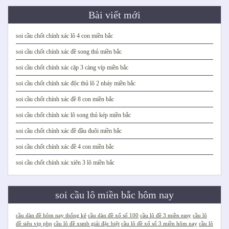
Bài viết mới
soi cầu chốt chính xác lô 4 con miền bắc
soi cầu chốt chính xác đề song thủ miền bắc
soi cầu chốt chính xác cặp 3 càng víp miền bắc
soi cầu chốt chính xác độc thủ lô 2 nháy miền bắc
soi cầu chốt chính xác đề 8 con miền bắc
soi cầu chốt chính xác lô song thủ kép miền bắc
soi cầu chốt chính xác đề đầu đuôi miền bắc
soi cầu chốt chính xác đề 4 con miền bắc
soi cầu chốt chính xác xiên 3 lô miền bắc
soi cầu lô miền bắc hôm nay
cầu dàn đề hôm nay thống kê
cầu dàn đề xổ số 100
cầu lô đề 3 miền easy
cầu lô
đề siêu vip php
cầu lô đề xsmb giải đặc biệt
cầu lô đề xổ số 3 miền hôm nay
cầu lô