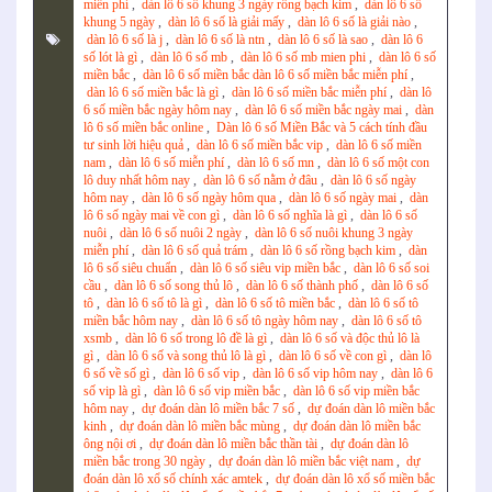
miễn phí
,
dàn lô 6 số khung 3 ngày rồng bạch kim
,
dàn lô 6 số
khung 5 ngày
,
dàn lô 6 số là giải mấy
,
dàn lô 6 số là giải nào
,
dàn lô 6 số là j
,
dàn lô 6 số là ntn
,
dàn lô 6 số là sao
,
dàn lô 6
số lót là gì
,
dàn lô 6 số mb
,
dàn lô 6 số mb mien phi
,
dàn lô 6 số
miền bắc
,
dàn lô 6 số miền bắc dàn lô 6 số miền bắc miễn phí
,
dàn lô 6 số miền bắc là gì
,
dàn lô 6 số miền bắc miễn phí
,
dàn lô
6 số miền bắc ngày hôm nay
,
dàn lô 6 số miền bắc ngày mai
,
dàn
lô 6 số miền bắc online
,
Dàn lô 6 số Miền Bắc và 5 cách tính đầu
tư sinh lời hiệu quả
,
dàn lô 6 số miền bắc vip
,
dàn lô 6 số miền
nam
,
dàn lô 6 số miễn phí
,
dàn lô 6 số mn
,
dàn lô 6 số một con
lô duy nhất hôm nay
,
dàn lô 6 số nằm ở đâu
,
dàn lô 6 số ngày
hôm nay
,
dàn lô 6 số ngày hôm qua
,
dàn lô 6 số ngày mai
,
dàn
lô 6 số ngày mai về con gì
,
dàn lô 6 số nghĩa là gì
,
dàn lô 6 số
nuôi
,
dàn lô 6 số nuôi 2 ngày
,
dàn lô 6 số nuôi khung 3 ngày
miễn phí
,
dàn lô 6 số quả trám
,
dàn lô 6 số rồng bạch kim
,
dàn
lô 6 số siêu chuẩn
,
dàn lô 6 số siêu vip miền bắc
,
dàn lô 6 số soi
cầu
,
dàn lô 6 số song thủ lô
,
dàn lô 6 số thành phố
,
dàn lô 6 số
tô
,
dàn lô 6 số tô là gì
,
dàn lô 6 số tô miền bắc
,
dàn lô 6 số tô
miền bắc hôm nay
,
dàn lô 6 số tô ngày hôm nay
,
dàn lô 6 số tô
xsmb
,
dàn lô 6 số trong lô đề là gì
,
dàn lô 6 số và độc thủ lô là
gì
,
dàn lô 6 số và song thủ lô là gì
,
dàn lô 6 số về con gì
,
dàn lô
6 số về số gì
,
dàn lô 6 số vip
,
dàn lô 6 số vip hôm nay
,
dàn lô 6
số vip là gì
,
dàn lô 6 số vip miền bắc
,
dàn lô 6 số vip miền bắc
hôm nay
,
dự đoán dàn lô miền bắc 7 số
,
dự đoán dàn lô miền bắc
kinh
,
dự đoán dàn lô miền bắc mùng
,
dự đoán dàn lô miền bắc
ông nội ơi
,
dự đoán dàn lô miền bắc thần tài
,
dự đoán dàn lô
miền bắc trong 30 ngày
,
dự đoán dàn lô miền bắc việt nam
,
dự
đoán dàn lô xổ số chính xác amtek
,
dự đoán dàn lô xổ số miền bắc