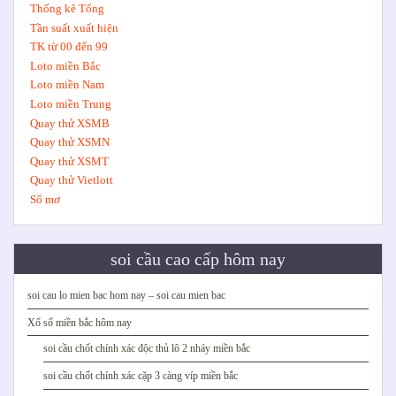
Thống kê Tổng
Tần suất xuất hiện
TK từ 00 đến 99
Loto miền Bắc
Loto miền Nam
Loto miền Trung
Quay thử XSMB
Quay thử XSMN
Quay thử XSMT
Quay thử Vietlott
Sổ mơ
soi cầu cao cấp hôm nay
soi cau lo mien bac hom nay – soi cau mien bac
Xổ số miền bắc hôm nay
soi cầu chốt chính xác độc thủ lô 2 nháy miền bắc
soi cầu chốt chính xác cặp 3 càng víp miền bắc