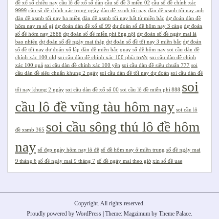
đề xổ số chiều nay
cầu lô đề xổ số dàn
cầu số đề 3 miền 02
cầu số đề chính xác
9999
cầu số đề chính xác trong ngày
dàn đề xsmb tối nay
dàn đề xsmb tối nay anh
dàn đề xsmb tối nay ba miền
dàn đề xsmb tối nay bất tử miền bắc
dự đoán dàn đề
hôm nay ra số gì
dự đoán dàn đề xổ số 99
dự đoán số đề hôm nay 3 càng
dự đoán
số đề hôm nay 2888
dự đoán số đề miễn phí ông nội
dự đoán số đề ngày mai là
bao nhiêu
dự đoán số đề ngày mai tháp
dự đoán số đề tối nay 3 miền bắc
dự đoán
số đề tối nay dự đoán xổ
lập dàn đề miền bắc
quay số đề hôm nay
soi cầu dàn đề
chính xác 100 old
soi cầu dàn đề chính xác 100 phía trước
soi cầu dàn đề chính
xác 100 quả
soi cầu dàn đề chính xác 100 yên
soi cầu dàn đề siêu chuẩn 777
soi
cầu dàn đề siêu chuẩn khung 2 ngày
soi cầu dàn đề tối nay dự đoán
soi cầu dàn đề
soi
tối nay khung 2 ngày
soi cầu dàn đề xổ số 00
soi cầu lô đề miễn phí 888
cầu lô đề vũng tàu hôm nay
soi cầu lô
soi cầu sông thủ lô đề hôm
đề xsmb 365
nay
số đẹp ngày hôm nay lô đề
số đề hôm nay ở miền trung
số đề ngày mai
9 tháng 6
số đề ngày mai 9 tháng 7
số đề ngày mai theo giờ
xin số đề uae
Copyright. All rights reserved.
Proudly powered by WordPress
|
Theme: Magzimum by
Theme Palace
.