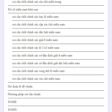
soi cầu chốt chính xác xíu chủ miền trung
Xổ số miền nam hôm nay
soi cầu chốt chính xác bao lô miền nam
soi cầu chốt chính xác cặp xíu chủ miền nam
soi cầu chốt chính xác đặc biệt miền nam
soi cầu chốt chính xác giải 8 miền nam
soi cầu chốt chính xác lô 3 số miền nam
soi cầu chốt chính xác sớ đầu đuôi giải 8 miền nam
soi cầu chốt chính xác sớ đầu đuôi giải đặc biệt miền nam
soi cầu chốt chính xác song thủ lô miền nam
soi cầu chốt chính xác xíu chủ miền nam
Dự đoán lô đề chuẩn
Phương pháp soi cầu chuẩn
XSMB
XSMN