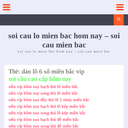
Skip
to
content
Search
soi cau lo mien bac hom nay – soi
cau mien bac
soi cau lo mien bac hom nay – soi cau mien bac
Thẻ:
dàn lô 6 số miền bắc vip
soi cầu cao cấp hôm nay
siêu víp hôm nay bạch thủ lô miền bắc
siêu víp hôm nay song thủ lô miền bắc
siêu víp hôm nay độc thủ lô 2 nháy miền bắc
siêu víp hôm nay bạch thủ lô kép miền bắc
siêu víp hôm nay song thủ lô kép miền bắc
siêu víp hôm nay bạch thủ đề miền bắc
siêu víp hôm nay song thủ đề miền bắc