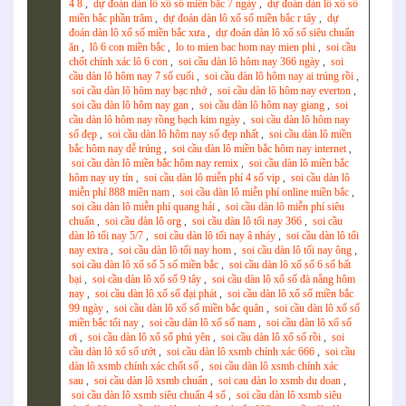
4 8
,
dự đoán dàn lô xổ số miền bắc 7 ngày
,
dự đoán dàn lô xổ số
miền bắc phần trăm
,
dự đoán dàn lô xổ số miền bắc r tây
,
dự
đoán dàn lô xổ số miền bắc xưa
,
dự đoán dàn lô xổ số siêu chuẩn
ăn
,
lô 6 con miền bắc
,
lo to mien bac hom nay mien phi
,
soi cầu
chốt chính xác lô 6 con
,
soi cầu dàn lô hôm nay 366 ngày
,
soi
cầu dàn lô hôm nay 7 số cuối
,
soi cầu dàn lô hôm nay ai trúng rồi
,
soi cầu dàn lô hôm nay bạc nhớ
,
soi cầu dàn lô hôm nay everton
,
soi cầu dàn lô hôm nay gan
,
soi cầu dàn lô hôm nay giang
,
soi
cầu dàn lô hôm nay rồng bạch kim ngày
,
soi cầu dàn lô hôm nay
số đẹp
,
soi cầu dàn lô hôm nay số đẹp nhất
,
soi cầu dàn lô miền
bắc hôm nay dễ trúng
,
soi cầu dàn lô miền bắc hôm nay internet
,
soi cầu dàn lô miền bắc hôm nay remix
,
soi cầu dàn lô miền bắc
hôm nay uy tín
,
soi cầu dàn lô miễn phí 4 số vip
,
soi cầu dàn lô
miễn phí 888 miền nam
,
soi cầu dàn lô miễn phí online miền bắc
,
soi cầu dàn lô miễn phí quang hải
,
soi cầu dàn lô miễn phí siêu
chuẩn
,
soi cầu dàn lô org
,
soi cầu dàn lô tối nay 366
,
soi cầu
dàn lô tối nay 5/7
,
soi cầu dàn lô tối nay â nháy
,
soi cầu dàn lô tối
nay extra
,
soi cầu dàn lô tối nay hom
,
soi cầu dàn lô tối nay ông
,
soi cầu dàn lô xổ số 5 số miền bắc
,
soi cầu dàn lô xổ số 6 số bất
bại
,
soi cầu dàn lô xổ số 9 tây
,
soi cầu dàn lô xổ số đà nẵng hôm
nay
,
soi cầu dàn lô xổ số đại phát
,
soi cầu dàn lô xổ số miền bắc
99 ngày
,
soi cầu dàn lô xổ số miền bắc quân
,
soi cầu dàn lô xổ số
miền bắc tối nay
,
soi cầu dàn lô xổ số nam
,
soi cầu dàn lô xổ số
ơi
,
soi cầu dàn lô xổ số phú yên
,
soi cầu dàn lô xổ số rồi
,
soi
cầu dàn lô xổ số ướt
,
soi cầu dàn lô xsmb chính xác 666
,
soi cầu
dàn lô xsmb chính xác chốt số
,
soi cầu dàn lô xsmb chính xác
sau
,
soi cầu dàn lô xsmb chuẩn
,
soi cau dàn lo xsmb du doan
,
soi cầu dàn lô xsmb siêu chuẩn 4 số
,
soi cầu dàn lô xsmb siêu