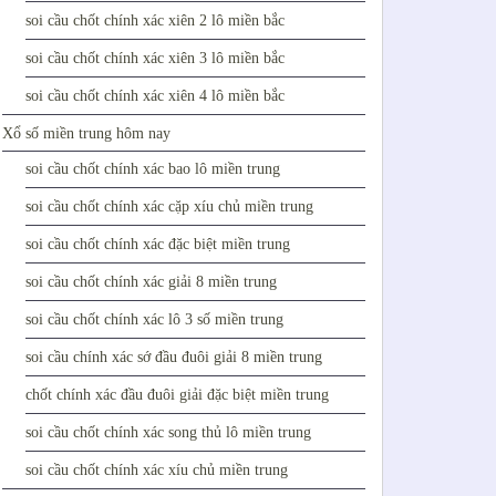
soi cầu chốt chính xác xiên 2 lô miền bắc
soi cầu chốt chính xác xiên 3 lô miền bắc
soi cầu chốt chính xác xiên 4 lô miền bắc
Xổ số miền trung hôm nay
soi cầu chốt chính xác bao lô miền trung
soi cầu chốt chính xác cặp xíu chủ miền trung
soi cầu chốt chính xác đặc biệt miền trung
soi cầu chốt chính xác giải 8 miền trung
soi cầu chốt chính xác lô 3 số miền trung
soi cầu chính xác sớ đầu đuôi giải 8 miền trung
chốt chính xác đầu đuôi giải đặc biệt miền trung
soi cầu chốt chính xác song thủ lô miền trung
soi cầu chốt chính xác xíu chủ miền trung