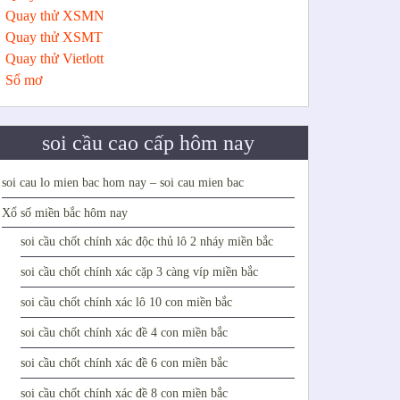
Quay thử XSMN
Quay thử XSMT
Quay thử Vietlott
Sổ mơ
soi cầu cao cấp hôm nay
soi cau lo mien bac hom nay – soi cau mien bac
Xổ số miền bắc hôm nay
soi cầu chốt chính xác độc thủ lô 2 nháy miền bắc
soi cầu chốt chính xác cặp 3 càng víp miền bắc
soi cầu chốt chính xác lô 10 con miền bắc
soi cầu chốt chính xác đề 4 con miền bắc
soi cầu chốt chính xác đề 6 con miền bắc
soi cầu chốt chính xác đề 8 con miền bắc