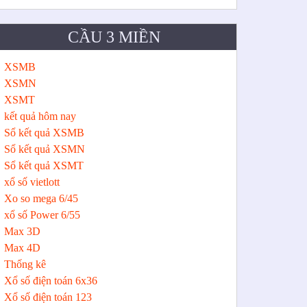
CẦU 3 MIỀN
XSMB
XSMN
XSMT
kết quả hôm nay
Sổ kết quả XSMB
Sổ kết quả XSMN
Sổ kết quả XSMT
xổ số vietlott
Xo so mega 6/45
xổ số Power 6/55
Max 3D
Max 4D
Thống kê
Xổ số điện toán 6x36
Xổ số điện toán 123