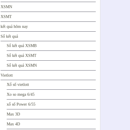
XSMN
XSMT
kết quả hôm nay
Sổ kết quả
Sổ kết quả XSMB
Sổ kết quả XSMT
Sổ kết quả XSMN
Vietlott
Xổ số vietlott
Xo so mega 6/45
xổ số Power 6/55
Max 3D
Max 4D