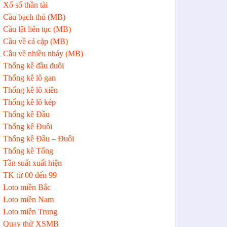
Xổ số thần tài
Cầu bạch thủ (MB)
Cầu lật liên tục (MB)
Cầu về cả cặp (MB)
Cầu về nhiều nháy (MB)
Thống kê đầu đuôi
Thống kê lô gan
Thống kê lô xiên
Thống kê lô kép
Thống kê Đầu
Thống kê Đuôi
Thống kê Đầu – Đuôi
Thống kê Tổng
Tần suất xuất hiện
TK từ 00 đến 99
Loto miền Bắc
Loto miền Nam
Loto miền Trung
Quay thử XSMB