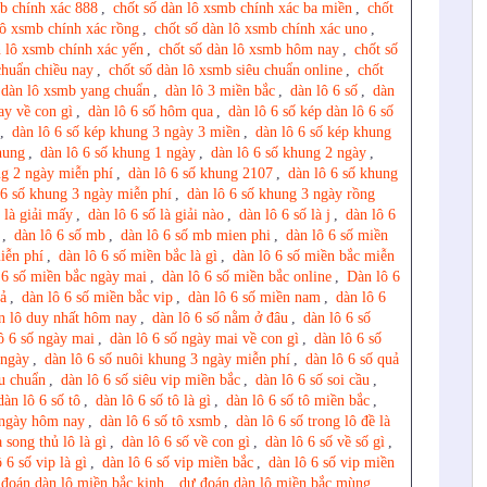
mb chính xác 888
,
chốt số dàn lô xsmb chính xác ba miền
,
chốt
lô xsmb chính xác rồng
,
chốt số dàn lô xsmb chính xác uno
,
n lô xsmb chính xác yến
,
chốt số dàn lô xsmb hôm nay
,
chốt số
chuẩn chiều nay
,
chốt số dàn lô xsmb siêu chuẩn online
,
chốt
 dàn lô xsmb yang chuẩn
,
dàn lô 3 miền bắc
,
dàn lô 6 số
,
dàn
ay về con gì
,
dàn lô 6 số hôm qua
,
dàn lô 6 số kép dàn lô 6 số
,
dàn lô 6 số kép khung 3 ngày 3 miền
,
dàn lô 6 số kép khung
hung
,
dàn lô 6 số khung 1 ngày
,
dàn lô 6 số khung 2 ngày
,
ng 2 ngày miễn phí
,
dàn lô 6 số khung 2107
,
dàn lô 6 số khung
 6 số khung 3 ngày miễn phí
,
dàn lô 6 số khung 3 ngày rồng
 là giải mấy
,
dàn lô 6 số là giải nào
,
dàn lô 6 số là j
,
dàn lô 6
,
dàn lô 6 số mb
,
dàn lô 6 số mb mien phi
,
dàn lô 6 số miền
iễn phí
,
dàn lô 6 số miền bắc là gì
,
dàn lô 6 số miền bắc miễn
 6 số miền bắc ngày mai
,
dàn lô 6 số miền bắc online
,
Dàn lô 6
uả
,
dàn lô 6 số miền bắc vip
,
dàn lô 6 số miền nam
,
dàn lô 6
on lô duy nhất hôm nay
,
dàn lô 6 số nằm ở đâu
,
dàn lô 6 số
ô 6 số ngày mai
,
dàn lô 6 số ngày mai về con gì
,
dàn lô 6 số
 ngày
,
dàn lô 6 số nuôi khung 3 ngày miễn phí
,
dàn lô 6 số quả
êu chuẩn
,
dàn lô 6 số siêu vip miền bắc
,
dàn lô 6 số soi cầu
,
dàn lô 6 số tô
,
dàn lô 6 số tô là gì
,
dàn lô 6 số tô miền bắc
,
ô ngày hôm nay
,
dàn lô 6 số tô xsmb
,
dàn lô 6 số trong lô đề là
 song thủ lô là gì
,
dàn lô 6 số về con gì
,
dàn lô 6 số về số gì
,
 6 số vip là gì
,
dàn lô 6 số vip miền bắc
,
dàn lô 6 số vip miền
 đoán dàn lô miền bắc kinh
,
dự đoán dàn lô miền bắc mùng
,