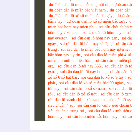
dự đoán dàn lô miền bắc ông nội ơi
,
dự đoán dàn
dự đoán dàn lô miền bắc việt nam
,
dự đoán dàn 
dự đoán dàn lô xổ số miền bắc 7 ngày
,
dự đoán 
bắc r tây
,
dự đoán dàn lô xổ số miền bắc xưa
,
d
mien bac hom nay mien phi
,
soi cầu chốt chính x
hôm nay 7 số cuối
,
soi cầu dàn lô hôm nay ai trú
nay everton
,
soi cầu dàn lô hôm nay gan
,
soi cầ
ngày
,
soi cầu dàn lô hôm nay số đẹp
,
soi cầu dà
trúng
,
soi cầu dàn lô miền bắc hôm nay internet
bắc hôm nay uy tín
,
soi cầu dàn lô miễn phí 4 số
miễn phí online miền bắc
,
soi cầu dàn lô miễn p
org
,
soi cầu dàn lô tối nay 366
,
soi cầu dàn lô t
extra
,
soi cầu dàn lô tối nay hom
,
soi cầu dàn lô
xổ số 6 số bất bại
,
soi cầu dàn lô xổ số 9 tây
,
so
phát
,
soi cầu dàn lô xổ số miền bắc 99 ngày
,
so
tối nay
,
soi cầu dàn lô xổ số nam
,
soi cầu dàn lô
rồi
,
soi cầu dàn lô xổ số ướt
,
soi cầu dàn lô xs
cầu dàn lô xsmb chính xác sau
,
soi cầu dàn lô x
siêu chuẩn 4 số
,
soi cầu dàn lô xsmb siêu chuẩn 
siêu chuẩn a trung roi
,
soi cầu dàn lô xsmb siêu 
hom nay
,
soi cầu loto miền bắc hôm nay
,
soi c