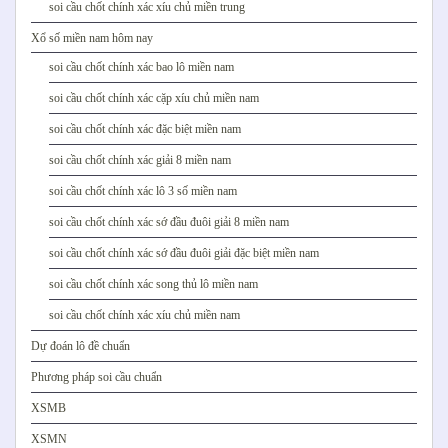
soi cầu chốt chính xác xíu chủ miền trung
Xổ số miền nam hôm nay
soi cầu chốt chính xác bao lô miền nam
soi cầu chốt chính xác cặp xíu chủ miền nam
soi cầu chốt chính xác đặc biệt miền nam
soi cầu chốt chính xác giải 8 miền nam
soi cầu chốt chính xác lô 3 số miền nam
soi cầu chốt chính xác sớ đầu đuôi giải 8 miền nam
soi cầu chốt chính xác sớ đầu đuôi giải đặc biệt miền nam
soi cầu chốt chính xác song thủ lô miền nam
soi cầu chốt chính xác xíu chủ miền nam
Dự đoán lô đề chuẩn
Phương pháp soi cầu chuẩn
XSMB
XSMN