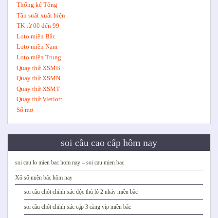
Thống kê Tổng
Tần suất xuất hiện
TK từ 00 đến 99
Loto miền Bắc
Loto miền Nam
Loto miền Trung
Quay thử XSMB
Quay thử XSMN
Quay thử XSMT
Quay thử Vietlott
Sổ mơ
soi cầu cao cấp hôm nay
soi cau lo mien bac hom nay – soi cau mien bac
Xổ số miền bắc hôm nay
soi cầu chốt chính xác độc thủ lô 2 nháy miền bắc
soi cầu chốt chính xác cặp 3 càng víp miền bắc