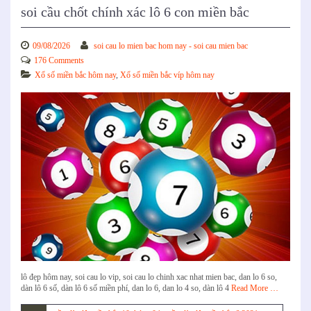
soi cầu chốt chính xác lô 6 con miền bắc
09/08/2026
soi cau lo mien bac hom nay - soi cau mien bac
176 Comments
Xổ số miền bắc hôm nay
,
Xổ số miền bắc víp hôm nay
lô đẹp hôm nay, soi cau lo vip, soi cau lo chinh xac nhat mien bac, dan lo 6 so,
dàn lô 6 số, dàn lô 6 số miền phí, dan lo 6, dan lo 4 so, dàn lô 4
Read More …