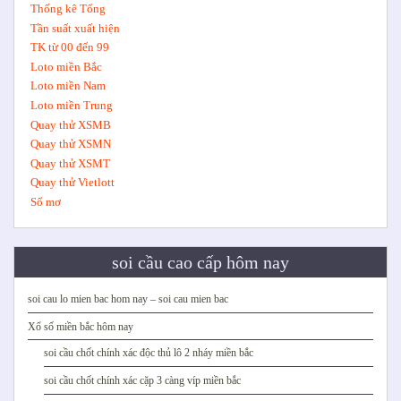
Thống kê Tổng
Tần suất xuất hiện
TK từ 00 đến 99
Loto miền Bắc
Loto miền Nam
Loto miền Trung
Quay thử XSMB
Quay thử XSMN
Quay thử XSMT
Quay thử Vietlott
Sổ mơ
soi cầu cao cấp hôm nay
soi cau lo mien bac hom nay – soi cau mien bac
Xổ số miền bắc hôm nay
soi cầu chốt chính xác độc thủ lô 2 nháy miền bắc
soi cầu chốt chính xác cặp 3 càng víp miền bắc