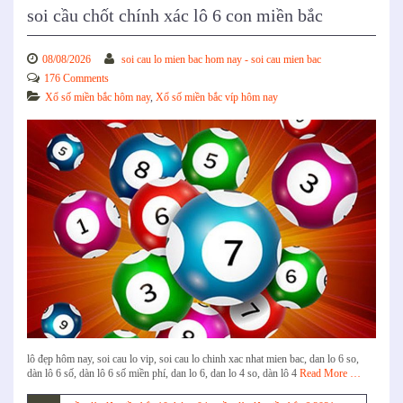
soi cầu chốt chính xác lô 6 con miền bắc
08/08/2026
soi cau lo mien bac hom nay - soi cau mien bac
176 Comments
Xổ số miền bắc hôm nay
,
Xổ số miền bắc víp hôm nay
lô đẹp hôm nay, soi cau lo vip, soi cau lo chinh xac nhat mien bac, dan lo 6 so,
dàn lô 6 số, dàn lô 6 số miền phí, dan lo 6, dan lo 4 so, dàn lô 4
Read More …