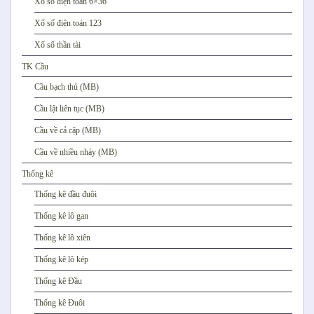
Xổ số điện toán 6×36
Xổ số điện toán 123
Xổ số thần tài
TK Cầu
Cầu bạch thủ (MB)
Cầu lật liên tục (MB)
Cầu về cả cặp (MB)
Cầu về nhiều nháy (MB)
Thống kê
Thống kê đầu đuôi
Thống kê lô gan
Thống kê lô xiên
Thống kê lô kép
Thống kê Đầu
Thống kê Đuôi