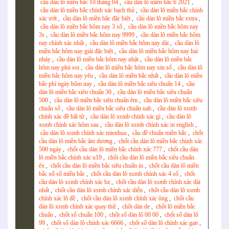
cầu dàn lô miền bắc 10 tháng 04
,
cầu dàn lô miền bắc 6 2021
,
cầu dàn lô miền bắc chính xác bạch thủ
,
cầu dàn lô miền bắc chính
xác ướt
,
cầu dàn lô miền bắc đặc biệt
,
cầu dàn lô miền bắc extra
,
cầu dàn lô miền bắc hôm nay 3 số
,
cầu dàn lô miền bắc hôm nay
3s
,
cầu dàn lô miền bắc hôm nay 9999
,
cầu dàn lô miền bắc hôm
nay chính xác nhất
,
cầu dàn lô miền bắc hôm nay dài
,
cầu dàn lô
miền bắc hôm nay giải đặc biệt
,
cầu dàn lô miền bắc hôm nay hai
nháy
,
cầu dàn lô miền bắc hôm nay nhật
,
cầu dàn lô miền bắc
hôm nay phú soi
,
cầu dàn lô miền bắc hôm nay xin số
,
cầu dàn lô
miền bắc hôm nay yêu
,
cầu dàn lô miền bắc nhất
,
cầu dàn lô miền
bắc phí ngày hôm nay
,
cầu dàn lô miền bắc siêu chuẩn 14
,
cầu
dàn lô miền bắc siêu chuẩn 30
,
cầu dàn lô miền bắc siêu chuẩn
500
,
cầu dàn lô miền bắc siêu chuẩn êm
,
cầu dàn lô miền bắc siêu
chuẩn số
,
cầu dàn lô miền bắc siêu chuẩn uah
,
cầu dàn lô xsmb
chính xác đề bất tử
,
cầu dàn lô xsmb chính xác gì
,
cầu dàn lô
xsmb chính xác hôm sau
,
cầu dàn lô xsmb chính xác in english
,
cầu dàn lô xsmb chính xác mienhua
,
cầu đề chuẩn miền bắc
,
chốt
cầu dàn lô miền bắc âm dương
,
chốt cầu dàn lô miền bắc chính xác
500 ngày
,
chốt cầu dàn lô miền bắc chính xác 777
,
chốt cầu dàn
lô miền bắc chính xác u19
,
chốt cầu dàn lô miền bắc siêu chuẩn
êx
,
chốt cầu dàn lô miền bắc siêu chuẩn in
,
chốt cầu dàn lô miền
bắc xổ số miền bắc
,
chốt cầu dàn lô xsmb chính xác 4 số
,
chốt
cầu dàn lô xsmb chính xác bz
,
chốt cầu dàn lô xsmb chính xác dài
nhất
,
chốt cầu dàn lô xsmb chính xác diễn
,
chốt cầu dàn lô xsmb
chính xác lô đề
,
chốt cầu dàn lô xsmb chính xác ông
,
chốt cầu
dàn lô xsmb chính xác quay thử
,
chốt dàn de
,
chốt lô miền bắc
chuẩn
,
chốt số chuẩn 100
,
chốt số dàn lô 00 00
,
chốt số dàn lô
99
,
chốt số dàn lô chính xác 6666
,
chốt số dàn lô chính xác gan
,