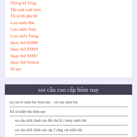
Thống kê Tổng
Tần suất xuất hiện
TK từ 00 đến 99
Loto miền Bắc
Loto miền Nam
Loto miền Trung
Quay thử XSMB
Quay thử XSMN
Quay thử XSMT
Quay thử Vietlott
Sổ mơ
soi cầu cao cấp hôm nay
soi cau lo mien bac hom nay – soi cau mien bac
Xổ số miền bắc hôm nay
soi cầu chốt chính xác độc thủ lô 2 nháy miền bắc
soi cầu chốt chính xác cặp 3 càng víp miền bắc