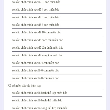
soi cầu chốt chính xác lô 10 con miền bắc
soi cầu chốt chính xác đề 4 con miền bắc
soi cầu chốt chính xác đề 6 con miền bắc
soi cầu chốt chính xác đề 8 con miền bắc
soi cầu chốt chính xác đề 10 con miền bắc
soi cầu chốt chính xác đề bạch thủ miền bắc
soi cầu chốt chính xác đề đầu đuôi miền bắc
soi cầu chốt chính xác đề song thủ miền bắc
soi cầu chốt chính xác lô 4 con miền bắc
soi cầu chốt chính xác lô 6 con miền bắc
soi cầu chốt chính xác lô 8 con miền bắc
Xổ số miền bắc víp hôm nay
soi cầu chốt chính xác lô bạch thủ kép miền bắc
soi cầu chốt chính xác lô bạch thủ miền bắc
soi cầu chốt chính xác lô song thủ kép miền bắc