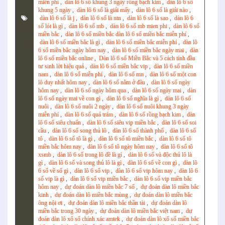
miễn phí
,
dàn lô 6 số khung 3 ngày rồng bạch kim
,
dàn lô 6 số
khung 5 ngày
,
dàn lô 6 số là giải mấy
,
dàn lô 6 số là giải nào
,
dàn lô 6 số là j
,
dàn lô 6 số là ntn
,
dàn lô 6 số là sao
,
dàn lô 6
số lót là gì
,
dàn lô 6 số mb
,
dàn lô 6 số mb mien phi
,
dàn lô 6 số
miền bắc
,
dàn lô 6 số miền bắc dàn lô 6 số miền bắc miễn phí
,
dàn lô 6 số miền bắc là gì
,
dàn lô 6 số miền bắc miễn phí
,
dàn lô
6 số miền bắc ngày hôm nay
,
dàn lô 6 số miền bắc ngày mai
,
dàn
lô 6 số miền bắc online
,
Dàn lô 6 số Miền Bắc và 5 cách tính đầu
tư sinh lời hiệu quả
,
dàn lô 6 số miền bắc vip
,
dàn lô 6 số miền
nam
,
dàn lô 6 số miễn phí
,
dàn lô 6 số mn
,
dàn lô 6 số một con
lô duy nhất hôm nay
,
dàn lô 6 số nằm ở đâu
,
dàn lô 6 số ngày
hôm nay
,
dàn lô 6 số ngày hôm qua
,
dàn lô 6 số ngày mai
,
dàn
lô 6 số ngày mai về con gì
,
dàn lô 6 số nghĩa là gì
,
dàn lô 6 số
nuôi
,
dàn lô 6 số nuôi 2 ngày
,
dàn lô 6 số nuôi khung 3 ngày
miễn phí
,
dàn lô 6 số quả trám
,
dàn lô 6 số rồng bạch kim
,
dàn
lô 6 số siêu chuẩn
,
dàn lô 6 số siêu vip miền bắc
,
dàn lô 6 số soi
cầu
,
dàn lô 6 số song thủ lô
,
dàn lô 6 số thành phố
,
dàn lô 6 số
tô
,
dàn lô 6 số tô là gì
,
dàn lô 6 số tô miền bắc
,
dàn lô 6 số tô
miền bắc hôm nay
,
dàn lô 6 số tô ngày hôm nay
,
dàn lô 6 số tô
xsmb
,
dàn lô 6 số trong lô đề là gì
,
dàn lô 6 số và độc thủ lô là
gì
,
dàn lô 6 số và song thủ lô là gì
,
dàn lô 6 số về con gì
,
dàn lô
6 số về số gì
,
dàn lô 6 số vip
,
dàn lô 6 số vip hôm nay
,
dàn lô 6
số vip là gì
,
dàn lô 6 số vip miền bắc
,
dàn lô 6 số vip miền bắc
hôm nay
,
dự đoán dàn lô miền bắc 7 số
,
dự đoán dàn lô miền bắc
kinh
,
dự đoán dàn lô miền bắc mùng
,
dự đoán dàn lô miền bắc
ông nội ơi
,
dự đoán dàn lô miền bắc thần tài
,
dự đoán dàn lô
miền bắc trong 30 ngày
,
dự đoán dàn lô miền bắc việt nam
,
dự
đoán dàn lô xổ số chính xác amtek
,
dự đoán dàn lô xổ số miền bắc