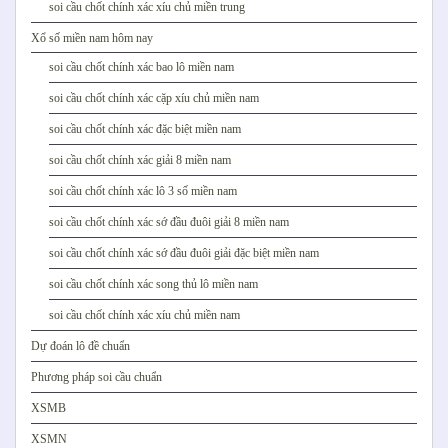
soi cầu chốt chính xác xíu chủ miền trung
Xổ số miền nam hôm nay
soi cầu chốt chính xác bao lô miền nam
soi cầu chốt chính xác cặp xíu chủ miền nam
soi cầu chốt chính xác đặc biệt miền nam
soi cầu chốt chính xác giải 8 miền nam
soi cầu chốt chính xác lô 3 số miền nam
soi cầu chốt chính xác sớ đầu đuôi giải 8 miền nam
soi cầu chốt chính xác sớ đầu đuôi giải đặc biệt miền nam
soi cầu chốt chính xác song thủ lô miền nam
soi cầu chốt chính xác xíu chủ miền nam
Dự đoán lô đề chuẩn
Phương pháp soi cầu chuẩn
XSMB
XSMN