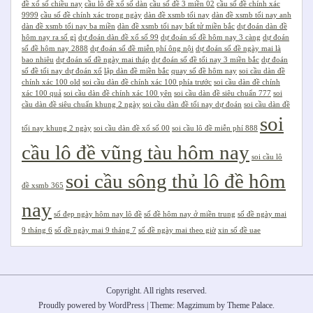
đề xổ số chiều nay
cầu lô đề xổ số dàn
cầu số đề 3 miền 02
cầu số đề chính xác
9999
cầu số đề chính xác trong ngày
dàn đề xsmb tối nay
dàn đề xsmb tối nay anh
dàn đề xsmb tối nay ba miền
dàn đề xsmb tối nay bất tử miền bắc
dự đoán dàn đề
hôm nay ra số gì
dự đoán dàn đề xổ số 99
dự đoán số đề hôm nay 3 càng
dự đoán
số đề hôm nay 2888
dự đoán số đề miễn phí ông nội
dự đoán số đề ngày mai là
bao nhiêu
dự đoán số đề ngày mai tháp
dự đoán số đề tối nay 3 miền bắc
dự đoán
số đề tối nay dự đoán xổ
lập dàn đề miền bắc
quay số đề hôm nay
soi cầu dàn đề
chính xác 100 old
soi cầu dàn đề chính xác 100 phía trước
soi cầu dàn đề chính
xác 100 quả
soi cầu dàn đề chính xác 100 yên
soi cầu dàn đề siêu chuẩn 777
soi
cầu dàn đề siêu chuẩn khung 2 ngày
soi cầu dàn đề tối nay dự đoán
soi cầu dàn đề
soi
tối nay khung 2 ngày
soi cầu dàn đề xổ số 00
soi cầu lô đề miễn phí 888
cầu lô đề vũng tàu hôm nay
soi cầu lô
soi cầu sông thủ lô đề hôm
đề xsmb 365
nay
số đẹp ngày hôm nay lô đề
số đề hôm nay ở miền trung
số đề ngày mai
9 tháng 6
số đề ngày mai 9 tháng 7
số đề ngày mai theo giờ
xin số đề uae
Copyright. All rights reserved.
Proudly powered by WordPress
|
Theme: Magzimum by
Theme Palace
.