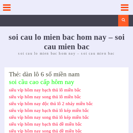
Skip
to
content
Search
soi cau lo mien bac hom nay – soi
cau mien bac
soi cau lo mien bac hom nay – soi cau mien bac
Thẻ:
dàn lô 6 số miền nam
soi cầu cao cấp hôm nay
siêu víp hôm nay bạch thủ lô miền bắc
siêu víp hôm nay song thủ lô miền bắc
siêu víp hôm nay độc thủ lô 2 nháy miền bắc
siêu víp hôm nay bạch thủ lô kép miền bắc
siêu víp hôm nay song thủ lô kép miền bắc
siêu víp hôm nay bạch thủ đề miền bắc
siêu víp hôm nay song thủ đề miền bắc