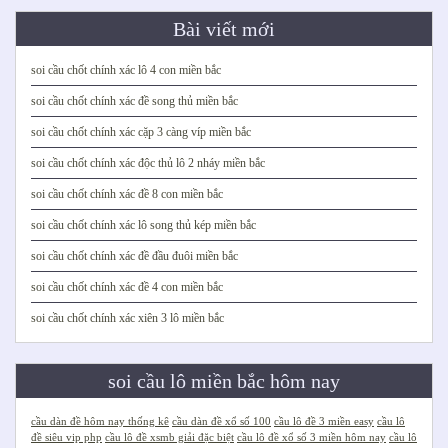
Bài viết mới
soi cầu chốt chính xác lô 4 con miền bắc
soi cầu chốt chính xác đề song thủ miền bắc
soi cầu chốt chính xác cặp 3 càng víp miền bắc
soi cầu chốt chính xác độc thủ lô 2 nháy miền bắc
soi cầu chốt chính xác đề 8 con miền bắc
soi cầu chốt chính xác lô song thủ kép miền bắc
soi cầu chốt chính xác đề đầu đuôi miền bắc
soi cầu chốt chính xác đề 4 con miền bắc
soi cầu chốt chính xác xiên 3 lô miền bắc
soi cầu lô miền bắc hôm nay
cầu dàn đề hôm nay thống kê
cầu dàn đề xổ số 100
cầu lô đề 3 miền easy
cầu lô
đề siêu vip php
cầu lô đề xsmb giải đặc biệt
cầu lô đề xổ số 3 miền hôm nay
cầu lô