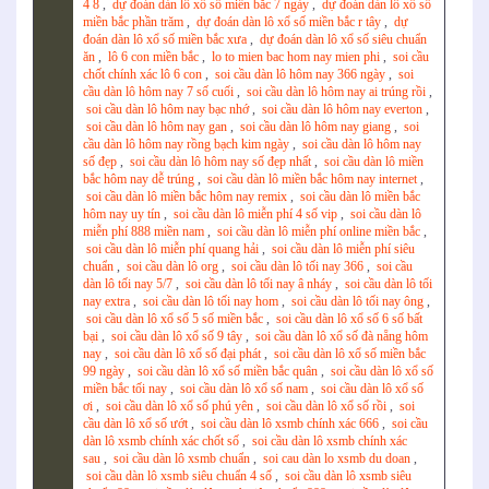
4 8
,
dự đoán dàn lô xổ số miền bắc 7 ngày
,
dự đoán dàn lô xổ số
miền bắc phần trăm
,
dự đoán dàn lô xổ số miền bắc r tây
,
dự
đoán dàn lô xổ số miền bắc xưa
,
dự đoán dàn lô xổ số siêu chuẩn
ăn
,
lô 6 con miền bắc
,
lo to mien bac hom nay mien phi
,
soi cầu
chốt chính xác lô 6 con
,
soi cầu dàn lô hôm nay 366 ngày
,
soi
cầu dàn lô hôm nay 7 số cuối
,
soi cầu dàn lô hôm nay ai trúng rồi
,
soi cầu dàn lô hôm nay bạc nhớ
,
soi cầu dàn lô hôm nay everton
,
soi cầu dàn lô hôm nay gan
,
soi cầu dàn lô hôm nay giang
,
soi
cầu dàn lô hôm nay rồng bạch kim ngày
,
soi cầu dàn lô hôm nay
số đẹp
,
soi cầu dàn lô hôm nay số đẹp nhất
,
soi cầu dàn lô miền
bắc hôm nay dễ trúng
,
soi cầu dàn lô miền bắc hôm nay internet
,
soi cầu dàn lô miền bắc hôm nay remix
,
soi cầu dàn lô miền bắc
hôm nay uy tín
,
soi cầu dàn lô miễn phí 4 số vip
,
soi cầu dàn lô
miễn phí 888 miền nam
,
soi cầu dàn lô miễn phí online miền bắc
,
soi cầu dàn lô miễn phí quang hải
,
soi cầu dàn lô miễn phí siêu
chuẩn
,
soi cầu dàn lô org
,
soi cầu dàn lô tối nay 366
,
soi cầu
dàn lô tối nay 5/7
,
soi cầu dàn lô tối nay â nháy
,
soi cầu dàn lô tối
nay extra
,
soi cầu dàn lô tối nay hom
,
soi cầu dàn lô tối nay ông
,
soi cầu dàn lô xổ số 5 số miền bắc
,
soi cầu dàn lô xổ số 6 số bất
bại
,
soi cầu dàn lô xổ số 9 tây
,
soi cầu dàn lô xổ số đà nẵng hôm
nay
,
soi cầu dàn lô xổ số đại phát
,
soi cầu dàn lô xổ số miền bắc
99 ngày
,
soi cầu dàn lô xổ số miền bắc quân
,
soi cầu dàn lô xổ số
miền bắc tối nay
,
soi cầu dàn lô xổ số nam
,
soi cầu dàn lô xổ số
ơi
,
soi cầu dàn lô xổ số phú yên
,
soi cầu dàn lô xổ số rồi
,
soi
cầu dàn lô xổ số ướt
,
soi cầu dàn lô xsmb chính xác 666
,
soi cầu
dàn lô xsmb chính xác chốt số
,
soi cầu dàn lô xsmb chính xác
sau
,
soi cầu dàn lô xsmb chuẩn
,
soi cau dàn lo xsmb du doan
,
soi cầu dàn lô xsmb siêu chuẩn 4 số
,
soi cầu dàn lô xsmb siêu