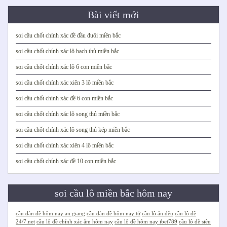
Bài viết mới
soi cầu chốt chính xác đề đầu đuôi miền bắc
soi cầu chốt chính xác lô bạch thủ miền bắc
soi cầu chốt chính xác lô 6 con miền bắc
soi cầu chốt chính xác xiên 3 lô miền bắc
soi cầu chốt chính xác đề 6 con miền bắc
soi cầu chốt chính xác lô song thủ miền bắc
soi cầu chốt chính xác lô song thủ kép miền bắc
soi cầu chốt chính xác xiên 4 lô miền bắc
soi cầu chốt chính xác đề 10 con miền bắc
soi cầu lô miền bắc hôm nay
cầu dàn đề hôm nay an giang
cầu dàn đề hôm nay tử
cầu lô ăn đều
cầu lô đề
24/7.net
cầu lô đề chính xác âm hôm nay
cầu lô đề hôm nay ibet789
cầu lô đề siêu