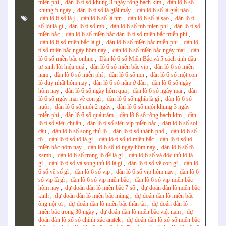
miễn phí
,
dàn lô 6 số khung 3 ngày rồng bạch kim
,
dàn lô 6 số
khung 5 ngày
,
dàn lô 6 số là giải mấy
,
dàn lô 6 số là giải nào
,
dàn lô 6 số là j
,
dàn lô 6 số là ntn
,
dàn lô 6 số là sao
,
dàn lô 6
số lót là gì
,
dàn lô 6 số mb
,
dàn lô 6 số mb mien phi
,
dàn lô 6 số
miền bắc
,
dàn lô 6 số miền bắc dàn lô 6 số miền bắc miễn phí
,
dàn lô 6 số miền bắc là gì
,
dàn lô 6 số miền bắc miễn phí
,
dàn lô
6 số miền bắc ngày hôm nay
,
dàn lô 6 số miền bắc ngày mai
,
dàn
lô 6 số miền bắc online
,
Dàn lô 6 số Miền Bắc và 5 cách tính đầu
tư sinh lời hiệu quả
,
dàn lô 6 số miền bắc vip
,
dàn lô 6 số miền
nam
,
dàn lô 6 số miễn phí
,
dàn lô 6 số mn
,
dàn lô 6 số một con
lô duy nhất hôm nay
,
dàn lô 6 số nằm ở đâu
,
dàn lô 6 số ngày
hôm nay
,
dàn lô 6 số ngày hôm qua
,
dàn lô 6 số ngày mai
,
dàn
lô 6 số ngày mai về con gì
,
dàn lô 6 số nghĩa là gì
,
dàn lô 6 số
nuôi
,
dàn lô 6 số nuôi 2 ngày
,
dàn lô 6 số nuôi khung 3 ngày
miễn phí
,
dàn lô 6 số quả trám
,
dàn lô 6 số rồng bạch kim
,
dàn
lô 6 số siêu chuẩn
,
dàn lô 6 số siêu vip miền bắc
,
dàn lô 6 số soi
cầu
,
dàn lô 6 số song thủ lô
,
dàn lô 6 số thành phố
,
dàn lô 6 số
tô
,
dàn lô 6 số tô là gì
,
dàn lô 6 số tô miền bắc
,
dàn lô 6 số tô
miền bắc hôm nay
,
dàn lô 6 số tô ngày hôm nay
,
dàn lô 6 số tô
xsmb
,
dàn lô 6 số trong lô đề là gì
,
dàn lô 6 số và độc thủ lô là
gì
,
dàn lô 6 số và song thủ lô là gì
,
dàn lô 6 số về con gì
,
dàn lô
6 số về số gì
,
dàn lô 6 số vip
,
dàn lô 6 số vip hôm nay
,
dàn lô 6
số vip là gì
,
dàn lô 6 số vip miền bắc
,
dàn lô 6 số vip miền bắc
hôm nay
,
dự đoán dàn lô miền bắc 7 số
,
dự đoán dàn lô miền bắc
kinh
,
dự đoán dàn lô miền bắc mùng
,
dự đoán dàn lô miền bắc
ông nội ơi
,
dự đoán dàn lô miền bắc thần tài
,
dự đoán dàn lô
miền bắc trong 30 ngày
,
dự đoán dàn lô miền bắc việt nam
,
dự
đoán dàn lô xổ số chính xác amtek
,
dự đoán dàn lô xổ số miền bắc