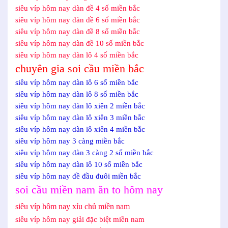
siêu víp hôm nay dàn đề 4 số miền bắc
siêu víp hôm nay dàn đề 6 số miền bắc
siêu víp hôm nay dàn đề 8 số miền bắc
siêu víp hôm nay dàn đề 10 số miền bắc
siêu víp hôm nay dàn lô 4 số miền bắc
chuyên gia soi cầu miền bắc
siêu víp hôm nay dàn lô 6 số miền bắc
siêu víp hôm nay dàn lô 8 số miền bắc
siêu víp hôm nay dàn lô xiên 2 miền bắc
siêu víp hôm nay dàn lô xiên 3 miền bắc
siêu víp hôm nay dàn lô xiên 4 miền bắc
siêu víp hôm nay 3 càng miền bắc
siêu víp hôm nay dàn 3 càng 2 số miền bắc
siêu víp hôm nay dàn lô 10 số miền bắc
siêu víp hôm nay đề đầu đuôi miền bắc
soi cầu miền nam ăn to hôm nay
siêu víp hôm nay xỉu chủ miền nam
siêu víp hôm nay giải đặc biệt miền nam