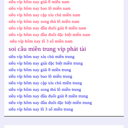
siêu víp hôm nay giải 8 miền nam
siêu víp hôm nay bao lô miền nam
siêu víp hôm nay cặp xỉu chủ miền nam
siêu víp hôm nay song thủ lô miền nam
siêu víp hôm nay đầu đuôi giải 8 miền nam
siêu víp hôm nay đầu đuôi đặc biệt miền nam
siêu víp hôm nay lô 3 số miền nam
soi cầu miền trung víp phát tài
siêu víp hôm nay xỉu chủ miền trung
siêu víp hôm nay giải đặc biệt miền trung
siêu víp hôm nay giải 8 miền trung
siêu víp hôm nay bao lô miền trung
siêu víp hôm nay cặp xỉu chủ miền trung
siêu víp hôm nay song thủ lô miền trung
siêu víp hôm nay đầu đuôi giải 8 miền trung
siêu víp hôm nay đầu đuôi đặc biệt miền trung
siêu víp hôm nay lô 3 số miền trung