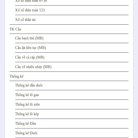
Xổ số điện toán 6×36
Xổ số điện toán 123
Xổ số thần tài
TK Cầu
Cầu bạch thủ (MB)
Cầu lật liên tục (MB)
Cầu về cả cặp (MB)
Cầu về nhiều nháy (MB)
Thống kê
Thống kê đầu đuôi
Thống kê lô gan
Thống kê lô xiên
Thống kê lô kép
Thống kê Đầu
Thống kê Đuôi