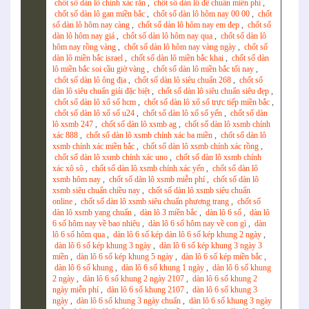
chốt số dàn lô chính xác rắn
,
chốt số dàn lô đề chuẩn miễn phí
,
chốt số dàn lô gan miền bắc
,
chốt số dàn lô hôm nay 00 00
,
chốt
số dàn lô hôm nay càng
,
chốt số dàn lô hôm nay em đẹp
,
chốt số
dàn lô hôm nay giá
,
chốt số dàn lô hôm nay qua
,
chốt số dàn lô
hôm nay rồng vàng
,
chốt số dàn lô hôm nay vàng ngày
,
chốt số
dàn lô miền bắc israel
,
chốt số dàn lô miền bắc khai
,
chốt số dàn
lô miền bắc soi cầu giờ vàng
,
chốt số dàn lô miền bắc tối nay
,
chốt số dàn lô ông địa
,
chốt số dàn lô siêu chuẩn 268
,
chốt số
dàn lô siêu chuẩn giải đặc biệt
,
chốt số dàn lô siêu chuẩn siêu đẹp
,
chốt số dàn lô xổ số hcm
,
chốt số dàn lô xổ số trực tiếp miền bắc
,
chốt số dàn lô xổ số u24
,
chốt số dàn lô xổ số yến
,
chốt số dàn
lô xsmb 247
,
chốt số dàn lô xsmb ag
,
chốt số dàn lô xsmb chính
xác 888
,
chốt số dàn lô xsmb chính xác ba miền
,
chốt số dàn lô
xsmb chính xác miền bắc
,
chốt số dàn lô xsmb chính xác rồng
,
chốt số dàn lô xsmb chính xác uno
,
chốt số dàn lô xsmb chính
xác xô sô
,
chốt số dàn lô xsmb chính xác yến
,
chốt số dàn lô
xsmb hôm nay
,
chốt số dàn lô xsmb miễn phí
,
chốt số dàn lô
xsmb siêu chuẩn chiều nay
,
chốt số dàn lô xsmb siêu chuẩn
online
,
chốt số dàn lô xsmb siêu chuẩn phương trang
,
chốt số
dàn lô xsmb yang chuẩn
,
dàn lô 3 miền bắc
,
dàn lô 6 số
,
dàn lô
6 số hôm nay về bao nhiêu
,
dàn lô 6 số hôm nay về con gì
,
dàn
lô 6 số hôm qua
,
dàn lô 6 số kép dàn lô 6 số kép khung 2 ngày
,
dàn lô 6 số kép khung 3 ngày
,
dàn lô 6 số kép khung 3 ngày 3
miền
,
dàn lô 6 số kép khung 5 ngày
,
dàn lô 6 số kép miền bắc
,
dàn lô 6 số khung
,
dàn lô 6 số khung 1 ngày
,
dàn lô 6 số khung
2 ngày
,
dàn lô 6 số khung 2 ngày 2107
,
dàn lô 6 số khung 2
ngày miễn phí
,
dàn lô 6 số khung 2107
,
dàn lô 6 số khung 3
ngày
,
dàn lô 6 số khung 3 ngày chuẩn
,
dàn lô 6 số khung 3 ngày