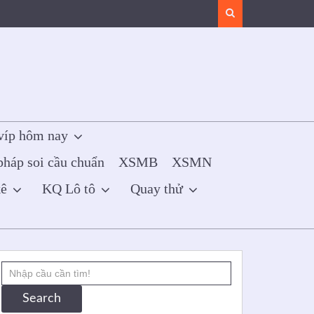
Search
víp hôm nay
háp soi cầu chuẩn
XSMB
XSMN
kê
KQ Lô tô
Quay thử
Search