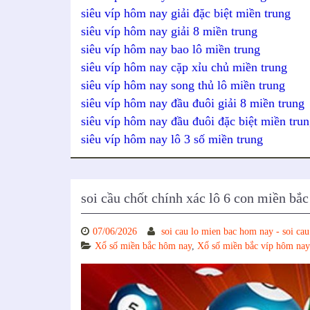
siêu víp hôm nay giải đặc biệt miền trung
siêu víp hôm nay giải 8 miền trung
siêu víp hôm nay bao lô miền trung
siêu víp hôm nay cặp xỉu chủ miền trung
siêu víp hôm nay song thủ lô miền trung
siêu víp hôm nay đầu đuôi giải 8 miền trung
siêu víp hôm nay đầu đuôi đặc biệt miền tru
siêu víp hôm nay lô 3 số miền trung
soi cầu chốt chính xác lô 6 con miền bắc
07/06/2026
soi cau lo mien bac hom nay - soi ca
Xổ số miền bắc hôm nay
,
Xổ số miền bắc víp hôm nay