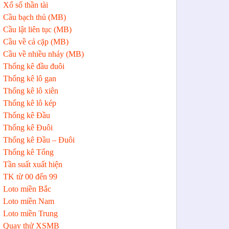
Xổ số thần tài
Cầu bạch thủ (MB)
Cầu lật liên tục (MB)
Cầu về cả cặp (MB)
Cầu về nhiều nháy (MB)
Thống kê đầu đuôi
Thống kê lô gan
Thống kê lô xiên
Thống kê lô kép
Thống kê Đầu
Thống kê Đuôi
Thống kê Đầu – Đuôi
Thống kê Tổng
Tần suất xuất hiện
TK từ 00 đến 99
Loto miền Bắc
Loto miền Nam
Loto miền Trung
Quay thử XSMB