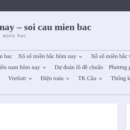
nay – soi cau mien bac
u mien bac
n bac
Xổ số miền bắc hôm nay
Xổ số miền bắc 
iền nam hôm nay
Dự đoán lô đề chuẩn
Phương p
Vietlott
Điện toán
TK Cầu
Thống 