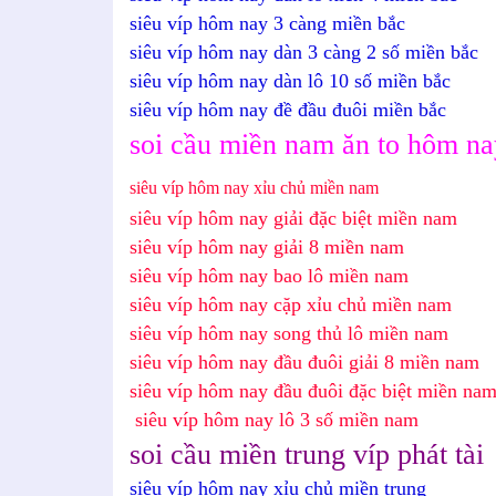
siêu víp hôm nay 3 càng miền bắc
siêu víp hôm nay dàn 3 càng 2 số miền bắc
siêu víp hôm nay dàn lô 10 số miền bắc
siêu víp hôm nay đề đầu đuôi miền bắc
soi cầu miền nam ăn to hôm na
siêu víp hôm nay xỉu chủ miền nam
siêu víp hôm nay giải đặc biệt miền nam
siêu víp hôm nay giải 8 miền nam
siêu víp hôm nay bao lô miền nam
siêu víp hôm nay cặp xỉu chủ miền nam
siêu víp hôm nay song thủ lô miền nam
siêu víp hôm nay đầu đuôi giải 8 miền nam
siêu víp hôm nay đầu đuôi đặc biệt miền na
siêu víp hôm nay lô 3 số miền nam
soi cầu miền trung víp phát tài
siêu víp hôm nay xỉu chủ miền trung