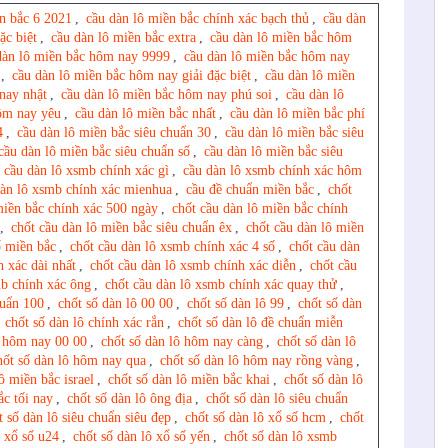
n bắc 6 2021
,
cầu dàn lô miền bắc chính xác bạch thủ
,
cầu dàn
ặc biệt
,
cầu dàn lô miền bắc extra
,
cầu dàn lô miền bắc hôm
dàn lô miền bắc hôm nay 9999
,
cầu dàn lô miền bắc hôm nay
,
cầu dàn lô miền bắc hôm nay giải đặc biệt
,
cầu dàn lô miền
nay nhật
,
cầu dàn lô miền bắc hôm nay phú soi
,
cầu dàn lô
ôm nay yêu
,
cầu dàn lô miền bắc nhất
,
cầu dàn lô miền bắc phí
4
,
cầu dàn lô miền bắc siêu chuẩn 30
,
cầu dàn lô miền bắc siêu
cầu dàn lô miền bắc siêu chuẩn số
,
cầu dàn lô miền bắc siêu
,
cầu dàn lô xsmb chính xác gì
,
cầu dàn lô xsmb chính xác hôm
dàn lô xsmb chính xác mienhua
,
cầu đề chuẩn miền bắc
,
chốt
miền bắc chính xác 500 ngày
,
chốt cầu dàn lô miền bắc chính
,
chốt cầu dàn lô miền bắc siêu chuẩn êx
,
chốt cầu dàn lô miền
ố miền bắc
,
chốt cầu dàn lô xsmb chính xác 4 số
,
chốt cầu dàn
h xác dài nhất
,
chốt cầu dàn lô xsmb chính xác diễn
,
chốt cầu
mb chính xác ông
,
chốt cầu dàn lô xsmb chính xác quay thử
,
huẩn 100
,
chốt số dàn lô 00 00
,
chốt số dàn lô 99
,
chốt số dàn
,
chốt số dàn lô chính xác rắn
,
chốt số dàn lô đề chuẩn miễn
ô hôm nay 00 00
,
chốt số dàn lô hôm nay càng
,
chốt số dàn lô
hốt số dàn lô hôm nay qua
,
chốt số dàn lô hôm nay rồng vàng
,
ô miền bắc israel
,
chốt số dàn lô miền bắc khai
,
chốt số dàn lô
ắc tối nay
,
chốt số dàn lô ông địa
,
chốt số dàn lô siêu chuẩn
t số dàn lô siêu chuẩn siêu đẹp
,
chốt số dàn lô xổ số hcm
,
chốt
ô xổ số u24
,
chốt số dàn lô xổ số yến
,
chốt số dàn lô xsmb