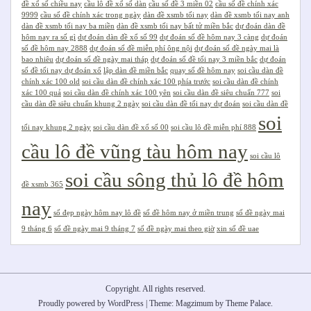
đề xổ số chiều nay
cầu lô đề xổ số dàn
cầu số đề 3 miền 02
cầu số đề chính xác
9999
cầu số đề chính xác trong ngày
dàn đề xsmb tối nay
dàn đề xsmb tối nay anh
dàn đề xsmb tối nay ba miền
dàn đề xsmb tối nay bất tử miền bắc
dự đoán dàn đề
hôm nay ra số gì
dự đoán dàn đề xổ số 99
dự đoán số đề hôm nay 3 càng
dự đoán
số đề hôm nay 2888
dự đoán số đề miễn phí ông nội
dự đoán số đề ngày mai là
bao nhiêu
dự đoán số đề ngày mai tháp
dự đoán số đề tối nay 3 miền bắc
dự đoán
số đề tối nay dự đoán xổ
lập dàn đề miền bắc
quay số đề hôm nay
soi cầu dàn đề
chính xác 100 old
soi cầu dàn đề chính xác 100 phía trước
soi cầu dàn đề chính
xác 100 quả
soi cầu dàn đề chính xác 100 yên
soi cầu dàn đề siêu chuẩn 777
soi
cầu dàn đề siêu chuẩn khung 2 ngày
soi cầu dàn đề tối nay dự đoán
soi cầu dàn đề
soi
tối nay khung 2 ngày
soi cầu dàn đề xổ số 00
soi cầu lô đề miễn phí 888
cầu lô đề vũng tàu hôm nay
soi cầu lô
soi cầu sông thủ lô đề hôm
đề xsmb 365
nay
số đẹp ngày hôm nay lô đề
số đề hôm nay ở miền trung
số đề ngày mai
9 tháng 6
số đề ngày mai 9 tháng 7
số đề ngày mai theo giờ
xin số đề uae
Copyright. All rights reserved.
Proudly powered by WordPress
|
Theme: Magzimum by
Theme Palace
.