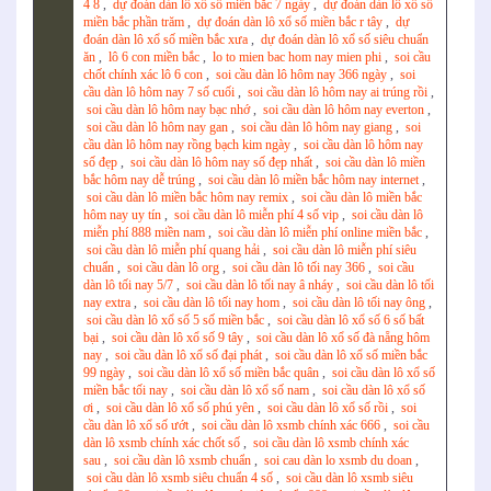
4 8
,
dự đoán dàn lô xổ số miền bắc 7 ngày
,
dự đoán dàn lô xổ số
miền bắc phần trăm
,
dự đoán dàn lô xổ số miền bắc r tây
,
dự
đoán dàn lô xổ số miền bắc xưa
,
dự đoán dàn lô xổ số siêu chuẩn
ăn
,
lô 6 con miền bắc
,
lo to mien bac hom nay mien phi
,
soi cầu
chốt chính xác lô 6 con
,
soi cầu dàn lô hôm nay 366 ngày
,
soi
cầu dàn lô hôm nay 7 số cuối
,
soi cầu dàn lô hôm nay ai trúng rồi
,
soi cầu dàn lô hôm nay bạc nhớ
,
soi cầu dàn lô hôm nay everton
,
soi cầu dàn lô hôm nay gan
,
soi cầu dàn lô hôm nay giang
,
soi
cầu dàn lô hôm nay rồng bạch kim ngày
,
soi cầu dàn lô hôm nay
số đẹp
,
soi cầu dàn lô hôm nay số đẹp nhất
,
soi cầu dàn lô miền
bắc hôm nay dễ trúng
,
soi cầu dàn lô miền bắc hôm nay internet
,
soi cầu dàn lô miền bắc hôm nay remix
,
soi cầu dàn lô miền bắc
hôm nay uy tín
,
soi cầu dàn lô miễn phí 4 số vip
,
soi cầu dàn lô
miễn phí 888 miền nam
,
soi cầu dàn lô miễn phí online miền bắc
,
soi cầu dàn lô miễn phí quang hải
,
soi cầu dàn lô miễn phí siêu
chuẩn
,
soi cầu dàn lô org
,
soi cầu dàn lô tối nay 366
,
soi cầu
dàn lô tối nay 5/7
,
soi cầu dàn lô tối nay â nháy
,
soi cầu dàn lô tối
nay extra
,
soi cầu dàn lô tối nay hom
,
soi cầu dàn lô tối nay ông
,
soi cầu dàn lô xổ số 5 số miền bắc
,
soi cầu dàn lô xổ số 6 số bất
bại
,
soi cầu dàn lô xổ số 9 tây
,
soi cầu dàn lô xổ số đà nẵng hôm
nay
,
soi cầu dàn lô xổ số đại phát
,
soi cầu dàn lô xổ số miền bắc
99 ngày
,
soi cầu dàn lô xổ số miền bắc quân
,
soi cầu dàn lô xổ số
miền bắc tối nay
,
soi cầu dàn lô xổ số nam
,
soi cầu dàn lô xổ số
ơi
,
soi cầu dàn lô xổ số phú yên
,
soi cầu dàn lô xổ số rồi
,
soi
cầu dàn lô xổ số ướt
,
soi cầu dàn lô xsmb chính xác 666
,
soi cầu
dàn lô xsmb chính xác chốt số
,
soi cầu dàn lô xsmb chính xác
sau
,
soi cầu dàn lô xsmb chuẩn
,
soi cau dàn lo xsmb du doan
,
soi cầu dàn lô xsmb siêu chuẩn 4 số
,
soi cầu dàn lô xsmb siêu