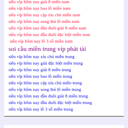
siêu víp hôm nay giải 8 miền nam
siêu víp hôm nay bao lô miền nam
siêu víp hôm nay cặp xỉu chủ miền nam
siêu víp hôm nay song thủ lô miền nam
siêu víp hôm nay đầu đuôi giải 8 miền nam
siêu víp hôm nay đầu đuôi đặc biệt miền nam
siêu víp hôm nay lô 3 số miền nam
soi cầu miền trung víp phát tài
siêu víp hôm nay xỉu chủ miền trung
siêu víp hôm nay giải đặc biệt miền trung
siêu víp hôm nay giải 8 miền trung
siêu víp hôm nay bao lô miền trung
siêu víp hôm nay cặp xỉu chủ miền trung
siêu víp hôm nay song thủ lô miền trung
siêu víp hôm nay đầu đuôi giải 8 miền trung
siêu víp hôm nay đầu đuôi đặc biệt miền trung
siêu víp hôm nay lô 3 số miền trung