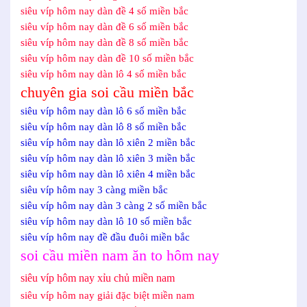
siêu víp hôm nay dàn đề 4 số miền bắc
siêu víp hôm nay dàn đề 6 số miền bắc
siêu víp hôm nay dàn đề 8 số miền bắc
siêu víp hôm nay dàn đề 10 số miền bắc
siêu víp hôm nay dàn lô 4 số miền bắc
chuyên gia soi cầu miền bắc
siêu víp hôm nay dàn lô 6 số miền bắc
siêu víp hôm nay dàn lô 8 số miền bắc
siêu víp hôm nay dàn lô xiên 2 miền bắc
siêu víp hôm nay dàn lô xiên 3 miền bắc
siêu víp hôm nay dàn lô xiên 4 miền bắc
siêu víp hôm nay 3 càng miền bắc
siêu víp hôm nay dàn 3 càng 2 số miền bắc
siêu víp hôm nay dàn lô 10 số miền bắc
siêu víp hôm nay đề đầu đuôi miền bắc
soi cầu miền nam ăn to hôm nay
siêu víp hôm nay xỉu chủ miền nam
siêu víp hôm nay giải đặc biệt miền nam