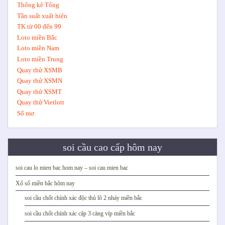
Thống kê Tổng
Tần suất xuất hiện
TK từ 00 đến 99
Loto miền Bắc
Loto miền Nam
Loto miền Trung
Quay thử XSMB
Quay thử XSMN
Quay thử XSMT
Quay thử Vietlott
Sổ mơ
soi cầu cao cấp hôm nay
soi cau lo mien bac hom nay – soi cau mien bac
Xổ số miền bắc hôm nay
soi cầu chốt chính xác độc thủ lô 2 nháy miền bắc
soi cầu chốt chính xác cặp 3 càng víp miền bắc