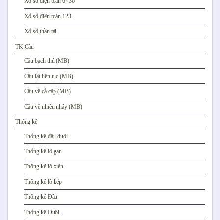
Xổ số điện toán 6×36
Xổ số điện toán 123
Xổ số thần tài
TK Cầu
Cầu bạch thủ (MB)
Cầu lật liên tục (MB)
Cầu về cả cặp (MB)
Cầu về nhiều nháy (MB)
Thống kê
Thống kê đầu đuôi
Thống kê lô gan
Thống kê lô xiên
Thống kê lô kép
Thống kê Đầu
Thống kê Đuôi