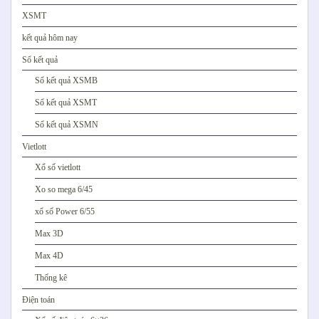
XSMT
kết quả hôm nay
Sổ kết quả
Sổ kết quả XSMB
Sổ kết quả XSMT
Sổ kết quả XSMN
Vietlott
Xổ số vietlott
Xo so mega 6/45
xổ số Power 6/55
Max 3D
Max 4D
Thống kê
Điện toán