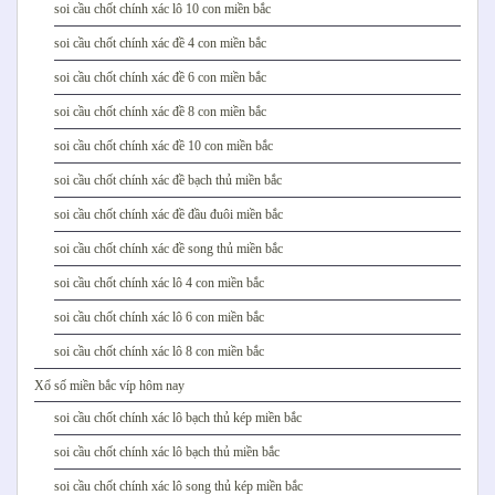
soi cầu chốt chính xác lô 10 con miền bắc
soi cầu chốt chính xác đề 4 con miền bắc
soi cầu chốt chính xác đề 6 con miền bắc
soi cầu chốt chính xác đề 8 con miền bắc
soi cầu chốt chính xác đề 10 con miền bắc
soi cầu chốt chính xác đề bạch thủ miền bắc
soi cầu chốt chính xác đề đầu đuôi miền bắc
soi cầu chốt chính xác đề song thủ miền bắc
soi cầu chốt chính xác lô 4 con miền bắc
soi cầu chốt chính xác lô 6 con miền bắc
soi cầu chốt chính xác lô 8 con miền bắc
Xổ số miền bắc víp hôm nay
soi cầu chốt chính xác lô bạch thủ kép miền bắc
soi cầu chốt chính xác lô bạch thủ miền bắc
soi cầu chốt chính xác lô song thủ kép miền bắc