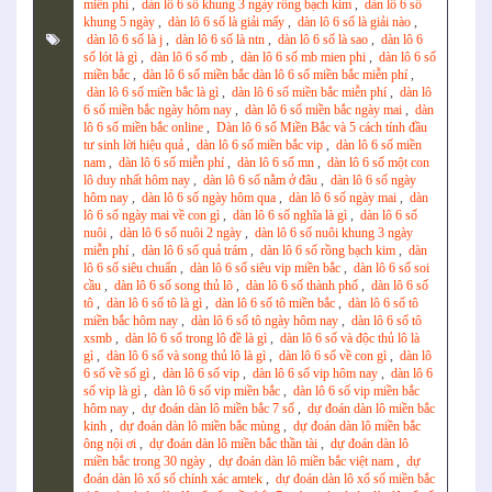
miễn phí
,
dàn lô 6 số khung 3 ngày rồng bạch kim
,
dàn lô 6 số
khung 5 ngày
,
dàn lô 6 số là giải mấy
,
dàn lô 6 số là giải nào
,
dàn lô 6 số là j
,
dàn lô 6 số là ntn
,
dàn lô 6 số là sao
,
dàn lô 6
số lót là gì
,
dàn lô 6 số mb
,
dàn lô 6 số mb mien phi
,
dàn lô 6 số
miền bắc
,
dàn lô 6 số miền bắc dàn lô 6 số miền bắc miễn phí
,
dàn lô 6 số miền bắc là gì
,
dàn lô 6 số miền bắc miễn phí
,
dàn lô
6 số miền bắc ngày hôm nay
,
dàn lô 6 số miền bắc ngày mai
,
dàn
lô 6 số miền bắc online
,
Dàn lô 6 số Miền Bắc và 5 cách tính đầu
tư sinh lời hiệu quả
,
dàn lô 6 số miền bắc vip
,
dàn lô 6 số miền
nam
,
dàn lô 6 số miễn phí
,
dàn lô 6 số mn
,
dàn lô 6 số một con
lô duy nhất hôm nay
,
dàn lô 6 số nằm ở đâu
,
dàn lô 6 số ngày
hôm nay
,
dàn lô 6 số ngày hôm qua
,
dàn lô 6 số ngày mai
,
dàn
lô 6 số ngày mai về con gì
,
dàn lô 6 số nghĩa là gì
,
dàn lô 6 số
nuôi
,
dàn lô 6 số nuôi 2 ngày
,
dàn lô 6 số nuôi khung 3 ngày
miễn phí
,
dàn lô 6 số quả trám
,
dàn lô 6 số rồng bạch kim
,
dàn
lô 6 số siêu chuẩn
,
dàn lô 6 số siêu vip miền bắc
,
dàn lô 6 số soi
cầu
,
dàn lô 6 số song thủ lô
,
dàn lô 6 số thành phố
,
dàn lô 6 số
tô
,
dàn lô 6 số tô là gì
,
dàn lô 6 số tô miền bắc
,
dàn lô 6 số tô
miền bắc hôm nay
,
dàn lô 6 số tô ngày hôm nay
,
dàn lô 6 số tô
xsmb
,
dàn lô 6 số trong lô đề là gì
,
dàn lô 6 số và độc thủ lô là
gì
,
dàn lô 6 số và song thủ lô là gì
,
dàn lô 6 số về con gì
,
dàn lô
6 số về số gì
,
dàn lô 6 số vip
,
dàn lô 6 số vip hôm nay
,
dàn lô 6
số vip là gì
,
dàn lô 6 số vip miền bắc
,
dàn lô 6 số vip miền bắc
hôm nay
,
dự đoán dàn lô miền bắc 7 số
,
dự đoán dàn lô miền bắc
kinh
,
dự đoán dàn lô miền bắc mùng
,
dự đoán dàn lô miền bắc
ông nội ơi
,
dự đoán dàn lô miền bắc thần tài
,
dự đoán dàn lô
miền bắc trong 30 ngày
,
dự đoán dàn lô miền bắc việt nam
,
dự
đoán dàn lô xổ số chính xác amtek
,
dự đoán dàn lô xổ số miền bắc