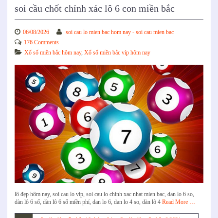
soi cầu chốt chính xác lô 6 con miền bắc
06/08/2026
soi cau lo mien bac hom nay - soi cau mien bac
176 Comments
Xổ số miền bắc hôm nay
,
Xổ số miền bắc víp hôm nay
lô đẹp hôm nay, soi cau lo vip, soi cau lo chinh xac nhat mien bac, dan lo 6 so,
dàn lô 6 số, dàn lô 6 số miền phí, dan lo 6, dan lo 4 so, dàn lô 4
Read More …