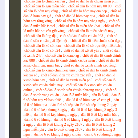
chốt số dàn lô chính xác rắn
,
chốt số dàn lô đề chuẩn miễn phí
,
chốt số dàn lô gan miền bắc
,
chốt số dàn lô hôm nay 00 00
,
chốt
số dàn lô hôm nay càng
,
chốt số dàn lô hôm nay em đẹp
,
chốt số
dàn lô hôm nay giá
,
chốt số dàn lô hôm nay qua
,
chốt số dàn lô
hôm nay rồng vàng
,
chốt số dàn lô hôm nay vàng ngày
,
chốt số
dàn lô miền bắc israel
,
chốt số dàn lô miền bắc khai
,
chốt số dàn
lô miền bắc soi cầu giờ vàng
,
chốt số dàn lô miền bắc tối nay
,
chốt số dàn lô ông địa
,
chốt số dàn lô siêu chuẩn 268
,
chốt số
dàn lô siêu chuẩn giải đặc biệt
,
chốt số dàn lô siêu chuẩn siêu đẹp
,
chốt số dàn lô xổ số hcm
,
chốt số dàn lô xổ số trực tiếp miền bắc
,
chốt số dàn lô xổ số u24
,
chốt số dàn lô xổ số yến
,
chốt số dàn
lô xsmb 247
,
chốt số dàn lô xsmb ag
,
chốt số dàn lô xsmb chính
xác 888
,
chốt số dàn lô xsmb chính xác ba miền
,
chốt số dàn lô
xsmb chính xác miền bắc
,
chốt số dàn lô xsmb chính xác rồng
,
chốt số dàn lô xsmb chính xác uno
,
chốt số dàn lô xsmb chính
xác xô sô
,
chốt số dàn lô xsmb chính xác yến
,
chốt số dàn lô
xsmb hôm nay
,
chốt số dàn lô xsmb miễn phí
,
chốt số dàn lô
xsmb siêu chuẩn chiều nay
,
chốt số dàn lô xsmb siêu chuẩn
online
,
chốt số dàn lô xsmb siêu chuẩn phương trang
,
chốt số
dàn lô xsmb yang chuẩn
,
dàn lô 3 miền bắc
,
dàn lô 6 số
,
dàn lô
6 số hôm nay về bao nhiêu
,
dàn lô 6 số hôm nay về con gì
,
dàn
lô 6 số hôm qua
,
dàn lô 6 số kép dàn lô 6 số kép khung 2 ngày
,
dàn lô 6 số kép khung 3 ngày
,
dàn lô 6 số kép khung 3 ngày 3
miền
,
dàn lô 6 số kép khung 5 ngày
,
dàn lô 6 số kép miền bắc
,
dàn lô 6 số khung
,
dàn lô 6 số khung 1 ngày
,
dàn lô 6 số khung
2 ngày
,
dàn lô 6 số khung 2 ngày 2107
,
dàn lô 6 số khung 2
ngày miễn phí
,
dàn lô 6 số khung 2107
,
dàn lô 6 số khung 3
ngày
,
dàn lô 6 số khung 3 ngày chuẩn
,
dàn lô 6 số khung 3 ngày