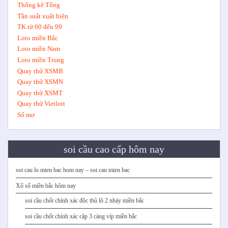
Thống kê Tổng
Tần suất xuất hiện
TK từ 00 đến 99
Loto miền Bắc
Loto miền Nam
Loto miền Trung
Quay thử XSMB
Quay thử XSMN
Quay thử XSMT
Quay thử Vietlott
Sổ mơ
soi cầu cao cấp hôm nay
soi cau lo mien bac hom nay – soi cau mien bac
Xổ số miền bắc hôm nay
soi cầu chốt chính xác độc thủ lô 2 nháy miền bắc
soi cầu chốt chính xác cặp 3 càng víp miền bắc