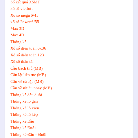
Sổ kết quả XSMT
xổ số vietlott
Xo so mega 6/45
xổ số Power 6/55
Max 3D
Max 4D
Thống kê
Xổ số điện toán 6x36
Xổ số điện toán 123
Xổ số thần tài
Cầu bạch thủ (MB)
Cầu lật liên tục (MB)
Cầu về cả cặp (MB)
Cầu về nhiều nháy (MB)
Thống kê đầu đuôi
Thống kê lô gan
Thống kê lô xiên
Thống kê lô kép
Thống kê Đầu
Thống kê Đuôi
Thống kê Đầu – Đuôi