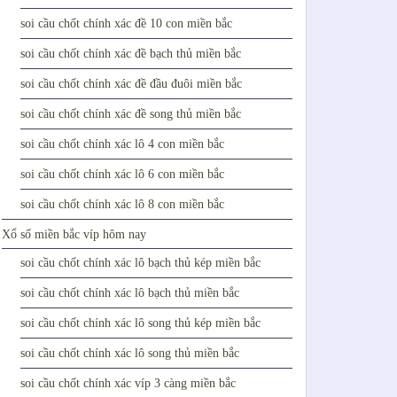
soi cầu chốt chính xác đề 10 con miền bắc
soi cầu chốt chính xác đề bạch thủ miền bắc
soi cầu chốt chính xác đề đầu đuôi miền bắc
soi cầu chốt chính xác đề song thủ miền bắc
soi cầu chốt chính xác lô 4 con miền bắc
soi cầu chốt chính xác lô 6 con miền bắc
soi cầu chốt chính xác lô 8 con miền bắc
Xổ số miền bắc víp hôm nay
soi cầu chốt chính xác lô bạch thủ kép miền bắc
soi cầu chốt chính xác lô bạch thủ miền bắc
soi cầu chốt chính xác lô song thủ kép miền bắc
soi cầu chốt chính xác lô song thủ miền bắc
soi cầu chốt chính xác víp 3 càng miền bắc