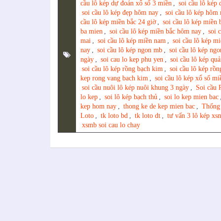
cầu lô kép dự đoán xổ số 3 miền
,
soi cầu lô kép
soi cầu lô kép đẹp hôm nay
,
soi cầu lô kép hôm
cầu lô kép miền bắc 24 giờ
,
soi cầu lô kép miền 
ba mien
,
soi cầu lô kép miền bắc hôm nay
,
soi 
mai
,
soi cầu lô kép miền nam
,
soi cầu lô kép mi
nay
,
soi cầu lô kép ngon mb
,
soi cầu lô kép ngo
ngày
,
soi cau lo kep phu yen
,
soi cầu lô kép qu
soi cầu lô kép rồng bạch kim
,
soi cầu lô kép rồ
kep rong vang bach kim
,
soi cầu lô kép xổ số mi
soi cầu nuôi lô kép nuôi khung 3 ngày
,
Soi cầu
lo kep
,
soi lô kép bạch thủ
,
soi lo kep mien bac
kep hom nay
,
thong ke de kep mien bac
,
Thống 
Loto
,
tk loto bd
,
tk loto dt
,
tư vấn 3 lô kép xs
xsmb soi cau lo chay