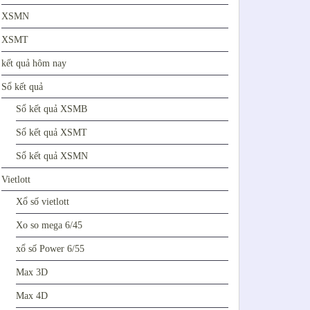
XSMN
XSMT
kết quả hôm nay
Sổ kết quả
Sổ kết quả XSMB
Sổ kết quả XSMT
Sổ kết quả XSMN
Vietlott
Xổ số vietlott
Xo so mega 6/45
xổ số Power 6/55
Max 3D
Max 4D