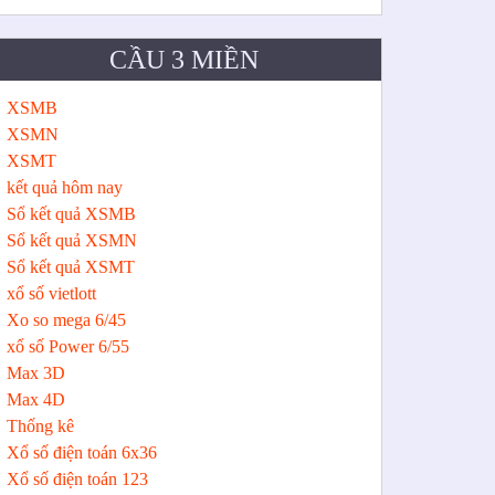
CẦU 3 MIỀN
XSMB
XSMN
XSMT
kết quả hôm nay
Sổ kết quả XSMB
Sổ kết quả XSMN
Sổ kết quả XSMT
xổ số vietlott
Xo so mega 6/45
xổ số Power 6/55
Max 3D
Max 4D
Thống kê
Xổ số điện toán 6x36
Xổ số điện toán 123