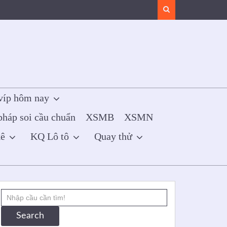
Search
víp hôm nay
háp soi cầu chuẩn
XSMB
XSMN
kê
KQ Lô tô
Quay thử
Search