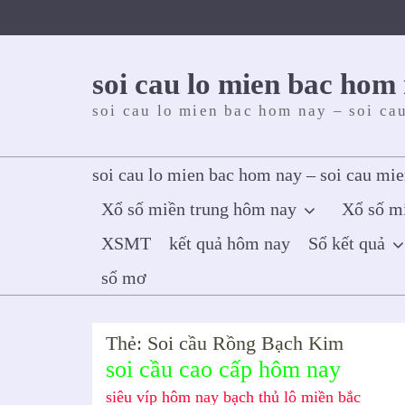
Skip
to
content
soi cau lo mien bac hom 
soi cau lo mien bac hom nay – soi ca
soi cau lo mien bac hom nay – soi cau mie
Xổ số miền trung hôm nay
Xổ số m
XSMT
kết quả hôm nay
Sổ kết quả
sổ mơ
Thẻ:
Soi cầu Rồng Bạch Kim
soi cầu cao cấp hôm nay
siêu víp hôm nay bạch thủ lô miền bắc