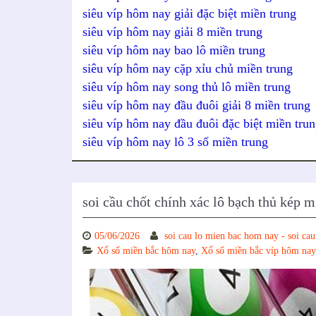
siêu víp hôm nay giải đặc biệt miền trung
siêu víp hôm nay giải 8 miền trung
siêu víp hôm nay bao lô miền trung
siêu víp hôm nay cặp xỉu chủ miền trung
siêu víp hôm nay song thủ lô miền trung
siêu víp hôm nay đầu đuôi giải 8 miền trung
siêu víp hôm nay đầu đuôi đặc biệt miền tru
siêu víp hôm nay lô 3 số miền trung
soi cầu chốt chính xác lô bạch thủ kép m
05/06/2026
soi cau lo mien bac hom nay - soi ca
Xổ số miền bắc hôm nay
,
Xổ số miền bắc víp hôm nay