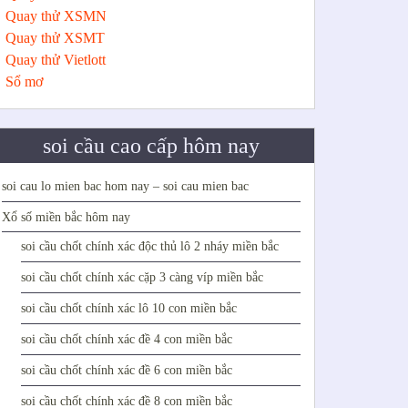
Quay thử XSMN
Quay thử XSMT
Quay thử Vietlott
Sổ mơ
soi cầu cao cấp hôm nay
soi cau lo mien bac hom nay – soi cau mien bac
Xổ số miền bắc hôm nay
soi cầu chốt chính xác độc thủ lô 2 nháy miền bắc
soi cầu chốt chính xác cặp 3 càng víp miền bắc
soi cầu chốt chính xác lô 10 con miền bắc
soi cầu chốt chính xác đề 4 con miền bắc
soi cầu chốt chính xác đề 6 con miền bắc
soi cầu chốt chính xác đề 8 con miền bắc