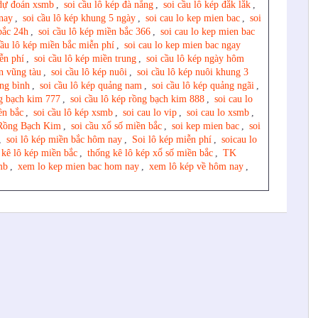
 dự đoán xsmb
,
soi cầu lô kép đà nẵng
,
soi cầu lô kép đắk lắk
,
 nay
,
soi cầu lô kép khung 5 ngày
,
soi cau lo kep mien bac
,
soi
bắc 24h
,
soi cầu lô kép miền bắc 366
,
soi cau lo kep mien bac
cầu lô kép miền bắc miễn phí
,
soi cau lo kep mien bac ngay
ễn phí
,
soi cầu lô kép miền trung
,
soi cầu lô kép ngày hôm
n vũng tàu
,
soi cầu lô kép nuôi
,
soi cầu lô kép nuôi khung 3
ảng bình
,
soi cầu lô kép quảng nam
,
soi cầu lô kép quảng ngãi
,
ng bạch kim 777
,
soi cầu lô kép rồng bạch kim 888
,
soi cau lo
ền bắc
,
soi cầu lô kép xsmb
,
soi cau lo vip
,
soi cau lo xsmb
,
 Rồng Bạch Kim
,
soi cầu xổ số miền bắc
,
soi kep mien bac
,
soi
,
soi lô kép miền bắc hôm nay
,
Soi lô kép miễn phí
,
soicau lo
kê lô kép miền bắc
,
thống kê lô kép xổ số miền bắc
,
TK
mb
,
xem lo kep mien bac hom nay
,
xem lô kép về hôm nay
,