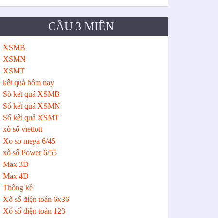
CẦU 3 MIỀN
XSMB
XSMN
XSMT
kết quả hôm nay
Sổ kết quả XSMB
Sổ kết quả XSMN
Sổ kết quả XSMT
xổ số vietlott
Xo so mega 6/45
xổ số Power 6/55
Max 3D
Max 4D
Thống kê
Xổ số điện toán 6x36
Xổ số điện toán 123