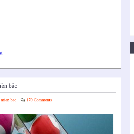
ng
iền bắc
u mien bac
170 Comments