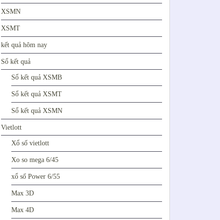
XSMN
XSMT
kết quả hôm nay
Sổ kết quả
Sổ kết quả XSMB
Sổ kết quả XSMT
Sổ kết quả XSMN
Vietlott
Xổ số vietlott
Xo so mega 6/45
xổ số Power 6/55
Max 3D
Max 4D