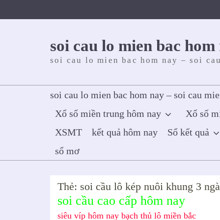
Skip
to
content
soi cau lo mien bac hom 
soi cau lo mien bac hom nay – soi ca
soi cau lo mien bac hom nay – soi cau mie
Xổ số miền trung hôm nay
Xổ số m
XSMT
kết quả hôm nay
Sổ kết quả
sổ mơ
Thẻ:
soi cầu lô kép nuôi khung 3 ng
soi cầu cao cấp hôm nay
siêu víp hôm nay bạch thủ lô miền bắc