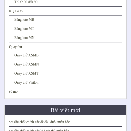
TK từ 00 đến 99
KQ Lô tô
Bảng loto MB
Bảng loto MT
Bảng loto MN
Quay thử
Quay thử XSMB
Quay thử XSMN
Quay thử XSMT
Quay thử Vietlott
sổ mơ
Bài viết mới
soi cầu chốt chính xác đề đầu đuôi miền bắc