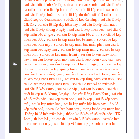
soi cầu chốt chính xác lô
,
soi cau lo chuan xsmb
,
soi cầu lô kép
ba miền
,
soi cầu lô kép bạch thủ
,
soi cầu lô kép chính xác nhất
,
soi cầu lô kép chuẩn
,
soi cầu lô kép dự đoán xổ số 3 miền
,
soi
cầu lô kép dự đoán xsmb
,
soi cầu lô kép đà nẵng
,
soi cầu lô kép
đắk lắk
,
soi cầu lô kép đẹp hôm nay
,
soi cầu lô kép hôm nay
,
soi cầu lô kép khung 5 ngày
,
soi cau lo kep mien bac
,
soi cầu lô
kép miền bắc 24 giờ
,
soi cầu lô kép miền bắc 24h
,
soi cầu lô kép
miền bắc 366
,
soi cau lo kep mien bac ba mien
,
soi cầu lô kép
miền bắc hôm nay
,
soi cầu lô kép miền bắc miễn phí
,
soi cau lo
kep mien bac ngay mai
,
soi cầu lô kép miền nam
,
soi cầu lô kép
miễn phí
,
soi cầu lô kép miền trung
,
soi cầu lô kép ngày hôm
nay
,
soi cầu lô kép ngon mb
,
soi cầu lô kép ngon vũng tàu
,
soi
cầu lô kép nuôi
,
soi cầu lô kép nuôi khung 3 ngày
,
soi cau lo kep
phu yen
,
soi cầu lô kép quảng bình
,
soi cầu lô kép quảng nam
,
soi cầu lô kép quảng ngãi
,
soi cầu lô kép rồng bạch kim
,
soi cầu
lô kép rồng bạch kim 777
,
soi cầu lô kép rồng bạch kim 888
,
soi
cau lo kep rong vang bach kim
,
soi cầu lô kép xổ số miền bắc
,
soi cầu lô kép xsmb
,
soi cau lo vip
,
soi cau lo xsmb
,
soi cầu
nuôi lô kép nuôi khung 3 ngày
,
Soi cầu Rồng Bạch Kim
,
soi cầu
xổ số miền bắc
,
soi kep mien bac
,
soi lo kep
,
soi lô kép bạch
thủ
,
soi lo kep mien bac
,
soi lô kép miền bắc hôm nay
,
Soi lô
kép miễn phí
,
soicau lo kep hom nay
,
thong ke de kep mien bac
,
Thống kê lô kép miền bắc
,
thống kê lô kép xổ số miền bắc
,
TK
Loto
,
tk loto bd
,
tk loto dt
,
tư vấn 3 lô kép xsmb
,
xem lo kep
mien bac hom nay
,
xem lô kép về hôm nay
,
xsmb soi cau lo
chay