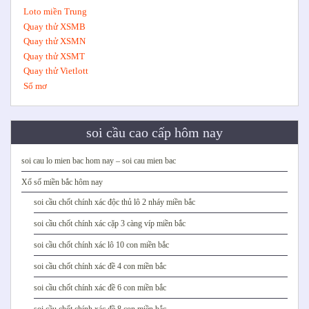
Loto miền Trung
Quay thử XSMB
Quay thử XSMN
Quay thử XSMT
Quay thử Vietlott
Sổ mơ
soi cầu cao cấp hôm nay
soi cau lo mien bac hom nay – soi cau mien bac
Xổ số miền bắc hôm nay
soi cầu chốt chính xác độc thủ lô 2 nháy miền bắc
soi cầu chốt chính xác cặp 3 càng víp miền bắc
soi cầu chốt chính xác lô 10 con miền bắc
soi cầu chốt chính xác đề 4 con miền bắc
soi cầu chốt chính xác đề 6 con miền bắc