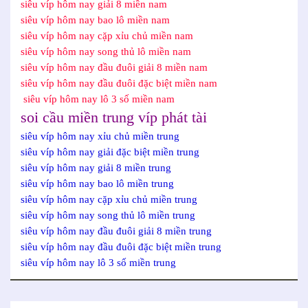
siêu víp hôm nay giải 8 miền nam
siêu víp hôm nay bao lô miền nam
siêu víp hôm nay cặp xỉu chủ miền nam
siêu víp hôm nay song thủ lô miền nam
siêu víp hôm nay đầu đuôi giải 8 miền nam
siêu víp hôm nay đầu đuôi đặc biệt miền nam
siêu víp hôm nay lô 3 số miền nam
soi cầu miền trung víp phát tài
siêu víp hôm nay xỉu chủ miền trung
siêu víp hôm nay giải đặc biệt miền trung
siêu víp hôm nay giải 8 miền trung
siêu víp hôm nay bao lô miền trung
siêu víp hôm nay cặp xỉu chủ miền trung
siêu víp hôm nay song thủ lô miền trung
siêu víp hôm nay đầu đuôi giải 8 miền trung
siêu víp hôm nay đầu đuôi đặc biệt miền trung
siêu víp hôm nay lô 3 số miền trung